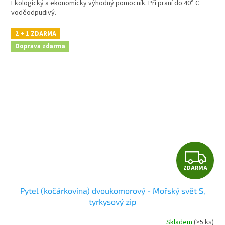
Ekologický a ekonomicky výhodný pomocník. Při praní do 40° C
voděodpudivý.
2 + 1 ZDARMA
Doprava zdarma
Z
ZDARMA
D
Pytel (kočárkovina) dvoukomorový - Mořský svět S,
A
tyrkysový zip
R
Skladem
(>5 ks)