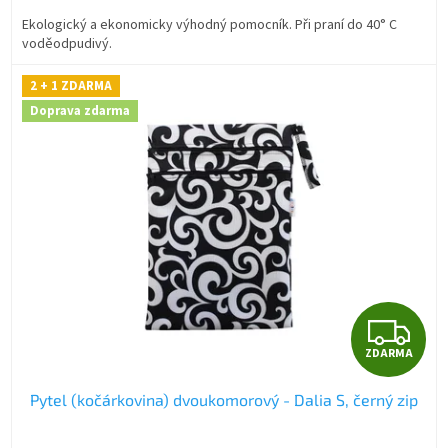
A
Ekologický a ekonomicky výhodný pomocník. Při praní do 40° C
voděodpudivý.
2 + 1 ZDARMA
Doprava zdarma
Z
ZDARMA
D
Pytel (kočárkovina) dvoukomorový - Dalia S, černý zip
A