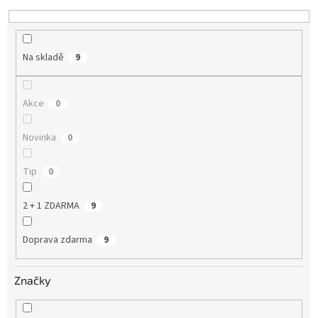
k
t
ů
Na skladě
9
Akce
0
Novinka
0
Tip
0
2 + 1 ZDARMA
9
Doprava zdarma
9
Značky