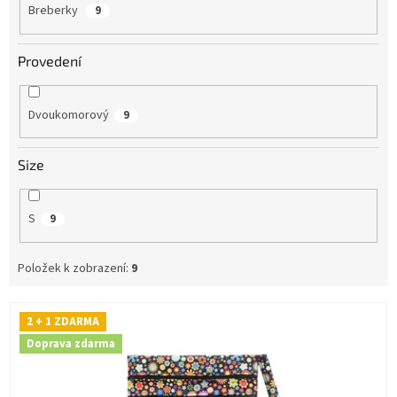
Breberky
9
Provedení
Dvoukomorový
9
Size
S
9
Položek k zobrazení:
9
V
2 + 1 ZDARMA
ý
Doprava zdarma
p
i
s