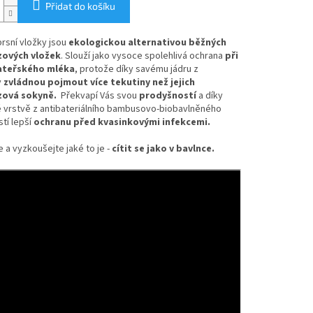
Přidat do košíku
rsní vložky jsou
ekologickou alternativou běžných
zových vložek
. Slouží jako vysoce spolehlivá ochrana
při
ateřského mléka
, protože díky savému jádru z
y
z
vládnou pojmout více tekutiny než jejich
zová sokyně.
Překvapí Vás svou
prodyšností
a díky
 vrstvě z antibateriálního bambusovo-biobavlněného
stí lepší
ochranu před kvasinkovými infekcemi.
 a vyzkoušejte jaké to je -
cítit se jako v bavlnce.