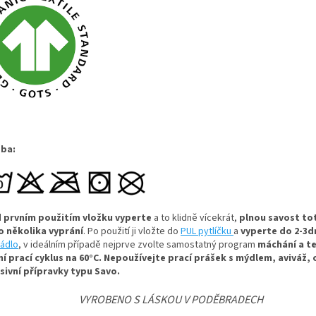
ba:
 prvním použitím vložku vyperte
a to klidně vícekrát,
plnou savost tot
o několika vyprání
. Po použití ji vložte do
PUL pytlíčku
a
vyperte do 2-3
rádlo
, v ideálním případě nejprve zvolte samostatný program
máchání a t
ní prací cyklus na 60°C.
Nepoužívejte prací prášek s mýdlem, aviváž,
sivní přípravky typu Savo.
VYROBENO S LÁSKOU V PODĚBRADECH