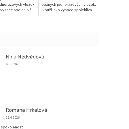
dnorázových vložek.
běžných jednorázových vložek.
 vysoce spolehlivá
Slouží jako vysoce spolehlivá
i úniku mateřského
ochrana při úniku mateřského
tože díky savému
mléka, protože díky...
Nina Nedvědová
Hodnocení obchodu je 5 z 5 hvězdiček.
9.6.2026
Romana Hrkalová
Hodnocení obchodu je 5 z 5 hvězdiček.
15.4.2026
á spokojenost.