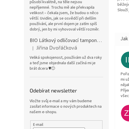
působí kvalitně, na těle nejsou
běžnýc
nepříjemné. Trochu mě ale překvapila
Slouží
velikost – čekala jsem, že budou o něco
ochran
větší. Uvidím, jak se osvědčí při delším
mléka,
používání, ale první dojem je zatím spíš
jádru z.
dobrý, jen by mi vyhovoval větší rozměr.
BIO Látkový odličovací tamponek: Barevné bambusovo-biobavlněné froté
Jiřina Dvořáčková
|
Hodnocení produktu je 5 z 5 hvězdiček.
Veliká spokojenost, používám už dva roky
a teď jsme objednala další začíná mi je
brát dcera ♥️🙂
Poři
mi u
něja
Odebírat newsletter
Příj
všec
Vložte svůj e-mail a my vám budeme
zasílat informace o nových produktech na
našem e-shopu.
E-mail