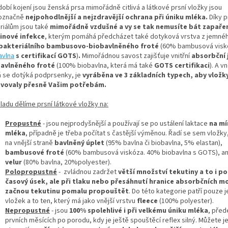
obí kojení jsou ženská prsa mimořádně citlivá a látkové prsní vložky jsou
označně
nejpohodlnější a nejzdravější ochrana při úniku mléka.
Díky 
riálům jsou také
mimořádně vzdušné a vy se tak nemusíte bát zapaře
inové infekce
, kterým pomáhá předcházet také dotyková vrstva z jemné
bakteriálního bambusovo-biobavlněného froté
(60% bambusová visk
avlna
s certifikací
GOTS
)
.
Mimořádnou savost zajišťuje vnitřní
absorbční 
avlněného froté
(100% biobavlna, která má také
GOTS certifikaci
). A v
á se dotýká podprsenky, je
vyráběna ve 3 základních typech, aby vložk
vovaly přesně Vašim potřebám.
ladu dělíme prsní látkové vložky na:
Propustné
- jsou nejprodyšnější a používají se po ustálení laktace
na mí
mléka
, případně je třeba počítat s častější výměnou. Řadí se sem vložky,
na vnější straně
bavlněný úplet
(95% bavlna či biobavlna, 5% elastan),
bambusové froté
(60% bambusová viskóza. 40% biobavlna s GOTS), an
velur
(80% bavlna, 20%polyester).
Polopropustné
- zvládnou zadržet
větší množství tekutiny a to i po
časový úsek, ale při tlaku nebo přesáhnutí hranice absorbčních m
začnou tekutinu pomalu propouštět
. Do této kategorie patří pouze 
vložek a to ten, který má jako vnější vrstvu
fleece
(100% polyester).
Nepropustné
- jsou
100% spolehlivé
i při velkému úniku mléka
, před
prvních měsících po porodu, kdy je ještě spouštěcí reflex silný. Můžete j