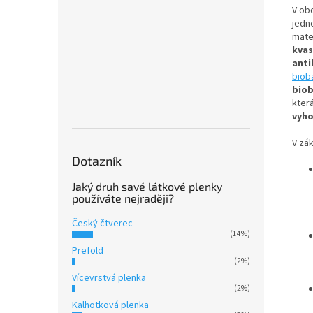
V obd
jedn
mate
kvas
anti
biob
biob
kter
vyho
V zák
Dotazník
Jaký druh savé látkové plenky
používáte nejraději?
Český čtverec
(14%)
Prefold
(2%)
Vícevrstvá plenka
(2%)
Kalhotková plenka