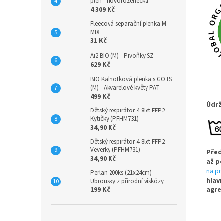
plen - novorozenecká
4 309 Kč
Fleecová separační plenka M -
MIX
31 Kč
Ai2 BIO (M) - Pivoňky SZ
629 Kč
BIO Kalhotková plenka s GOTS
(M) - Akvarelové květy PAT
499 Kč
Údrž
Dětský respirátor 4-8let FFP2 -
Kytičky (PFHM731)
34,90 Kč
Dětský respirátor 4-8let FFP2 -
Veverky (PFHM731)
Před
34,90 Kč
až p
na p
Perlan 200ks (21x24cm) -
hlav
Ubrousky z přírodní viskózy
agre
199 Kč