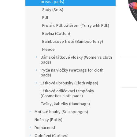
n
breast pads)
e
Sady (Sets)
l
PUL
Froté s PUL zátěrem (Terry wtih PUL)
Bavlna (Cotton)
Bambusové froté (Bamboo terry)
Fleece
Dámské látkové vložky (Women's cloth
pads)
Pytle na vložky (Wetbags for cloth
pads)
Látkové ubrousky (Cloth wipes)
Látkové odličovací tampónky
(Cosmetics cloth pads)
Tašky, kabelky (Handbags)
Mořské houby (Sea sponges)
Nočníky (Potty)
Domácnost
Oblečení (Clothes)