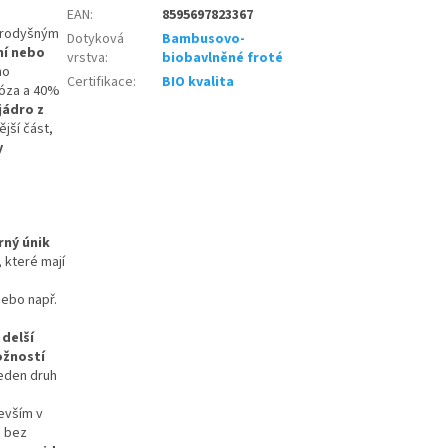
EAN
:
8595697823367
prodyšným
Dotyková
Bambusovo-
ní nebo
vrstva
:
biobavlněné froté
ho
Certifikace
:
BIO kvalita
óza a 40%
jádro z
nější
část,
y
rný únik
 které mají
ebo např.
 delší
ožností
jeden druh
evším v
e bez