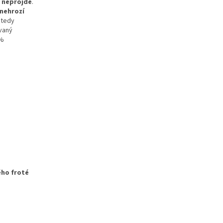
 neprojde
.
nehrozí
 tedy
vaný
0%
ého froté