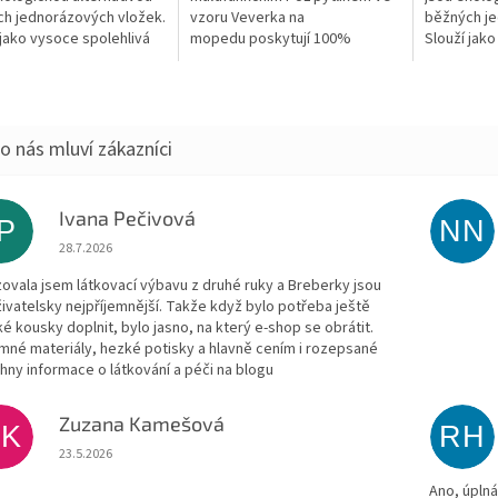
h jednorázových vložek.
vzoru Veverka na
běžných je
 jako vysoce spolehlivá
mopedu poskytují 100%
Slouží jako
a při úniku mateřského
spolehlivou ochranu při úniku
ochrana př
 protože díky savému
mléka, zatímco jsou prodyšné
mléka, pro
..
a šetrné k pokožce....
jádru z...
Ivana Pečivová
IP
NN
Hodnocení obchodu je 5 z 5 hvězdiček.
28.7.2026
zovala jsem látkovací výbavu z druhé ruky a Breberky jsou
živatelsky nejpříjemnější. Takže když bylo potřeba ještě
ké kousky doplnit, bylo jasno, na který e-shop se obrátit.
emné materiály, hezké potisky a hlavně cením i rozepsané
hny informace o látkování a péči na blogu
Zuzana Kamešová
ZK
RH
Hodnocení obchodu je 5 z 5 hvězdiček.
23.5.2026
Ano, úpln