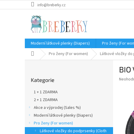
Přejít
info@breberky.cz
na
obsah
Moderní látkové plenky (Diapers)
Pro ženy (For wo
Domů
Pro ženy (For women)
Látkové vložky do 
P
BIO 
o
Přeskočit
s
Průměr
Neohod
Kategorie
kategorie
t
hodnoce
r
produkt
1 + 1 ZDARMA
a
je
2 + 1 ZDARMA
0,0
n
z
Akce a výprodej (Sales %)
n
5
í
Moderní látkové plenky (Diapers)
hvězdič
p
Pro ženy (For women)
a
Látkové vložky do podprsenky (Cloth