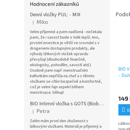
Hodnocení zákazníků
Denní vložky PUL: - MIX
Miko
|
Hodnocení produktu je 5 z 5 hvězdiček.
Velmi příjemné a jsem nadšená - nečekala
jsem, že i savost bude o tolik lepší. Ano,
prvotní investice je větší ve srovnání s v
drogeriemi dostupnými produkty, ale
výhody látkových vložek opravdu
převyšují (dlouhodobě finančně,
ekologicky, pohodlím, savostí atd.).
BIO V
Osobně jsem např. menstruačním
- Duh
kalhotkám nepřišla na chuť a s těmito
vložkami se cítím bezpečně a komfortně,
což je velmi fajn aspekt během
menstruace. Děkuji!
149
BIO Intimní vložka s GOTS (Biobavlněný úplet) - Malované pivoňky v hořčicové
Petra
D
|
Hodnocení produktu je 5 z 5 hvězdiček.
Zatím mám první den zkušenost s
Látkov
látkovými vložkami. Materiál je příjemný a
jsou e