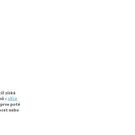
iž získá
dnů
v
síťce
eprve poté
 ocet nebo