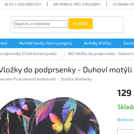
BLOG S VIDEONÁVODY
INFORMACE PRO ZÁKAZNÍKY
OCHRANA OS
HLEDAT
men)
Mořské houby (Sea sponges)
Nočníky (Potty)
Domá
podprsenky (Cloth breast pads)
BIO Vložky do podprsenky - Duhoví m
Vložky do podprsenky - Duhoví motýli 
né
noceno
Podrobnosti hodnocení
Značka:
Breberky
ní
129
u
Měrná
Skla
cena:
ek.
Možnosti