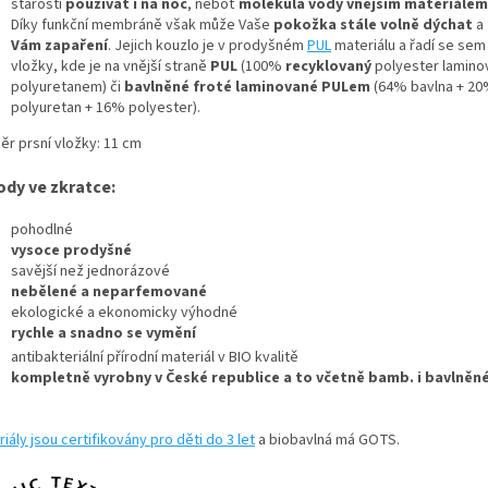
starostí
používat i na noc
, neboť
molekula vody vnějším materiálem
Díky funkční membráně však může Vaše
pokožka stále volně dýchat
a
Vám zapaření
. Jejich kouzlo je v prodyšném
PUL
materiálu a řadí se sem
vložky, kde je na vnější straně
PUL
(100%
recyklovaný
polyester lamino
polyuretanem) či
bavlněné froté laminované PULem
(64% bavlna + 2
polyuretan + 16% polyester).
ěr prsní vložky: 11 cm
ody ve zkratce:
pohodlné
vysoce prodyšné
savější než jednorázové
nebělené a neparfemované
ekologické a ekonomicky výhodné
rychle a snadno se vymění
antibakteriální přírodní materiál v BIO kvalitě
kompletně vyrobny v České republice a to včetně bamb. i bavlněn
iály jsou certifikovány pro děti do 3 let
a biobavlná má GOTS.