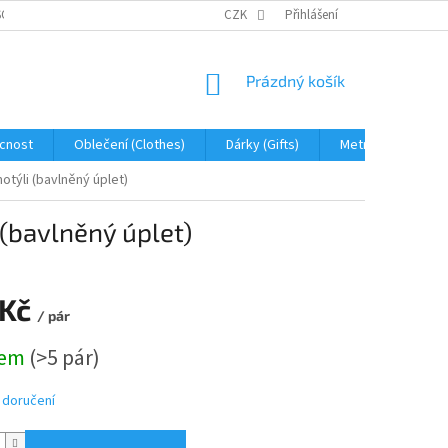
OBNÍCH ÚDAJŮ
JAK NA REKLAMACI A VRÁCENÍ ZBOŽÍ
CZK
Přihlášení
PROHLÁŠENÍ 
NÁKUPNÍ
Prázdný košík
KOŠÍK
cnost
Oblečení (Clothes)
Dárky (Gifts)
Metráž (fabric)
otýli (bavlněný úplet)
(bavlněný úplet)
 Kč
/ pár
dem
(>5 pár)
 doručení