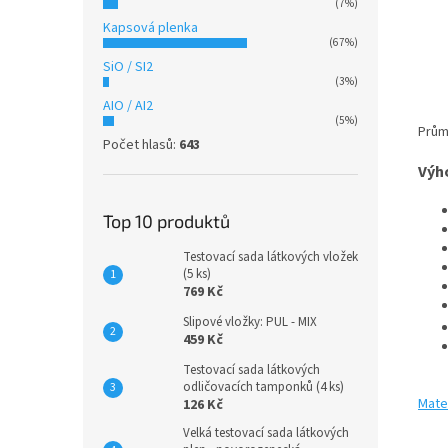
(7%)
Kapsová plenka
(67%)
SiO / SI2
(3%)
AIO / AI2
(5%)
Prům
Počet hlasů:
643
Výh
Top 10 produktů
Testovací sada látkových vložek
(5 ks)
769 Kč
Slipové vložky: PUL - MIX
459 Kč
Testovací sada látkových
odličovacích tamponků (4 ks)
Mater
126 Kč
Velká testovací sada látkových