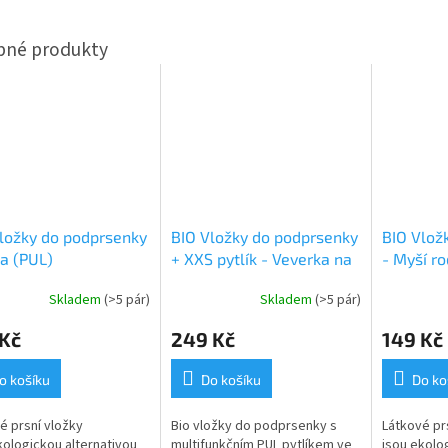
ložky do podprsenky
BIO Vložky do podprsenky
BIO Vlož
a (PUL)
+ XXS pytlík - Veverka na
- Myší ro
mopedu (PUL)
Skladem
(>5 pár)
Skladem
(>5 pár)
 Kč
249 Kč
149 Kč
o košíku
Do košíku
Do ko
é prsní vložky
Bio vložky do podprsenky s
Látkové pr
kologickou alternativou
multifunkčním PUL pytlíkem ve
jsou ekolo