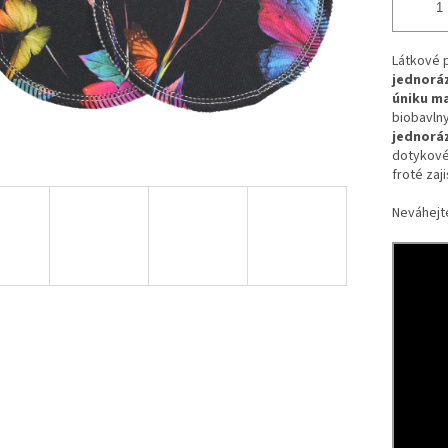
Látkové p
jednorá
úniku m
biobavln
jednorá
d
otykové
froté zaji
Neváhejte