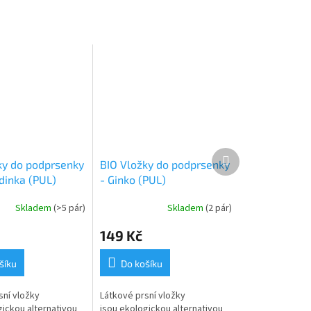
Další
ky do podprsenky
BIO Vložky do podprsenky
produkt
dinka (PUL)
- Ginko (PUL)
Skladem
(>5 pár)
Skladem
(2 pár)
149 Kč
šíku
Do košíku
sní vložky
Látkové prsní vložky
gickou alternativou
jsou ekologickou alternativou