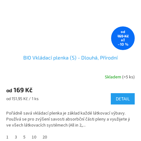
od
169 Kč
až
–10 %
BIO Vkládací plenka (S) - Dlouhá, Přírodní
Skladem
(>5 ks)
Průměrné
hodnocení
169 Kč
produktu
od
je
Měrná
od 151,95 Kč / 1 ks
DETAIL
5,0
cena:
z
Pořádně savá vkládací plenka je základ každé látkovací výbavy.
5
Používá se pro zvýšení savosti absorbční části pleny a využijete ji
hvězdiček.
ve všech látkovacích systémech (All in 2,...
1
3
5
10
20