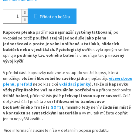
Přidat do košíku
Kapsová plenka
patří mezi
nejsnazší systémy látkování
,
po
vycpání se totiž
používá stejně jednoduše jako plena
jednorázová
a proto je velmi oblíbená u tatínků, hlídacích
babiček nebo v jesličkách. Fyziologický střih
s vykrojeným sedem
splňuje
podmínky tzv. volného balení
a umožňuje tak
přirozený
vývoj kyčlí.
V
přední části kapsovky naleznete
vstup do vnitřní kapsy, která
umožňuje
vložení
libovolného savého jádra
(nejčastěji:
vícevrstvou
plenu,
prefold
nebo klasické
vkládací plenky
)
,
takže si
kapsovku
vždy přizpůsobíte Vašim aktuálním potřebám
a přitom zachováte
štíhlé balení
, přičemž Vás jistě
překvapí i svou super savostí.
Celá
dotyková část je ušita z
certifikovaného bambusovo-
biobavlněného froté
(s
GOTS
),
miminko tedy není
v žádném místě
v kontaktu se syntetickými materiály
a vy mu tak můžete dopřát
jen tu nejvyšší kvalitu
.
Více informací naleznete níže v detailním popisu produktu.