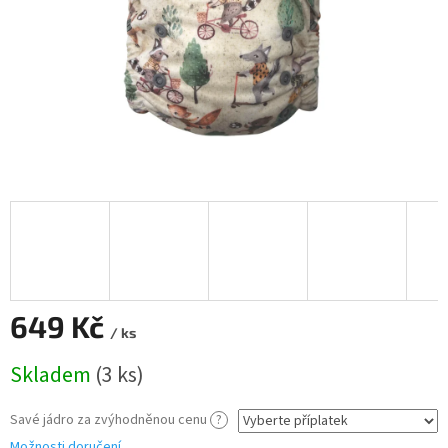
649 Kč
/ ks
Měrná
Skladem
(3 ks)
cena:
Savé jádro za zvýhodněnou cenu
?
Možnosti doručení