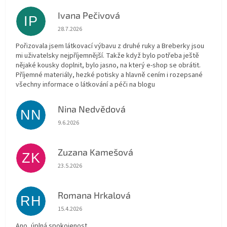
Ivana Pečivová
IP
Hodnocení obchodu je 5 z 5 hvězdiček.
28.7.2026
Pořizovala jsem látkovací výbavu z druhé ruky a Breberky jsou
mi uživatelsky nejpříjemnější. Takže když bylo potřeba ještě
nějaké kousky doplnit, bylo jasno, na který e-shop se obrátit.
Příjemné materiály, hezké potisky a hlavně cením i rozepsané
všechny informace o látkování a péči na blogu
Nina Nedvědová
NN
Hodnocení obchodu je 5 z 5 hvězdiček.
9.6.2026
Zuzana Kamešová
ZK
Hodnocení obchodu je 5 z 5 hvězdiček.
23.5.2026
Romana Hrkalová
RH
Hodnocení obchodu je 5 z 5 hvězdiček.
15.4.2026
Ano, úplná spokojenost.