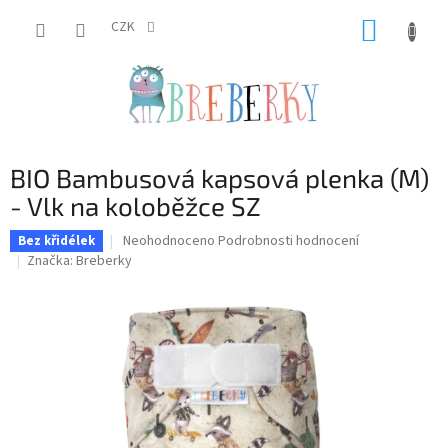
Přejít
NÁKUP
na
CZK
obsah
KOŠÍK
BIO Bambusová kapsová plenka (M)
- Vlk na koloběžce SZ
Průměrné
Neohodnoceno
Podrobnosti hodnocení
Bez křidélek
hodnocení
Značka:
Breberky
produktu
je
0,0
z
5
hvězdiček.