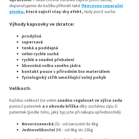
opruzením
. Pokud chcete miminku zajistit pocit sucha,
doporučujeme do košíku přihodit také
fleecovou separační
plenku
, která zajistí stay-dry efekt,
tedy pocit sucha.
Výhody kapsovky ve zkratce:
prodyšná
supersavá
tenká a poddajná
velmi rychle suchá
rychlé a snadné přebalení
libovolná volba savého jádra
kontakt pouze s přírodním bio materiálem
fyziologický střih umožňující volný pohyb
Velikosti
:
Každou velikost lze velmi
snadno regulovat ve výšce sedu
pomocí patentek
a v obvodu bříška
díky suchému zipu či
patentek (podle toho, jaký typ jste při nákupu upřednostnili).
Novorozenecká
(S) - od narození do 8kg
Jednovelikostní
(M) - od 6kg do 15kg