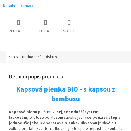
Detailní informace
ZEPTAT SE
HLÍDAT
SDÍLET
Popis
Hodnocení
Diskuze
Detailní popis produktu
Kapsová plenka BIO - s kapsou z
bambusu
Kapsová plena
patří mezi
nejjednodušší systém
látkování,
protože po vložení savého jádra
se používá stejně
jednoduše jako jednorázové plenka.
Díky tomu je skvělou
volbou pro tatínky, kteří látkování ještě úplně nepřišli na zoubek,