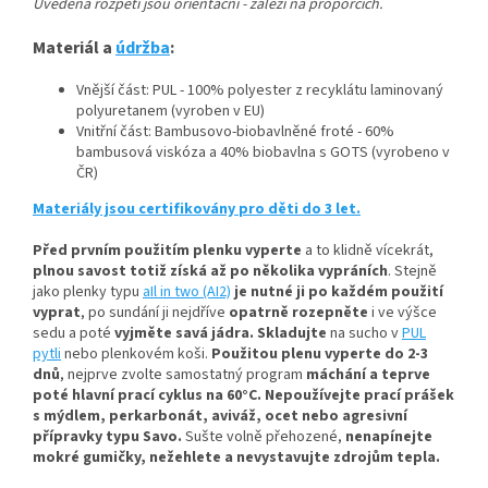
Uvedená rozpětí jsou orientační - záleží na proporcích.
Materiál a
údržba
:
Vnější část: PUL - 100% polyester z recyklátu laminovaný
polyuretanem (vyroben v EU)
Vnitřní část: Bambusovo-biobavlněné froté - 60%
bambusová viskóza a 40% biobavlna s GOTS (vyrobeno v
ČR)
Materiály jsou certifikovány pro děti do 3 let.
Před prvním použitím plenku vyperte
a to klidně vícekrát,
plnou savost totiž získá až po několika vypráních
.
Stejně
jako plenky typu
aIl in two (AI2)
je nutné ji po každém použití
vyprat
, po sundání ji nejdříve
opatrně rozepněte
i ve výšce
sedu a poté
vyjměte savá jádra.
Skladujte
na sucho v
PUL
pytli
nebo plenkovém koši.
Použitou plenu vyperte do 2-3
dnů
, nejprve zvolte samostatný program
máchání a teprve
poté hlavní prací cyklus na 60°C.
Nepoužívejte prací prášek
s mýdlem, perkarbonát, aviváž, ocet nebo agresivní
přípravky typu Savo.
Sušte volně přehozené,
nenapínejte
mokré gumičky, n
ežehlete a nevystavujte zdrojům tepla.