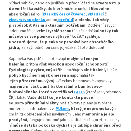
hlídací babičky nebo do jesliček. V přední části naleznete
vstup
do vnitřní kapsičky
,
do které můžete umístit
libovolné
absorbční
jádro
(
klasický český čtverec,
vkládací
či
vícevrstvou plenku
anebo
prefold
)
a plenku tak vždy
přizpůsobit Vašim aktuálním potřebám.
Oddělení savých
jader umožňuje
velmi rychlé schnutí
a základní
kalhotky tak
můžete ve své plenkové výbavě “točit” rychleji.
Upozorňujeme, že plenka se prodává bez absorbčního
jádra,
za zvýhodněnou cenu jej však můžete dokoupit.
Kapsovka Vás jistě mile překvapí
malým a tenkým
balením
, přitom však
vysokou absorbční schopností
.
Fyziologicky vykrojený střih
umožňuje
volné balení,
takže
pohyb kyčlí neni nijak omezen
a napomahá tak
jejich
přirozenému vývoji
.
Všechny bambusové kapsovky
mají
vnitřní část z antibakteriálního bambusovo-
biobavlněného froté s certifikací
GOTS
(které je vyrobeno v
ČR), takže
Vaše děťátko je v kontaktu pouze
se 100% přírodními vlákny
. Vnější vrstva pleny je tvořena
moderním materiálem tzv.
PULem
, který je nepromokavý
a
chrání tak oblečení před navlhnutím. Jeho
membrána je ale
prodyšná
, funguje obdobně jako u softshelu či goretexu a díky
ní
může dětská pokožka dýchat
a je tak lépe
chráněna před