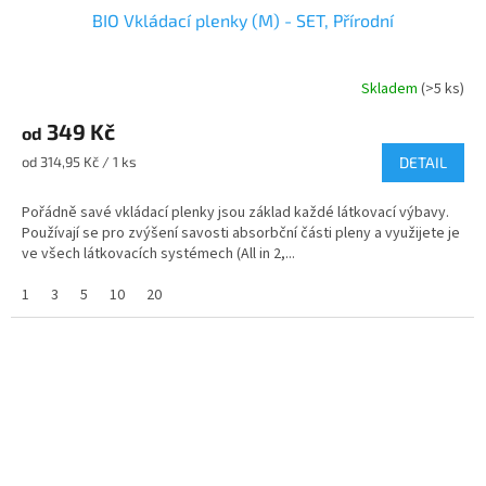
BIO Vkládací plenky (M) - SET, Přírodní
Skladem
(>5 ks)
Průměrné
hodnocení
349 Kč
produktu
od
je
Měrná
od 314,95 Kč / 1 ks
DETAIL
5,0
cena:
z
Pořádně savé vkládací plenky jsou základ každé látkovací výbavy.
5
Používají se pro zvýšení savosti absorbční části pleny a využijete je
hvězdiček.
ve všech látkovacích systémech (All in 2,...
1
3
5
10
20