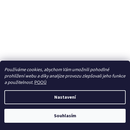
Používáme cookies, abychom Vám umožnili pohodlné
prohlížení webu a díky analýze provozu zlepšovali jeho funkce
Sledovat na Instagramu
a použitelnost.
POOÚ
Nastavení
Vytvořil Shoptet
Souhlasím
Copyright 2026
BREBERKY.cz
. Všechna práva vyhrazena.