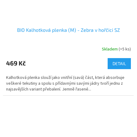
BIO Kalhotková plenka (M) - Zebra v hořčici SZ
Skladem
(>5 ks)
469 Kč
DETAIL
Kalhotková plenka slouží jako vnitřní (savá) část, která absorbuje
veškeré tekutiny a spolu s přídavnými savými jádry tvoří jednu z
najsavějších variant přebalení. Jemně řasené...