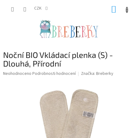
Přejít
NÁKUP
na
CZK
obsah
KOŠÍK
Noční BIO Vkládací plenka (S) -
Dlouhá, Přírodní
Průměrné
Neohodnoceno
Podrobnosti hodnocení
Značka:
Breberky
hodnocení
produktu
je
0,0
z
5
hvězdiček.