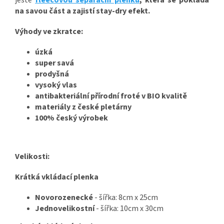
ještě
fleecovou separační plenku
, která se pokládá
na savou část a zajistí stay-dry efekt.
Výhody ve zkratce:
úzká
super savá
prodyšná
vysoký vlas
antibakteriální přírodní froté v BIO kvalitě
materiály z české pletárny
100% český výrobek
Velikosti:
Krátká vkládací plenka
Novorozenecké
- šířka: 8cm x 25cm
Jednovelikostní
- šířka: 10cm x 30cm