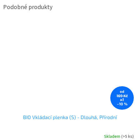
od
169 Kč
až
–10 %
BIO Vkládací plenka (S) - Dlouhá, Přírodní
Skladem
(>5 ks)
Průměrné