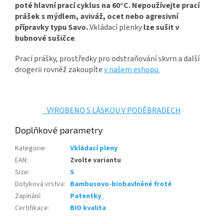
poté hlavní prací cyklus na 60°C.
Nepoužívejte prací
prášek s mýdlem, aviváž, ocet nebo agresivní
přípravky typu Savo.
Vkládací plenky
lze sušit v
bubnové sušičce
.
Prací prášky, prostředky pro odstraňování skvrn a další
drogerii rovněž zakoupíte
v našem eshopu.
VYROBENO S LÁSKOU V PODĚBRADECH
Doplňkové parametry
Kategorie
:
Vkládací pleny
EAN
:
Zvolte variantu
Size
:
S
Dotyková vrstva
:
Bambusovo-biobavlněné froté
Zapínání
:
Patentky
Certifikace
:
BIO kvalita