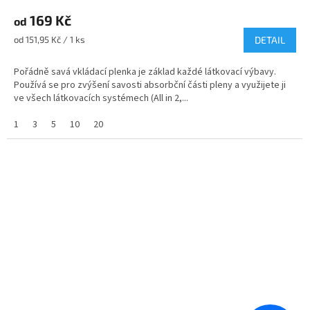
hodnocení
169 Kč
produktu
od
je
Měrná
od 151,95 Kč / 1 ks
DETAIL
5,0
cena:
z
Pořádně savá vkládací plenka je základ každé látkovací výbavy.
5
Používá se pro zvýšení savosti absorbční části pleny a využijete ji
hvězdiček.
ve všech látkovacích systémech (All in 2,...
1
3
5
10
20