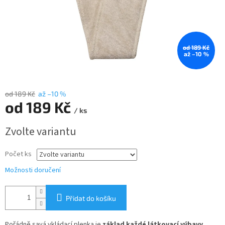
od 189 Kč
až –10 %
od 189 Kč
až –10 %
od
189 Kč
/ ks
Měrná
Zvolte variantu
cena:
Počet ks
Možnosti doručení
Přidat do košíku
Pořádně savá vkládací plenka je
základ každé látkovací výbavy
.