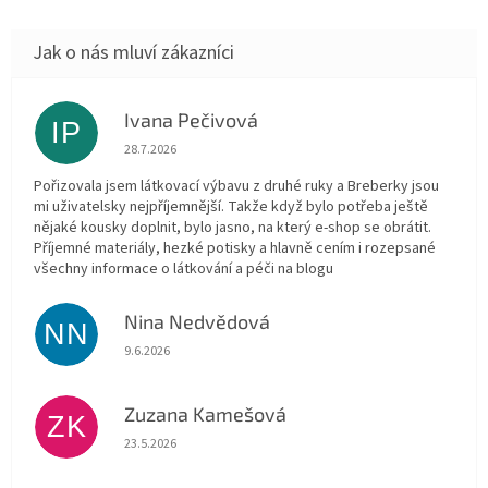
Ivana Pečivová
IP
Hodnocení obchodu je 5 z 5 hvězdiček.
28.7.2026
Pořizovala jsem látkovací výbavu z druhé ruky a Breberky jsou
mi uživatelsky nejpříjemnější. Takže když bylo potřeba ještě
nějaké kousky doplnit, bylo jasno, na který e-shop se obrátit.
Příjemné materiály, hezké potisky a hlavně cením i rozepsané
všechny informace o látkování a péči na blogu
Nina Nedvědová
NN
Hodnocení obchodu je 5 z 5 hvězdiček.
9.6.2026
Zuzana Kamešová
ZK
Hodnocení obchodu je 5 z 5 hvězdiček.
23.5.2026