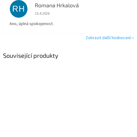
Romana Hrkalová
RH
Hodnocení obchodu je 5 z 5 hvězdiček.
15.4.2026
Ano, úplná spokojenost.
Zobrazit další hodnocení
Související produkty