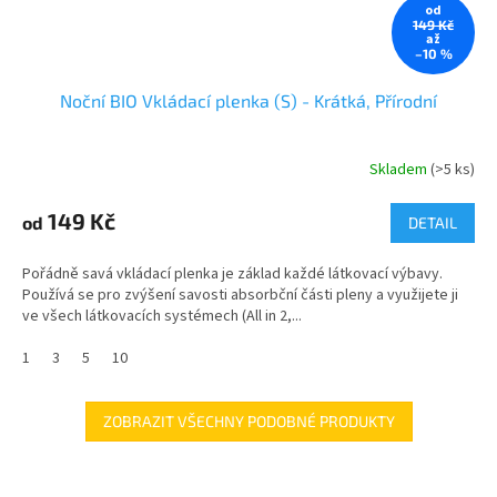
od
149 Kč
až
–10 %
Noční BIO Vkládací plenka (S) - Krátká, Přírodní
Skladem
(>5 ks)
149 Kč
od
DETAIL
Pořádně savá vkládací plenka je základ každé látkovací výbavy.
Používá se pro zvýšení savosti absorbční části pleny a využijete ji
ve všech látkovacích systémech (All in 2,...
1
3
5
10
ZOBRAZIT VŠECHNY PODOBNÉ PRODUKTY