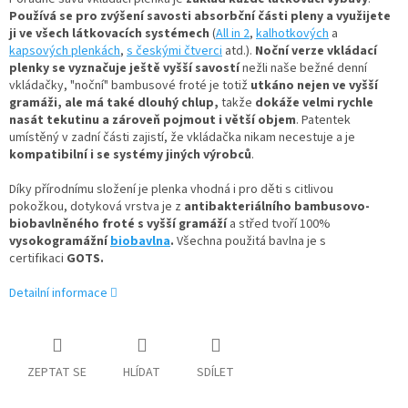
Používá se pro zvýšení savosti absorbční části pleny a využijete
ji ve všech látkovacích systémech
(
All in 2
,
kalhotkových
a
kapsových plenkách
,
s českými čtverci
atd.).
Noční verze vkládací
plenky se vyznačuje ještě vyšší savostí
nežli naše bežné denní
vkládačky, "noční" bambusové froté je totiž
utkáno nejen ve vyšší
gramáži, ale má také dlouhý chlup,
takže
dokáže velmi rychle
nasát tekutinu a zároveň pojmout i větší objem
. Patentek
umístěný v zadní části zajistí, že vkládačka nikam necestuje a je
kompatibilní i se systémy jiných výrobců
.
Díky přírodnímu složení je plenka vhodná i pro děti s citlivou
pokožkou,
dotyková vrstva je
z
antibakteriálního bambusovo-
biobavlněného froté s vyšší gramáží
a střed tvoří 100%
vysokogramážní
biobavlna
.
Všechna použitá bavlna je s
certifikaci
GOTS.
Detailní informace
ZEPTAT SE
HLÍDAT
SDÍLET