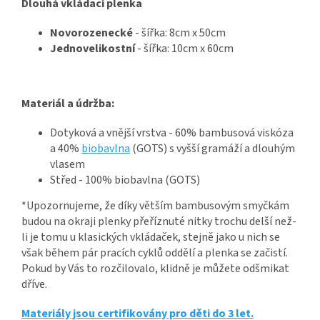
Dlouhá vkládací plenka
Novorozenecké
- šířka: 8cm x 50cm
Jednovelikostní
- šířka: 10cm x 60cm
Materiál a údržba:
Dotyková a vnější vrstva - 60% bambusová viskóza
a 40%
biobavlna
(GOTS) s vyšší gramáží a dlouhým
vlasem
Střed - 100% biobavlna (GOTS)
*Upozornujeme, že díky větším bambusovým smyčkám
budou na okraji plenky přeříznuté nitky trochu delší než-
li je tomu u klasických vkládaček, stejně jako u nich se
však během pár pracích cyklů oddělí a plenka se začistí.
Pokud by Vás to rozčilovalo, klidně je můžete odšmikat
dříve.
Materiály jsou certifikovány pro děti do 3 let.