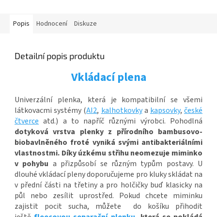
Popis
Hodnocení
Diskuze
Detailní popis produktu
Vkládací plena
Univerzální plenka, která je kompatibilní se všemi
látkovacmi systémy (
AI2
,
kalhotkovky
a
kapsovky
,
české
čtverce
atd.) a to napříč různými výrobci. Pohodlná
dotyková vrstva plenky z přírodního bambusovo-
biobavlněného froté vyniká svými antibakteriálními
vlastnostmi.
Díky úzkému střihu neomezuje miminko
v pohybu
a přizpůsobí se různým typům postavy. U
dlouhé vkládací pleny doporučujeme pro kluky skládat na
v přední části na třetiny a pro holčičky buď klasicky na
půl nebo zesílit uprostřed. Pokud chcete miminku
zajistit pocit sucha, můžete do košíku přihodit