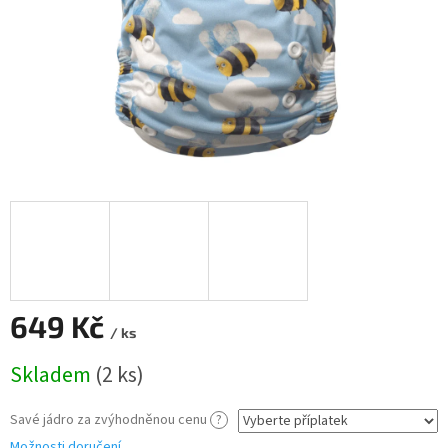
649 Kč
/ ks
Měrná
Skladem
(2 ks)
cena:
Savé jádro za zvýhodněnou cenu
?
Možnosti doručení