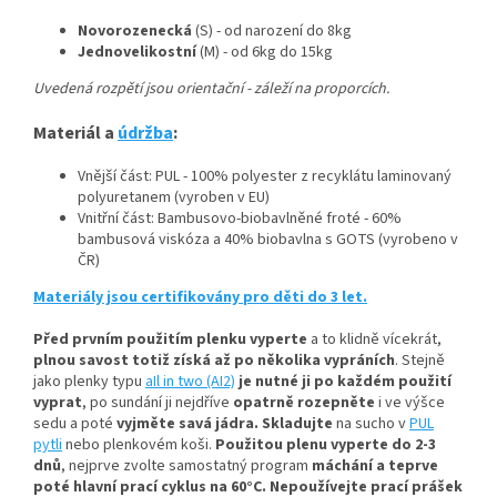
Novorozenecká
(S) - od narození do 8kg
Jednovelikostní
(M) - od 6kg do 15kg
Uvedená rozpětí jsou orientační - záleží na proporcích.
Materiál a
údržba
:
Vnější část: PUL - 100% polyester z recyklátu laminovaný
polyuretanem (vyroben v EU)
Vnitřní část: Bambusovo-biobavlněné froté - 60%
bambusová viskóza a 40% biobavlna s GOTS (vyrobeno v
ČR)
Materiály jsou certifikovány pro děti do 3 let.
Před prvním použitím plenku vyperte
a to klidně vícekrát,
plnou savost totiž získá až po několika vypráních
.
Stejně
jako plenky typu
aIl in two (AI2)
je nutné ji po každém použití
vyprat
, po sundání ji nejdříve
opatrně rozepněte
i ve výšce
sedu a poté
vyjměte savá jádra.
Skladujte
na sucho v
PUL
pytli
nebo plenkovém koši.
Použitou plenu vyperte do 2-3
dnů
, nejprve zvolte samostatný program
máchání a teprve
poté hlavní prací cyklus na 60°C.
Nepoužívejte prací prášek