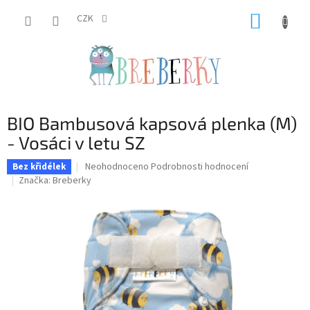
Přejít
NÁKUP
na
CZK
obsah
KOŠÍK
BIO Bambusová kapsová plenka (M)
- Vosáci v letu SZ
Průměrné
Neohodnoceno
Podrobnosti hodnocení
Bez křidélek
hodnocení
Značka:
Breberky
produktu
je
0,0
z
5
hvězdiček.