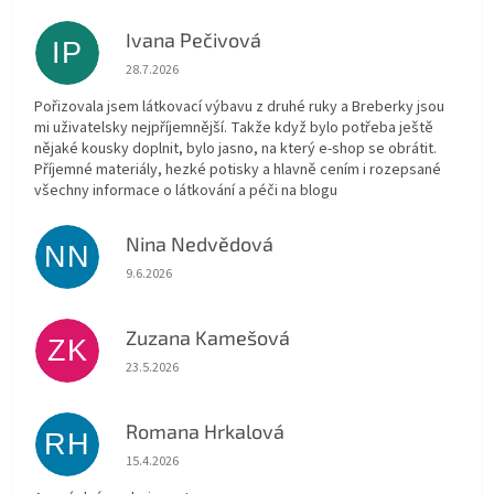
Ivana Pečivová
IP
Hodnocení obchodu je 5 z 5 hvězdiček.
28.7.2026
Pořizovala jsem látkovací výbavu z druhé ruky a Breberky jsou
mi uživatelsky nejpříjemnější. Takže když bylo potřeba ještě
nějaké kousky doplnit, bylo jasno, na který e-shop se obrátit.
Příjemné materiály, hezké potisky a hlavně cením i rozepsané
všechny informace o látkování a péči na blogu
Nina Nedvědová
NN
Hodnocení obchodu je 5 z 5 hvězdiček.
9.6.2026
Zuzana Kamešová
ZK
Hodnocení obchodu je 5 z 5 hvězdiček.
23.5.2026
Romana Hrkalová
RH
Hodnocení obchodu je 5 z 5 hvězdiček.
15.4.2026