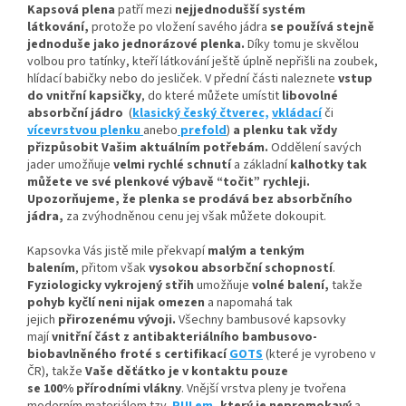
Kapsová plena
patří mezi
nejjednodušší systém
látkování,
protože po vložení savého jádra
se používá stejně
jednoduše jako jednorázové plenka.
Díky tomu je skvělou
volbou pro tatínky, kteří látkování ještě úplně nepřišli na zoubek,
hlídací babičky nebo do jesliček. V přední části naleznete
vstup
do vnitřní kapsičky
,
do které můžete umístit
libovolné
absorbční
jádro
(
klasický český čtverec,
vkládací
či
vícevrstvou plenku
anebo
prefold
)
a plenku tak vždy
přizpůsobit Vašim aktuálním potřebám.
Oddělení savých
jader umožňuje
velmi rychlé schnutí
a základní
kalhotky tak
můžete ve své plenkové výbavě “točit” rychleji.
Upozorňujeme, že plenka se prodává bez absorbčního
jádra,
za zvýhodněnou cenu jej však můžete dokoupit.
Kapsovka Vás jistě mile překvapí
malým a tenkým
balením
, přitom však
vysokou absorbční schopností
.
Fyziologicky vykrojený střih
umožňuje
volné balení,
takže
pohyb kyčlí neni nijak omezen
a napomahá tak
jejich
přirozenému vývoji
.
Všechny bambusové kapsovky
mají
vnitřní část z antibakteriálního bambusovo-
biobavlněného froté s certifikací
GOTS
(které je vyrobeno v
ČR), takže
Vaše děťátko je v kontaktu pouze
se 100% přírodními vlákny
. Vnější vrstva pleny je tvořena