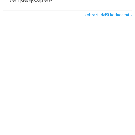
Ano, úplná spokojenost.
Zobrazit další hodnocení
Z
á
p
a
t
í