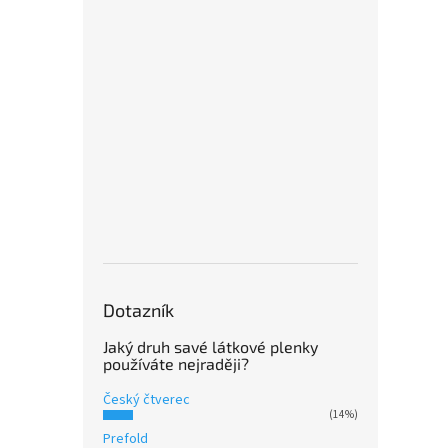
tatínk
Bez 
BIO 
(M) -
Dotazník
Jaký druh savé látkové plenky
649
používáte nejraději?
Český čtverec
Kapsov
(14%)
systém
Prefold
totiž 