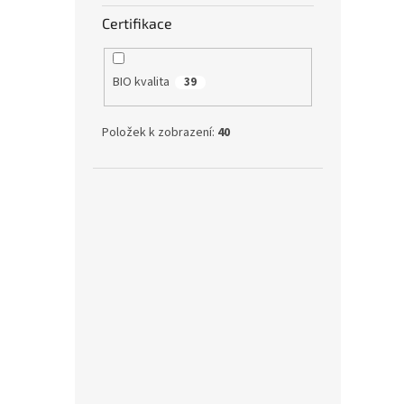
Certifikace
Bez 
BIO kvalita
39
Položek k zobrazení:
40
BIO 
(M) 
649
Kapsov
systém
totiž 
jednor