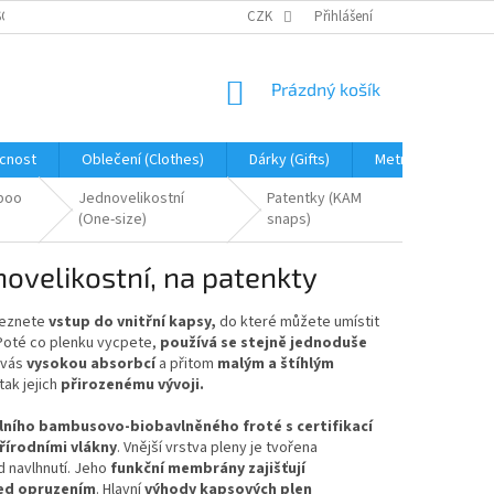
OBNÍCH ÚDAJŮ
JAK NA REKLAMACI A VRÁCENÍ ZBOŽÍ
CZK
Přihlášení
PROHLÁŠENÍ 
NÁKUPNÍ
Prázdný košík
KOŠÍK
cnost
Oblečení (Clothes)
Dárky (Gifts)
Metráž (fabric)
boo
Jednovelikostní
Patentky (KAM
(One-size)
snaps)
ovelikostní, na patenkty
leznete
vstup do vnitřní kapsy,
do které můžete umístit
Poté co plenku vycpete,
používá se stejně jednoduše
í vás
vysokou absorbcí
a přitom
malým a štíhlým
ak jejich
přirozenému vývoji
.
álního bambusovo-biobavlněného froté s certifikací
řírodními vlákny
. Vnější vrstva pleny je tvořena
d navlhnutí. Jeho
funkční membrány zajišťují
ed opruzením
.
Hlavní
výhody kapsových plen