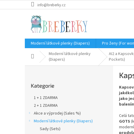
Přejít
info@breberky.cz
na
obsah
Moderní látkové plenky (Diapers)
Pro ženy (For wo
Moderní látkové plenky
AI2 a Kapsovky
Domů
(Diapers)
Pockets)
P
Kaps
o
Přeskočit
s
Kategorie
kategorie
Kapsov
t
jakékol
r
1 + 1 ZDARMA
jako j
a
balení
2 + 1 ZDARMA
n
Akce a výprodej (Sales %)
n
Celá ta
í
Moderní látkové plenky (Diapers)
GOTS
(k
moderní
p
Sady (Sets)
prodyš