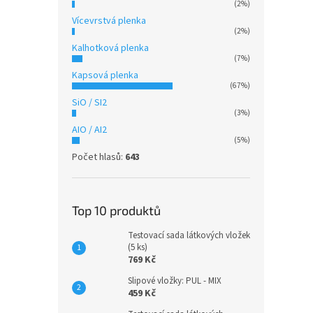
(2%)
jednor
Vícevrstvá plenka
(2%)
Bez 
Kalhotková plenka
(7%)
Kapsová plenka
(67%)
SiO / SI2
(3%)
AIO / AI2
(5%)
Počet hlasů:
643
BIO 
(M) -
Top 10 produktů
Testovací sada látkových vložek
(5 ks)
649
769 Kč
Slipové vložky: PUL - MIX
Kapsov
459 Kč
systém