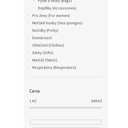
Pytle a tašky (Bags)
ý
í
Doplňky (Accessories)
p
p
Pro ženy (For women)
i
r
s
o
Mořské houby (Sea sponges)
p
d
Nočníky (Potty)
r
u
Domácnost
o
k
Oblečení (Clothes)
d
t
Dárky (Gifts)
u
ů
Dárk
Metráž (fabric)
k
t
Respirátory (Respirators)
ů
Cena
1 Kč
1
Kč
649
Kč
Chcete
výběr
řešen
naší n
dámsk