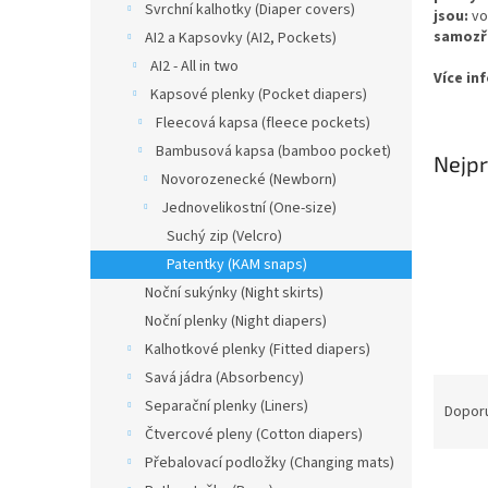
a
Svrchní kalhotky (Diaper covers)
jsou:
vo
n
samozře
AI2 a Kapsovky (AI2, Pockets)
e
AI2 - All in two
l
Více in
Kapsové plenky (Pocket diapers)
Fleecová kapsa (fleece pockets)
Bambusová kapsa (bamboo pocket)
Nejpr
Novorozenecké (Newborn)
Jednovelikostní (One-size)
Suchý zip (Velcro)
Patentky (KAM snaps)
Noční sukýnky (Night skirts)
Noční plenky (Night diapers)
Kalhotkové plenky (Fitted diapers)
Savá jádra (Absorbency)
Ř
Separační plenky (Liners)
a
Dopor
z
Čtvercové pleny (Cotton diapers)
e
Přebalovací podložky (Changing mats)
V
n