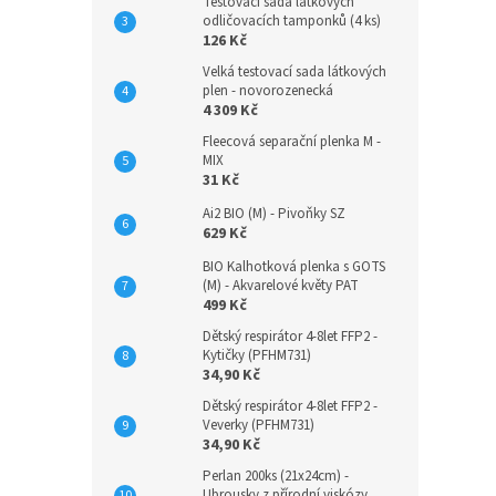
totiž 
Testovací sada látkových
odličovacích tamponků (4 ks)
jednor
126 Kč
Bez 
Velká testovací sada látkových
plen - novorozenecká
4 309 Kč
Fleecová separační plenka M -
MIX
31 Kč
Ai2 BIO (M) - Pivoňky SZ
629 Kč
BIO Kalhotková plenka s GOTS
(M) - Akvarelové květy PAT
BIO 
499 Kč
(M) -
Dětský respirátor 4-8let FFP2 -
Kytičky (PFHM731)
34,90 Kč
Dětský respirátor 4-8let FFP2 -
649
Veverky (PFHM731)
34,90 Kč
Kapsov
Perlan 200ks (21x24cm) -
systém
Ubrousky z přírodní viskózy