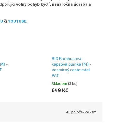
dporující
volný pohyb kyčlí, nenáročná údržba a
GU
či
YOUTUBE.
BIO Bambusová
M) -
kapsová plenka (M) -
T
Vesmírný cestovatel
PAT
Skladem
(3 ks)
649 Kč
40
položek celkem