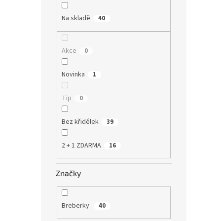
Bez 
Na skladě
40
Akce
0
Novinka
1
Tip
0
BIO 
(M) -
Bez křidélek
39
2 + 1 ZDARMA
16
649
Značky
Kapsov
systém
totiž 
Breberky
40
jednor