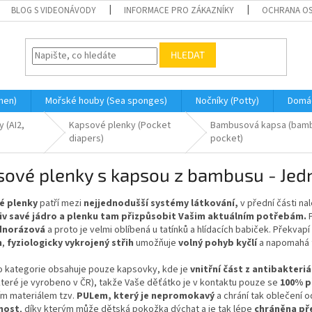
BLOG S VIDEONÁVODY
INFORMACE PRO ZÁKAZNÍKY
OCHRANA OS
HLEDAT
men)
Mořské houby (Sea sponges)
Nočníky (Potty)
Domá
 (AI2,
Kapsové plenky (Pocket
Bambusová kapsa (bam
diapers)
pocket)
ové plenky s kapsou z bambusu - Jedn
é plenky
patří mezi
nejjednodušší systémy látkování,
v přední části na
iv savé jádro a plenku tam přizpůsobit Vašim aktuálním potřebám.
ednorázová
a proto je velmi oblíbená u tatínků a hlídacích babiček. Překvap
m
,
fyziologicky vykrojený střih
umožňuje
volný pohyb kyčlí
a napomahá t
to kategorie obsahuje pouze kapsovky, kde je
vnitřní část z antibakteri
teré je vyrobeno v ČR), takže Vaše děťátko je v kontaktu pouze se
100% p
m materiálem tzv.
PULem, který je nepromokavý
a chrání tak oblečení o
nost
, díky kterým může dětská pokožka dýchat a je tak lépe
chráněna př