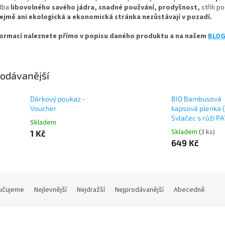
lba
libovolného savého jádra, snadné použvání, prodyšnost,
střih po
jmě ani ekologická a ekonomická stránka nezůstávají v pozadí.
formací naleznete přímo v popisu daného produktu a na našem
BLO
odávanější
Dárkový poukaz -
BIO Bambusová
Voucher
kapsová plenka (
Svlačec s růží PA
Skladem
Skladem
(3 ks)
1 Kč
649 Kč
učujeme
Nejlevnější
Nejdražší
Nejprodávanější
Abecedně