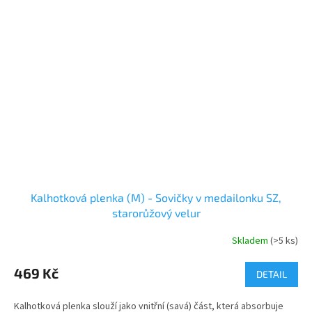
Kalhotková plenka (M) - Sovičky v medailonku SZ,
starorůžový velur
Skladem
(>5 ks)
469 Kč
DETAIL
Kalhotková plenka slouží jako vnitřní (savá) část, která absorbuje