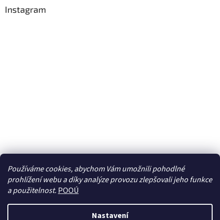
Instagram
Používáme cookies, abychom Vám umožnili pohodlné
prohlížení webu a díky analýze provozu zlepšovali jeho funkce
Sledovat na Instagramu
a použitelnost.
POOÚ
Nastavení
Vytvořil Shoptet