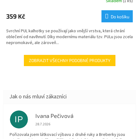
Skladem
(1 ks)
359 Kč
Do košíku
Svrchní PUL kalhotky se používají jako vnější vrstva, která chrání
oblečení od navlhnutí. Díky modernímu materiálu tzv. PULu jsou zcela
nepromokavé, ale zároveň...
ZOBRAZIT VŠECHNY PODOBNÉ PRODUKTY
Ivana Pečivová
IP
Hodnocení obchodu je 5 z 5 hvězdiček.
28.7.2026
Pořizovala jsem látkovací výbavu z druhé ruky a Breberky jsou