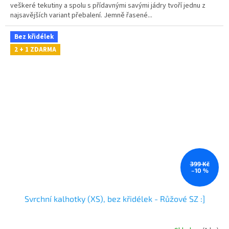
veškeré tekutiny a spolu s přídavnými savými jádry tvoří jednu z
najsavějších variant přebalení. Jemně řasené...
Bez křidélek
2 + 1 ZDARMA
399 Kč
–10 %
Svrchní kalhotky (XS), bez křidélek - Růžové SZ :]