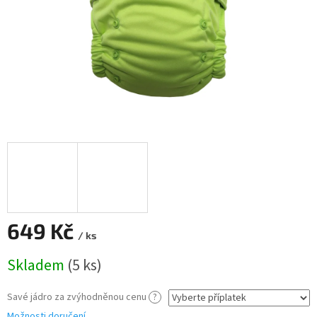
649 Kč
/ ks
Měrná
Skladem
(5 ks)
cena:
Savé jádro za zvýhodněnou cenu
?
Možnosti doručení