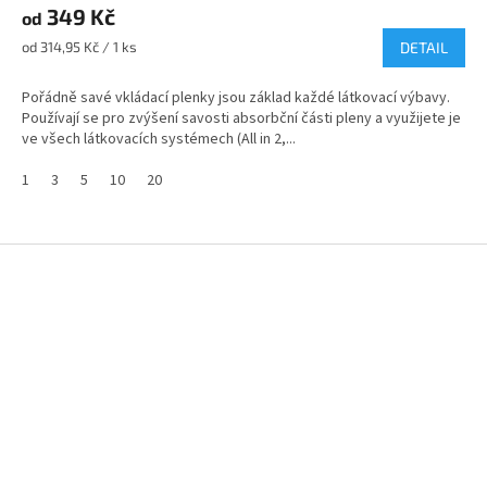
349 Kč
produktu
od
je
Měrná
od 314,95 Kč / 1 ks
DETAIL
5,0
cena:
z
Pořádně savé vkládací plenky jsou základ každé látkovací výbavy.
5
Používají se pro zvýšení savosti absorbční části pleny a využijete je
hvězdiček.
ve všech látkovacích systémech (All in 2,...
1
3
5
10
20
Z
á
p
a
t
í