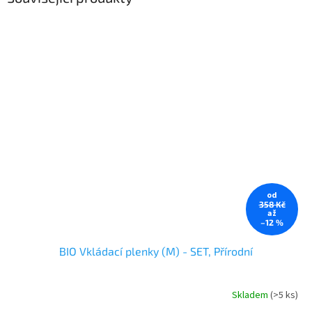
od
358 Kč
až
–12 %
BIO Vkládací plenky (M) - SET, Přírodní
Skladem
(>5 ks)
Průměrné
hodnocení