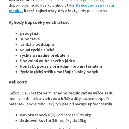
opruzením
. Pokud chcete miminku zajistit pocit sucha,
doporučujeme do košíku přihodit také
fleecovou separační
plenku
, která zajistí stay-dry efekt,
tedy pocit sucha.
Výhody kapsovky ve zkratce:
prodyšná
supersavá
tenká a poddajná
velmi rychle suchá
rychlé a snadné přebalení
libovolná volba savého jádra
kontakt pouze s přírodním bio materiálem
fyziologický střih umožňující volný pohyb
Velikosti
:
Každou velikost lze velmi
snadno regulovat ve výšce sedu
pomocí patentek
a v obvodu bříška
díky suchému zipu či
patentek (podle toho, jaký typ jste při nákupu upřednostnili).
Novorozenecká
(S) - od narození do 8kg
Jednovelikostní
(M) - od 6kg do 15kg