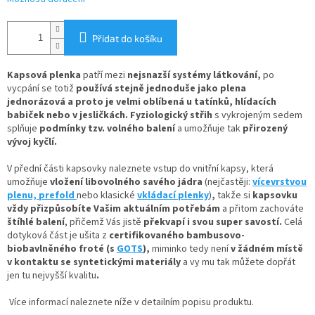
Přidat do košíku
Kapsová plenka
patří mezi
nejsnazší systémy látkování
,
po
vycpání se totiž
používá stejně jednoduše jako plena
jednorázová
a proto je velmi oblíbená u tatínků, hlídacích
babiček nebo v jesličkách. Fyziologický střih
s vykrojeným sedem
splňuje
podmínky tzv. volného balení
a umožňuje tak
přirozený
vývoj kyčlí.
V
přední části kapsovky naleznete
vstup do vnitřní kapsy, která
umožňuje
vložení
libovolného savého jádra
(nejčastěji:
vícevrstvou
plenu,
prefold
nebo klasické
vkládací plenky
)
,
takže si
kapsovku
vždy přizpůsobíte Vašim aktuálním potřebám
a přitom zachováte
štíhlé balení
, přičemž Vás jistě
překvapí i svou super savostí.
Celá
dotyková část je ušita z
certifikovaného bambusovo-
biobavlněného froté
(s
GOTS
),
miminko tedy není
v žádném místě
v kontaktu se syntetickými materiály
a vy mu tak můžete dopřát
jen tu nejvyšší kvalitu
.
Více informací naleznete níže v detailním popisu produktu.