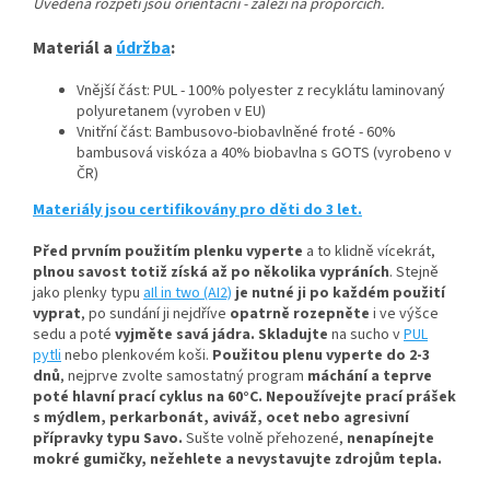
Uvedená rozpětí jsou orientační - záleží na proporcích.
Materiál a
údržba
:
Vnější část: PUL - 100% polyester z recyklátu laminovaný
polyuretanem (vyroben v EU)
Vnitřní část: Bambusovo-biobavlněné froté - 60%
bambusová viskóza a 40% biobavlna s GOTS (vyrobeno v
ČR)
Materiály jsou certifikovány pro děti do 3 let.
Před prvním použitím plenku vyperte
a to klidně vícekrát,
plnou savost totiž získá až po několika vypráních
.
Stejně
jako plenky typu
aIl in two (AI2)
je nutné ji po každém použití
vyprat
, po sundání ji nejdříve
opatrně rozepněte
i ve výšce
sedu a poté
vyjměte savá jádra.
Skladujte
na sucho v
PUL
pytli
nebo plenkovém koši.
Použitou plenu vyperte do 2-3
dnů
, nejprve zvolte samostatný program
máchání a teprve
poté hlavní prací cyklus na 60°C.
Nepoužívejte prací prášek
s mýdlem, perkarbonát, aviváž, ocet nebo agresivní
přípravky typu Savo.
Sušte volně přehozené,
nenapínejte
mokré gumičky, n
ežehlete a nevystavujte zdrojům tepla.