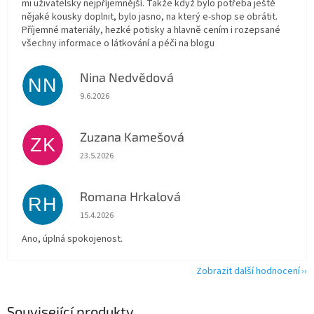
mi uživatelsky nejpříjemnější. Takže když bylo potřeba ještě
nějaké kousky doplnit, bylo jasno, na který e-shop se obrátit.
Příjemné materiály, hezké potisky a hlavně cením i rozepsané
všechny informace o látkování a péči na blogu
Nina Nedvědová
NN
Hodnocení obchodu je 5 z 5 hvězdiček.
9.6.2026
Zuzana Kamešová
ZK
Hodnocení obchodu je 5 z 5 hvězdiček.
23.5.2026
Romana Hrkalová
RH
Hodnocení obchodu je 5 z 5 hvězdiček.
15.4.2026
Ano, úplná spokojenost.
Zobrazit další hodnocení
Související produkty