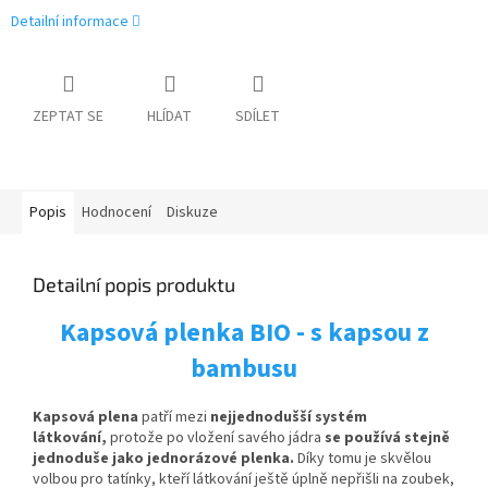
Detailní informace
ZEPTAT SE
HLÍDAT
SDÍLET
Popis
Hodnocení
Diskuze
Detailní popis produktu
Kapsová plenka BIO - s kapsou z
bambusu
Kapsová plena
patří mezi
nejjednodušší systém
látkování,
protože po vložení savého jádra
se používá stejně
jednoduše jako jednorázové plenka.
Díky tomu je skvělou
volbou pro tatínky, kteří látkování ještě úplně nepřišli na zoubek,