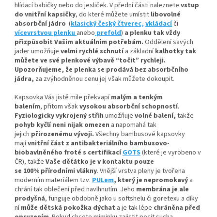
hlídací babičky nebo do jesliček. V přední části naleznete
vstup
do vnitřní kapsičky
,
do které můžete umístit
libovolné
absorbční
jádro
(
klasický český čtverec,
vkládací
či
vícevrstvou plenku
anebo
prefold
)
a plenku tak vždy
přizpůsobit Vašim aktuálním potřebám.
Oddělení savých
jader umožňuje
velmi rychlé schnutí
a základní
kalhotky tak
můžete ve své plenkové výbavě “točit” rychleji.
Upozorňujeme, že plenka se prodává bez absorbčního
jádra,
za zvýhodněnou cenu jej však můžete dokoupit.
Kapsovka Vás jistě mile překvapí
malým a tenkým
balením
, přitom však
vysokou absorbční schopností
.
Fyziologicky vykrojený střih
umožňuje
volné balení,
takže
pohyb kyčlí neni nijak omezen
a napomahá tak
jejich
přirozenému vývoji
.
Všechny bambusové kapsovky
mají
vnitřní část z antibakteriálního bambusovo-
biobavlněného froté s certifikací
GOTS
(které je vyrobeno v
ČR), takže
Vaše děťátko je v kontaktu pouze
se 100% přírodními vlákny
. Vnější vrstva pleny je tvořena
moderním materiálem tzv.
PULem
, který je nepromokavý
a
chrání tak oblečení před navlhnutím. Jeho
membrána je ale
prodyšná
, funguje obdobně jako u softshelu či goretexu a díky
ní
může dětská pokožka dýchat
a je tak lépe
chráněna před