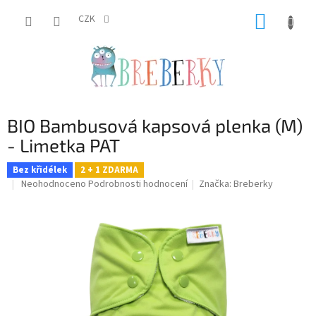
Přejít
NÁKUP
na
CZK
obsah
KOŠÍK
BIO Bambusová kapsová plenka (M)
- Limetka PAT
Bez křidélek
2 + 1 ZDARMA
Průměrné
Neohodnoceno
Podrobnosti hodnocení
Značka:
Breberky
hodnocení
produktu
je
0,0
z
5
hvězdiček.