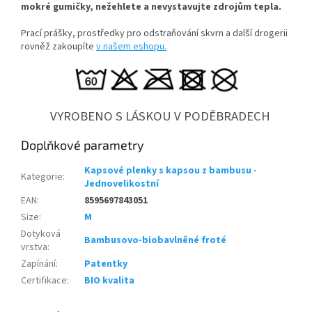
mokré gumičky, n
ežehlete a nevystavujte zdrojům tepla.
Prací prášky, prostředky pro odstraňování skvrn a další drogerii
rovněž zakoupíte
v našem eshopu.
VYROBENO S LÁSKOU V PODĚBRADECH
Doplňkové parametry
Kapsové plenky s kapsou z bambusu -
Kategorie
:
Jednovelikostní
EAN
:
8595697843051
Size
:
M
Dotyková
Bambusovo-biobavlněné froté
vrstva
:
Zapínání
:
Patentky
Certifikace
:
BIO kvalita