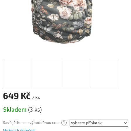
649 Kč
/ ks
Měrná
Skladem
(3 ks)
cena:
Savé jádro za zvýhodněnou cenu
?
Možnosti doručení