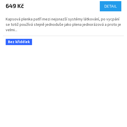
649 Kč
DETAIL
Kapsová plenka patří mezi nejsnazší systémy látkování, po vycpání
se totiž používá stejně jednoduše jako plena jednorázová a proto je
velmi...
Bez křidélek