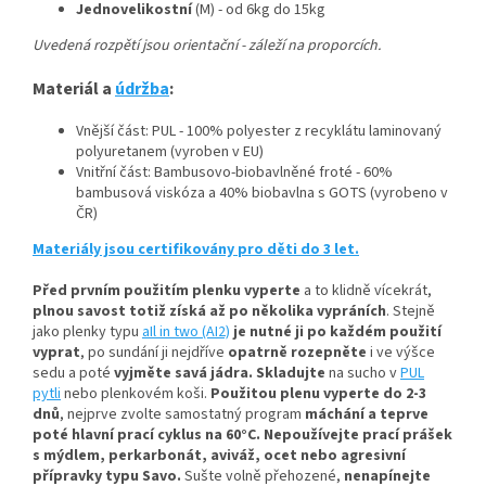
Jednovelikostní
(M) - od 6kg do 15kg
Uvedená rozpětí jsou orientační - záleží na proporcích.
Materiál a
údržba
:
Vnější část: PUL - 100% polyester z recyklátu laminovaný
polyuretanem (vyroben v EU)
Vnitřní část: Bambusovo-biobavlněné froté - 60%
bambusová viskóza a 40% biobavlna s GOTS (vyrobeno v
ČR)
Materiály jsou certifikovány pro děti do 3 let.
Před prvním použitím plenku vyperte
a to klidně vícekrát,
plnou savost totiž získá až po několika vypráních
.
Stejně
jako plenky typu
aIl in two (AI2)
je nutné ji po každém použití
vyprat
, po sundání ji nejdříve
opatrně rozepněte
i ve výšce
sedu a poté
vyjměte savá jádra.
Skladujte
na sucho v
PUL
pytli
nebo plenkovém koši.
Použitou plenu vyperte do 2-3
dnů
, nejprve zvolte samostatný program
máchání a teprve
poté hlavní prací cyklus na 60°C.
Nepoužívejte prací prášek
s mýdlem, perkarbonát, aviváž, ocet nebo agresivní
přípravky typu Savo.
Sušte volně přehozené,
nenapínejte