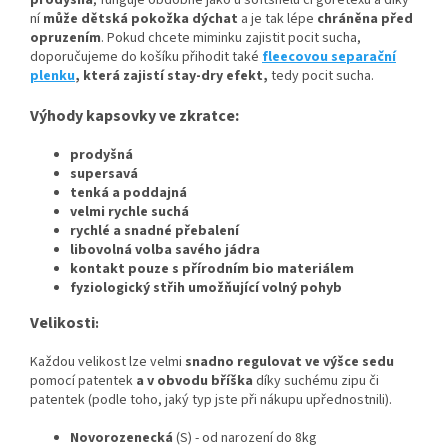
prodyšná
, funguje obdobně jako u softshelu či goretexu a díky
ní
může dětská pokožka dýchat
a je tak lépe
chráněna před
opruzením
. Pokud chcete miminku zajistit pocit sucha,
doporučujeme do košíku přihodit také
fleecovou separační
plenku
, která zajistí stay-dry efekt,
tedy pocit sucha.
Výhody kapsovky ve zkratce:
prodyšná
supersavá
tenká a poddajná
velmi rychle suchá
rychlé a snadné přebalení
libovolná volba savého jádra
kontakt pouze s přírodním bio materiálem
fyziologický střih umožňující volný pohyb
Velikosti
:
Každou velikost lze velmi
snadno regulovat ve výšce sedu
pomocí patentek
a v obvodu bříška
díky suchému zipu či
patentek (podle toho, jaký typ jste při nákupu upřednostnili).
Novorozenecká
(S) - od narození do 8kg