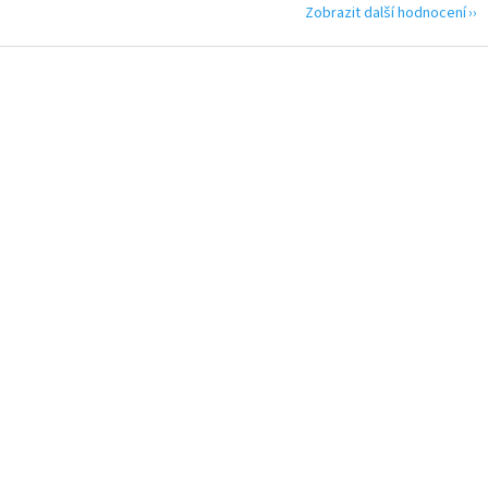
Zobrazit další hodnocení
Z
á
p
a
t
í