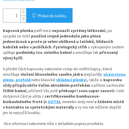
Přidat do košíku
Kapsová plenka
patří mezi
nejsnazší systémy látkování
,
po
vycpání se totiž
používá stejně jednoduše jako plena
jednorázová
a proto je velmi oblíbená u tatínků, hlídacích
babiček nebo v jesličkách. Fyziologický střih
s vykrojeným sedem
splňuje
podmínky tzv. volného balení
a umožňuje tak
přirozený
vývoj kyčlí.
V
přední části kapsovky naleznete
vstup do vnitřní kapsy, která
umožňuje
vložení
libovolného savého jádra
(nejčastěji:
vícevrstvou
plenu,
prefold
nebo klasické
vkládací plenky
)
,
takže si
kapsovku
vždy přizpůsobíte Vašim aktuálním potřebám
a přitom zachováte
štíhlé balení
, přičemž Vás jistě
překvapí i svou super savostí.
Celá
dotyková část je ušita z
certifikovaného bambusovo-
biobavlněného froté
(s
GOTS
),
miminko tedy není
v žádném místě
v kontaktu se syntetickými materiály
a vy mu tak můžete dopřát
jen tu nejvyšší kvalitu
.
Více informací naleznete níže v detailním popisu produktu.