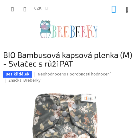
Přejít
NÁKUP
na
CZK
obsah
KOŠÍK
BIO Bambusová kapsová plenka (M)
- Svlačec s růží PAT
Průměrné
Neohodnoceno
Podrobnosti hodnocení
Bez křidélek
hodnocení
Značka:
Breberky
produktu
je
0,0
z
5
hvězdiček.