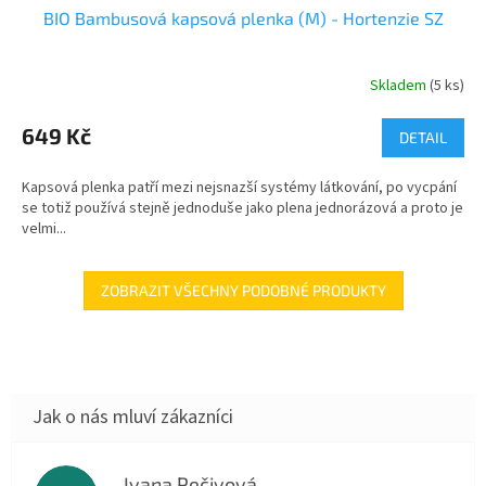
BIO Bambusová kapsová plenka (M) - Hortenzie SZ
Skladem
(5 ks)
649 Kč
DETAIL
Kapsová plenka patří mezi nejsnazší systémy látkování, po vycpání
se totiž používá stejně jednoduše jako plena jednorázová a proto je
velmi...
ZOBRAZIT VŠECHNY PODOBNÉ PRODUKTY
Ivana Pečivová