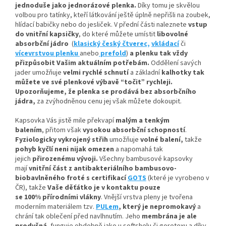
jednoduše jako jednorázové plenka.
Díky tomu je skvělou
volbou pro tatínky, kteří látkování ještě úplně nepřišli na zoubek,
hlídací babičky nebo do jesliček. V přední části naleznete
vstup
do vnitřní kapsičky
,
do které můžete umístit
libovolné
absorbční
jádro
(
klasický český čtverec,
vkládací
či
vícevrstvou plenku
anebo
prefold
)
a plenku tak vždy
přizpůsobit Vašim aktuálním potřebám.
Oddělení savých
jader umožňuje
velmi rychlé schnutí
a základní
kalhotky tak
můžete ve své plenkové výbavě “točit” rychleji.
Upozorňujeme, že plenka se prodává bez absorbčního
jádra,
za zvýhodněnou cenu jej však můžete dokoupit.
Kapsovka Vás jistě mile překvapí
malým a tenkým
balením
, přitom však
vysokou absorbční schopností
.
Fyziologicky vykrojený střih
umožňuje
volné balení,
takže
pohyb kyčlí neni nijak omezen
a napomahá tak
jejich
přirozenému vývoji
.
Všechny bambusové kapsovky
mají
vnitřní část z antibakteriálního bambusovo-
biobavlněného froté s certifikací
GOTS
(které je vyrobeno v
ČR), takže
Vaše děťátko je v kontaktu pouze
se 100% přírodními vlákny
. Vnější vrstva pleny je tvořena
moderním materiálem tzv.
PULem
, který je nepromokavý
a
chrání tak oblečení před navlhnutím. Jeho
membrána je ale