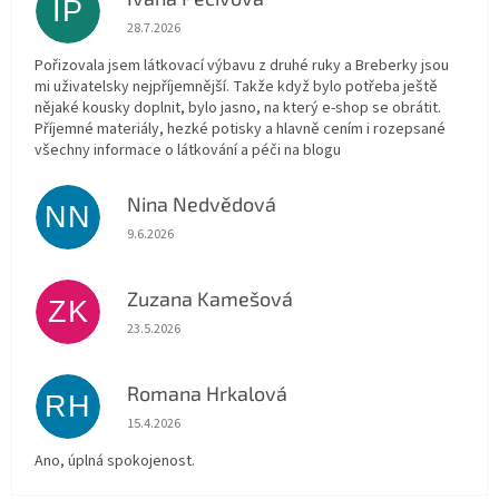
IP
Hodnocení obchodu je 5 z 5 hvězdiček.
28.7.2026
Pořizovala jsem látkovací výbavu z druhé ruky a Breberky jsou
mi uživatelsky nejpříjemnější. Takže když bylo potřeba ještě
nějaké kousky doplnit, bylo jasno, na který e-shop se obrátit.
Příjemné materiály, hezké potisky a hlavně cením i rozepsané
všechny informace o látkování a péči na blogu
Nina Nedvědová
NN
Hodnocení obchodu je 5 z 5 hvězdiček.
9.6.2026
Zuzana Kamešová
ZK
Hodnocení obchodu je 5 z 5 hvězdiček.
23.5.2026
Romana Hrkalová
RH
Hodnocení obchodu je 5 z 5 hvězdiček.
15.4.2026
Ano, úplná spokojenost.