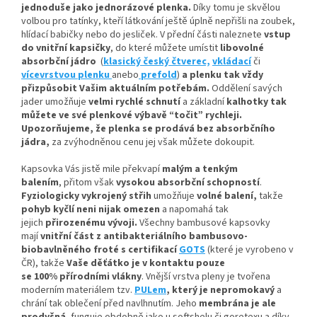
jednoduše jako jednorázové plenka.
Díky tomu je skvělou
volbou pro tatínky, kteří látkování ještě úplně nepřišli na zoubek,
hlídací babičky nebo do jesliček. V přední části naleznete
vstup
do vnitřní kapsičky
,
do které můžete umístit
libovolné
absorbční
jádro
(
klasický český čtverec,
vkládací
či
vícevrstvou plenku
anebo
prefold
)
a plenku tak vždy
přizpůsobit Vašim aktuálním potřebám.
Oddělení savých
jader umožňuje
velmi rychlé schnutí
a základní
kalhotky tak
můžete ve své plenkové výbavě “točit” rychleji.
Upozorňujeme, že plenka se prodává bez absorbčního
jádra,
za zvýhodněnou cenu jej však můžete dokoupit.
Kapsovka Vás jistě mile překvapí
malým a tenkým
balením
, přitom však
vysokou absorbční schopností
.
Fyziologicky vykrojený střih
umožňuje
volné balení,
takže
pohyb kyčlí neni nijak omezen
a napomahá tak
jejich
přirozenému vývoji
.
Všechny bambusové kapsovky
mají
vnitřní část z antibakteriálního bambusovo-
biobavlněného froté s certifikací
GOTS
(které je vyrobeno v
ČR), takže
Vaše děťátko je v kontaktu pouze
se 100% přírodními vlákny
. Vnější vrstva pleny je tvořena
moderním materiálem tzv.
PULem
, který je nepromokavý
a
chrání tak oblečení před navlhnutím. Jeho
membrána je ale