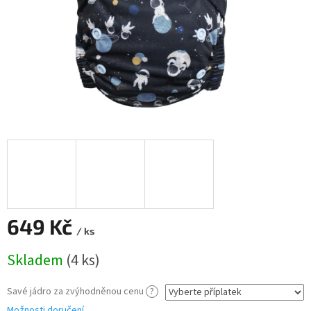
649 Kč
/ ks
Měrná
Skladem
(4 ks)
cena:
Savé jádro za zvýhodněnou cenu
?
Možnosti doručení