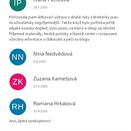
IP
Hodnocení obchodu je 5 z 5 hvězdiček.
28.7.2026
Pořizovala jsem látkovací výbavu z druhé ruky a Breberky jsou
mi uživatelsky nejpříjemnější. Takže když bylo potřeba ještě
nějaké kousky doplnit, bylo jasno, na který e-shop se obrátit.
Příjemné materiály, hezké potisky a hlavně cením i rozepsané
všechny informace o látkování a péči na blogu
Nina Nedvědová
NN
Hodnocení obchodu je 5 z 5 hvězdiček.
9.6.2026
Zuzana Kamešová
ZK
Hodnocení obchodu je 5 z 5 hvězdiček.
23.5.2026
Romana Hrkalová
RH
Hodnocení obchodu je 5 z 5 hvězdiček.
15.4.2026
Ano, úplná spokojenost.