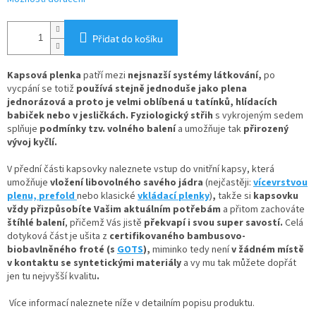
Přidat do košíku
Kapsová plenka
patří mezi
nejsnazší systémy látkování
,
po
vycpání se totiž
používá stejně jednoduše jako plena
jednorázová
a proto je velmi oblíbená u tatínků, hlídacích
babiček nebo v jesličkách. Fyziologický střih
s vykrojeným sedem
splňuje
podmínky tzv. volného balení
a umožňuje tak
přirozený
vývoj kyčlí.
V
přední části kapsovky naleznete
vstup do vnitřní kapsy, která
umožňuje
vložení
libovolného savého jádra
(nejčastěji:
vícevrstvou
plenu,
prefold
nebo klasické
vkládací plenky
)
,
takže si
kapsovku
vždy přizpůsobíte Vašim aktuálním potřebám
a přitom zachováte
štíhlé balení
, přičemž Vás jistě
překvapí i svou super savostí.
Celá
dotyková část je ušita z
certifikovaného bambusovo-
biobavlněného froté
(s
GOTS
),
miminko tedy není
v žádném místě
v kontaktu se syntetickými materiály
a vy mu tak můžete dopřát
jen tu nejvyšší kvalitu
.
Více informací naleznete níže v detailním popisu produktu.