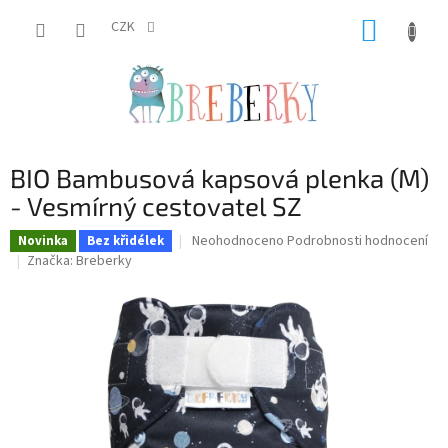
Přejít
NÁKUP
na
CZK
obsah
KOŠÍK
BIO Bambusová kapsová plenka (M)
- Vesmírný cestovatel SZ
Průměrné
Neohodnoceno
Podrobnosti hodnocení
Novinka
Bez křidélek
hodnocení
Značka:
Breberky
produktu
je
0,0
z
5
hvězdiček.