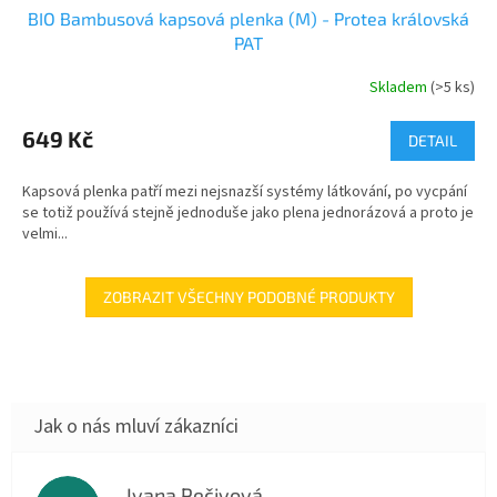
BIO Bambusová kapsová plenka (M) - Protea královská
PAT
Skladem
(>5 ks)
649 Kč
DETAIL
Kapsová plenka patří mezi nejsnazší systémy látkování, po vycpání
se totiž používá stejně jednoduše jako plena jednorázová a proto je
velmi...
ZOBRAZIT VŠECHNY PODOBNÉ PRODUKTY
Ivana Pečivová