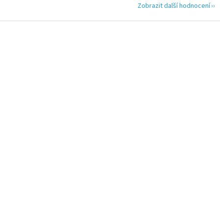
Zobrazit další hodnocení
Z
á
p
a
t
í