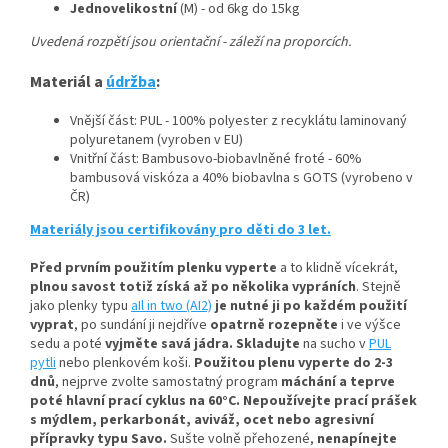
Jednovelikostní
(M) - od 6kg do 15kg
Uvedená rozpětí jsou orientační - záleží na proporcích.
Materiál a
údržba
:
Vnější část: PUL - 100% polyester z recyklátu laminovaný
polyuretanem (vyroben v EU)
Vnitřní část: Bambusovo-biobavlněné froté - 60%
bambusová viskóza a 40% biobavlna s GOTS (vyrobeno v
ČR)
Materiály jsou certifikovány pro děti do 3 let.
Před prvním použitím plenku vyperte
a to klidně vícekrát,
plnou savost totiž získá až po několika vypráních
.
Stejně
jako plenky typu
aIl in two (AI2)
je nutné ji po každém použití
vyprat
, po sundání ji nejdříve
opatrně rozepněte
i ve výšce
sedu a poté
vyjměte savá jádra.
Skladujte
na sucho v
PUL
pytli
nebo plenkovém koši.
Použitou plenu vyperte do 2-3
dnů
, nejprve zvolte samostatný program
máchání a teprve
poté hlavní prací cyklus na 60°C.
Nepoužívejte prací prášek
s mýdlem, perkarbonát, aviváž, ocet nebo agresivní
přípravky typu Savo.
Sušte volně přehozené,
nenapínejte