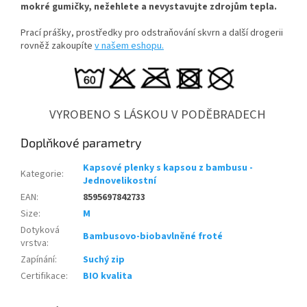
mokré gumičky, n
ežehlete a nevystavujte zdrojům tepla.
Prací prášky, prostředky pro odstraňování skvrn a další drogerii
rovněž zakoupíte
v našem eshopu.
VYROBENO S LÁSKOU V PODĚBRADECH
Doplňkové parametry
Kapsové plenky s kapsou z bambusu -
Kategorie
:
Jednovelikostní
EAN
:
8595697842733
Size
:
M
Dotyková
Bambusovo-biobavlněné froté
vrstva
:
Zapínání
:
Suchý zip
Certifikace
:
BIO kvalita