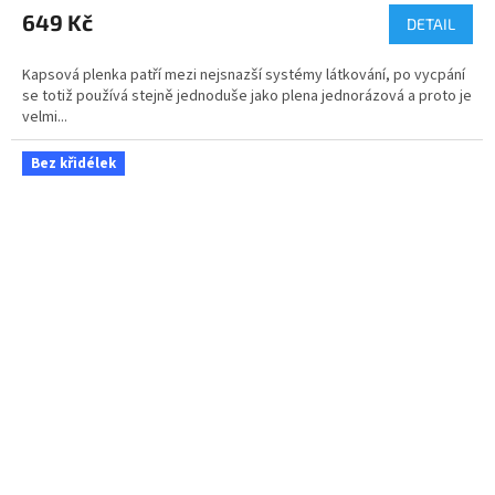
649 Kč
DETAIL
Kapsová plenka patří mezi nejsnazší systémy látkování, po vycpání
se totiž používá stejně jednoduše jako plena jednorázová a proto je
velmi...
Bez křidélek