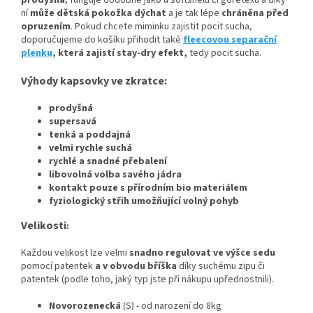
prodyšná
, funguje obdobně jako u softshelu či goretexu a díky
ní
může dětská pokožka dýchat
a je tak lépe
chráněna před
opruzením
. Pokud chcete miminku zajistit pocit sucha,
doporučujeme do košíku přihodit také
fleecovou separační
plenku
, která zajistí stay-dry efekt,
tedy pocit sucha.
Výhody kapsovky ve zkratce:
prodyšná
supersavá
tenká a poddajná
velmi rychle suchá
rychlé a snadné přebalení
libovolná volba savého jádra
kontakt pouze s přírodním bio materiálem
fyziologický střih umožňující volný pohyb
Velikosti
:
Každou velikost lze velmi
snadno regulovat ve výšce sedu
pomocí patentek
a v obvodu bříška
díky suchému zipu či
patentek (podle toho, jaký typ jste při nákupu upřednostnili).
Novorozenecká
(S) - od narození do 8kg