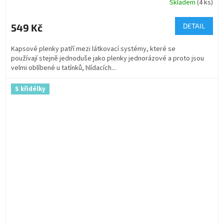
Skladem
(4 ks)
549 Kč
DETAIL
Kapsové plenky patří mezi látkovací systémy, které se
používají stejně jednoduše jako plenky jednorázové a proto jsou
velmi oblíbené u tatínků, hlídacích...
S křidélky