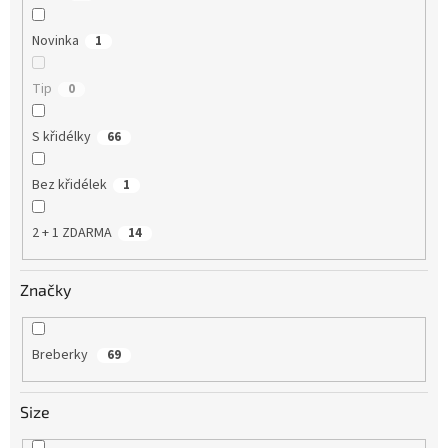
Novinka
1
Tip
0
S křidélky
66
Bez křidélek
1
2 + 1 ZDARMA
14
Značky
Breberky
69
Size