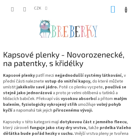
Přejít
NÁKUP
na
CZK
obsah
KOŠÍK
Kapsové plenky - Novorozenecké,
na patentky, s křidélky
Kapsové plenky
patří mezi
nejjednodušší systémy látkování,
v
přední části naleznete
vstup do vnitřní kapsy,
do které můžete
umístit
jakékoliv savé jádro.
Poté co plenku vycpete,
používá se
stejně jako jednorázová
a proto je velmi oblíbená u tatínků a
hlídacích babiček. Překvapí vás
vysokou absorbcí
a přitom
malým
balením
,
fyziologicky vykrojený střih
umožňuje
volný pohyb
kyčlí
a napomahá tak jejich
přirozenému vývoji
.
Kapsovky v této kategorii mají
dotykovou část z jemného fleecu
,
který zároveň
funguje jako stay dry vrstva,
takže
prdelka Vašeho
děťátka bude pořád hezky v suchu.
Vnější vrstva pleny je tvořena