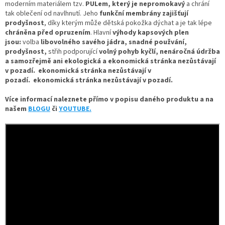
moderním materiálem tzv.
PULem, který je nepromokavý
a chrání
tak oblečení od navlhnutí. Jeho
funkční membrány zajišťují
prodyšnost
, díky kterým může dětská pokožka dýchat a je tak lépe
chráněna před opruzením
.
Hlavní
výhody kapsových plen
jsou:
volba
libovolného savého jádra, snadné použvání,
prodyšnost,
střih podporující
volný pohyb kyčlí, nenáročná údržba
a samozřejmě ani ekologická a ekonomická stránka nezůstávají
v pozadí.
ekonomická stránka nezůstávají v
pozadí.
ekonomická stránka nezůstávají v pozadí.
Více informací naleznete přímo v popisu daného produktu a na
našem
BLOGU
či
YOUTUBE.