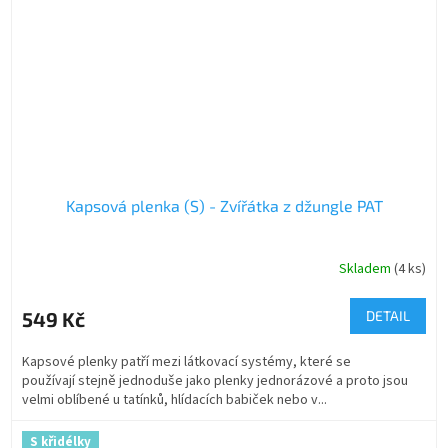
Kapsová plenka (S) - Zvířátka z džungle PAT
Skladem
(4 ks)
549 Kč
DETAIL
Kapsové plenky patří mezi látkovací systémy, které se
používají stejně jednoduše jako plenky jednorázové a proto jsou
velmi oblíbené u tatínků, hlídacích babiček nebo v...
S křidélky