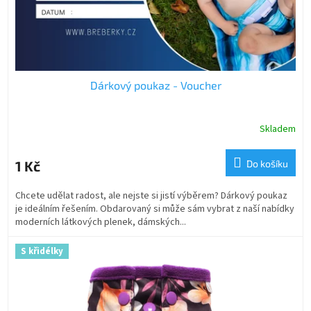
k
t
ů
Dárkový poukaz - Voucher
Skladem
1 Kč
Do košíku
Chcete udělat radost, ale nejste si jistí výběrem? Dárkový poukaz
je ideálním řešením. Obdarovaný si může sám vybrat z naší nabídky
moderních látkových plenek, dámských...
S křidélky