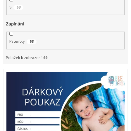
S
68
Zapínání
Patentky
68
Položek k zobrazení:
69
V
ý
p
i
s
p
r
o
d
u