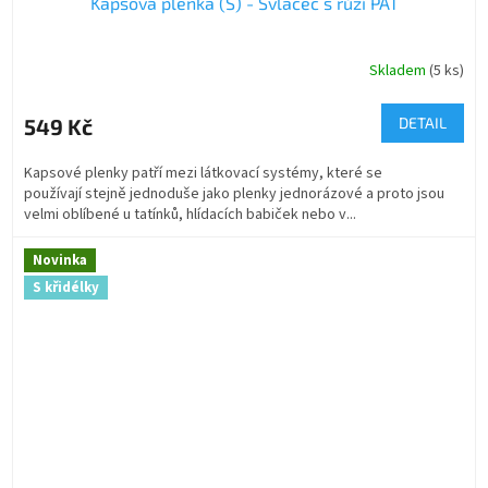
Kapsová plenka (S) - Svlačec s růží PAT
Skladem
(5 ks)
549 Kč
DETAIL
Kapsové plenky patří mezi látkovací systémy, které se
používají stejně jednoduše jako plenky jednorázové a proto jsou
velmi oblíbené u tatínků, hlídacích babiček nebo v...
Novinka
S křidélky