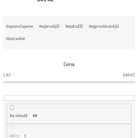
Ř
a
Doporučujeme
Nejlevnější
Nejdražší
Nejprodávanější
z
e
Abecedně
n
í
p
Cena
r
o
1
Kč
549
Kč
d
u
k
t
ů
Na skladě
69
Akce
0