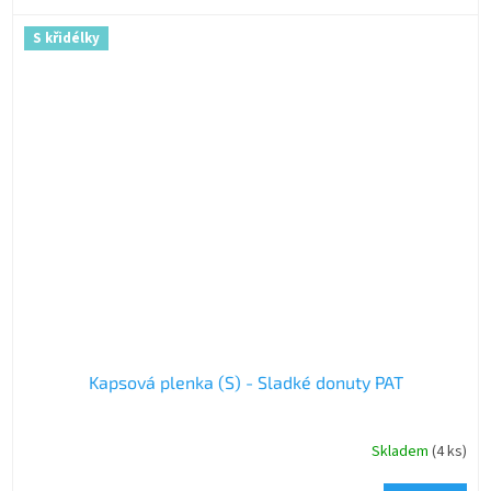
S křidélky
Kapsová plenka (S) - Sladké donuty PAT
Skladem
(4 ks)