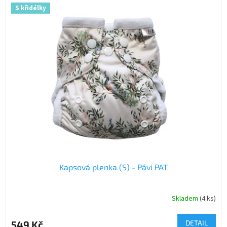
S křidélky
Kapsová plenka (S) - Pávi PAT
Skladem
(4 ks)
549 Kč
DETAIL