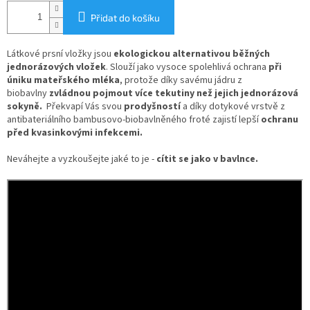
Přidat do košíku
Látkové prsní vložky jsou
ekologickou alternativou běžných
jednorázových vložek
. Slouží jako vysoce spolehlivá ochrana
při
úniku mateřského mléka
, protože díky savému jádru z
biobavlny
z
vládnou pojmout více tekutiny než jejich jednorázová
sokyně.
Překvapí Vás svou
prodyšností
a díky d
otykové vrstvě z
antibateriálního bambusovo-biobavlněného froté zajistí lepší
ochranu
před kvasinkovými infekcemi.
Neváhejte a vyzkoušejte jaké to je -
cítit se jako v bavlnce.