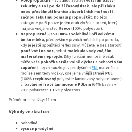
Polopropustné
- zvládnou zadržet
větší množství
tekutiny a to i po delší časový úsek, ale při tlaku
nebo přesáhnutí hranice absorbčních možností
začnou tekutinu pomalu propouštět
. Do této
kategorie patří pouze jeden druh vložek a to ten, který
má jako vnější vrstvu
fleece
(100% polyester).
Nepropustné
- jsou
100% spolehlivé
i při velkému
úniku mléka
, především v prvních měsících po porodu,
kdy je ještě spouštěcí reflex silný. Můžete je bez starostí
používat i na noc
, neboť
molekula vody vnějším
materiálem neprojde
. Díky funkční membráně však
může Vaše
pokožka stále volně dýchat
a
nehrozí Vám
zapaření
. Jejich kouzlo je v prodyšném
PUL
materiálu a
řadí se sem tedy vložky, kde je na vnější straně
PUL
(100%
recyklovaný
polyester laminovaný polyuretanem)
či
bavlněné froté laminované PULem
(64% bavlna +
20% polyuretan + 16% polyester).
Průměr prsní vložky: 11 cm
Výhody ve zkratce:
pohodlné
vysoce prodyšné