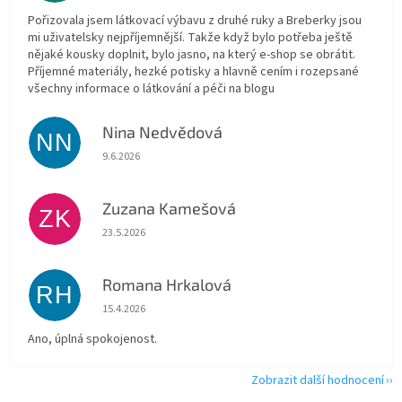
Pořizovala jsem látkovací výbavu z druhé ruky a Breberky jsou
mi uživatelsky nejpříjemnější. Takže když bylo potřeba ještě
nějaké kousky doplnit, bylo jasno, na který e-shop se obrátit.
Příjemné materiály, hezké potisky a hlavně cením i rozepsané
všechny informace o látkování a péči na blogu
Nina Nedvědová
NN
Hodnocení obchodu je 5 z 5 hvězdiček.
9.6.2026
Zuzana Kamešová
ZK
Hodnocení obchodu je 5 z 5 hvězdiček.
23.5.2026
Romana Hrkalová
RH
Hodnocení obchodu je 5 z 5 hvězdiček.
15.4.2026
Ano, úplná spokojenost.
Zobrazit další hodnocení