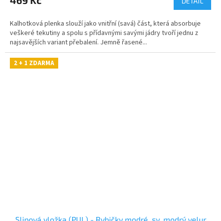
469 Kč
DETAIL
Kalhotková plenka slouží jako vnitřní (savá) část, která absorbuje
veškeré tekutiny a spolu s přídavnými savými jádry tvoří jednu z
najsavějších variant přebalení. Jemně řasené...
2 + 1 ZDARMA
Slipová vložka (PUL) - Rybičky modré, sv. modrý velur