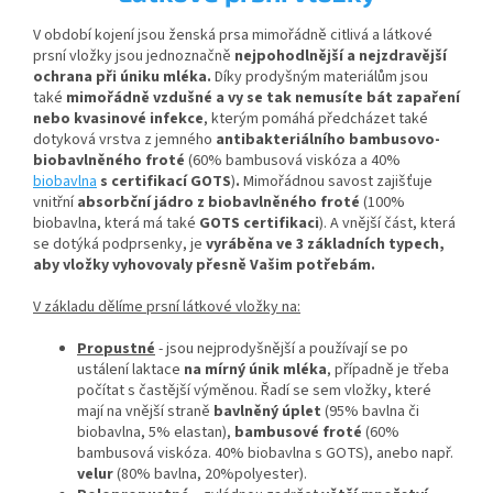
V období kojení jsou ženská prsa mimořádně citlivá a látkové
prsní vložky jsou jednoznačně
nejpohodlnější a nejzdravější
ochrana při úniku mléka.
Díky prodyšným materiálům jsou
také
mimořádně vzdušné a vy se tak nemusíte bát zapaření
nebo kvasinové infekce
, kterým pomáhá předcházet také
dotyková vrstva z jemného
antibakteriálního bambusovo-
biobavlněného froté
(60% bambusová viskóza a 40%
biobavlna
s certifikací
GOTS
)
.
Mimořádnou savost zajišťuje
vnitřní
absorbční jádro z biobavlněného froté
(100%
biobavlna, která má také
GOTS certifikaci
). A vnější
část, která
se dotýká podprsenky, je
vyráběna ve 3 základních typech,
aby vložky vyhovovaly přesně Vašim potřebám.
V základu dělíme prsní látkové vložky na:
Propustné
- jsou nejprodyšnější a používají se po
ustálení laktace
na mírný únik mléka
, případně je třeba
počítat s častější výměnou. Řadí se sem vložky, které
mají na vnější straně
bavlněný úplet
(95% bavlna či
biobavlna, 5% elastan),
bambusové froté
(60%
bambusová viskóza. 40% biobavlna s GOTS), anebo např.
velur
(80% bavlna, 20%polyester).