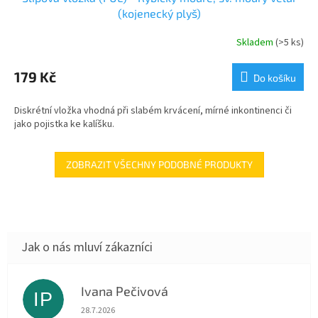
(kojenecký plyš)
Skladem
(>5 ks)
179 Kč
Do košíku
Diskrétní vložka vhodná při slabém krvácení, mírné inkontinenci či
jako pojistka ke kalíšku.
ZOBRAZIT VŠECHNY PODOBNÉ PRODUKTY
Ivana Pečivová
IP
Hodnocení obchodu je 5 z 5 hvězdiček.
28.7.2026