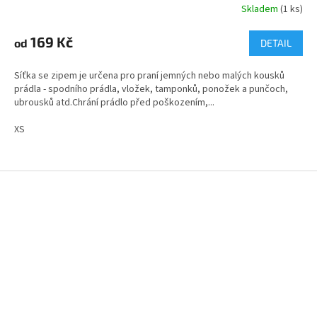
Skladem
(1 ks)
169 Kč
od
DETAIL
Síťka se zipem je určena pro praní jemných nebo malých kousků
prádla - spodního prádla, vložek, tamponků, ponožek a punčoch,
ubrousků atd.Chrání prádlo před poškozením,...
XS
Z
á
p
a
t
í