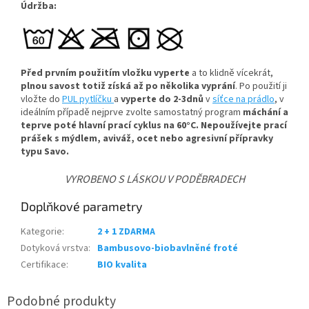
Údržba:
Před prvním použitím vložku vyperte
a to klidně vícekrát,
plnou savost totiž získá až po několika vyprání
. Po použití ji
vložte do
PUL pytlíčku
a
vyperte do 2-3dnů
v
síťce na prádlo
, v
ideálním případě nejprve zvolte samostatný program
máchání a
teprve poté hlavní prací cyklus na 60°C.
Nepoužívejte prací
prášek s mýdlem, aviváž, ocet nebo agresivní přípravky
typu Savo.
VYROBENO S LÁSKOU V PODĚBRADECH
Doplňkové parametry
Kategorie
:
2 + 1 ZDARMA
Dotyková vrstva
:
Bambusovo-biobavlněné froté
Certifikace
:
BIO kvalita