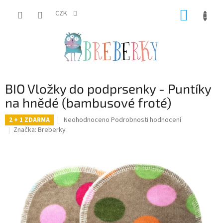
Přejít
NÁKUP
na
CZK
obsah
KOŠÍK
BIO Vložky do podprsenky - Puntíky
na hnědé (bambusové froté)
Průměrné
Neohodnoceno
Podrobnosti hodnocení
2 + 1 ZDARMA
hodnocení
Značka:
Breberky
produktu
je
0,0
z
5
hvězdiček.