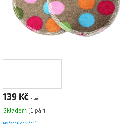
139 Kč
/ pár
Měrná
Skladem
(1 pár)
cena:
Možnosti doručení