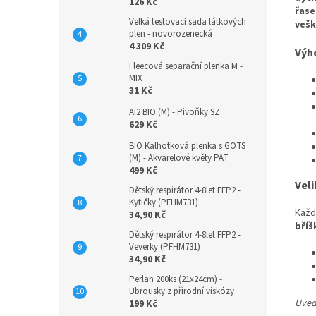
126 Kč
řase
Velká testovací sada látkových
vešk
plen - novorozenecká
4 309 Kč
Výh
Fleecová separační plenka M -
MIX
31 Kč
Ai2 BIO (M) - Pivoňky SZ
629 Kč
BIO Kalhotková plenka s GOTS
(M) - Akvarelové květy PAT
499 Kč
Veli
Dětský respirátor 4-8let FFP2 -
Kytičky (PFHM731)
Každ
34,90 Kč
bříš
Dětský respirátor 4-8let FFP2 -
Veverky (PFHM731)
34,90 Kč
Perlan 200ks (21x24cm) -
Ubrousky z přírodní viskózy
Uvede
199 Kč