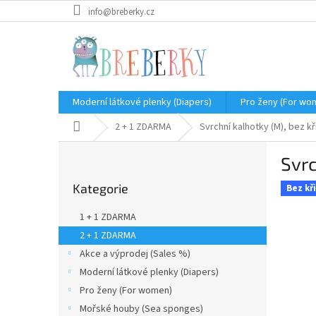
Přejít
info@breberky.cz
na
obsah
Moderní látkové plenky (Diapers)
Pro ženy (For wo
Domů
2 + 1 ZDARMA
Svrchní kalhotky (M), bez k
P
Svrc
o
Přeskočit
s
Kategorie
kategorie
Bez kř
t
r
1 + 1 ZDARMA
a
2 + 1 ZDARMA
n
Akce a výprodej (Sales %)
n
í
Moderní látkové plenky (Diapers)
p
Pro ženy (For women)
a
Mořské houby (Sea sponges)