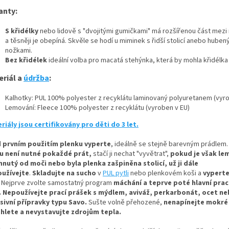
anty:
S křidélky
nebo lidově s "dvojitými gumičkami" má rozšířenou část mezi
a těsněji je obepíná. Skvěle se hodí u miminek s řidší stolicí anebo huben
nožkami.
Bez křidélek
ideální volba pro macatá stehýnka, která by mohla křidélka
eriál a
údržba
:
Kalhotky: PUL 100% polyester z recyklátu laminovaný polyuretanem (vyro
Lemování: Fleece 100% polyester z recyklátu (vyroben v EU)
riály jsou certifikovány pro děti do 3 let.
 prvním použitím plenku vyperte
, ideálně se stejně barevným prádlem.
u není nutné pokaždé prát,
stačí ji nechat "vyvětrat",
pokud je však le
hnutý od moči nebo byla plenka zašpiněna stolicí, už ji dále
užívejte
.
Skladujte na sucho
v
PUL pytli
nebo plenkovém koši a
vyperte
Nejprve zvolte samostatný program
máchání a teprve poté hlavní prací
.
Nepoužívejte prací prášek s mýdlem, aviváž, perkarbonát, ocet n
sivní přípravky typu Savo.
Sušte volně přehozené,
nenapínejte mokré
hlete a nevystavujte zdrojům tepla.