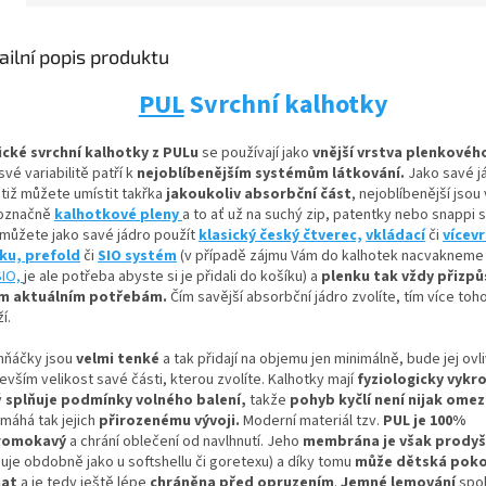
ailní popis produktu
PUL
Svrchní kalhotky
ické svrchní kalhotky z PULu
se používají jako
vnější vrstva plenkovéh
své variabilitě patří k
nejoblíbenějším systémům látkování.
Jako savé j
otiž můžete umístit
takřka
jakoukoliv absorbční
část
, nejoblíbenější jsou
označně
kalhotkové pleny
a to ať už na suchý zip, patentky nebo snappi 
 můžete jako savé jádro použít
klasický český čtverec,
vkládací
či
vícev
nku,
prefold
či
SIO systém
(v případě zájmu Vám do kalhotek nacvaknem
SIO,
je ale potřeba abyste si je přidali do košíku) a
plenku tak vždy přizpů
m aktuálním potřebám.
Čím savější absorbční jádro zvolíte, tím více toh
í.
hňáčky jsou
velmi tenké
a tak přidají na objemu jen minimálně, bude jej ovl
vším velikost savé části, kterou zvolíte. Kalhotky mají
fyziologicky vykro
ý
splňuje podmínky volného balení,
takže
pohyb kyčlí není nijak ome
máhá tak jejich
přirozenému vývoji
.
Moderní materiál tzv.
PUL je 100%
romokavý
a chrání oblečení od navlhnutí. Jeho
membrána je však prody
guje obdobně jako u softshellu či goretexu) a díky tomu
může dětská pok
hat
a je tedy ještě lépe
chráněna před opruzením
.
Jemné lemování
spol