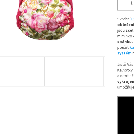
Svrchní
P
oblečení
jsou
zcel
miminko
spánku.
použít
ka
systém
n
Jistě Vás
Kalhotky 
a neotlač
vykrojen
umožňuje