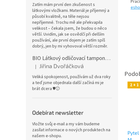
Prac
Zatím mám první den zkušenost s
esho
látkovými vložkami. Materiál je příjemný a
působí kvalitně, na těle nejsou
nepříjemné. Trochu mě ale překvapila
velikost – čekala jsem, že budou o něco
větší. Uvidím, jak se osvědčí při delším
používání, ale první dojem je zatím spíš
dobrý, jen by mi vyhovoval větší rozměr.
BIO Látkový odličovací tamponek: Barevné bambusovo-biobavlněné froté
Jiřina Dvořáčková
|
Hodnocení produktu je 5 z 5 hvězdiček.
Veliká spokojenost, používám už dva roky
a teď jsme objednala další začíná mi je
2 + 
brát dcera ♥️🙂
Odebírat newsletter
Vložte svůj e-mail a my vám budeme
zasílat informace o nových produktech na
Pytel
našem e-shopu.
M