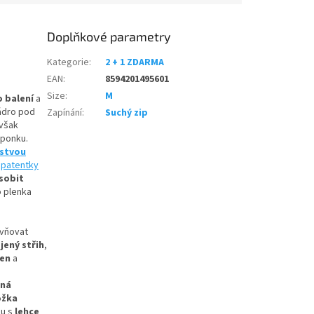
Doplňkové parametry
Kategorie
:
2 + 1 ZDARMA
EAN
:
8594201495601
Size
:
M
o balení
a
ádro pod
Zapínání
:
Suchý zip
 však
sponku.
rstvou
e
patentky
sobit
o plenka
ivňovat
jený střih
,
zen
a
šná
ožka
u s
lehce