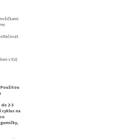
 nožičkami
ými
 otlačovat.
ben v EU)
Použitou
m
 do 2-3
 cyklus na
ebo
 gumičky,