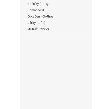
n
Nočníky (Potty)
e
Domácnost
l
Oblečení (Clothes)
Dárky (Gifts)
Metráž (fabric)