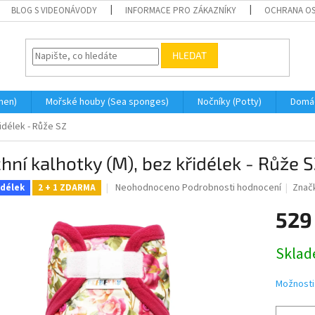
BLOG S VIDEONÁVODY
INFORMACE PRO ZÁKAZNÍKY
OCHRANA OS
HLEDAT
men)
Mořské houby (Sea sponges)
Nočníky (Potty)
Domá
řidélek - Růže SZ
hní kalhotky (M), bez křidélek - Růže 
Průměrné
Neohodnoceno
Podrobnosti hodnocení
Znač
idélek
2 + 1 ZDARMA
hodnocení
produktu
529
je
0,0
Měrná
Skla
z
cena:
5
hvězdiček.
Možnosti