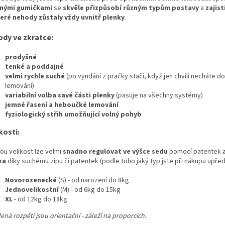
nými gumičkami
se
skvěle přizpůsobí různým typům postavy
a
zajist
eré nehody zůstaly vždy uvnitř plenky
.
ody ve zkratce:
prodyšné
tenké a poddajné
velmi rychle suché
(po vyndání z pračky stačí, když jen chvíli necháte 
lemování)
variabilní volba savé části plenky
(pasuje na všechny systémy)
jemné řasení a heboučké lemování
fyziologický střih umožňující volný pohyb
kosti
:
ou velikost lze velmi
snadno regulovat ve výšce sedu
pomocí patentek
a
ka
díky suchému zipu či patentek (podle toho jaký typ jste při nákupu upředn
Novorozenecké
(S) - od narození do 8kg
Jednovelikostní
(M) - od 6kg do 15kg
XL
- od 12kg do 18kg
ná rozpětí jsou orientační - záleží na proporcích.