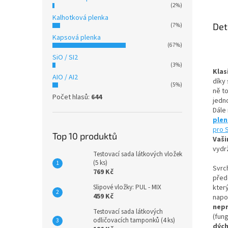
(2%)
Kalhotková plenka
Det
(7%)
Kapsová plenka
(67%)
SiO / SI2
(3%)
Klas
AIO / AI2
díky 
(5%)
ně t
Počet hlasů:
644
jedn
Dále
ple
pro 
Top 10 produktů
Vaši
vydrž
Testovací sada látkových vložek
(5 ks)
Svrc
769 Kč
přede
Slipové vložky: PUL - MIX
kter
459 Kč
napo
nep
Testovací sada látkových
(fun
odličovacích tamponků (4 ks)
dýc