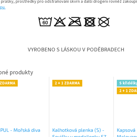
í prášky, prostředky pro odstraňování skvrn a další drogerii rovněž zakoup
pu.
VYROBENO S LÁSKOU V PODĚBRADECH
1 ZDARMA
2 + 1 ZDARMA
S křidélk
2 + 1 ZD
 PUL - Mořská diva
Kalhotková plenka (S) -
Kapsová 
Sovičky v medailonku SZ,
Malovan