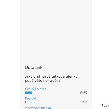
Dotazník
Jaký druh savé látkové plenky
používáte nejraději?
Český čtverec
(14%)
Prefold
(2%)
Popi
Vícevrstvá plenka