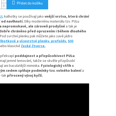
Přidat do košíku
UL
kalhotky se používají jako
vnější vrstva, která chrání
 od navlhnutí.
Díky
modernímu materiálu tzv. PULu
a nepromokavé, ale zároveň prodyšné
a tak je
dobře chráněno před opruzením i během dlouhého
Pod svrchní plenku pak můžete jako savé jádro
lhotkové a
vícevrstvé plenky,
prefoldy
,
SIO
ebo klasické
české čtverce.
 překvapí
poddajnost a přizpůsobivost PULu
.
mají jemné lemování, takže se skvěle přizpůsobí
ují ani baculatější miminka.
Fyziologický střih s
ým sedem splňuje podmínky tzv. volného balení
a
 tak
přirozený vývoj kyčlí.