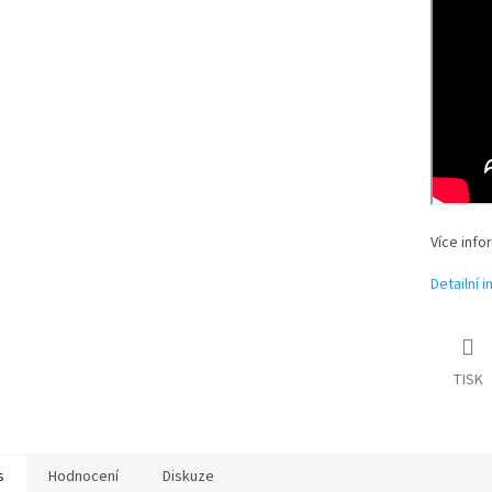
Více info
Detailní 
TISK
s
Hodnocení
Diskuze