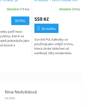
Skladem
(>5 ks)
Skladem
(3 ks)
559 Kč
DETAIL
Do košíku
enky patří mezi
systémy, které se
Svrchní PUL kalhotky se
stejně jednoduše jako
používají jako vnější vrstva,
norázové a
která chrání oblečení od
velmi oblíbené u
navlhnutí. Díky modernímu
dacích...
materiálu tzv. PULu jsou zcela
nepromokavé, ale zároveň...
Nina Nedvědová
Hodnocení obchodu je 5 z 5 hvězdiček.
9.6.2026