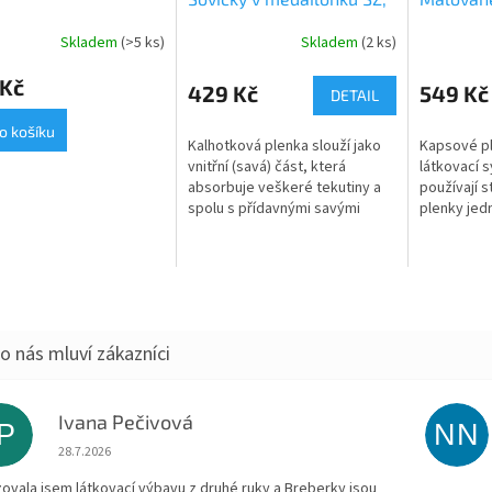
fialkový velur
Skladem
(>5 ks)
Skladem
(2 ks)
 Kč
429 Kč
549 Kč
DETAIL
o košíku
Kalhotková plenka slouží jako
Kapsové pl
vnitřní (savá) část, která
látkovací 
absorbuje veškeré tekutiny a
používají 
spolu s přídavnými savými
plenky jed
jádry tvoří jednu z najsavějších
proto jsou 
variant přebalení. Jemně
tatínků, hlí
řasené...
Ivana Pečivová
IP
NN
Hodnocení obchodu je 5 z 5 hvězdiček.
28.7.2026
zovala jsem látkovací výbavu z druhé ruky a Breberky jsou