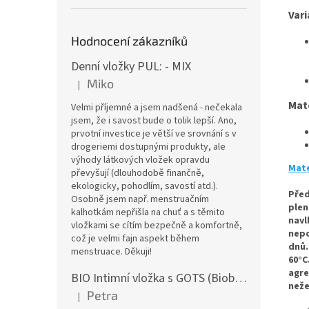
Vari
Hodnocení zákazníků
Denní vložky PUL: - MIX
Miko
|
Hodnocení produktu je 5 z 5 hvězdiček.
Mat
Velmi příjemné a jsem nadšená - nečekala
jsem, že i savost bude o tolik lepší. Ano,
prvotní investice je větší ve srovnání s v
drogeriemi dostupnými produkty, ale
výhody látkových vložek opravdu
Mate
převyšují (dlouhodobě finančně,
ekologicky, pohodlím, savostí atd.).
Před
Osobně jsem např. menstruačním
plen
kalhotkám nepřišla na chuť a s těmito
navl
vložkami se cítím bezpečně a komfortně,
nepo
což je velmi fajn aspekt během
dnů.
menstruace. Děkuji!
60°C
agre
BIO Intimní vložka s GOTS (Biobavlněný úplet) - Malované pivoňky v hořčicové
n
eže
Petra
|
Hodnocení produktu je 5 z 5 hvězdiček.