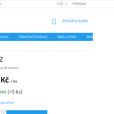
OBNÍCH ÚDAJŮ
JAK NA REKLAMACI A VRÁCENÍ ZBOŽÍ
CZK
Přihlášení
PROHLÁŠENÍ 
NÁKUPNÍ
Prázdný košík
KOŠÍK
cnost
Oblečení (Clothes)
Dárky (Gifts)
Metráž (fabric)
SZ
ka:
Breberky
 Kč
/ ks
dem
(>5 ks)
 doručení