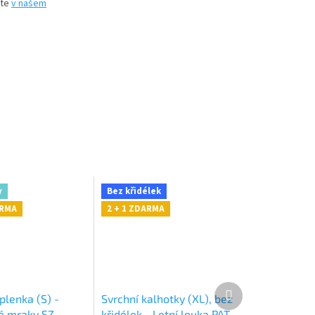
íte
v našem
y
Bez křidélek
ARMA
2 + 1 ZDARMA
Další
plenka (S) -
Svrchní kalhotky (XL), bez
produkt
é mraky SZ
křidélek - Letní louka PAT