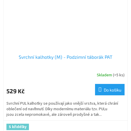
Svrchní kalhotky (M) - Podzimní táborák PAT
Skladem
(>5 ks)
529 Kč
Do košíku
Svrchní PUL kalhotky se používají jako vnější vrstva, která chrání
oblečení od navlhnutí. Díky modernímu materiálu tzv. PULu
jsou zcela nepromokavé, ale zároveň prodyšné a tak...
S křidélky