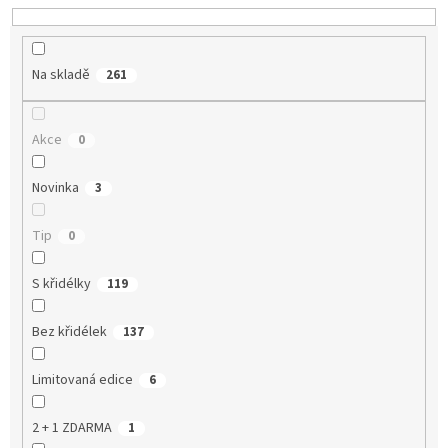
k
t
ů
Na skladě
261
Akce
0
Novinka
3
Tip
0
S křidélky
119
Bez křidélek
137
Limitovaná edice
6
2 + 1 ZDARMA
1