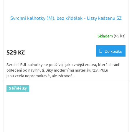
Svrchní kalhotky (M), bez křidélek - Listy kaštanu SZ
Skladem
(>5 ks)
529 Kč
Do košíku
Svrchní PUL kalhotky se používají jako vnější vrstva, která chrání
oblečení od navlhnutí. Díky modernímu materiálu tzv. PULu
jsou zcela nepromokavé, ale zároveň...
S křidélky