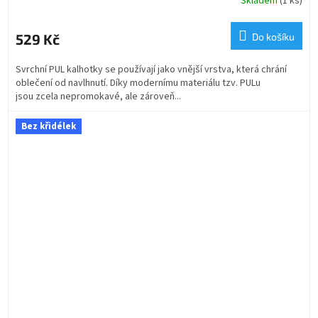
Skladem
(1 ks)
529 Kč
Do košíku
Svrchní PUL kalhotky se používají jako vnější vrstva, která chrání
oblečení od navlhnutí. Díky modernímu materiálu tzv. PULu
jsou zcela nepromokavé, ale zároveň...
Bez křidélek