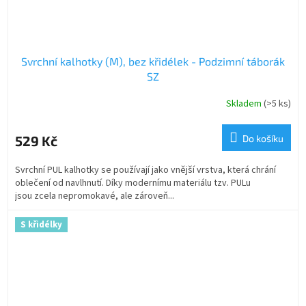
Svrchní kalhotky (M), bez křidélek - Podzimní táborák
SZ
Skladem
(>5 ks)
529 Kč
Do košíku
Svrchní PUL kalhotky se používají jako vnější vrstva, která chrání
oblečení od navlhnutí. Díky modernímu materiálu tzv. PULu
jsou zcela nepromokavé, ale zároveň...
S křidélky