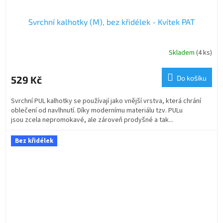
Svrchní kalhotky (M), bez křidélek - Kvítek PAT
Skladem
(4 ks)
529 Kč
Do košíku
Svrchní PUL kalhotky se používají jako vnější vrstva, která chrání
oblečení od navlhnutí. Díky modernímu materiálu tzv. PULu
jsou zcela nepromokavé, ale zároveň prodyšné a tak...
Bez křidélek