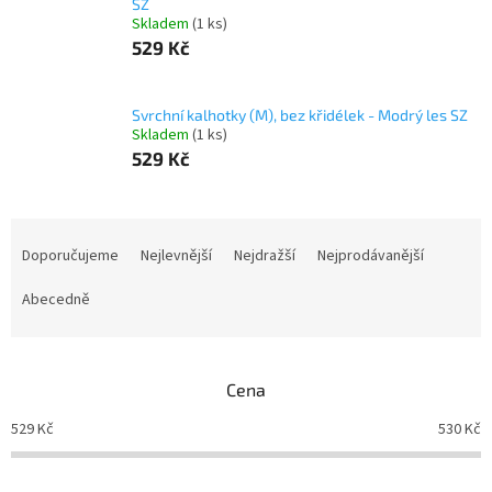
SZ
Skladem
(1 ks)
529 Kč
Svrchní kalhotky (M), bez křidélek - Modrý les SZ
Skladem
(1 ks)
529 Kč
Ř
a
Doporučujeme
Nejlevnější
Nejdražší
Nejprodávanější
z
e
Abecedně
n
í
p
Cena
r
o
529
Kč
530
Kč
d
u