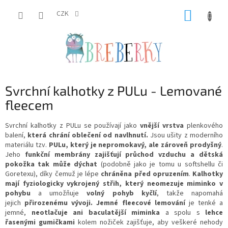
Přejít
NÁKUP
na
CZK
obsah
KOŠÍK
Svrchní kalhotky z PULu - Lemované
fleecem
Svrchní kalhotky z PULu se používají jako
vnější vrstva
plenkového
balení,
která chrání oblečení od navlhnutí.
Jsou ušity z moderního
materiálu tzv.
PULu, který je nepromokavý, ale zároveň prodyšný
.
Jeho
funkční membrány zajišťují průchod vzduchu a
dětská
pokožka tak může dýchat
(podobně jako je tomu u softshellu či
Goretexu), díky čemuž
je lépe
chráněna před opruzením
.
Kalhotky
mají fyziologicky vykrojený střih, který neomezuje miminko v
pohybu
a umožňuje
volný pohyb kyčlí
, takže napomahá
jejich
přirozenému vývoji
.
Jemné fleecové lemování
je tenké a
jemné,
neotlačuje ani baculatější miminka
a spolu s
lehce
řasenými gumičkami
kolem nožiček zajišťuje, aby veškeré nehody