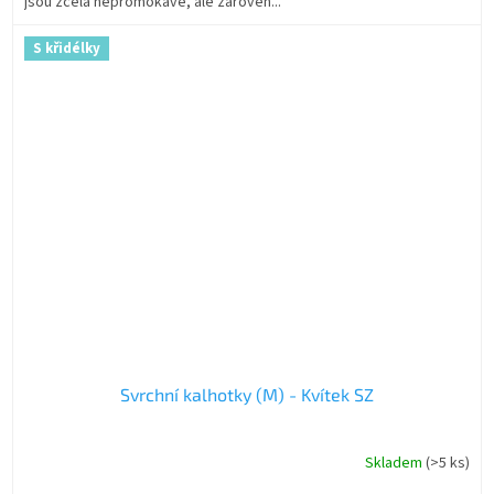
jsou zcela nepromokavé, ale zároveň...
S křidélky
Svrchní kalhotky (M) - Kvítek SZ
Skladem
(>5 ks)