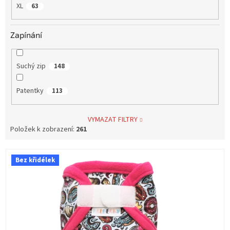
XL
63
Zapínání
Suchý zip
148
Patentky
113
VYMAZAT FILTRY
Položek k zobrazení:
261
V
Bez křidélek
ý
p
i
s
p
r