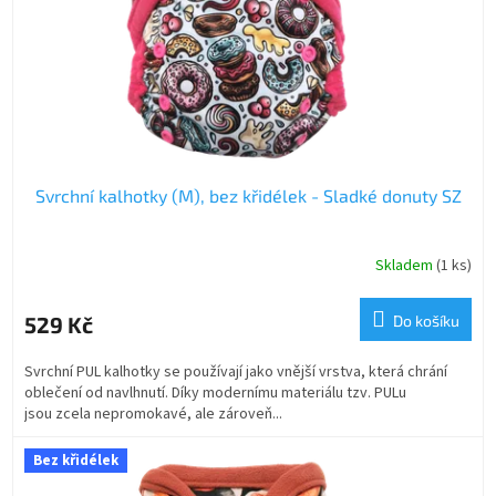
o
d
u
k
t
ů
Svrchní kalhotky (M), bez křidélek - Sladké donuty SZ
Skladem
(1 ks)
529 Kč
Do košíku
Svrchní PUL kalhotky se používají jako vnější vrstva, která chrání
oblečení od navlhnutí. Díky modernímu materiálu tzv. PULu
jsou zcela nepromokavé, ale zároveň...
Bez křidélek