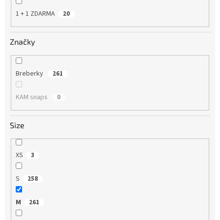
1 + 1 ZDARMA
20
Značky
Breberky
261
KAM snaps
0
Size
XS
3
S
258
M
261