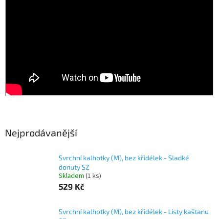
Nejprodávanější
Svrchní kalhotky (M), bez křidélek - Sladké
donuty SZ
Skladem
(1 ks)
529 Kč
Svrchní kalhotky (M), bez křidélek - Listy kaštanu