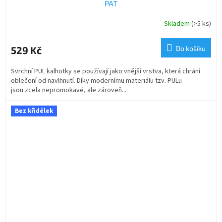
PAT
Skladem
(>5 ks)
529 Kč
Do košíku
Svrchní PUL kalhotky se používají jako vnější vrstva, která chrání
oblečení od navlhnutí. Díky modernímu materiálu tzv. PULu
jsou zcela nepromokavé, ale zároveň...
Bez křidélek