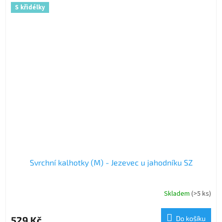
S křidélky
Svrchní kalhotky (M) - Jezevec u jahodníku SZ
Skladem
(>5 ks)
529 Kč
Do košíku