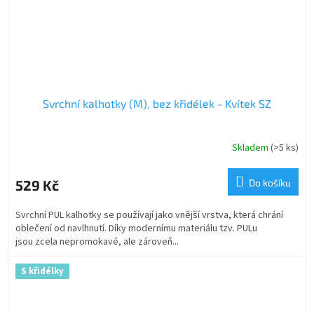
Svrchní kalhotky (M), bez křidélek - Kvítek SZ
Skladem
(>5 ks)
529 Kč
Do košíku
Svrchní PUL kalhotky se používají jako vnější vrstva, která chrání
oblečení od navlhnutí. Díky modernímu materiálu tzv. PULu
jsou zcela nepromokavé, ale zároveň...
S křidélky