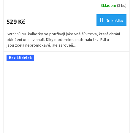
Skladem
(3 ks)
529 Kč
Do košíku
Svrchní PUL kalhotky se používají jako vnější vrstva, která chrání
oblečení od navlhnutí. Díky modernímu materiálu tzv. PULu
jsou zcela nepromokavé, ale zároveň...
Bez křidélek