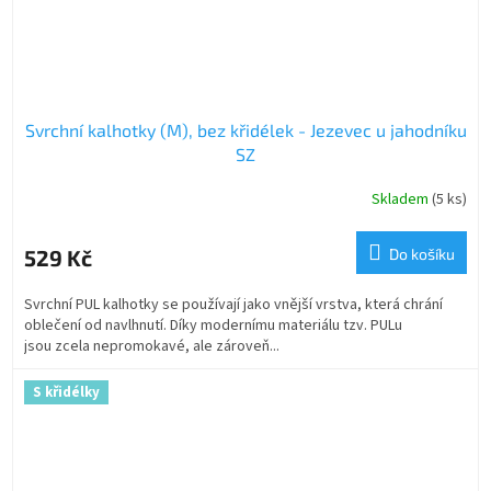
Svrchní kalhotky (M), bez křidélek - Jezevec u jahodníku
SZ
Skladem
(5 ks)
529 Kč
Do košíku
Svrchní PUL kalhotky se používají jako vnější vrstva, která chrání
oblečení od navlhnutí. Díky modernímu materiálu tzv. PULu
jsou zcela nepromokavé, ale zároveň...
S křidélky