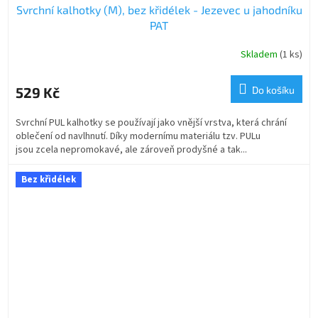
Svrchní kalhotky (M), bez křidélek - Jezevec u jahodníku
PAT
Skladem
(1 ks)
529 Kč
Do košíku
Svrchní PUL kalhotky se používají jako vnější vrstva, která chrání
oblečení od navlhnutí. Díky modernímu materiálu tzv. PULu
jsou zcela nepromokavé, ale zároveň prodyšné a tak...
Bez křidélek