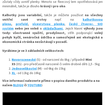
zůstaly vždy uvnitř plenky.
Mimoto se fleecový lem opotřebovává jen
minimálně, takže je dlouho
krásný i pro oko
.
Kalhotky jsou variabilní,
takže je můžete používat
na všechny
vnitřní savé vrstvy
např. na:
kalhotkovou
plenu
,
prefold
,
vícevrstvou plenku
,
český čtverec,
SIO
systém
nebo jen volně
s
vkládačkami.
Jejich hlavní
výhody jsou
tedy: všestranné využití, prodyšnost,
střih podporující
volný
pohyb kyčlí, nenáročná údržba a samozřejmě ani ekologická a
ekonomická stránka nezůstávají v pozadí.
Vyrábime je ve 3 základních velikostech:
Novorozenecké
(S)
- od narození do 8kg / případně
Mini
XS
(XS) - pro předčasně narozené či velmi drobné děti 2,5 - 5kg
Jednovelikostní
(M)
- od 6kg do 15kg
XL
- od 12kg do 18kg
Více informací naleznete přímo v popisu daného produktu a na
našem
BLOGU
či
YOUTUBE
: