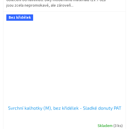
oblečení od navlhnutí. Díky modernímu materiálu tzv. PULu
jsou zcela nepromokavé, ale zároveň...
Bez křidélek
Svrchní kalhotky (M), bez křidélek - Sladké donuty PAT
Skladem
(3 ks)