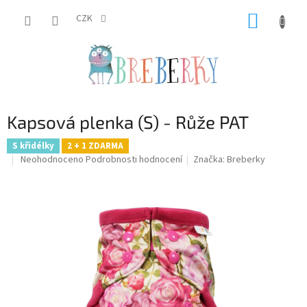
Přejít
NÁKUP
na
CZK
obsah
KOŠÍK
Kapsová plenka (S) - Růže PAT
S křidélky
2 + 1 ZDARMA
Průměrné
Neohodnoceno
Podrobnosti hodnocení
Značka:
Breberky
hodnocení
produktu
je
0,0
z
5
hvězdiček.