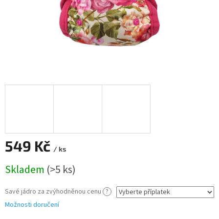
549 Kč
/ ks
Měrná
Skladem
(>5 ks)
cena:
Savé jádro za zvýhodněnou cenu
?
Možnosti doručení