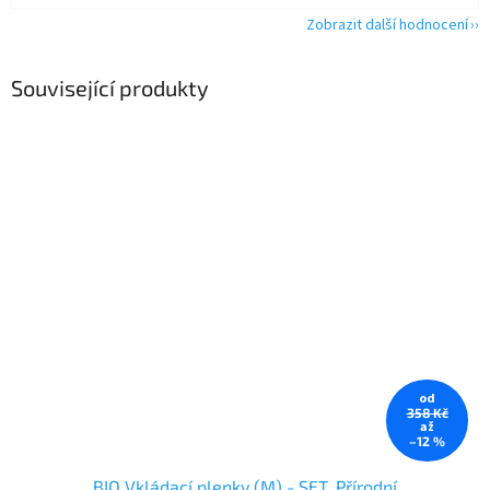
Zobrazit další hodnocení
Související produkty
od
358 Kč
až
–12 %
BIO Vkládací plenky (M) - SET, Přírodní