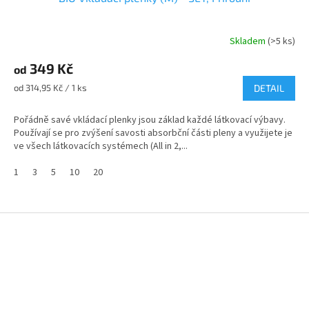
Skladem
(>5 ks)
Průměrné
hodnocení
349 Kč
produktu
od
je
Měrná
od 314,95 Kč / 1 ks
DETAIL
5,0
cena:
z
Pořádně savé vkládací plenky jsou základ každé látkovací výbavy.
5
Používají se pro zvýšení savosti absorbční části pleny a využijete je
hvězdiček.
ve všech látkovacích systémech (All in 2,...
1
3
5
10
20
Z
á
p
a
t
í