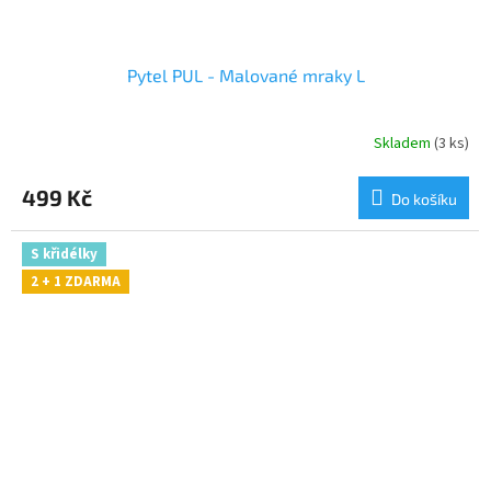
Pytel PUL - Malované mraky L
Skladem
(3 ks)
499 Kč
Do košíku
S křidélky
2 + 1 ZDARMA