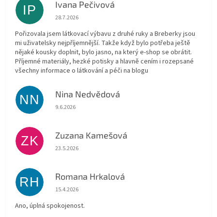
Ivana Pečivová
IP
Hodnocení obchodu je 5 z 5 hvězdiček.
28.7.2026
Pořizovala jsem látkovací výbavu z druhé ruky a Breberky jsou
mi uživatelsky nejpříjemnější. Takže když bylo potřeba ještě
nějaké kousky doplnit, bylo jasno, na který e-shop se obrátit.
Příjemné materiály, hezké potisky a hlavně cením i rozepsané
všechny informace o látkování a péči na blogu
Nina Nedvědová
NN
Hodnocení obchodu je 5 z 5 hvězdiček.
9.6.2026
Zuzana Kamešová
ZK
Hodnocení obchodu je 5 z 5 hvězdiček.
23.5.2026
Romana Hrkalová
RH
Hodnocení obchodu je 5 z 5 hvězdiček.
15.4.2026
Ano, úplná spokojenost.