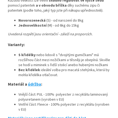
Každou velikost lze velmi
snadno regulovat ve výšce sedu
pomocí patentek
a v obvodu bříška
díky suchému zipu či
patentek (podle toho, jaký typ jste při nákupu upřednostnili).
Novorozenecká
(S) - od narození do 8kg
Jednovelikostní
(M) - od 6kg do 15kg
Uvedená rozpětí jsou orientační - záleží na proporcích.
Varianty:
S křidélky
nebo lidově s "dvojitými gumičkami" má
rozšířnou část mezi nožičkami a těsněji je obepíná. Skvěle
se hodí u miminek s řidší stolicí anebo hubenými nožkami
Bez křidélek
ideální volba pro macatá stehýnka, která by
mohla křidélka otlačovat.
Materiál a
údržba
:
Vnější část: PUL - 100% polyester z recyklátu laminovaný
polyuretanem (vyroben v EU)
Vnitřní část: Fleece - 100% polyester z recyklátu (vyroben
v EU)