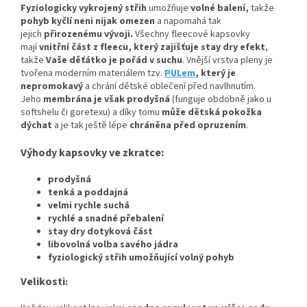
Fyziologicky vykrojený střih
umožňuje
volné balení,
takže
pohyb kyčlí neni nijak omezen
a napomahá tak
jejich
přirozenému vývoji
.
Všechny fleecové kapsovky
mají
vnitřní část z fleecu, který zajišťuje stay dry efekt
,
takže
Vaše děťátko je pořád v suchu
. Vnější vrstva pleny je
tvořena moderním materiálem tzv.
PULem
, který je
nepromokavý
a chrání dětské oblečení před navlhnutím.
Jeho
membrána je však prodyšná
(funguje obdobně jako u
softshelu či goretexu) a díky tomu
může dětská pokožka
dýchat
a je tak ještě lépe
chráněna před opruzením
.
Výhody kapsovky ve zkratce:
prodyšná
tenká a poddajná
velmi rychle suchá
rychlé a snadné přebalení
stay dry dotyková část
libovolná volba savého jádra
fyziologický střih umožňující volný pohyb
Velikosti
: