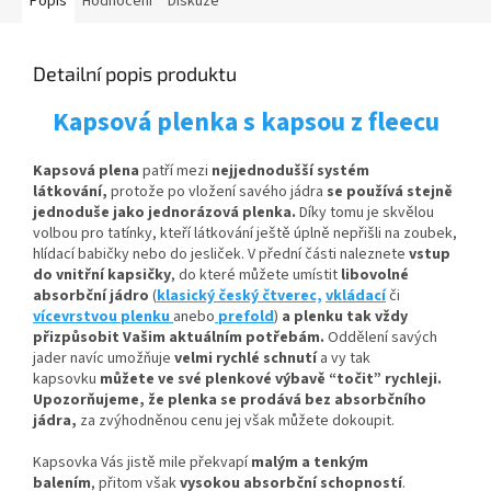
Popis
Hodnocení
Diskuze
Detailní popis produktu
Kapsová plenka s kapsou z fleecu
Kapsová plena
patří mezi
nejjednodušší systém
látkování,
protože po vložení savého jádra
se používá stejně
jednoduše jako jednorázová plenka.
Díky tomu je skvělou
volbou pro tatínky, kteří látkování ještě úplně nepřišli na zoubek,
hlídací babičky nebo do jesliček. V přední části naleznete
vstup
do vnitřní kapsičky
,
do které můžete umístit
libovolné
absorbční
jádro
(
klasický český čtverec,
vkládací
či
vícevrstvou plenku
anebo
prefold
)
a plenku tak vždy
přizpůsobit Vašim aktuálním potřebám.
Oddělení savých
jader navíc umožňuje
velmi rychlé schnutí
a vy tak
kapsovku
můžete ve své plenkové výbavě “točit” rychleji.
Upozorňujeme, že plenka se prodává bez absorbčního
jádra,
za zvýhodněnou cenu jej však můžete dokoupit.
Kapsovka Vás jistě mile překvapí
malým a tenkým
balením
, přitom však
vysokou absorbční schopností
.