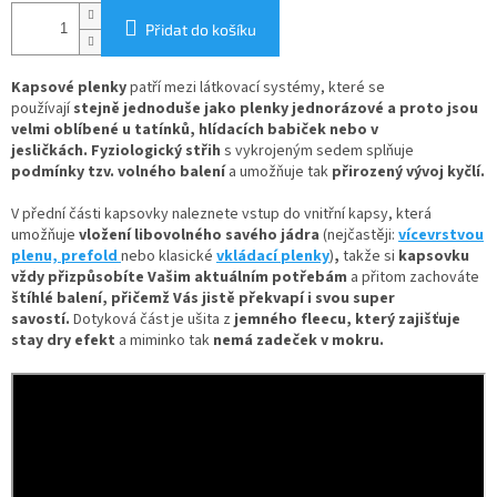
Přidat do košíku
Kapsové plenky
patří mezi látkovací systémy, které se
používají
stejně jednoduše jako plenky jednorázové
a proto jsou
velmi oblíbené u tatínků, hlídacích babiček nebo v
jesličkách. Fyziologický střih
s vykrojeným sedem splňuje
podmínky tzv. volného balení
a umožňuje tak
přirozený vývoj kyčlí.
V
přední části kapsovky naleznete
vstup do vnitřní kapsy, která
umožňuje
vložení
libovolného savého jádra
(nejčastěji:
vícevrstvou
plenu,
prefold
nebo klasické
vkládací plenky
)
,
takže si
kapsovku
vždy přizpůsobíte Vašim aktuálním potřebám
a přitom zachováte
štíhlé balení, přičemž Vás jistě překvapí i svou super
savostí.
Dotyková část je ušita z
jemného fleecu
, který zajišťuje
stay dry efekt
a miminko tak
nemá zadeček v mokru.