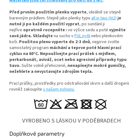
Materiály jsou certifikovány pro děti do 3 let.
Před prvním použitím plenku vyperte
, ideálně se stejně
barevným prádlem
. Stejně jako plenky typu
aIl in two (AI2)
je
nutné ji po každém použití vyprat
, po sundání ji
nejříve
opratrně rozepněte
i ve výšce sedu a poté
vyjměte
savá jádra.
Skladujte
na sucho v
PUL pytli
nebo plenkovém
koši.
Použitou plenu vyperte do 2-3 dnů
, nejprve zvolte
samostatný program
máchání a teprve poté hlavní prací
cyklus na 60°C.
Nepoužívejte prací prášek s mýdlem,
perkarbonát, aviváž, ocet nebo agresivní přípravky typu
Savo.
Sušte volně přehozené,
nenapínejte mokré gumičky,
n
ežehlete a nevystavujte zdrojům tepla.
Prací prášky, prostředky pro odstraňování skvrn a další drogerii
rovněž zakoupíte
v našem eshopu.
VYROBENO S LÁSKOU V PODĚBRADECH
Doplňkové parametry