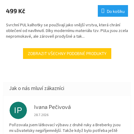
499 Kč
Do košíku
Svrchní PUL kalhotky se používají jako vnější vrstva, která chrání
oblečení od navlhnutí. Díky modernímu materiálu tzv. PULu jsou zcela
nepromokavé, ale zároveň prodyšné a tak...
ZOBRAZIT VŠECHNY PODOBNÉ PRODUKTY
Ivana Pečivová
IP
Hodnocení obchodu je 5 z 5 hvězdiček.
28.7.2026
Pořizovala jsem látkovací výbavu z druhé ruky a Breberky jsou
mi uživatelsky nejpříjemnější. Takže když bylo potřeba ještě