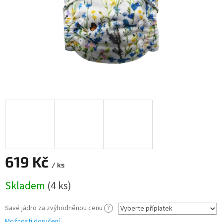
619 Kč
/ ks
Měrná
Skladem
(4 ks)
cena:
Savé jádro za zvýhodněnou cenu
?
Možnosti doručení