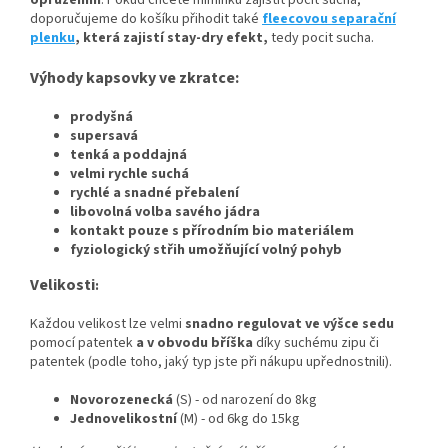
opruzením
. Pokud chcete miminku zajistit pocit sucha,
doporučujeme do košíku přihodit také
fleecovou separační
plenku
, která zajistí stay-dry efekt,
tedy pocit sucha.
Výhody kapsovky ve zkratce:
prodyšná
supersavá
tenká a poddajná
velmi rychle suchá
rychlé a snadné přebalení
libovolná volba savého jádra
kontakt pouze s přírodním bio materiálem
fyziologický střih umožňující volný pohyb
Velikosti
:
Každou velikost lze velmi
snadno regulovat ve výšce sedu
pomocí patentek
a v obvodu bříška
díky suchému zipu či
patentek (podle toho, jaký typ jste při nákupu upřednostnili).
Novorozenecká
(S) - od narození do 8kg
Jednovelikostní
(M) - od 6kg do 15kg