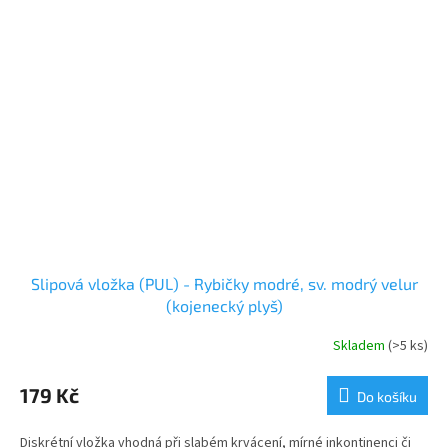
Slipová vložka (PUL) - Rybičky modré, sv. modrý velur
(kojenecký plyš)
Skladem
(>5 ks)
179 Kč
Do košíku
Diskrétní vložka vhodná při slabém krvácení, mírné inkontinenci či