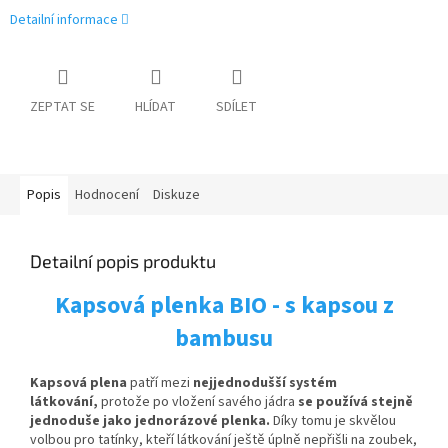
Detailní informace
ZEPTAT SE
HLÍDAT
SDÍLET
Popis
Hodnocení
Diskuze
Detailní popis produktu
Kapsová plenka BIO - s kapsou z
bambusu
Kapsová plena
patří mezi
nejjednodušší systém
látkování,
protože po vložení savého jádra
se používá stejně
jednoduše jako jednorázové plenka.
Díky tomu je skvělou
volbou pro tatínky, kteří látkování ještě úplně nepřišli na zoubek,