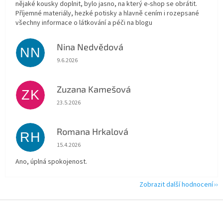
nějaké kousky doplnit, bylo jasno, na který e-shop se obrátit.
Příjemné materiály, hezké potisky a hlavně cením i rozepsané
všechny informace o látkování a péči na blogu
Nina Nedvědová
NN
Hodnocení obchodu je 5 z 5 hvězdiček.
9.6.2026
Zuzana Kamešová
ZK
Hodnocení obchodu je 5 z 5 hvězdiček.
23.5.2026
Romana Hrkalová
RH
Hodnocení obchodu je 5 z 5 hvězdiček.
15.4.2026
Ano, úplná spokojenost.
Zobrazit další hodnocení
Z
á