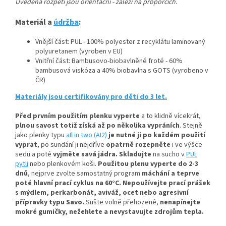
Uvedená rozpětí jsou orientační - záleží na proporcích.
Materiál a
údržba
:
Vnější část: PUL - 100% polyester z recyklátu laminovaný
polyuretanem (vyroben v EU)
Vnitřní část: Bambusovo-biobavlněné froté - 60%
bambusová viskóza a 40% biobavlna s GOTS (vyrobeno v
ČR)
Materiály jsou certifikovány pro děti do 3 let.
Před prvním použitím plenku vyperte
a to klidně vícekrát,
plnou savost totiž získá až po několika vypráních
.
Stejně
jako plenky typu
aIl in two (AI2)
je nutné ji po každém použití
vyprat
, po sundání ji nejdříve
opatrně rozepněte
i ve výšce
sedu a poté
vyjměte savá jádra.
Skladujte
na sucho v
PUL
pytli
nebo plenkovém koši.
Použitou plenu vyperte do 2-3
dnů
, nejprve zvolte samostatný program
máchání a teprve
poté hlavní prací cyklus na 60°C.
Nepoužívejte prací prášek
s mýdlem, perkarbonát, aviváž, ocet nebo agresivní
přípravky typu Savo.
Sušte volně přehozené,
nenapínejte
mokré gumičky, n
ežehlete a nevystavujte zdrojům tepla.