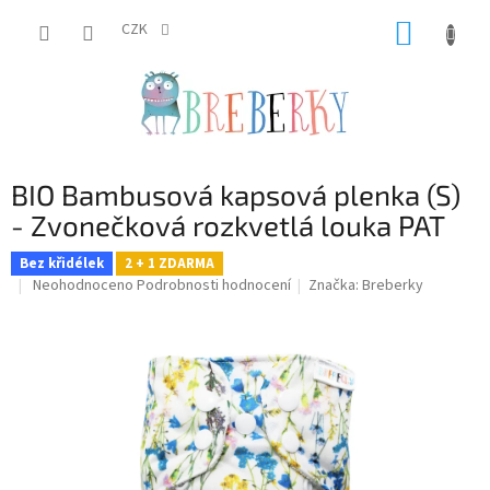
Přejít
NÁKUP
na
CZK
obsah
KOŠÍK
BIO Bambusová kapsová plenka (S)
- Zvonečková rozkvetlá louka PAT
Bez křidélek
2 + 1 ZDARMA
Průměrné
Neohodnoceno
Podrobnosti hodnocení
Značka:
Breberky
hodnocení
produktu
je
0,0
z
5
hvězdiček.