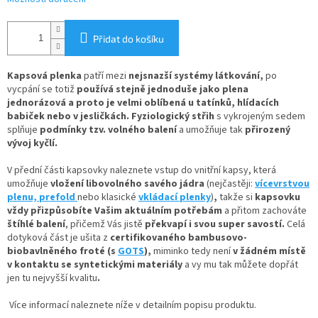
Přidat do košíku
Kapsová plenka
patří mezi
nejsnazší systémy látkování
,
po
vycpání se totiž
používá stejně jednoduše jako plena
jednorázová
a proto je velmi oblíbená u tatínků, hlídacích
babiček nebo v jesličkách. Fyziologický střih
s vykrojeným sedem
splňuje
podmínky tzv. volného balení
a umožňuje tak
přirozený
vývoj kyčlí.
V
přední části kapsovky naleznete
vstup do vnitřní kapsy, která
umožňuje
vložení
libovolného savého jádra
(nejčastěji:
vícevrstvou
plenu,
prefold
nebo klasické
vkládací plenky
)
,
takže si
kapsovku
vždy přizpůsobíte Vašim aktuálním potřebám
a přitom zachováte
štíhlé balení
, přičemž Vás jistě
překvapí i svou super savostí.
Celá
dotyková část je ušita z
certifikovaného bambusovo-
biobavlněného froté
(s
GOTS
),
miminko tedy není
v žádném místě
v kontaktu se syntetickými materiály
a vy mu tak můžete dopřát
jen tu nejvyšší kvalitu
.
Více informací naleznete níže v detailním popisu produktu.