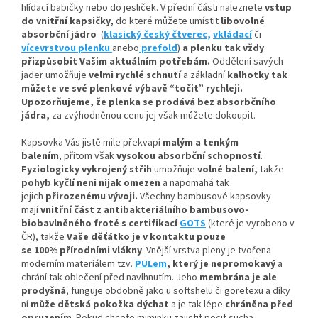
hlídací babičky nebo do jesliček. V přední části naleznete
vstup
do vnitřní kapsičky
,
do které můžete umístit
libovolné
absorbční
jádro
(
klasický český čtverec,
vkládací
či
vícevrstvou plenku
anebo
prefold
)
a plenku tak vždy
přizpůsobit Vašim aktuálním potřebám.
Oddělení savých
jader umožňuje
velmi rychlé schnutí
a základní
kalhotky tak
můžete ve své plenkové výbavě “točit” rychleji.
Upozorňujeme, že plenka se prodává bez absorbčního
jádra,
za zvýhodněnou cenu jej však můžete dokoupit.
Kapsovka Vás jistě mile překvapí
malým a tenkým
balením
, přitom však
vysokou absorbční schopností
.
Fyziologicky vykrojený střih
umožňuje
volné balení,
takže
pohyb kyčlí neni nijak omezen
a napomahá tak
jejich
přirozenému vývoji
.
Všechny bambusové kapsovky
mají
vnitřní část z antibakteriálního bambusovo-
biobavlněného froté s certifikací
GOTS
(které je vyrobeno v
ČR), takže
Vaše děťátko je v kontaktu pouze
se 100% přírodními vlákny
. Vnější vrstva pleny je tvořena
moderním materiálem tzv.
PULem
, který je nepromokavý
a
chrání tak oblečení před navlhnutím. Jeho
membrána je ale
prodyšná
, funguje obdobně jako u softshelu či goretexu a díky
ní
může dětská pokožka dýchat
a je tak lépe
chráněna před