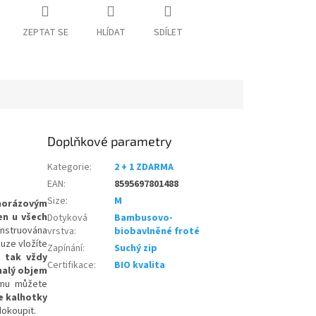
ZEPTAT SE
HLÍDAT
SDÍLET
Doplňkové parametry
Kategorie
:
2 + 1 ZDARMA
EAN
:
8595697801488
Size
:
M
norázovým
en u všech
Dotyková
Bambusovo-
konstruována
vrstva
:
biobavlněné froté
uze vložíte
Zapínání
:
Suchý zip
 tak vždy
Certifikace
:
BIO kvalita
malý objem
omu můžete
e kalhotky
okoupit.