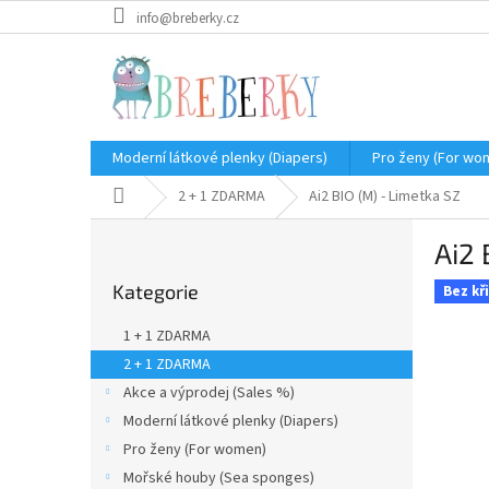
Přejít
info@breberky.cz
na
obsah
Moderní látkové plenky (Diapers)
Pro ženy (For wo
Domů
2 + 1 ZDARMA
Ai2 BIO (M) - Limetka SZ
P
Ai2 
o
Přeskočit
s
Kategorie
kategorie
Bez kř
t
r
1 + 1 ZDARMA
a
2 + 1 ZDARMA
n
Akce a výprodej (Sales %)
n
í
Moderní látkové plenky (Diapers)
p
Pro ženy (For women)
a
Mořské houby (Sea sponges)