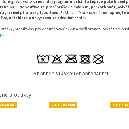
dnů
, nejprve zvolte samostatný program
máchání a teprve poté hlavní p
us na 60°C.
Nepoužívejte prací prášek s mýdlem, perkarbonát, aviváž
 agresivní přípravky typu Savo.
Sušte volně přehozené,
nenapínejte 
čky, n
ežehlete a nevystavujte zdrojům tepla.
í prášky, prostředky pro odstraňování skvrn a další drogerii rovněž zakoup
pu.
VYROBENO S LÁSKOU V PODĚBRADECH
1 ZDARMA
2 + 1 ZDARMA
2 + 1 ZD