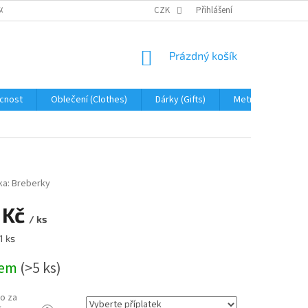
OBNÍCH ÚDAJŮ
JAK NA REKLAMACI A VRÁCENÍ ZBOŽÍ
CZK
Přihlášení
PROHLÁŠENÍ 
NÁKUPNÍ
Prázdný košík
KOŠÍK
cnost
Oblečení (Clothes)
Dárky (Gifts)
Metráž (fabric)
ka:
Breberky
 Kč
/ ks
1 ks
dem
(>5 ks)
o za