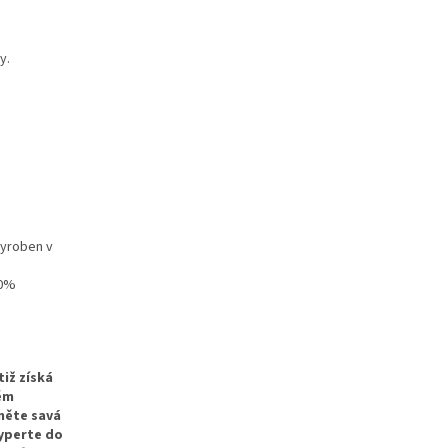
y.
vyroben v
40%
iž získá
dém
měte savá
yperte do