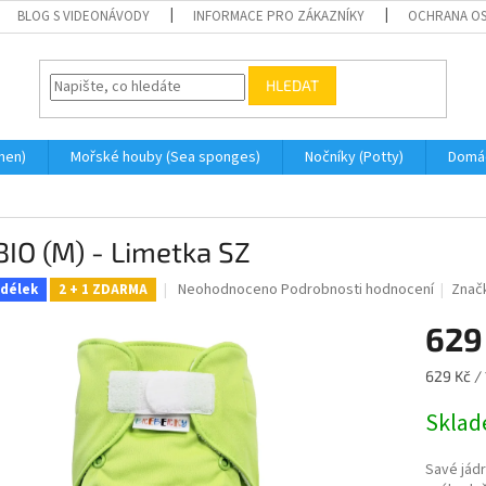
BLOG S VIDEONÁVODY
INFORMACE PRO ZÁKAZNÍKY
OCHRANA OS
HLEDAT
men)
Mořské houby (Sea sponges)
Nočníky (Potty)
Domá
BIO (M) - Limetka SZ
Průměrné
Neohodnoceno
Podrobnosti hodnocení
Znač
idélek
2 + 1 ZDARMA
hodnocení
produktu
629
je
0,0
Měrná
629 Kč / 
z
cena:
5
Skla
hvězdiček.
Savé jádr