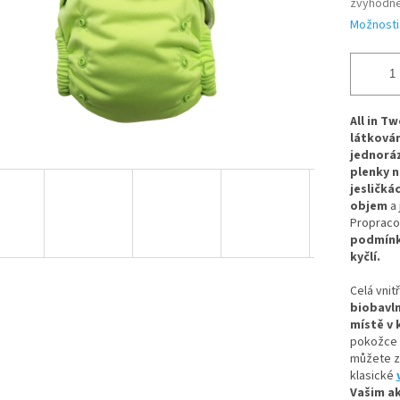
zvýhodn
Možnosti
All in T
látkován
jednorá
plenky n
jesličká
objem
a 
Propraco
podmínky
kyčlí.
Celá vnitř
biobavl
místě v 
pokožce p
můžete z
klasické
Vašim a