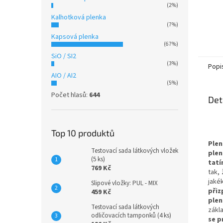
(2%)
Kalhotková plenka
(7%)
Kapsová plenka
(67%)
SiO / SI2
(3%)
Popi
AIO / AI2
(5%)
Počet hlasů:
644
Det
Top 10 produktů
Plen
Testovací sada látkových vložek
ple
(5 ks)
tatí
769 Kč
tak,
jaké
Slipové vložky: PUL - MIX
přiz
459 Kč
plen
Testovací sada látkových
zákl
odličovacích tamponků (4 ks)
se p