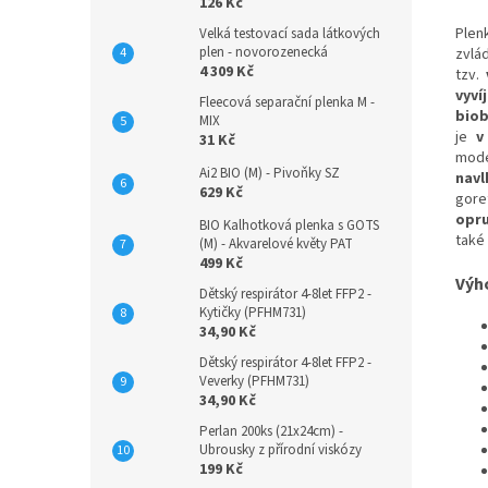
126 Kč
Plen
Velká testovací sada látkových
plen - novorozenecká
zvlá
4 309 Kč
tzv.
vyví
Fleecová separační plenka M -
biob
MIX
je
v
31 Kč
mode
Ai2 BIO (M) - Pivoňky SZ
navl
629 Kč
gore
opr
BIO Kalhotková plenka s GOTS
také
(M) - Akvarelové květy PAT
499 Kč
Výh
Dětský respirátor 4-8let FFP2 -
Kytičky (PFHM731)
34,90 Kč
Dětský respirátor 4-8let FFP2 -
Veverky (PFHM731)
34,90 Kč
Perlan 200ks (21x24cm) -
Ubrousky z přírodní viskózy
199 Kč