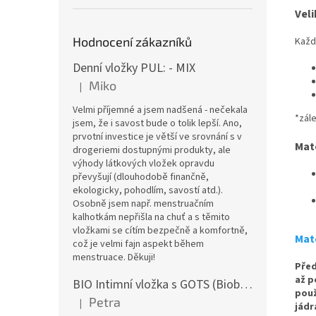
Veli
Hodnocení zákazníků
Každ
Denní vložky PUL: - MIX
Miko
|
Hodnocení produktu je 5 z 5 hvězdiček.
Velmi příjemné a jsem nadšená - nečekala
*zál
jsem, že i savost bude o tolik lepší. Ano,
prvotní investice je větší ve srovnání s v
Mat
drogeriemi dostupnými produkty, ale
výhody látkových vložek opravdu
převyšují (dlouhodobě finančně,
ekologicky, pohodlím, savostí atd.).
Osobně jsem např. menstruačním
kalhotkám nepřišla na chuť a s těmito
vložkami se cítím bezpečně a komfortně,
Mate
což je velmi fajn aspekt během
menstruace. Děkuji!
Před
až p
BIO Intimní vložka s GOTS (Biobavlněný úplet) - Malované pivoňky v hořčicové
použ
Petra
|
jádr
Hodnocení produktu je 5 z 5 hvězdiček.