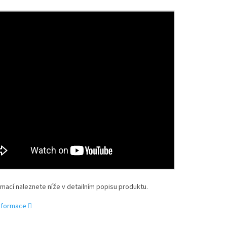
rmací naleznete níže v detailním popisu produktu.
informace