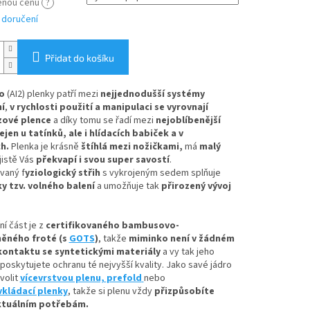
ěnou cenu
?
 doručení
Přidat do košíku
wo
(AI2) plenky patří mezi
nejjednodušší systémy
í
,
v rychlosti použití a manipulaci se vyrovnají
zové plence
a díky tomu se řadí mezi
nejoblíbenější
ejen u tatínků, ale i hlídacích babiček a v
ch.
Plenka je krásně
štíhlá mezi nožičkami,
má
malý
jistě Vás
překvapí i svou super savostí
.
vaný f
yziologický střih
s vykrojeným sedem splňuje
 tzv. volného balení
a umožňuje tak
přirozený vývoj
ní část je z
certifikovaného bambusovo-
něného froté (s
GOTS
)
, takže
miminko není v žádném
kontaktu se syntetickými materiály
a vy tak jeho
oskytujete ochranu té nejvyšší kvality. Jako savé jádro
volit
vícevrstvou plenu,
prefold
nebo
vkládací plenky
, takže si plenu vždy
přizpůsobíte
ktuálním potřebám.