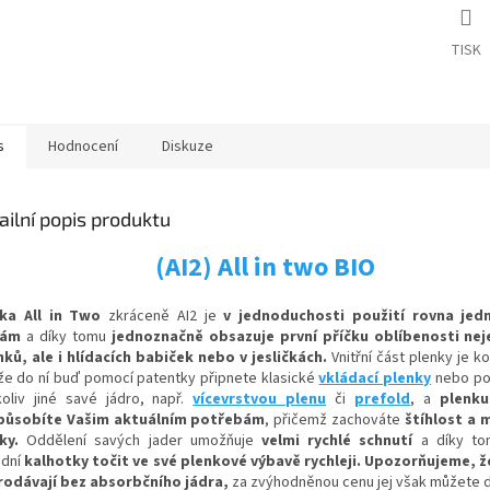
TISK
s
Hodnocení
Diskuze
ailní popis produktu
(AI2) All in two BIO
ka All in Two
zkráceně AI2 je
v jednoduchosti použití rovna
jed
nám
a díky tomu
jednoznačně obsazuje první příčku oblíbenosti nej
nků, ale i hlídacích babiček nebo v jesličkách.
Vnitřní část plenky je 
 že do ní buď pomocí patentky připnete klasické
vkládací plenky
nebo po
koliv jiné savé jádro, např.
vícevrstvou plenu
či
prefold
, a
plenku
působíte Vašim aktuálním potřebám
, přičemž zachováte
štíhlost a 
ky.
Oddělení savých jader umožňuje
velmi rychlé schnutí
a díky t
adní
kalhotky točit ve své plenkové výbavě rychleji. Upozorňujeme, ž
rodávají bez absorbčního jádra,
za zvýhodněnou cenu jej však můžete d