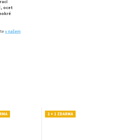
rací
, ocet
mokré
íte
v našem
ARMA
2 + 1 ZDARMA