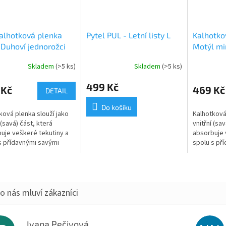
alhotková plenka
Pytel PUL - Letní listy L
Kalhotko
 Duhoví jednorožci
Motýl min
žové SZ, bílé
velur
Skladem
(>5 ks)
Skladem
(>5 ks)
tky
499 Kč
 Kč
469 Kč
DETAIL
Do košíku
ková plenka slouží jako
Kalhotková
 (savá) část, která
vnitřní (sav
uje veškeré tekutiny a
absorbuje 
s přídavnými savými
spolu s př
tvoří jednu z najsavějších
jádry tvoří
t přebalení. Jemně
variant př
..
řasené...
Ivana Pečivová