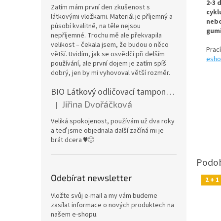
2-3 
Zatím mám první den zkušenost s
cykl
látkovými vložkami. Materiál je příjemný a
nebo
působí kvalitně, na těle nejsou
gumi
nepříjemné. Trochu mě ale překvapila
velikost – čekala jsem, že budou o něco
Prac
větší. Uvidím, jak se osvědčí při delším
esho
používání, ale první dojem je zatím spíš
dobrý, jen by mi vyhovoval větší rozměr.
BIO Látkový odličovací tamponek: Barevné bambusovo-biobavlněné froté
Jiřina Dvořáčková
|
Hodnocení produktu je 5 z 5 hvězdiček.
Veliká spokojenost, používám už dva roky
a teď jsme objednala další začíná mi je
brát dcera ♥️🙂
Odebírat newsletter
2 + 
Vložte svůj e-mail a my vám budeme
zasílat informace o nových produktech na
našem e-shopu.