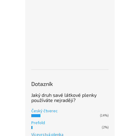
Dotazník
Jaký druh savé látkové plenky
používáte nejraději?
Český čtverec
(14%)
Prefold
(2%)
Vícevrstvá plenka