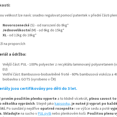
kosti:
ou velikost lze navíc snadno regulovat pomocí patentek v přední části plen
Novorozenecké
(S) - od narození do 8kg*
Jednovelikostní
(M) - od 6kg do 15kg*
XL
- od 12kg do 18kg*
eží na proporcích
eriál a údržba:
Vnější část: PUL - 100% polyester z recyklátu laminovaný polyuretanem (
EU)
Vnitřní část: Bambusovo-biobavlněné froté - 60% bambusová viskóza a 
biobavlna s GOTS (vyrobeno v ČR)
riály jsou certifikovány pro děti do 3 let.
 prvním použitím plenku vyperte
a to klidně vícekrát,
plnou savost tot
o několika vypráních
.
Stejně jako
kapsovku,
je nutné ji vyprat po kaž
ití.
Po sundání ji nejdříve
opatrně rozepněte
i ve výšce sedu a poté
vyj
a.
Skladujte
na sucho v
PUL pytli
nebo plenkovém koši.
Použitou plenu v