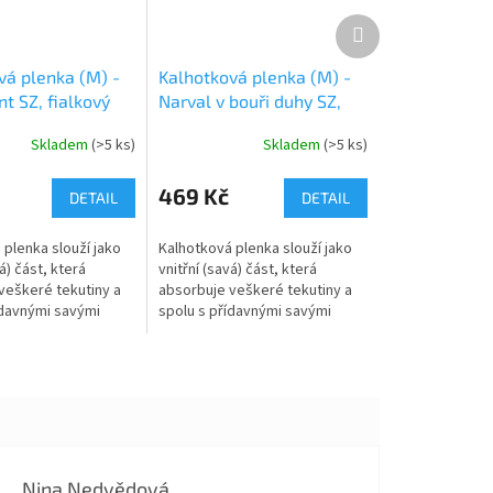
Další
produkt
vá plenka (M) -
Kalhotková plenka (M) -
t SZ, fialkový
Narval v bouři duhy SZ,
sv.růžový velur
Skladem
(>5 ks)
Skladem
(>5 ks)
469 Kč
DETAIL
DETAIL
 plenka slouží jako
Kalhotková plenka slouží jako
á) část, která
vnitřní (savá) část, která
veškeré tekutiny a
absorbuje veškeré tekutiny a
ídavnými savými
spolu s přídavnými savými
 jednu z najsavějších
jádry tvoří jednu z najsavějších
ebalení. Jemně
variant přebalení. Jemně
řasené...
Nina Nedvědová