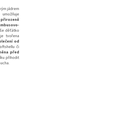
vým jádrem
umožňuje
u
přirozeně
bambusovo-
aše děťátko
je tvořena
blečení od
ftshellu či
áněna před
ku přihodit
sucha.