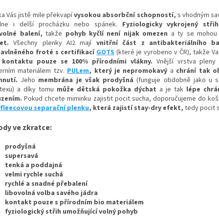
ka Vás jistě mile překvapí
vysokou absorbční schopností,
s vhodným sa
dne i delší procházku nebo spánek.
Fyziologicky vykrojený střih
volné balení,
takže
pohyb kyčlí není nijak omezen
a ty se moho
jet
.
Všechny plenky AI2 mají
vnitřní část z antibakteriálního 
avlněného froté s certifikací
GOTS
(které je vyrobeno v ČR), takže V
 kontaktu pouze se 100% přírodními vlákny.
Vnější vrstva pleny 
rním materiálem tzv.
PULem
, který je nepromokavý
a
chrání tak o
hnutí.
Jeho
membrána je však prodyšná
(funguje obdobně jako u so
texu) a díky tomu
může dětská pokožka dýchat
a je tak
lépe chr
uzením.
Pokud chcete miminku zajistit pocit sucha, doporučujeme do koší
fleecovou separační plenku
, která zajistí stay-dry efekt,
tedy pocit 
ody ve zkratce:
prodyšná
supersavá
tenká a poddajná
velmi rychle suchá
rychlé a snadné přebalení
libovolná volba savého jádra
kontakt pouze s přírodním bio materiálem
fyziologický střih umožňující volný pohyb