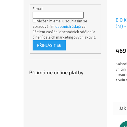
E-mail
BIO K
Vložením emailu souhlasím se
(M) -
zpracováním
osobních údajů
za
účelem
zasílání obchodních sdělení a
na rů
činění dalších marketingových aktivit.
paten
PŘIHLÁSIT SE
469
Kalhot
vnitřní
Přijímáme online platby
absorb
spolu 
jádry 
varian
řasené.