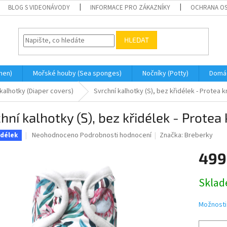
BLOG S VIDEONÁVODY
INFORMACE PRO ZÁKAZNÍKY
OCHRANA OS
HLEDAT
men)
Mořské houby (Sea sponges)
Nočníky (Potty)
Domá
 kalhotky (Diaper covers)
Svrchní kalhotky (S), bez křidélek - Protea 
hní kalhotky (S), bez křidélek - Protea
Průměrné
Neohodnoceno
Podrobnosti hodnocení
Značka:
Breberky
idélek
hodnocení
produktu
499
je
0,0
Měrná
Skla
z
cena:
5
hvězdiček.
Možnosti