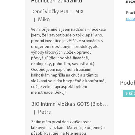
Hodnocení zákazníků
n
eže
Denní vložky PUL: - MIX
Prac
Miko
esho
|
Hodnocení produktu je 5 z 5 hvězdiček.
Velmi příjemné a jsem nadšená - nečekala
jsem, že i savost bude o tolik lepší. Ano,
prvotní investice je větší ve srovnání s v
drogeriemi dostupnými produkty, ale
výhody látkových vložek opravdu
převyšují (dlouhodobě finančně,
ekologicky, pohodlím, savostí atd.).
Osobně jsem např. menstruačním
kalhotkám nepřišla na chuť a s těmito
vložkami se cítím bezpečně a komfortně,
což je velmi fajn aspekt během
menstruace. Děkuji!
S kři
BIO Intimní vložka s GOTS (Biobavlněný úplet) - Malované pivoňky v hořčicové
Petra
|
Hodnocení produktu je 5 z 5 hvězdiček.
Zatím mám první den zkušenost s
látkovými vložkami. Materiál je příjemný a
působí kvalitně, na těle nejsou