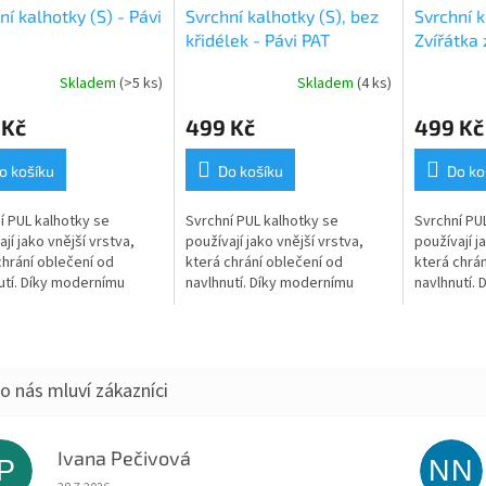
ní kalhotky (S) - Pávi
Svrchní kalhotky (S), bez
Svrchní k
křidélek - Pávi PAT
Zvířátka 
Skladem
(>5 ks)
Skladem
(4 ks)
 Kč
499 Kč
499 Kč
o košíku
Do košíku
Do ko
í PUL kalhotky se
Svrchní PUL kalhotky se
Svrchní PU
jí jako vnější vrstva,
používají jako vnější vrstva,
používají j
chrání oblečení od
která chrání oblečení od
která chrán
utí. Díky modernímu
navlhnutí. Díky modernímu
navlhnutí.
álu tzv. PULu jsou zcela
materiálu tzv. PULu jsou zcela
materiálu t
mokavé, ale zároveň
nepromokavé, ale zároveň
nepromoka
né a tak...
prodyšné a tak...
prodyšné a 
Ivana Pečivová
IP
NN
Hodnocení obchodu je 5 z 5 hvězdiček.