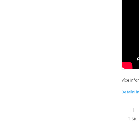
Více info
Detailní 
TISK