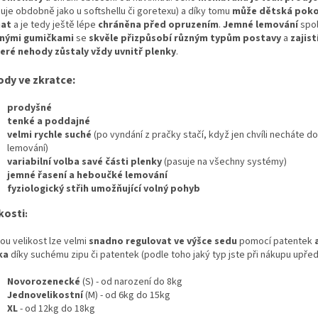
guje obdobně jako u softshellu či goretexu) a díky tomu
může dětská pok
hat
a je tedy ještě lépe
chráněna před opruzením
.
Jemné lemování
spol
nými gumičkami
se
skvěle přizpůsobí různým typům postavy
a
zajist
eré nehody zůstaly vždy uvnitř plenky
.
ody ve zkratce:
prodyšné
tenké a poddajné
velmi rychle suché
(po vyndání z pračky stačí, když jen chvíli necháte 
lemování)
variabilní volba savé části plenky
(pasuje na všechny systémy)
jemné řasení a heboučké lemování
fyziologický střih umožňující volný pohyb
kosti
:
ou velikost lze velmi
snadno regulovat ve výšce sedu
pomocí patentek
a
ka
díky suchému zipu či patentek (podle toho jaký typ jste při nákupu upředn
Novorozenecké
(S) - od narození do 8kg
Jednovelikostní
(M) - od 6kg do 15kg
XL
- od 12kg do 18kg