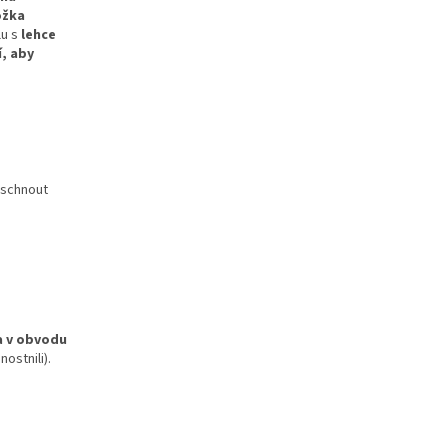
ožka
u s
lehce
í, aby
doschnout
 v obvodu
ostnili).