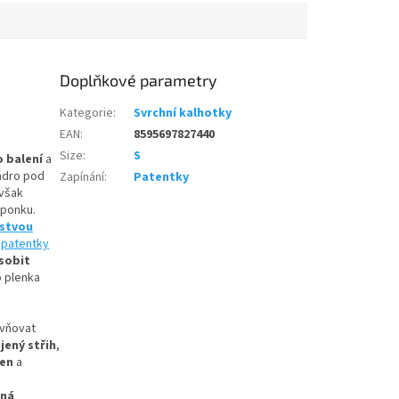
Doplňkové parametry
Kategorie
:
Svrchní kalhotky
EAN
:
8595697827440
Size
:
S
o balení
a
ádro pod
Zapínání
:
Patentky
 však
sponku.
rstvou
e
patentky
sobit
o plenka
ivňovat
jený střih
,
zen
a
šná