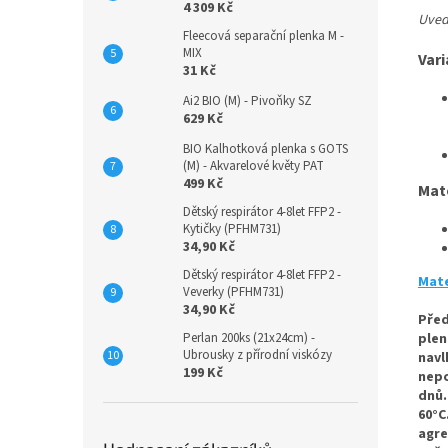
4 309 Kč
Uvede
Fleecová separační plenka M -
MIX
Vari
31 Kč
Ai2 BIO (M) - Pivoňky SZ
629 Kč
BIO Kalhotková plenka s GOTS
(M) - Akvarelové květy PAT
499 Kč
Mat
Dětský respirátor 4-8let FFP2 -
Kytičky (PFHM731)
34,90 Kč
Dětský respirátor 4-8let FFP2 -
Mate
Veverky (PFHM731)
34,90 Kč
Před
Perlan 200ks (21x24cm) -
plen
Ubrousky z přírodní viskózy
navl
199 Kč
nepo
dnů.
60°C
agre