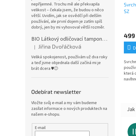
nepříjemné. Trochu mě ale překvapila
Svrch
velikost – čekala jsem, že budou o něco
SZ
větší. Uvidím, jak se osvědčí při delším
používání, ale první dojem je zatím spíš
dobrý, jen by mi vyhovoval větší rozměr.
499
BIO Látkový odličovací tamponek: Barevné bambusovo-biobavlněné froté
Jiřina Dvořáčková
|
D
Hodnocení produktu je 5 z 5 hvězdiček.
Veliká spokojenost, používám už dva roky
Svrchn
a teď jsme objednala další začíná mi je
používa
brát dcera ♥️🙂
která 
navlhn
materi
nepro
Odebírat newsletter
prodyš
Vložte svůj e-mail a my vám budeme
zasílat informace o nových produktech na
našem e-shopu.
E-mail