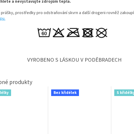
hlete a nevystavujte zdrojům tepla.
í prášky, prostředky pro odstraňování skvrn a další drogerii rovněž zakoup
pu.
VYROBENO S LÁSKOU V PODĚBRADECH
délky
Bez křidélek
S křidélk