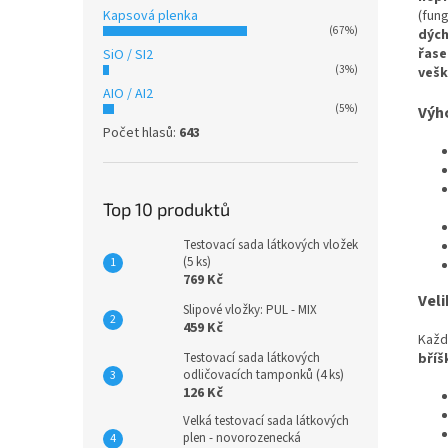
Kapsová plenka
(fun
(67%)
dýc
řase
SiO / SI2
(3%)
vešk
AIO / AI2
(5%)
Výh
Počet hlasů:
643
Top 10 produktů
Testovací sada látkových vložek
(5 ks)
769 Kč
Veli
Slipové vložky: PUL - MIX
459 Kč
Každ
Testovací sada látkových
bříš
odličovacích tamponků (4 ks)
126 Kč
Velká testovací sada látkových
plen - novorozenecká