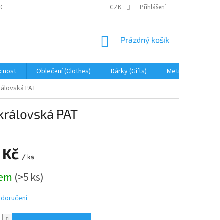
OBNÍCH ÚDAJŮ
JAK NA REKLAMACI A VRÁCENÍ ZBOŽÍ
CZK
Přihlášení
PROHLÁŠENÍ 
NÁKUPNÍ
Prázdný košík
KOŠÍK
cnost
Oblečení (Clothes)
Dárky (Gifts)
Metráž (fabric)
královská PAT
 královská PAT
 Kč
/ ks
dem
(>5 ks)
 doručení