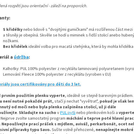
ná rozpětí jsou orientační - záleží na proporcích.
anty:
S křidélky
nebo lidově s "dvojitými gumičkami" má rozšířenou část mezi
a těsněji je obepíná. Skvěle se hodí u miminek s řidší stolicí anebo huben
nožkami.
Bez křidélek
ideální volba pro macatá stehýnka, která by mohla křidélka
eriál a
údržba
:
Kalhotky: PUL 100% polyester z recyklátu laminovaný polyuretanem (vyro
Lemování: Fleece 100% polyester z recyklátu (vyroben v EU)
riály jsou certifikovány pro děti do 3 let.
 prvním použitím plenku vyperte
, ideálně se stejně barevným prádlem.
u není nutné pokaždé prát,
stačí ji nechat "vyvětrat",
pokud je však le
hnutý od moči nebo byla plenka zašpiněna stolicí, už ji dále
užívejte
.
Skladujte na sucho
v
PUL pytli
nebo plenkovém koši a
vyperte
Nejprve zvolte samostatný program
máchání a teprve poté hlavní prací
.
Nepoužívejte prací prášek s mýdlem, aviváž, perkarbonát, ocet n
sivní přípravky typu Savo.
Sušte volně přehozené,
nenapínejte mokré