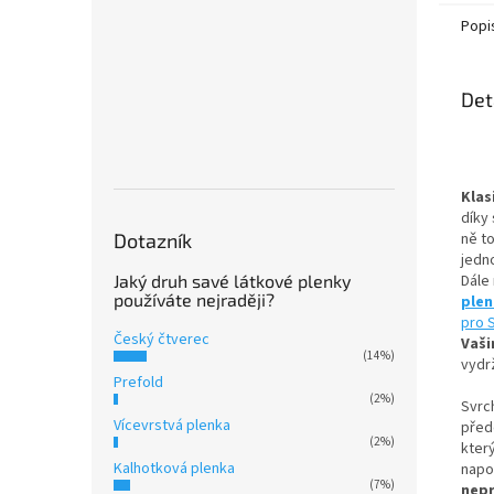
Popi
Det
Klas
díky 
Dotazník
ně t
jedn
Jaký druh savé látkové plenky
Dále
používáte nejraději?
ple
pro 
Český čtverec
Vaši
(14%)
vydrž
Prefold
(2%)
Svrc
Vícevrstvá plenka
přede
(2%)
kter
Kalhotková plenka
napo
(7%)
nep