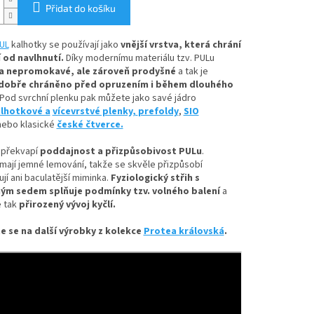
Přidat do košíku
UL
kalhotky se používají jako
vnější vrstva, která chrání
 od navlhnutí.
Díky
modernímu materiálu tzv. PULu
a nepromokavé, ale zároveň prodyšné
a tak je
dobře chráněno před opruzením i během dlouhého
Pod svrchní plenku pak můžete jako savé jádro
lhotkové a
vícevrstvé plenky,
prefoldy
,
SIO
ebo klasické
české čtverce.
 překvapí
poddajnost a přizpůsobivost PULu
.
mají jemné lemování, takže se skvěle přizpůsobí
ují ani baculatější miminka.
Fyziologický střih s
ým sedem splňuje podmínky tzv. volného balení
a
 tak
přirozený vývoj kyčlí.
e se na další výrobky z kolekce
Protea královská
.