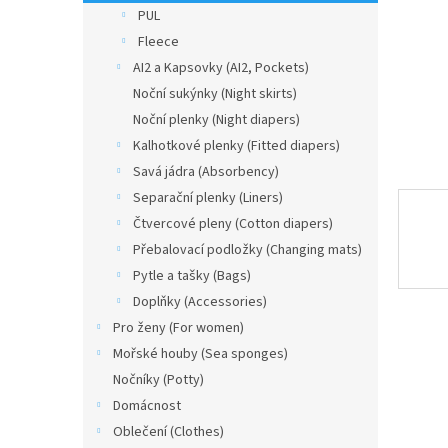
n
PUL
e
Fleece
l
AI2 a Kapsovky (AI2, Pockets)
Noční sukýnky (Night skirts)
Noční plenky (Night diapers)
Kalhotkové plenky (Fitted diapers)
Savá jádra (Absorbency)
Separační plenky (Liners)
Čtvercové pleny (Cotton diapers)
Přebalovací podložky (Changing mats)
Pytle a tašky (Bags)
Doplňky (Accessories)
Pro ženy (For women)
Mořské houby (Sea sponges)
Nočníky (Potty)
Domácnost
Oblečení (Clothes)