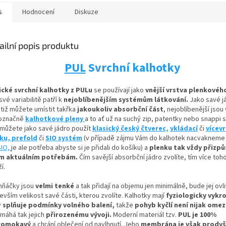
s
Hodnocení
Diskuze
ailní popis produktu
PUL
Svrchní kalhotky
ické svrchní kalhotky z PULu
se používají jako
vnější vrstva plenkovéh
své variabilitě patří k
nejoblíbenějším systémům látkování.
Jako savé j
otiž můžete umístit
takřka
jakoukoliv absorbční
část
, nejoblíbenější jsou
označně
kalhotkové pleny
a to ať už na suchý zip, patentky nebo snappi 
 můžete jako savé jádro použít
klasický český čtverec,
vkládací
či
vícev
nku,
prefold
či
SIO systém
(v případě zájmu Vám do kalhotek nacvaknem
SIO,
je ale potřeba abyste si je přidali do košíku) a
plenku tak vždy přizpů
m aktuálním potřebám.
Čím savější absorbční jádro zvolíte, tím více toh
í.
hňáčky jsou
velmi tenké
a tak přidají na objemu jen minimálně, bude jej ovl
vším velikost savé části, kterou zvolíte. Kalhotky mají
fyziologicky vykro
ý
splňuje podmínky volného balení,
takže
pohyb kyčlí není nijak ome
máhá tak jejich
přirozenému vývoji
.
Moderní materiál tzv.
PUL je 100%
romokavý
a chrání oblečení od navlhnutí. Jeho
membrána je však prody