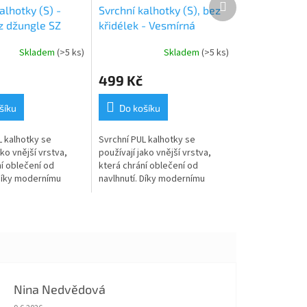
alhotky (S) -
Svrchní kalhotky (S), bez
produkt
z džungle SZ
křidélek - Vesmírná
odysea SZ
Skladem
(>5 ks)
Skladem
(>5 ks)
499 Kč
šíku
Do košíku
L kalhotky se
Svrchní PUL kalhotky se
ako vnější vrstva,
používají jako vnější vrstva,
í oblečení od
která chrání oblečení od
 Díky modernímu
navlhnutí. Díky modernímu
zv. PULu jsou zcela
materiálu tzv. PULu jsou zcela
vé, ale zároveň
nepromokavé, ale zároveň...
tak...
Nina Nedvědová
Hodnocení obchodu je 5 z 5 hvězdiček.