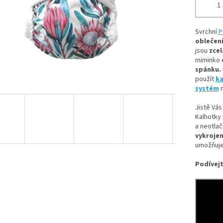
Svrchní
P
oblečení
jsou
zcel
miminko
spánku.
použít
ka
systém
n
Jistě Vás
Kalhotky 
a neotlač
vykrojen
umožňuje
Podívejt