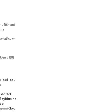
 nožičkami
ými
 otlačovat.
ben v EU)
Použitou
m
 do 2-3
 cyklus na
ebo
 gumičky,