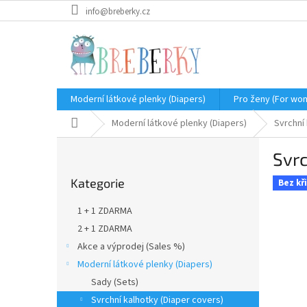
Přejít
info@breberky.cz
na
obsah
Moderní látkové plenky (Diapers)
Pro ženy (For wo
Domů
Moderní látkové plenky (Diapers)
Svrchní
P
Svrc
o
Přeskočit
s
Kategorie
kategorie
Bez kř
t
r
1 + 1 ZDARMA
a
2 + 1 ZDARMA
n
Akce a výprodej (Sales %)
n
í
Moderní látkové plenky (Diapers)
p
Sady (Sets)
a
Svrchní kalhotky (Diaper covers)