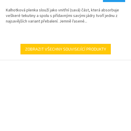
Kalhotková plenka slouží jako vnitřní (savá) část, která absorbuje
veškeré tekutiny a spolu s přídavnými savými jádry tvoří jednu z
najsavějších variant přebalení. Jemně řasené...
ZOBRAZIT VŠECHNY SOUVISEJÍCÍ PRODUKTY
Z
á
p
a
t
í