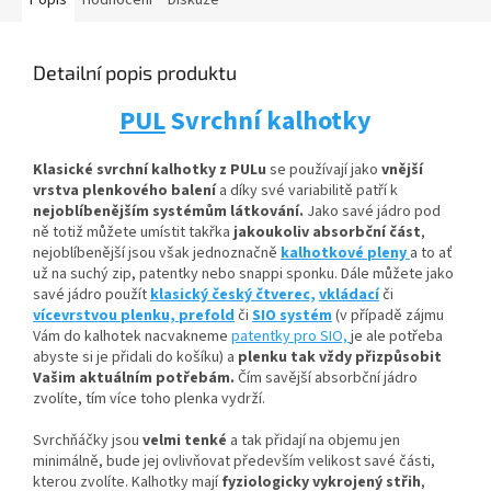
Popis
Hodnocení
Diskuze
Detailní popis produktu
PUL
Svrchní kalhotky
Klasické svrchní kalhotky z PULu
se používají jako
vnější
vrstva plenkového balení
a díky své variabilitě patří k
nejoblíbenějším systémům látkování.
Jako savé jádro pod
ně totiž můžete umístit
takřka
jakoukoliv absorbční
část
,
nejoblíbenější jsou však jednoznačně
kalhotkové pleny
a to ať
už na suchý zip, patentky nebo snappi sponku. Dále můžete jako
savé jádro použít
klasický český čtverec,
vkládací
či
vícevrstvou plenku,
prefold
či
SIO systém
(v případě zájmu
Vám do kalhotek nacvakneme
patentky pro SIO,
je ale potřeba
abyste si je přidali do košíku) a
plenku tak vždy přizpůsobit
Vašim aktuálním potřebám.
Čím savější absorbční jádro
zvolíte, tím více toho plenka vydrží.
Svrchňáčky jsou
velmi tenké
a tak přidají na objemu jen
minimálně, bude jej ovlivňovat především velikost savé části,
kterou zvolíte. Kalhotky mají
fyziologicky vykrojený střih
,