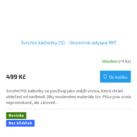
Svrchní kalhotky (S) - Vesmírná odysea PAT
Skladem
(>5 ks)
499 Kč
Do košíku
Svrchní PUL kalhotky se používají jako vnější vrstva, která chrání
oblečení od navlhnutí. Díky modernímu materiálu tzv. PULu jsou zcela
nepromokavé, ale zároveň...
Novinka
Bez křidélek