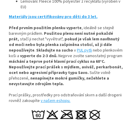
Lemování: Fleece 100% polyester z recyklátu (vyroben v
EU)
Materiály jsou certifikovány pro děti do 3 let.
Před prvním použitím plenku vyperte
, ideálně se stejně
barevným prádlem.
Použitou plenu není nutné pokaždé
prát,
stačí ji nechat "vyvětrat",
pokud je však lem navlhnutý
od moči nebo byla plenka zašpiněna stolicí, už ji dále
nepoužívejte
.
Skladujte na sucho
v
PUL pytli
nebo plenkovém
koši a
vyperte do 2-3 dnů.
Nejprve zvolte samostatný program
máchání a teprve poté hlavní prací cyklus na 60°C.
Nepoužívejte prací prášek s mýdlem, aviváž, perkarbonát,
ocet nebo agresivní přípravky typu Savo.
Sušte volně
přehozené,
nenapínejte mokré gumičky, n
ežehlete a
nevystavujte zdrojům tepla.
Prací prášky, prostředky pro odstraňování skvrn a další drogerii
rovněž zakoupíte
v našem eshopu.