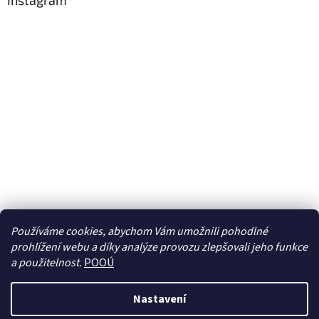
Instagram
Používáme cookies, abychom Vám umožnili pohodlné
prohlížení webu a díky analýze provozu zlepšovali jeho funkce
Sledovat na Instagramu
a použitelnost.
POOÚ
Nastavení
Vytvořil Shoptet