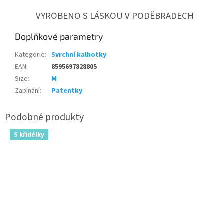
VYROBENO S LÁSKOU V PODĚBRADECH
Doplňkové parametry
Kategorie
:
Svrchní kalhotky
EAN
:
8595697828805
Size
:
M
Zapínání
:
Patentky
S křidélky