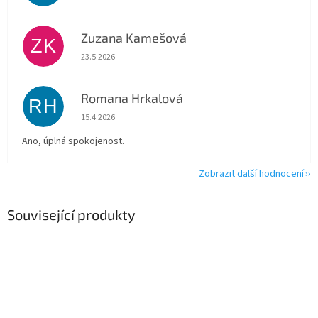
Zuzana Kamešová
ZK
Hodnocení obchodu je 5 z 5 hvězdiček.
23.5.2026
Romana Hrkalová
RH
Hodnocení obchodu je 5 z 5 hvězdiček.
15.4.2026
Ano, úplná spokojenost.
Zobrazit další hodnocení
Související produkty