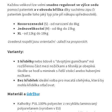
Každou velikost lze velmi
snadno regulovat ve výšce sedu
pomocí patentek
a v obvodu bříška
díky suchému zipu či
patentek (podle toho jaký typ jste při nákupu upřednostnili).
Novorozenecké
(S) - od narození do 8kg
Jednovelikostní
(M) - od 6kg do 15kg
XL
- od 12kg do 18kg
Uvedená rozpětí jsou orientační - záleží na proporcích.
Varianty:
S křidélky
nebo lidově s "dvojitými gumičkami" má
rozšířenou část mezi nožičkami a těsněji je obepíná.
Skvěle se hodí u miminek s řidší stolicí anebo hubenými
nožkami.
Bez křidélek
ideální volba pro macatá stehýnka, která by
mohla křidélka otlačovat.
Materiál a
údržba
:
Kalhotky: PUL 100% polyester z recyklátu laminovaný
polyuretanem (vyroben v EU)