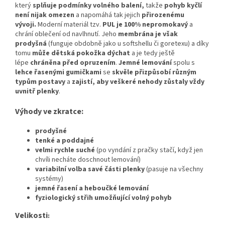
který
splňuje podmínky volného balení,
takže
pohyb kyčlí
není nijak omezen
a napomáhá tak jejich
přirozenému
vývoji
.
Moderní materiál tzv.
PUL je 100% nepromokavý
a
chrání oblečení od navlhnutí. Jeho
membrána je však
prodyšná
(funguje obdobně jako u softshellu či goretexu) a díky
tomu
může dětská pokožka dýchat
a je tedy ještě
lépe
chráněna před opruzením
.
Jemné lemování
spolu s
lehce řasenými gumičkami
se
skvěle přizpůsobí různým
typům postavy
a
zajistí, aby veškeré nehody zůstaly vždy
uvnitř plenky
.
Výhody ve zkratce:
prodyšné
tenké a poddajné
velmi rychle suché
(po vyndání z pračky stačí, když jen
chvíli necháte doschnout lemování)
variabilní volba savé části plenky
(pasuje na všechny
systémy)
jemné řasení a heboučké lemování
fyziologický střih umožňující volný pohyb
Velikosti
: