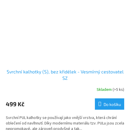
Svrchní kalhotky (S), bez křidélek - Vesmírný cestovatel
SZ
Skladem
(>5 ks)
499 Kč
Do košíku
Svrchní PUL kalhotky se používají jako vnější vrstva, která chrání
oblečení od navlhnutí. Díky modernímu materiálu tzv. PULu jsou zcela
nepromokavé, ale zároveň prodyšné a tak...