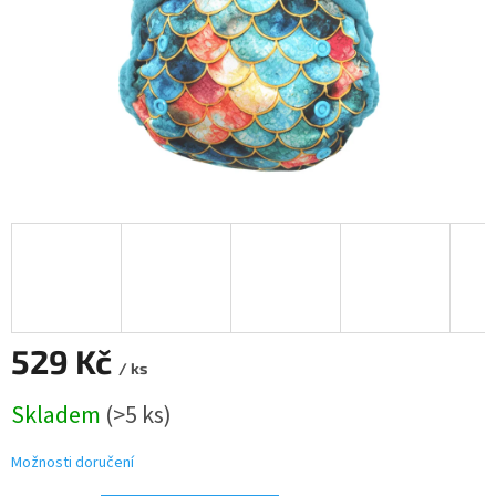
529 Kč
/ ks
Měrná
Skladem
(>5 ks)
cena:
Možnosti doručení