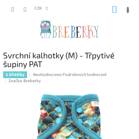
Přejít
NÁKUP
na
CZK
obsah
KOŠÍK
Svrchní kalhotky (M) - Třpytivé
šupiny PAT
Průměrné
Neohodnoceno
Podrobnosti hodnocení
S křidélky
hodnocení
Značka:
Breberky
produktu
je
0,0
z
5
hvězdiček.