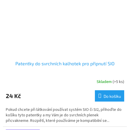
Patentky do svrchních kalhotek pro připnutí SIO
Skladem
(>5 ks)
24 Kč
Do košíku
Pokud chcete při látkování používat systém SIO či SI2, přihoďte do
košíku tyto patentky a my Vám je do svrchních plenek
přicvakneme. Rozpětí, které používáme je kompatibilní se...