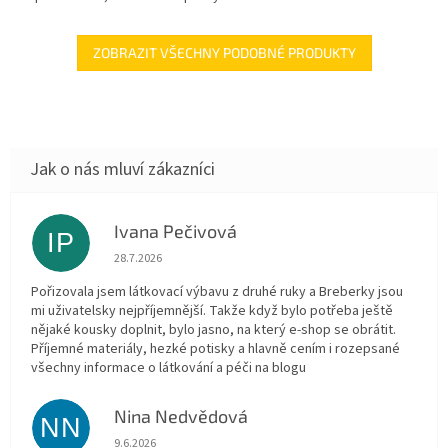
ZOBRAZIT VŠECHNY PODOBNÉ PRODUKTY
Ivana Pečivová
IP
Hodnocení obchodu je 5 z 5 hvězdiček.
28.7.2026
Pořizovala jsem látkovací výbavu z druhé ruky a Breberky jsou
mi uživatelsky nejpříjemnější. Takže když bylo potřeba ještě
nějaké kousky doplnit, bylo jasno, na který e-shop se obrátit.
Příjemné materiály, hezké potisky a hlavně cením i rozepsané
všechny informace o látkování a péči na blogu
Nina Nedvědová
NN
Hodnocení obchodu je 5 z 5 hvězdiček.
9.6.2026