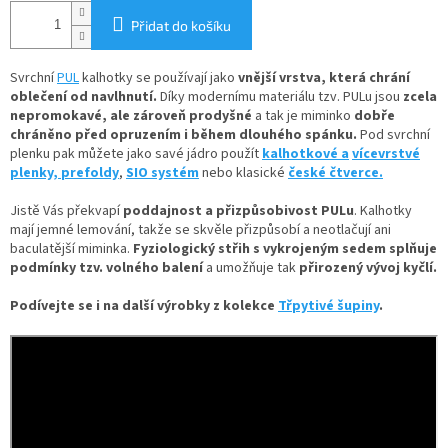
Přidat do košíku
Svrchní
PUL
kalhotky se používají jako
vnější vrstva, která chrání
oblečení od navlhnutí.
Díky
modernímu materiálu tzv. PULu jsou
zcela
nepromokavé, ale zároveň prodyšné
a tak je miminko
dobře
chráněno před opruzením i během dlouhého spánku.
Pod svrchní
plenku pak můžete jako savé jádro použít
kalhotkové a
vícevrstvé
plenky,
prefoldy
,
SIO systém
nebo klasické
české čtverce.
Jistě Vás překvapí
poddajnost a přizpůsobivost PULu
. Kalhotky
mají jemné lemování, takže se skvěle přizpůsobí a neotlačují ani
baculatější miminka.
Fyziologický střih s vykrojeným sedem splňuje
podmínky tzv. volného balení
a umožňuje tak
přirozený vývoj kyčlí.
Podívejte se i na další výrobky z kolekce
Třpytivé šupiny
.