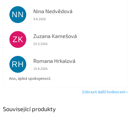
Nina Nedvědová
NN
Hodnocení obchodu je 5 z 5 hvězdiček.
9.6.2026
Zuzana Kamešová
ZK
Hodnocení obchodu je 5 z 5 hvězdiček.
23.5.2026
Romana Hrkalová
RH
Hodnocení obchodu je 5 z 5 hvězdiček.
15.4.2026
Ano, úplná spokojenost.
Zobrazit další hodnocení
Související produkty