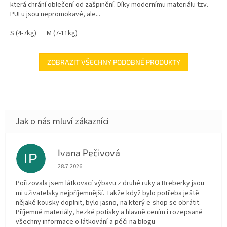
která chrání oblečení od zašpinění. Díky modernímu materiálu tzv.
PULu jsou nepromokavé, ale...
S (4-7kg)
M (7-11kg)
ZOBRAZIT VŠECHNY PODOBNÉ PRODUKTY
Ivana Pečivová
IP
Hodnocení obchodu je 5 z 5 hvězdiček.
28.7.2026
Pořizovala jsem látkovací výbavu z druhé ruky a Breberky jsou
mi uživatelsky nejpříjemnější. Takže když bylo potřeba ještě
nějaké kousky doplnit, bylo jasno, na který e-shop se obrátit.
Příjemné materiály, hezké potisky a hlavně cením i rozepsané
všechny informace o látkování a péči na blogu