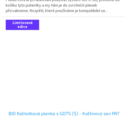
Pokud chcete při látkování používat systém SIO či SI2, přihoďte do
košíku tyto patentky a my Vám je do svrchních plenek
přicvakneme. Rozpětí, které používáme je kompatibilní se...
Limitovaná
edice
BIO Kalhotková plenka s GOTS (S) - Květinový sen PAT