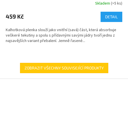
Skladem
(>5 ks)
459 Kč
DETAIL
Kalhotková plenka slouží jako vnitřní (savá) část, která absorbuje
veškeré tekutiny a spolu s přídavnými savými jádry tvoří jednu z
najsavějších variant přebalení. Jemně řasené...
ZOBRAZIT VŠECHNY SOUVISEJÍCÍ PRODUKTY
Z
á
p
a
t
í