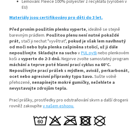
Lemování: Fleece 100% polyester z recyklátu (vyroben v
EU)
Materiály jsou certifikovány pro děti do 3 let.
Před prvním použitím plenku vyperte
, ideálně se stejně
barevným prádlem.
Použitou plenu není nutné pokaždé
prát,
stačí ji nechat "vyvětrat",
pokud je však lem navlhnutý
od moči nebo byla plenka zašpiněna stolicí, už ji dále
nepoužívejte
.
Skladujte na sucho
v
PUL pytli
nebo plenkovém
koši a
vyperte do 2-3 dnů.
Nejprve zvolte samostatný program
máchání a teprve poté hlavní prací cyklus na 60°C.
Nepoužívejte prací prášek s mýdlem, aviváž, perkarbonát,
ocet nebo agresivní přípravky typu Savo.
Sušte volně
přehozené,
nenapínejte mokré gumičky, n
ežehlete a
nevystavujte zdrojům tepla.
Prací prášky, prostředky pro odstraňování skvrn a další drogerii
rovněž zakoupíte
v našem eshopu.