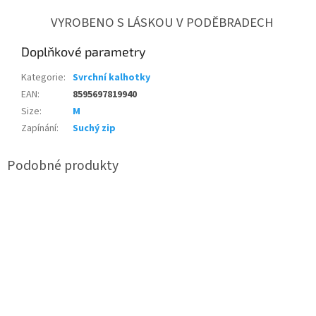
VYROBENO S LÁSKOU V PODĚBRADECH
Doplňkové parametry
Kategorie
:
Svrchní kalhotky
EAN
:
8595697819940
Size
:
M
Zapínání
:
Suchý zip