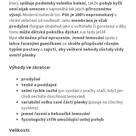
který
splňuje podmínky volného balení,
takže
pohyb kyčlí
není nijak omezen
a napomáhá tak jejich
přirozenému
vývoji
.
Moderní materiál tzv.
PUL je 100% nepromokavý
a
chrání oblečení od navlhnutí. Jeho
membrána je však
prodyšná
(funguje obdobně jako u softshellu či goretexu) a díky
tomu
může dětská pokožka dýchat
a je tedy ještě
lépe
chráněna před opruzením
.
Jemné lemování
spolu s
lehce řasenými gumičkami
se
skvěle přizpůsobí různým
typům postavy
a
zajistí, aby veškeré nehody zůstaly vždy
uvnitř plenky
.
Výhody ve zkratce:
prodyšné
tenké a poddajné
velmi rychle suché
(po vyndání z pračky stačí, když jen
chvíli necháte doschnout lemování)
variabilní volba savé části plenky
(pasuje na všechny
systémy)
jemné řasení a heboučké lemování
fyziologický střih umožňující volný pohyb
Velikosti
: