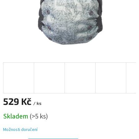
529 Kč
/ ks
Měrná
Skladem
(>5 ks)
cena:
Možnosti doručení