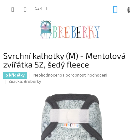
Přejít
NÁKUP
na
CZK
obsah
KOŠÍK
Svrchní kalhotky (M) - Mentolová
zvířátka SZ, šedý fleece
Průměrné
Neohodnoceno
Podrobnosti hodnocení
S křidélky
hodnocení
Značka:
Breberky
produktu
je
0,0
z
5
hvězdiček.