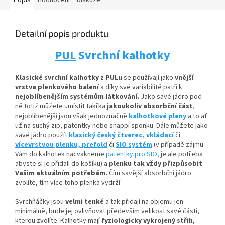
Popis
Hodnocení
Diskuze
Detailní popis produktu
PUL
Svrchní kalhotky
Klasické svrchní kalhotky z PULu
se používají jako
vnější
vrstva plenkového balení
a díky své variabilitě patří k
nejoblíbenějším systémům látkování.
Jako savé jádro pod
ně totiž můžete umístit
takřka
jakoukoliv absorbční
část
,
nejoblíbenější jsou však jednoznačně
kalhotkové pleny
a to ať
už na suchý zip, patentky nebo snappi sponku. Dále můžete jako
savé jádro použít
klasický český čtverec,
vkládací
či
vícevrstvou plenku,
prefold
či
SIO systém
(v případě zájmu
Vám do kalhotek nacvakneme
patentky pro SIO,
je ale potřeba
abyste si je přidali do košíku) a
plenku tak vždy přizpůsobit
Vašim aktuálním potřebám.
Čím savější absorbční jádro
zvolíte, tím více toho plenka vydrží.
Svrchňáčky jsou
velmi tenké
a tak přidají na objemu jen
minimálně, bude jej ovlivňovat především velikost savé části,
kterou zvolíte. Kalhotky mají
fyziologicky vykrojený střih
,