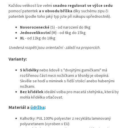
Každou velikost lze velmi
snadno regulovat ve výšce sedu
pomocí patentek
a v obvodu bříška
díky suchému zipu či
patentek (podle toho jaký typ jste při nákupu upřednostnili).
Novorozenecké
(S) - od narození do 8kg
Jednovelikostní
(M) - od 6kg do 15kg
XL
- od 12kg do 18kg
Uvedená rozpětí jsou orientační - záleží na proporcích.
Varianty:
S křidélky
nebo lidově s "dvojitými gumičkami" má
rozšířenou část mezi nožičkami a těsněji je obepíná.
Skvěle se hodí u miminek s řidší stolicí anebo hubenými
nožkami.
Bez křidélek
ideální volba pro macatá stehýnka, která by
mohla křidélka otlačovat.
Materiál a
údržba
:
Kalhotky: PUL 100% polyester z recyklátu laminovaný
polyuretanem (vyroben v EU)