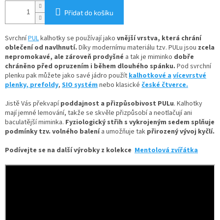
Přidat do košíku
Svrchní
PUL
kalhotky se používají jako
vnější vrstva, která chrání
oblečení od navlhnutí.
Díky
modernímu materiálu tzv. PULu jsou
zcela
nepromokavé, ale zároveň prodyšné
a tak je miminko
dobře
chráněno před opruzením i během dlouhého spánku.
Pod svrchní
plenku pak můžete jako savé jádro použít
kalhotkové a
vícevrstvé
plenky,
prefoldy
,
SIO systém
nebo klasické
české čtverce.
Jistě Vás překvapí
poddajnost a přizpůsobivost PULu
. Kalhotky
mají jemné lemování, takže se skvěle přizpůsobí a neotlačují ani
baculatější miminka.
Fyziologický střih s vykrojeným sedem splňuje
podmínky tzv. volného balení
a umožňuje tak
přirozený vývoj kyčlí.
Podívejte se na další výrobky z kolekce
Mentolová zvířátka