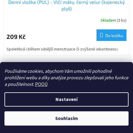
Denní vložka (PUL) - Vlčí máky, černý velur (kojenecký
plyš)
Skladem
(3 ks)
209 Kč
Do košíku
Spolehlivá i během silnější menstruace či zvýšené inkontinenci.
Používáme cookies, abychom Vám umožnili pohodlné
prohlížení webu a díky analýze provozu zlepšovali jeho funkce
a použitelnost.
POOÚ
Nastavení
Souhlasím