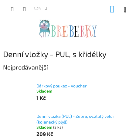
Přejít
NÁKUP
na
CZK
obsah
KOŠÍK
Denní vložky - PUL, s křidélky
Nejprodávanější
Dárkový poukaz - Voucher
Skladem
1 Kč
Denní vložka (PUL) - Zebra, sv.žlutý velur
(kojenecký plyš)
Skladem
(3 ks)
209 Kč