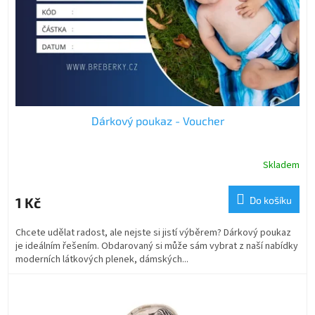
o
d
u
k
t
ů
Dárkový poukaz - Voucher
Skladem
1 Kč
Do košíku
Chcete udělat radost, ale nejste si jistí výběrem? Dárkový poukaz
je ideálním řešením. Obdarovaný si může sám vybrat z naší nabídky
moderních látkových plenek, dámských...