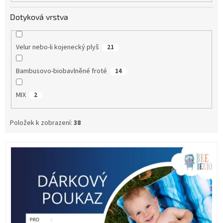
Dotyková vrstva
Velur nebo-li kojenecký plyš
21
Bambusovo-biobavlněné froté
14
MIX
2
Položek k zobrazení:
38
V
ý
p
i
s
p
r