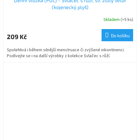
Denní vložka (PUL) - Svlačec s růží, sv. žlutý velur
(kojenecký plyš)
Skladem
(>5 ks)
Průměrné
hodnocení
produktu
209 Kč
Do košíku
je
5,0
Spolehlivá i během silnější menstruace či zvýšené inkontinenci.
z
Podívejte se i na další výrobky z kolekce Svlačec s růží.
5
hvězdiček.