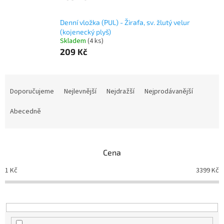
Denní vložka (PUL) - Žirafa, sv. žlutý velur
(kojenecký plyš)
Skladem
(4 ks)
209 Kč
Ř
a
Doporučujeme
Nejlevnější
Nejdražší
Nejprodávanější
z
e
Abecedně
n
í
p
Cena
r
o
1
Kč
3399
Kč
d
u
k
t
ů