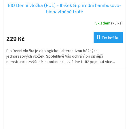
BIO Denní vložka (PUL) - Ibišek & přírodní bambusovo-
biobavlněné froté
Skladem
(>5 ks)
229 Kč
Do košíku
Bio Denní vložka je ekologickou alternativou běžných
jednorázových vložek. Spolehlivě Vás ochrání při silnější
menstruaci i zvýšené inkontinenci, zvládne totiž pojmout více...