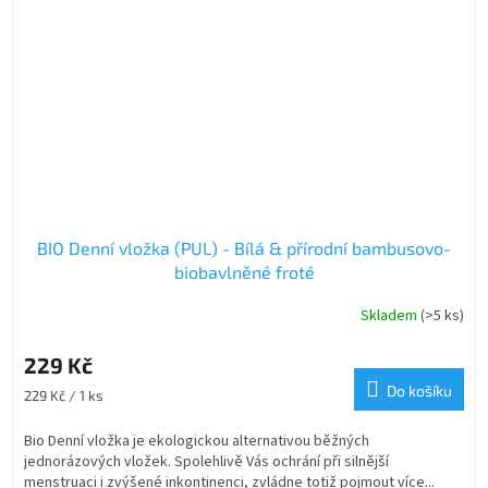
BIO Denní vložka (PUL) - Bílá & přírodní bambusovo-
biobavlněné froté
Skladem
(>5 ks)
229 Kč
Do košíku
Měrná
229 Kč / 1 ks
cena:
Bio Denní vložka je ekologickou alternativou běžných
jednorázových vložek. Spolehlivě Vás ochrání při silnější
menstruaci i zvýšené inkontinenci, zvládne totiž pojmout více...