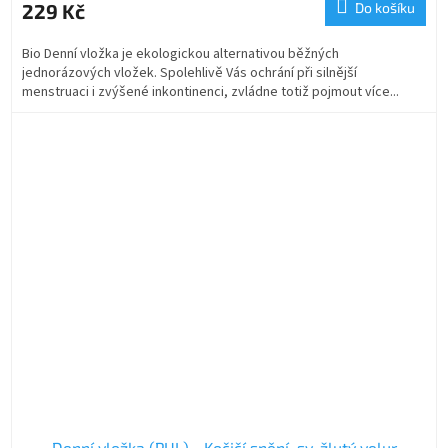
229 Kč
Do košíku
Bio Denní vložka je ekologickou alternativou běžných
jednorázových vložek. Spolehlivě Vás ochrání při silnější
menstruaci i zvýšené inkontinenci, zvládne totiž pojmout více...
Denní vložka (PUL) - Kočičí snění, sv. žlutý velur