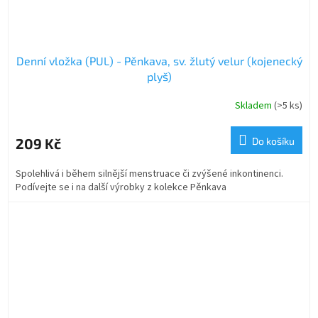
Denní vložka (PUL) - Pěnkava, sv. žlutý velur (kojenecký
plyš)
Skladem
(>5 ks)
209 Kč
Do košíku
Spolehlivá i během silnější menstruace či zvýšené inkontinenci.
Podívejte se i na další výrobky z kolekce Pěnkava