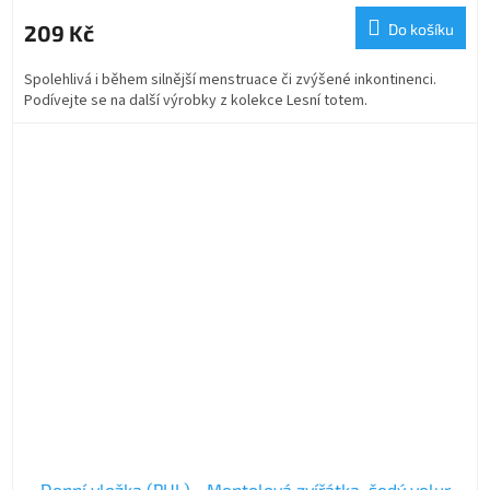
209 Kč
Do košíku
Spolehlivá i během silnější menstruace či zvýšené inkontinenci.
Podívejte se na další výrobky z kolekce Lesní totem.
Denní vložka (PUL) - Mentolová zvířátka, šedý velur