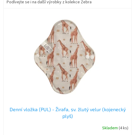
Podívejte se i na další výrobky z kolekce Zebra
Denní vložka (PUL) - Žirafa, sv. žlutý velur (kojenecký
plyš)
Skladem
(4 ks)