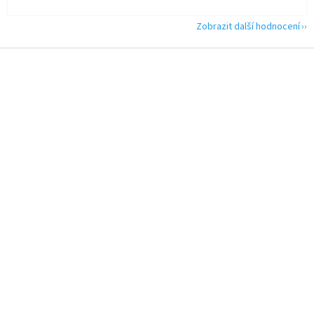
Zobrazit další hodnocení
Z
á
p
a
t
í