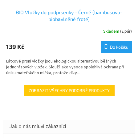
BIO Vložky do podprsenky - Černé (bambusovo-
biobavlněné froté)
Skladem
(2 pár)
139 Kč
Do košíku
Látkové prsní vložky jsou ekologickou alternativou běžných
jednorázových vložek. Slouží jako vysoce spolehlivá ochrana při
úniku mateřského mléka, protože díky...
ZOBRAZIT VŠECHNY PODOBNÉ PRODUKTY