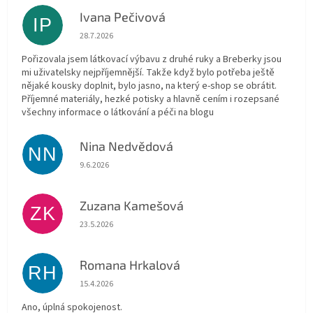
Ivana Pečivová
IP
Hodnocení obchodu je 5 z 5 hvězdiček.
28.7.2026
Pořizovala jsem látkovací výbavu z druhé ruky a Breberky jsou
mi uživatelsky nejpříjemnější. Takže když bylo potřeba ještě
nějaké kousky doplnit, bylo jasno, na který e-shop se obrátit.
Příjemné materiály, hezké potisky a hlavně cením i rozepsané
všechny informace o látkování a péči na blogu
Nina Nedvědová
NN
Hodnocení obchodu je 5 z 5 hvězdiček.
9.6.2026
Zuzana Kamešová
ZK
Hodnocení obchodu je 5 z 5 hvězdiček.
23.5.2026
Romana Hrkalová
RH
Hodnocení obchodu je 5 z 5 hvězdiček.
15.4.2026
Ano, úplná spokojenost.