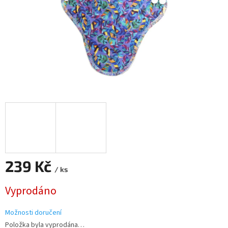
239 Kč
/ ks
Měrná
Vyprodáno
cena:
Možnosti doručení
Položka byla vyprodána…