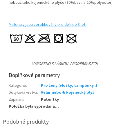
heboučkého kojeneckého plyše (80%bavlna 20%polyester).
Materiály jsou certifikovány pro děti do 3 let.
VYROBENO S LÁSKOU V PODĚBRADECH
Doplňkové parametry
Kategorie
:
Pro ženy (vložky, tampónky..)
Dotyková vrstva
:
Velur nebo-li kojenecký plyš
Zapínání
:
Patentky
Položka byla vyprodána…