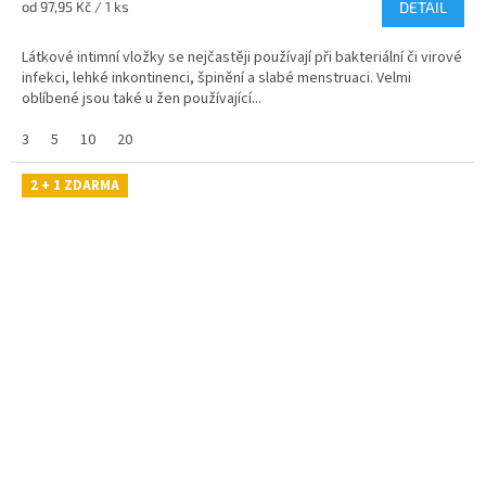
Měrná
od 97,95 Kč / 1 ks
DETAIL
4,8
cena:
z
Látkové intimní vložky se nejčastěji používají při bakteriální či virové
5
infekci, lehké inkontinenci, špinění a slabé menstruaci. Velmi
hvězdiček.
oblíbené jsou také u žen používající...
3
5
10
20
2 + 1 ZDARMA