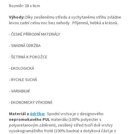
Rozměr: 28 x 6cm
Výhody:
Díky zesílenému středu a vychytanému střihu zvládne
levou zadní celou noc bez nehody . Příjemná, hebká a krásná..
- ČESKÉ PŘÍRODNÍ MATERIÁLY
- SNADNÁ ÚDRŽBA
- ŠETRNÁ K POKOŽCE
- EKOLOGICKÁ
- RYCHLE SUCHÁ
- VARIABILNÍ
- EKONOMICKY VÝHODNÁ
Materiál a
údržba:
Spodní vrstva je z designového
nepromokavého PUL
materiálu (100% polyester s
polyuretanovým zátěrem), zesílený střed tvoří dvě vrstvy
vysokogramážního froté (100% bavlna) a dotyková část je z