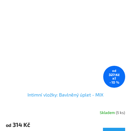
od
327 Kč
až
–10 %
Intimní vložky: Bavlněný úplet - MIX
Skladem
(5 ks)
Průměrné
hodnocení
314 Kč
produktu
od
je