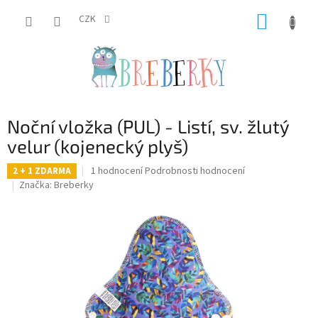
Přejít
NÁKUP
na
CZK
obsah
KOŠÍK
Noční vložka (PUL) - Listí, sv. žlutý
velur (kojenecký plyš)
Průměrné
1 hodnocení
Podrobnosti hodnocení
2 + 1 ZDARMA
hodnocení
Značka:
Breberky
produktu
je
5,0
z
5
hvězdiček.