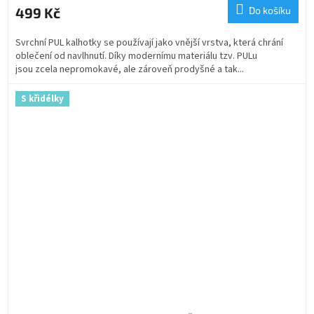
499 Kč
Do košíku
Svrchní PUL kalhotky se používají jako vnější vrstva, která chrání
oblečení od navlhnutí. Díky modernímu materiálu tzv. PULu
jsou zcela nepromokavé, ale zároveň prodyšné a tak...
S křidélky