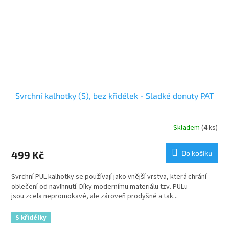
Svrchní kalhotky (S), bez křidélek - Sladké donuty PAT
Skladem
(4 ks)
499 Kč
Do košíku
Svrchní PUL kalhotky se používají jako vnější vrstva, která chrání
oblečení od navlhnutí. Díky modernímu materiálu tzv. PULu
jsou zcela nepromokavé, ale zároveň prodyšné a tak...
S křidélky