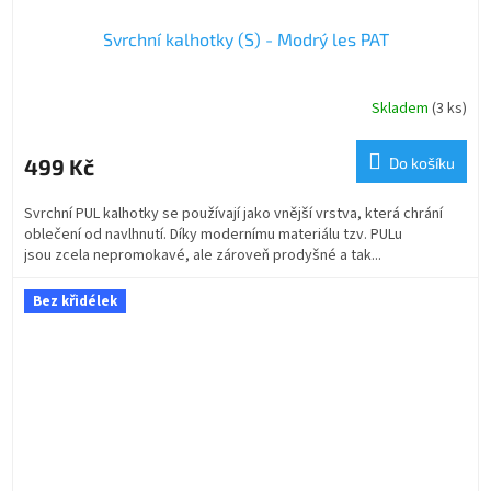
Svrchní kalhotky (S) - Modrý les PAT
Skladem
(3 ks)
499 Kč
Do košíku
Svrchní PUL kalhotky se používají jako vnější vrstva, která chrání
oblečení od navlhnutí. Díky modernímu materiálu tzv. PULu
jsou zcela nepromokavé, ale zároveň prodyšné a tak...
Bez křidélek