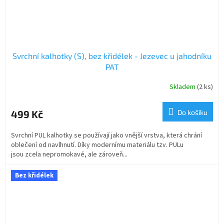
Svrchní kalhotky (S), bez křidélek - Jezevec u jahodníku
PAT
Skladem
(2 ks)
499 Kč
Do košíku
Svrchní PUL kalhotky se používají jako vnější vrstva, která chrání
oblečení od navlhnutí. Díky modernímu materiálu tzv. PULu
jsou zcela nepromokavé, ale zároveň...
Bez křidélek