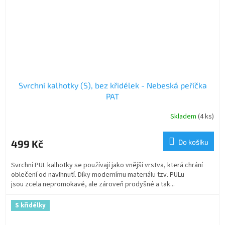
Svrchní kalhotky (S), bez křidélek - Nebeská peříčka
PAT
Skladem
(4 ks)
499 Kč
Do košíku
Svrchní PUL kalhotky se používají jako vnější vrstva, která chrání
oblečení od navlhnutí. Díky modernímu materiálu tzv. PULu
jsou zcela nepromokavé, ale zároveň prodyšné a tak...
S křidélky