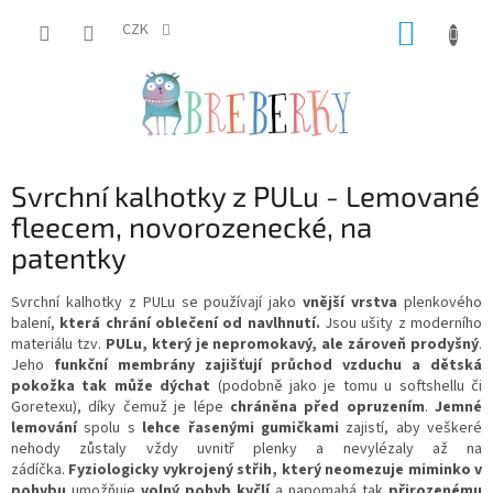
Přejít
NÁKUP
na
CZK
obsah
KOŠÍK
Svrchní kalhotky z PULu - Lemované
fleecem, novorozenecké, na
patentky
Svrchní kalhotky z PULu se používají jako
vnější vrstva
plenkového
balení,
která chrání oblečení od navlhnutí.
Jsou ušity z moderního
materiálu tzv.
PULu, který je nepromokavý, ale zároveň prodyšný
.
Jeho
funkční membrány zajišťují průchod vzduchu a
dětská
pokožka tak může dýchat
(podobně jako je tomu u softshellu či
Goretexu), díky čemuž
je lépe
chráněna před opruzením
.
Jemné
lemování
spolu s
lehce řasenými gumičkami
zajistí, aby veškeré
nehody zůstaly vždy uvnitř plenky a nevylézaly až na
zádíčka.
Fyziologicky vykrojený střih, který neomezuje miminko v
pohybu
umožňuje
volný pohyb kyčlí
a napomahá tak
přirozenému