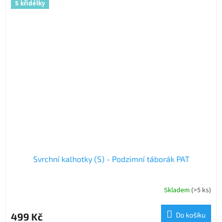
S křidélky
Svrchní kalhotky (S) - Podzimní táborák PAT
Skladem
(>5 ks)
499 Kč
Do košíku