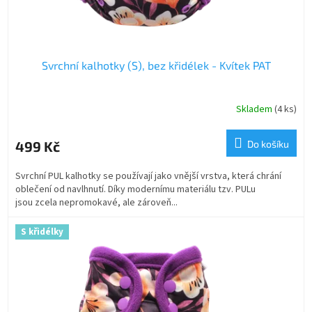
t
ů
Svrchní kalhotky (S), bez křidélek - Kvítek PAT
Skladem
(4 ks)
499 Kč
Do košíku
Svrchní PUL kalhotky se používají jako vnější vrstva, která chrání
oblečení od navlhnutí. Díky modernímu materiálu tzv. PULu
jsou zcela nepromokavé, ale zároveň...
S křidélky