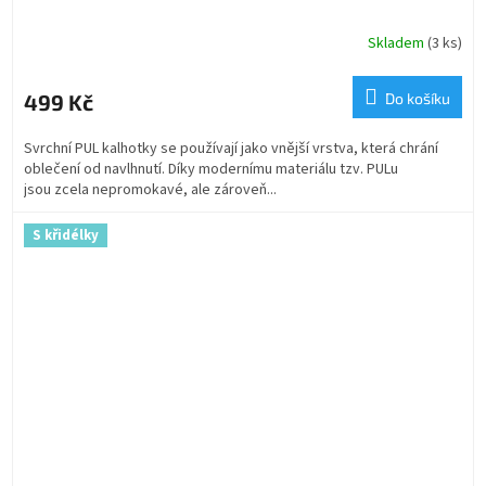
Skladem
(3 ks)
499 Kč
Do košíku
Svrchní PUL kalhotky se používají jako vnější vrstva, která chrání
oblečení od navlhnutí. Díky modernímu materiálu tzv. PULu
jsou zcela nepromokavé, ale zároveň...
S křidélky