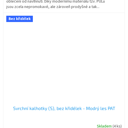
oblečení od navlhnutí. Díky modernímu materiálu tzv. PULu
jsou zcela nepromokavé, ale zároveň prodyšné a tak...
Bez křidélek
Svrchní kalhotky (S), bez křidélek - Modrý les PAT
Skladem
(4 ks)