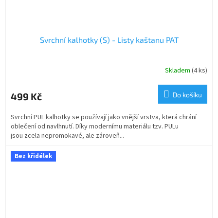
Svrchní kalhotky (S) - Listy kaštanu PAT
Skladem
(4 ks)
499 Kč
Do košíku
Svrchní PUL kalhotky se používají jako vnější vrstva, která chrání
oblečení od navlhnutí. Díky modernímu materiálu tzv. PULu
jsou zcela nepromokavé, ale zároveň...
Bez křidélek