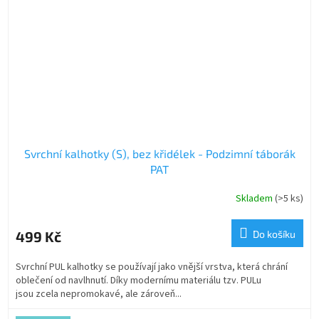
Svrchní kalhotky (S), bez křidélek - Podzimní táborák
PAT
Skladem
(>5 ks)
499 Kč
Do košíku
Svrchní PUL kalhotky se používají jako vnější vrstva, která chrání
oblečení od navlhnutí. Díky modernímu materiálu tzv. PULu
jsou zcela nepromokavé, ale zároveň...