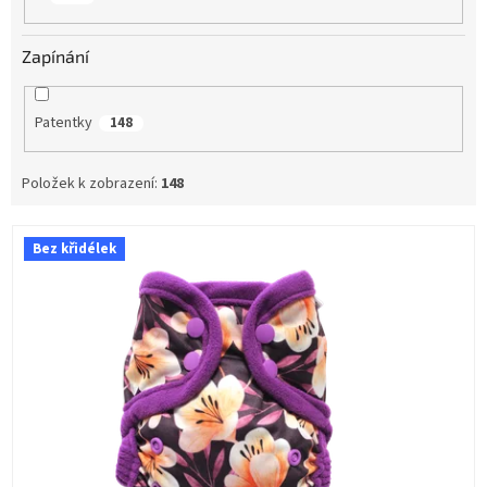
Zapínání
Patentky
148
Položek k zobrazení:
148
V
Bez křidélek
ý
p
i
s
p
r
o
d
u
k