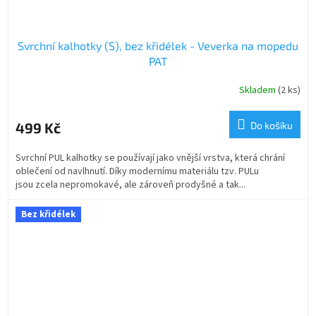
Svrchní kalhotky (S), bez křidélek - Veverka na mopedu
PAT
Skladem
(2 ks)
499 Kč
Do košíku
Svrchní PUL kalhotky se používají jako vnější vrstva, která chrání
oblečení od navlhnutí. Díky modernímu materiálu tzv. PULu
jsou zcela nepromokavé, ale zároveň prodyšné a tak...
Bez křidélek