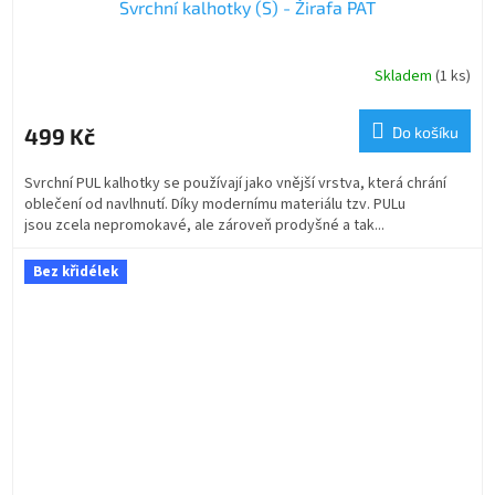
Svrchní kalhotky (S) - Žirafa PAT
Skladem
(1 ks)
499 Kč
Do košíku
Svrchní PUL kalhotky se používají jako vnější vrstva, která chrání
oblečení od navlhnutí. Díky modernímu materiálu tzv. PULu
jsou zcela nepromokavé, ale zároveň prodyšné a tak...
Bez křidélek