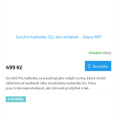
Svrchní kalhotky (S), bez křidélek - Zebra PAT
Skladem
(4 ks)
499 Kč
Do košíku
Svrchní PUL kalhotky se používají jako vnější vrstva, která chrání
oblečení od navlhnutí. Díky modernímu materiálu tzv. PULu
jsou zcela nepromokavé, ale zároveň prodyšné a tak...
S křidélky