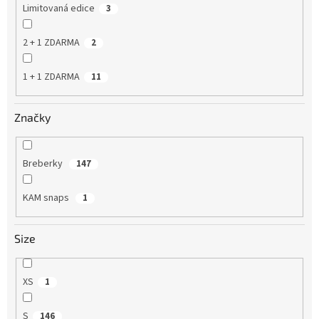
Limitovaná edice
3
2 + 1 ZDARMA
2
1 + 1 ZDARMA
11
Značky
Breberky
147
KAM snaps
1
Size
XS
1
S
146