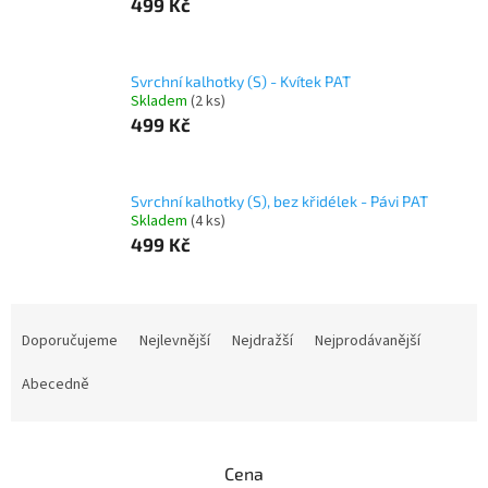
499 Kč
Svrchní kalhotky (S) - Kvítek PAT
Skladem
(2 ks)
499 Kč
Svrchní kalhotky (S), bez křidélek - Pávi PAT
Skladem
(4 ks)
499 Kč
Ř
a
Doporučujeme
Nejlevnější
Nejdražší
Nejprodávanější
z
e
Abecedně
n
í
p
Cena
r