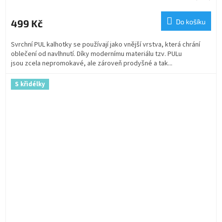
499 Kč
Do košíku
Svrchní PUL kalhotky se používají jako vnější vrstva, která chrání
oblečení od navlhnutí. Díky modernímu materiálu tzv. PULu
jsou zcela nepromokavé, ale zároveň prodyšné a tak...
S křidélky