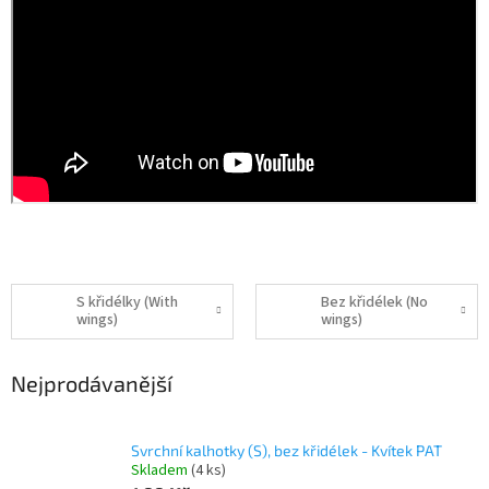
S křidélky (With
Bez křidélek (No
wings)
wings)
Nejprodávanější
Svrchní kalhotky (S), bez křidélek - Kvítek PAT
Skladem
(4 ks)