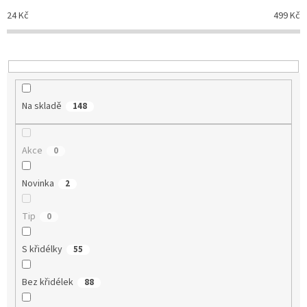
o
24
Kč
499
Kč
d
u
k
t
ů
Na skladě
148
Akce
0
Novinka
2
Tip
0
S křidélky
55
Bez křidélek
88