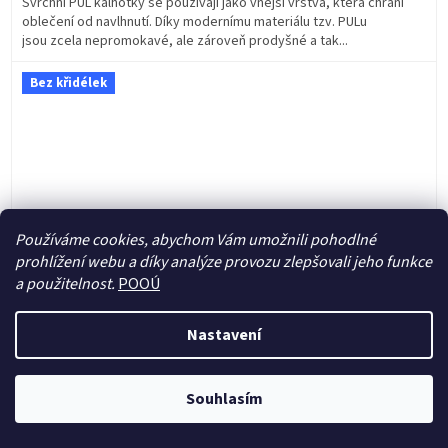
Svrchní PUL kalhotky se používají jako vnější vrstva, která chrání
oblečení od navlhnutí. Díky modernímu materiálu tzv. PULu
jsou zcela nepromokavé, ale zároveň prodyšné a tak...
Bez křidélek
Používáme cookies, abychom Vám umožnili pohodlné
prohlížení webu a díky analýze provozu zlepšovali jeho funkce
a použitelnost.
POOÚ
Nastavení
Svrchní kalhotky (S), bez křidélek - Svlačec s růží PAT
Souhlasím