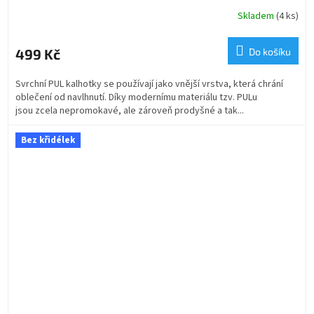
Skladem
(4 ks)
499 Kč
Do košíku
Svrchní PUL kalhotky se používají jako vnější vrstva, která chrání
oblečení od navlhnutí. Díky modernímu materiálu tzv. PULu
jsou zcela nepromokavé, ale zároveň prodyšné a tak...
Bez křidélek