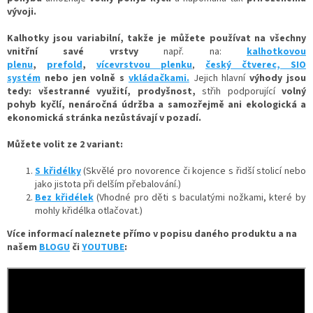
vývoji
.
Kalhotky jsou variabilní, takže je můžete používat na všechny
vnitřní savé vrstvy
např. na:
kalhotkovou
plenu
,
prefold
,
vícevrstvou plenku
,
český čtverec,
SIO
systém
nebo jen volně
s
vkládačkami.
Jejich hlavní
výhody jsou
tedy: všestranné využití, prodyšnost,
střih podporující
volný
pohyb kyčlí, nenáročná údržba a samozřejmě ani ekologická a
ekonomická stránka nezůstávají v pozadí.
Můžete volit ze 2 variant:
S křidélky
(Skvělé pro novorence či kojence s řidší stolicí nebo
jako jistota při delším přebalování.)
Bez křidélek
(Vhodné pro děti s baculatými nožkami, které by
mohly křidélka otlačovat.)
Více informací naleznete přímo v popisu daného produktu a na
našem
BLOGU
či
YOUTUBE
: