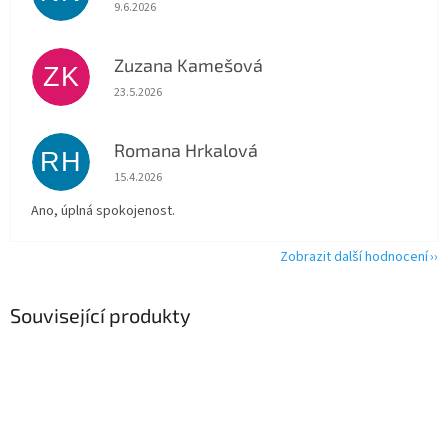
Hodnocení obchodu je 5 z 5 hvězdiček.
9.6.2026
Zuzana Kamešová
ZK
Hodnocení obchodu je 5 z 5 hvězdiček.
23.5.2026
Romana Hrkalová
RH
Hodnocení obchodu je 5 z 5 hvězdiček.
15.4.2026
Ano, úplná spokojenost.
Zobrazit další hodnocení
Související produkty