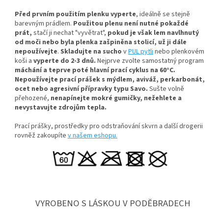
Před prvním použitím plenku vyperte
, ideálně se stejně
barevným prádlem.
Použitou plenu není nutné pokaždé
prát,
stačí ji nechat "vyvětrat",
pokud je však lem navlhnutý
od moči nebo byla plenka zašpiněna stolicí, už ji dále
nepoužívejte
.
Skladujte na sucho
v
PUL pytli
nebo plenkovém
koši a
vyperte do 2-3 dnů.
Nejprve zvolte samostatný program
máchání a teprve poté hlavní prací cyklus na 60°C.
Nepoužívejte prací prášek s mýdlem, aviváž, perkarbonát,
ocet nebo agresivní přípravky typu Savo.
Sušte volně
přehozené,
nenapínejte mokré gumičky, n
ežehlete a
nevystavujte zdrojům tepla.
Prací prášky, prostředky pro odstraňování skvrn a další drogerii
rovněž zakoupíte
v našem eshopu.
VYROBENO S LÁSKOU V PODĚBRADECH