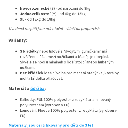
Novorozenecké
(S) - od narození do 8kg
Jednovelikostní
(M) - od 6kg do 15kg
XL
- od 12kg do 18kg
Uvedená rozpětí jsou orientační - záleží na proporcích.
Varianty:
S křidélky
nebo lidově s "dvojitými gumičkami" má
rozšířenou část mezi nožičkami a těsněji je obepíná.
Skvěle se hodí u miminek s řidší stolicí anebo hubenými
nožkami.
Bez křidélek
ideální volba pro macatá stehýnka, která by
mohla křidélka otlačovat.
Materiál a
údržba
:
Kalhotky: PUL 100% polyester z recyklátu laminovaný
polyuretanem (vyroben v EU)
Lemování: Fleece 100% polyester z recyklátu (vyroben v
EU)
Materiály jsou certifikovány pro děti do 3 let.