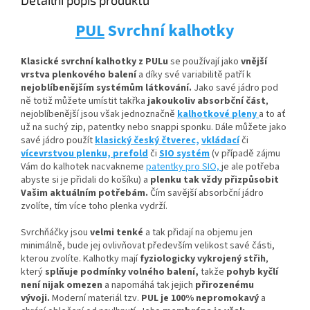
Detailní popis produktu
PUL
Svrchní kalhotky
Klasické svrchní kalhotky z PULu
se používají jako
vnější
vrstva plenkového balení
a díky své variabilitě patří k
nejoblíbenějším systémům látkování.
Jako savé jádro pod
ně totiž můžete umístit
takřka
jakoukoliv absorbční
část
,
nejoblíbenější jsou však jednoznačně
kalhotkové pleny
a to ať
už na suchý zip, patentky nebo snappi sponku. Dále můžete jako
savé jádro použít
klasický český čtverec,
vkládací
či
vícevrstvou plenku,
prefold
či
SIO systém
(v případě zájmu
Vám do kalhotek nacvakneme
patentky pro SIO,
je ale potřeba
abyste si je přidali do košíku) a
plenku tak vždy přizpůsobit
Vašim aktuálním potřebám.
Čím savější absorbční jádro
zvolíte, tím více toho plenka vydrží.
Svrchňáčky jsou
velmi tenké
a tak přidají na objemu jen
minimálně, bude jej ovlivňovat především velikost savé části,
kterou zvolíte. Kalhotky mají
fyziologicky vykrojený střih
,
který
splňuje podmínky volného balení,
takže
pohyb kyčlí
není nijak omezen
a napomáhá tak jejich
přirozenému
vývoji
.
Moderní materiál tzv.
PUL je 100% nepromokavý
a