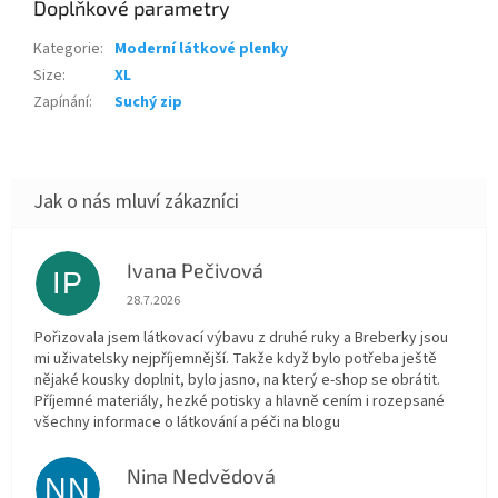
Doplňkové parametry
Kategorie
:
Moderní látkové plenky
Size
:
XL
Zapínání
:
Suchý zip
Ivana Pečivová
IP
Hodnocení obchodu je 5 z 5 hvězdiček.
28.7.2026
Pořizovala jsem látkovací výbavu z druhé ruky a Breberky jsou
mi uživatelsky nejpříjemnější. Takže když bylo potřeba ještě
nějaké kousky doplnit, bylo jasno, na který e-shop se obrátit.
Příjemné materiály, hezké potisky a hlavně cením i rozepsané
všechny informace o látkování a péči na blogu
Nina Nedvědová
NN