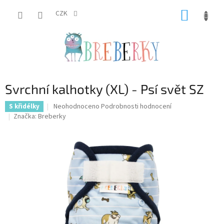
Přejít
NÁKUP
na
CZK
obsah
KOŠÍK
Svrchní kalhotky (XL) - Psí svět SZ
Průměrné
Neohodnoceno
Podrobnosti hodnocení
S křidélky
hodnocení
Značka:
Breberky
produktu
je
0,0
z
5
hvězdiček.