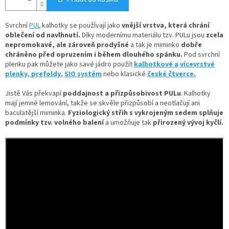
Svrchní
PUL
kalhotky se používají jako
vnější vrstva, která chrání
oblečení od navlhnutí.
Díky
modernímu materiálu tzv. PULu jsou
zcela
nepromokavé, ale zároveň prodyšné
a tak je miminko
dobře
chráněno před opruzením i během dlouhého spánku.
Pod svrchní
plenku pak můžete jako savé jádro použít
kalhotkové a
vícevrstvé
plenky,
prefoldy
,
SIO systém
nebo klasické
české čtverce.
Jistě Vás překvapí
poddajnost a přizpůsobivost PULu
. Kalhotky
mají jemné lemování, takže se skvěle přizpůsobí a neotlačují ani
baculatější miminka.
Fyziologický střih s vykrojeným sedem splňuje
podmínky tzv. volného balení
a umožňuje tak
přirozený vývoj kyčlí.