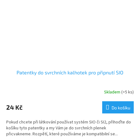
Patentky do svrchních kalhotek pro připnutí SIO
Skladem
(>5 ks)
24 Kč
Do košíku
Pokud chcete při látkování používat systém SIO či SI2, přihoďte do
košíku tyto patentky a my Vám je do svrchních plenek
přicvakneme. Rozpětí, které používáme je kompatibilní se...