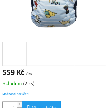
559 Kč
/ ks
Měrná
Skladem
(2 ks)
cena:
Možnosti doručení
Přidat do košíku