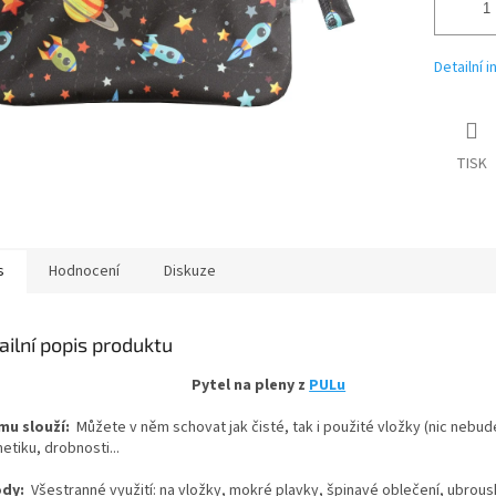
Detailní 
TISK
s
Hodnocení
Diskuze
ailní popis produktu
Pytel na pleny z
PULu
mu slouží:
Můžete v něm schovat jak čisté, tak i použité vložky (nic nebude 
etiku, drobnosti...
ody:
Všestranné využití: na vložky, mokré plavky, špinavé oblečení, ubrousky