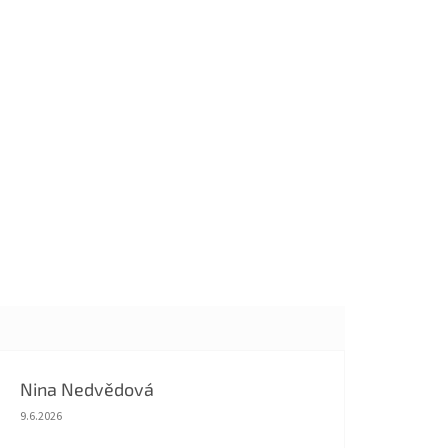
Nina Nedvědová
Hodnocení obchodu je 5 z 5 hvězdiček.
9.6.2026