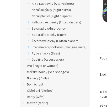
n
AI2 a Kapsovky (AI2, Pockets)
e
Noční sukýnky (Night skirts)
l
Noční plenky (Night diapers)
Kalhotkové plenky (Fitted diapers)
Savá jádra (Absorbency)
Separační plenky (Liners)
Čtvercové pleny (Cotton diapers)
Přebalovací podložky (Changing mats)
Pytle a tašky (Bags)
Popi
Doplňky (Accessories)
Pro ženy (For women)
Mořské houby (Sea sponges)
Det
Nočníky (Potty)
Domácnost
Oblečení (Clothes)
K če
kosm
Dárky (Gifts)
Metráž (fabric)
Výh