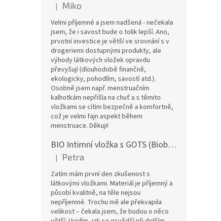
Miko
|
Hodnocení produktu je 5 z 5 hvězdiček.
Velmi příjemné a jsem nadšená - nečekala
jsem, že i savost bude o tolik lepší. Ano,
prvotní investice je větší ve srovnání s v
drogeriemi dostupnými produkty, ale
výhody látkových vložek opravdu
převyšují (dlouhodobě finančně,
ekologicky, pohodlím, savostí atd.).
Osobně jsem např. menstruačním
kalhotkám nepřišla na chuť a s těmito
vložkami se cítím bezpečně a komfortně,
což je velmi fajn aspekt během
menstruace. Děkuji!
BIO Intimní vložka s GOTS (Biobavlněný úplet) - Malované pivoňky v hořčicové
Petra
|
Hodnocení produktu je 5 z 5 hvězdiček.
Zatím mám první den zkušenost s
látkovými vložkami. Materiál je příjemný a
působí kvalitně, na těle nejsou
nepříjemné. Trochu mě ale překvapila
velikost – čekala jsem, že budou o něco
větší. Uvidím, jak se osvědčí při delším