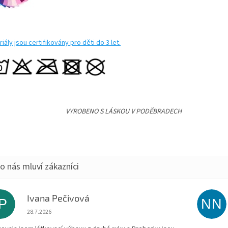
iály jsou certifikovány pro děti do 3 let.
VYROBENO S LÁSKOU V PODĚBRADECH
Ivana Pečivová
IP
NN
Hodnocení obchodu je 5 z 5 hvězdiček.
28.7.2026