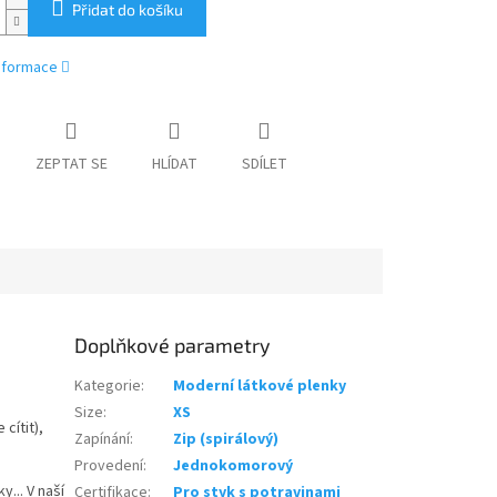
Přidat do košíku
informace
ZEPTAT SE
HLÍDAT
SDÍLET
Doplňkové parametry
Kategorie
:
Moderní látkové plenky
Size
:
XS
cítit),
Zapínání
:
Zip (spirálový)
Provedení
:
Jednokomorový
... V naší
Certifikace
:
Pro styk s potravinami