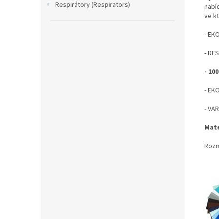
Respirátory (Respirators)
nabí
ve k
- EK
- DE
- 1
- EK
- VAR
Mate
Rozm