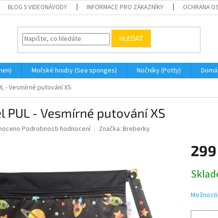
BLOG S VIDEONÁVODY
INFORMACE PRO ZÁKAZNÍKY
OCHRANA OS
HLEDAT
men)
Mořské houby (Sea sponges)
Nočníky (Potty)
Domá
UL - Vesmírné putování XS
l PUL - Vesmírné putování XS
né
noceno
Podrobnosti hodnocení
Značka:
Breberky
ní
299
u
Měrná
Skla
cena:
ek.
Možnosti