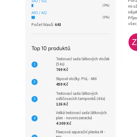
Poři
SiO / SI2
(3%)
mi u
něja
AIO / AI2
Příj
(5%)
všec
Počet hlasů:
643
Top 10 produktů
Testovací sada látkových vložek
(5 ks)
769 Kč
Slipové vložky: PUL - MIX
459 Kč
Testovací sada látkových
odličovacích tamponků (4 ks)
126 Kč
Velká testovací sada látkových
plen - novorozenecká
4 309 Kč
Fleecová separační plenka M -