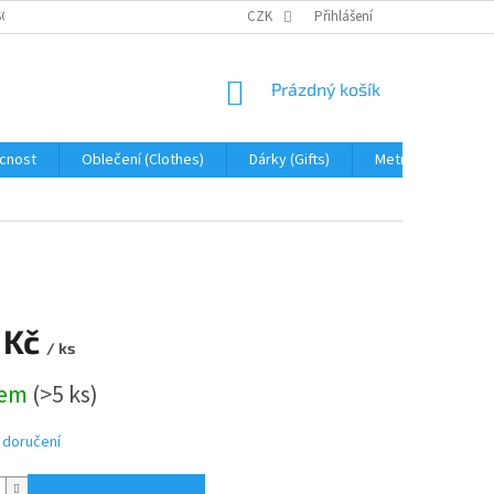
OBNÍCH ÚDAJŮ
JAK NA REKLAMACI A VRÁCENÍ ZBOŽÍ
CZK
Přihlášení
PROHLÁŠENÍ 
NÁKUPNÍ
Prázdný košík
KOŠÍK
cnost
Oblečení (Clothes)
Dárky (Gifts)
Metráž (fabric)
 Kč
/ ks
dem
(>5 ks)
 doručení