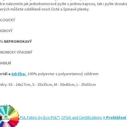
dce naleznete jak jednokomorové pytle s jednou kapsou, tak i pytle dvou
terých můžete odděleně nosit čisté a špinavé plenky.
OLOGICKÝ
SIGNOVÝ
00% NEPROMOKAVÝ
ONOMICKY VÝHODNÝ
IABILNÍ
riál a
údržba:
100% polyester s polyuretanový zátěrem
ěry: XS - 24x17cm, S - 25x35cm, M - 30x40cm, L - 35x55cm
PUL Fabric by Eco-PUL™
,
CPSIA and Certifications
+ Prohlášení