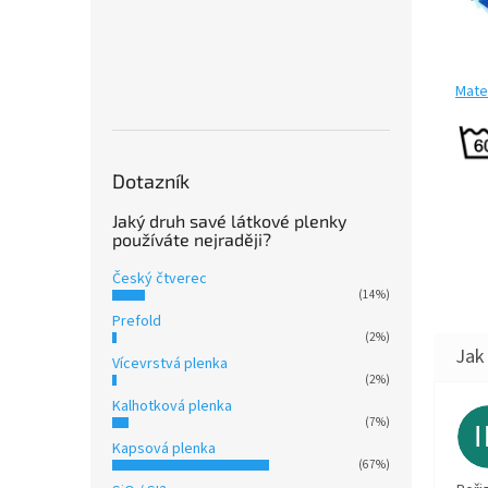
Mater
Dotazník
Jaký druh savé látkové plenky
používáte nejraději?
Český čtverec
(14%)
Prefold
(2%)
Vícevrstvá plenka
(2%)
Kalhotková plenka
(7%)
Kapsová plenka
(67%)