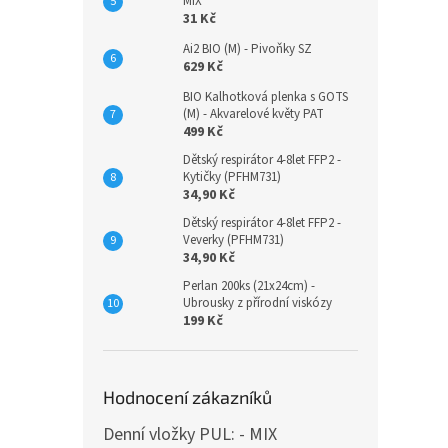
MIX
31 Kč
Ai2 BIO (M) - Pivoňky SZ
629 Kč
BIO Kalhotková plenka s GOTS
(M) - Akvarelové květy PAT
499 Kč
Dětský respirátor 4-8let FFP2 -
Kytičky (PFHM731)
34,90 Kč
Dětský respirátor 4-8let FFP2 -
Veverky (PFHM731)
34,90 Kč
Perlan 200ks (21x24cm) -
Ubrousky z přírodní viskózy
199 Kč
Hodnocení zákazníků
Denní vložky PUL: - MIX