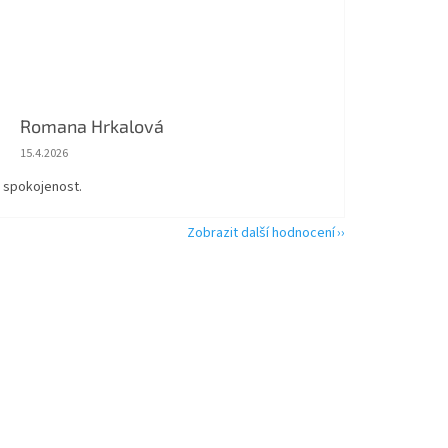
Romana Hrkalová
Hodnocení obchodu je 5 z 5 hvězdiček.
15.4.2026
á spokojenost.
Zobrazit další hodnocení