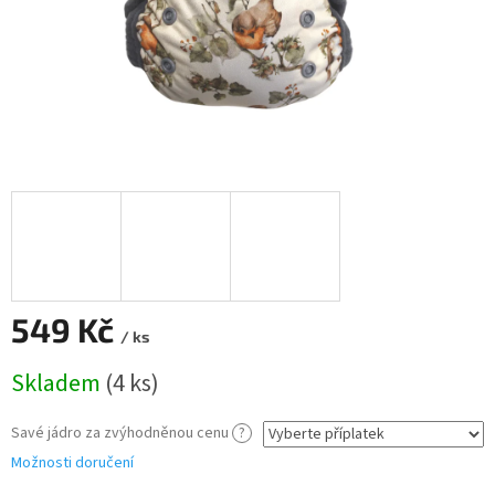
549 Kč
/ ks
Měrná
Skladem
(4 ks)
cena:
Savé jádro za zvýhodněnou cenu
?
Možnosti doručení