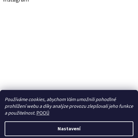
Používáme cookies, abychom Vám umožnili pohodlné
prohlížení webu a díky analýze provozu zlepšovali jeho funkce
Sledovat na Instagramu
a použitelnost.
POOÚ
Nastavení
Vytvořil Shoptet