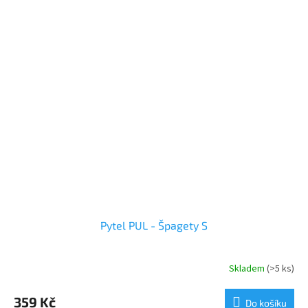
Pytel PUL - Špagety S
Skladem
(>5 ks)
Průměrné
hodnocení
produktu
359 Kč
Do košíku