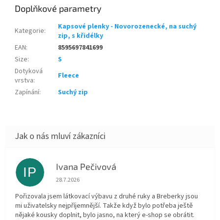
Doplňkové parametry
Kapsové plenky - Novorozenecké, na suchý
Kategorie
:
zip, s křidélky
EAN
:
8595697841699
Size
:
S
Dotyková
Fleece
vrstva
:
Zapínání
:
Suchý zip
Ivana Pečivová
IP
Hodnocení obchodu je 5 z 5 hvězdiček.
28.7.2026
Pořizovala jsem látkovací výbavu z druhé ruky a Breberky jsou
mi uživatelsky nejpříjemnější. Takže když bylo potřeba ještě
nějaké kousky doplnit, bylo jasno, na který e-shop se obrátit.