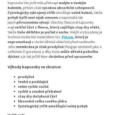
Kapsovka Vás jistě mile překvapí
malým a tenkým
balením
, přitom však
vysokou absorbční schopností
.
Fyziologicky vykrojený střih
umožňuje
volné balení,
takže
pohyb kyčlí neni nijak omezen
a napomahá tak
jejich
přirozenému vývoji
.
Všechny fleecové kapsovky
mají
vnitřní část z fleecu, který zajišťuje stay dry efekt
,
takže
Vaše děťátko je pořád v suchu
. Vnější vrstva pleny je
tvořena moderním materiálem tzv.
PULem
, který je
nepromokavý
a chrání dětské oblečení před navlhnutím.
Jeho
membrána je však prodyšná
(funguje obdobně jako u
softshelu či goretexu) a díky tomu
může dětská pokožka
dýchat
a je tak ještě lépe
chráněna před opruzením
.
Výhody kapsovky ve zkratce:
prodyšná
tenká a poddajná
velmi rychle suchá
rychlé a snadné přebalení
stay dry dotyková část
libovolná volba savého jádra
fyziologický střih umožňující volný pohyb