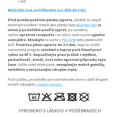
v EU)
Materiály jsou certifikovány pro děti do 3 let.
Před prvním použitím plenku vyperte
, ideálně se stejně
barevným prádlem
. Stejně jako plenky typu
aIl in two (AI2)
je
nutné ji po každém použití vyprat
, po sundání ji
nejříve
opratrně rozepněte
i ve výšce sedu a poté
vyjměte
savá jádra.
Skladujte
na sucho v
PUL pytli
nebo plenkovém
koši.
Použitou plenu vyperte do 2-3 dnů
, nejprve zvolte
samostatný program
máchání a teprve poté hlavní prací
cyklus na 60°C.
Nepoužívejte prací prášek s mýdlem,
perkarbonát, aviváž, ocet nebo agresivní přípravky typu
Savo.
Sušte volně přehozené,
nenapínejte mokré gumičky,
n
ežehlete a nevystavujte zdrojům tepla.
Prací prášky, prostředky pro odstraňování skvrn a další drogerii
rovněž zakoupíte
v našem eshopu.
VYROBENO S LÁSKOU V PODĚBRADECH