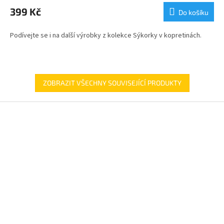
399 Kč
Do košíku
Podívejte se i na další výrobky z kolekce Sýkorky v kopretinách.
ZOBRAZIT VŠECHNY SOUVISEJÍCÍ PRODUKTY
Z
á
p
a
t
í