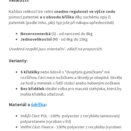
Velikosti
:
Každou velikost lze velmi
snadno regulovat ve výšce sedu
pomocí patentek
a v obvodu bříška
díky suchému zipu či
patentek (podle toho, jaký typ jste při nákupu upřednostnili).
Novorozenecká
(S) - od narození do 8kg
Jednovelikostní
(M) - od 6kg do 15kg
Uvedená rozpětí jsou orientační - záleží na proporcích.
Varianty:
S křidélky
nebo lidově s "dvojitými gumičkami" má
rozšířnou část mezi nožičkami a těsněji je obepíná. Skvěle
se hodí u miminek s řidší stolicí anebo hubenými nožkami
Bez křidélek
ideální volba pro macatá stehýnka, která by
mohla křidélka otlačovat.
Materiál a
údržba
:
Vnější část: PUL - 100% polyester z recyklátu laminovaný
polyuretanem (vyroben v EU)
Vnitřní část: Fleece - 100% polyester z recyklátu (vyroben