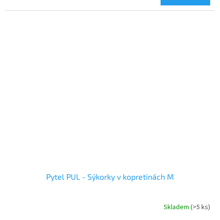
je
5,0
z
5
hvězdiček.
Pytel PUL - Sýkorky v kopretinách M
Skladem
(>5 ks)