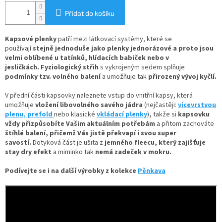
Přidat do košíku
Kapsové plenky
patří mezi látkovací systémy, které se
používají
stejně jednoduše jako plenky jednorázové
a proto jsou
velmi oblíbené u tatínků, hlídacích babiček nebo v
jesličkách. Fyziologický střih
s vykrojeným sedem splňuje
podmínky tzv. volného balení
a umožňuje tak
přirozený vývoj kyčlí.
V
přední části kapsovky naleznete
vstup do vnitřní kapsy, která
umožňuje
vložení
libovolného savého jádra
(nejčastěji:
vícevrstvou
plenu,
prefold
nebo klasické
vkládací plenky
)
,
takže si
kapsovku
vždy přizpůsobíte Vašim aktuálním potřebám
a přitom zachováte
štíhlé balení, přičemž Vás jistě překvapí i svou super
savostí.
Dotyková část je ušita z
jemného fleecu
, který zajišťuje
stay dry efekt
a miminko tak
nemá zadeček v mokru.
Podívejte se i na další výrobky z kolekce
Pěnkava