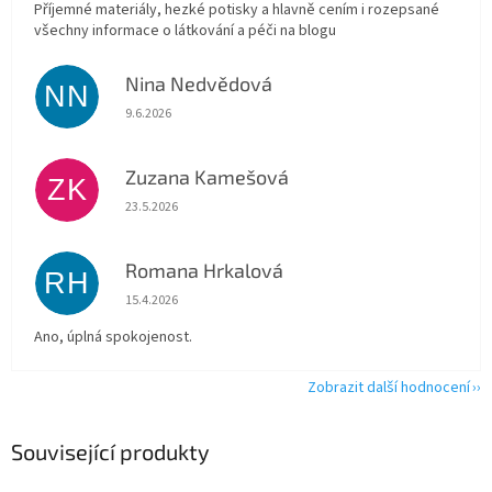
Příjemné materiály, hezké potisky a hlavně cením i rozepsané
všechny informace o látkování a péči na blogu
Nina Nedvědová
NN
Hodnocení obchodu je 5 z 5 hvězdiček.
9.6.2026
Zuzana Kamešová
ZK
Hodnocení obchodu je 5 z 5 hvězdiček.
23.5.2026
Romana Hrkalová
RH
Hodnocení obchodu je 5 z 5 hvězdiček.
15.4.2026
Ano, úplná spokojenost.
Zobrazit další hodnocení
Související produkty