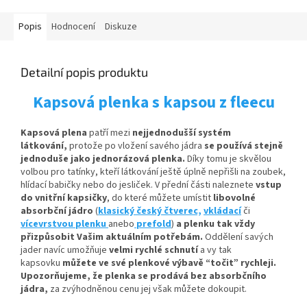
Popis
Hodnocení
Diskuze
Detailní popis produktu
Kapsová plenka s kapsou z fleecu
Kapsová plena
patří mezi
nejjednodušší systém
látkování,
protože po vložení savého jádra
se používá stejně
jednoduše jako jednorázová plenka.
Díky tomu je skvělou
volbou pro tatínky, kteří látkování ještě úplně nepřišli na zoubek,
hlídací babičky nebo do jesliček. V přední části naleznete
vstup
do vnitřní kapsičky
,
do které můžete umístit
libovolné
absorbční
jádro
(
klasický český čtverec,
vkládací
či
vícevrstvou plenku
anebo
prefold
)
a plenku tak vždy
přizpůsobit Vašim aktuálním potřebám.
Oddělení savých
jader navíc umožňuje
velmi rychlé schnutí
a vy tak
kapsovku
můžete ve své plenkové výbavě “točit” rychleji.
Upozorňujeme, že plenka se prodává bez absorbčního
jádra,
za zvýhodněnou cenu jej však můžete dokoupit.