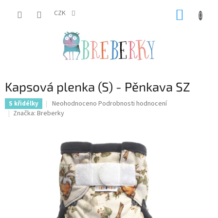
Přejít
NÁKUP
na
CZK
obsah
KOŠÍK
Kapsová plenka (S) - Pěnkava SZ
Průměrné
Neohodnoceno
Podrobnosti hodnocení
S křidélky
hodnocení
Značka:
Breberky
produktu
je
0,0
z
5
hvězdiček.