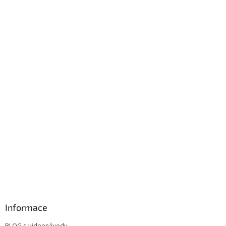
Informace
BLOG s videonávody