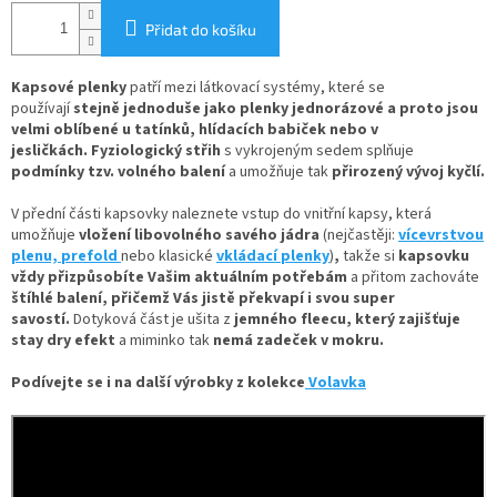
Přidat do košíku
Kapsové plenky
patří mezi látkovací systémy, které se
používají
stejně jednoduše jako plenky jednorázové
a proto jsou
velmi oblíbené u tatínků, hlídacích babiček nebo v
jesličkách. Fyziologický střih
s vykrojeným sedem splňuje
podmínky tzv. volného balení
a umožňuje tak
přirozený vývoj kyčlí.
V
přední části kapsovky naleznete
vstup do vnitřní kapsy, která
umožňuje
vložení
libovolného savého jádra
(nejčastěji:
vícevrstvou
plenu,
prefold
nebo klasické
vkládací plenky
)
,
takže si
kapsovku
vždy přizpůsobíte Vašim aktuálním potřebám
a přitom zachováte
štíhlé balení, přičemž Vás jistě překvapí i svou super
savostí.
Dotyková část je ušita z
jemného fleecu
, který zajišťuje
stay dry efekt
a miminko tak
nemá zadeček v mokru.
Podívejte se i na další výrobky z kolekce
Volavka