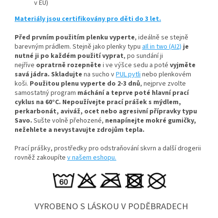
v EU)
Materiály jsou certifikovány pro děti do 3 let.
Před prvním použitím plenku vyperte
, ideálně se stejně
barevným prádlem
. Stejně jako plenky typu
aIl in two (AI2)
je
nutné ji po každém použití vyprat
, po sundání ji
nejříve
opratrně rozepněte
i ve výšce sedu a poté
vyjměte
savá jádra.
Skladujte
na sucho v
PUL pytli
nebo plenkovém
koši.
Použitou plenu vyperte do 2-3 dnů
, nejprve zvolte
samostatný program
máchání a teprve poté hlavní prací
cyklus na 60°C.
Nepoužívejte prací prášek s mýdlem,
perkarbonát, aviváž, ocet nebo agresivní přípravky typu
Savo.
Sušte volně přehozené,
nenapínejte mokré gumičky,
n
ežehlete a nevystavujte zdrojům tepla.
Prací prášky, prostředky pro odstraňování skvrn a další drogerii
rovněž zakoupíte
v našem eshopu.
VYROBENO S LÁSKOU V PODĚBRADECH