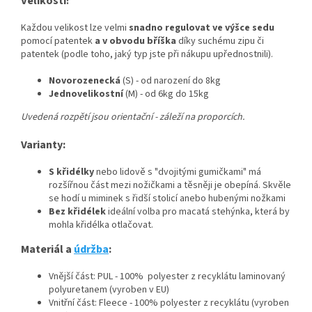
Velikosti
:
Každou velikost lze velmi
snadno regulovat ve výšce sedu
pomocí patentek
a v obvodu bříška
díky suchému zipu či
patentek (podle toho, jaký typ jste při nákupu upřednostnili).
Novorozenecká
(S) - od narození do 8kg
Jednovelikostní
(M) - od 6kg do 15kg
Uvedená rozpětí jsou orientační - záleží na proporcích.
Varianty:
S křidélky
nebo lidově s "dvojitými gumičkami" má
rozšířnou část mezi nožičkami a těsněji je obepíná. Skvěle
se hodí u miminek s řidší stolicí anebo hubenými nožkami
Bez křidélek
ideální volba pro macatá stehýnka, která by
mohla křidélka otlačovat.
Materiál a
údržba
:
Vnější část: PUL - 100% polyester z recyklátu laminovaný
polyuretanem (vyroben v EU)
Vnitřní část: Fleece - 100% polyester z recyklátu (vyroben