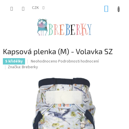
Přejít
NÁKUP
na
CZK
obsah
KOŠÍK
Kapsová plenka (M) - Volavka SZ
Průměrné
Neohodnoceno
Podrobnosti hodnocení
S křidélky
hodnocení
Značka:
Breberky
produktu
je
0,0
z
5
hvězdiček.