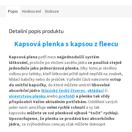
Popis
Hodnocení
Diskuze
Detailní popis produktu
Kapsová plenka s kapsou z fleecu
Kapsová plena
patří mezi
nejjednodušší systém
látkování,
protože po vložení savého jádra
se používá stejně
jednoduše jako jednorázová plenka.
Díky tomu je skvělou
volbou pro tatínky, kteří látkování ještě úplně nepřišli na zoubek,
hlídací babičky nebo do jesliček. V přední části naleznete
vstup
do vnitřní kapsičky
,
do které můžete umístit
libovolné
absorbční
jádro
(
klasický český čtverec,
vkládací
či
vícevrstvou plenku
anebo
prefold
)
a plenku tak vždy
přizpůsobit Vašim aktuálním potřebám.
Oddělení savých
jader navíc umožňuje
velmi rychlé schnutí
a vy tak
kapsovku
můžete ve své plenkové výbavě “točit” rychleji.
Upozorňujeme, že plenka se prodává bez absorbčního
jádra,
za zvýhodněnou cenu jej však můžete dokoupit.