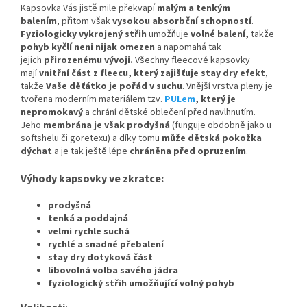
Kapsovka Vás jistě mile překvapí
malým a tenkým
balením
, přitom však
vysokou absorbční schopností
.
Fyziologicky vykrojený střih
umožňuje
volné balení,
takže
pohyb kyčlí neni nijak omezen
a napomahá tak
jejich
přirozenému vývoji
.
Všechny fleecové kapsovky
mají
vnitřní část z fleecu, který zajišťuje stay dry efekt
,
takže
Vaše děťátko je pořád v suchu
. Vnější vrstva pleny je
tvořena moderním materiálem tzv.
PULem
, který je
nepromokavý
a chrání dětské oblečení před navlhnutím.
Jeho
membrána je však prodyšná
(funguje obdobně jako u
softshelu či goretexu) a díky tomu
může dětská pokožka
dýchat
a je tak ještě lépe
chráněna před opruzením
.
Výhody kapsovky ve zkratce:
prodyšná
tenká a poddajná
velmi rychle suchá
rychlé a snadné přebalení
stay dry dotyková část
libovolná volba savého jádra
fyziologický střih umožňující volný pohyb