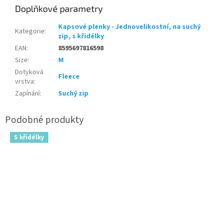
Doplňkové parametry
Kapsové plenky - Jednovelikostní, na suchý
Kategorie
:
zip, s křidélky
EAN
:
8595697816598
Size
:
M
Dotyková
Fleece
vrstva
:
Zapínání
:
Suchý zip
S křidélky