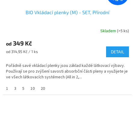
BIO Vkládací plenky (M) - SET, Přírodní
Skladem
(>5 ks)
Průměrné
hodnocení
349 Kč
produktu
od
je
Měrná
od 314,95 Kč / 1 ks
DETAIL
5,0
cena:
z
Pořádně savé vkládací plenky jsou základ každé látkovací výbavy.
5
Používají se pro zvýšení savosti absorbční části pleny a využijete je
hvězdiček.
ve všech látkovacích systémech (All in 2,...
1
3
5
10
20