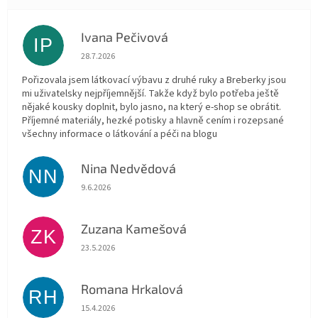
Ivana Pečivová
IP
Hodnocení obchodu je 5 z 5 hvězdiček.
28.7.2026
Pořizovala jsem látkovací výbavu z druhé ruky a Breberky jsou
mi uživatelsky nejpříjemnější. Takže když bylo potřeba ještě
nějaké kousky doplnit, bylo jasno, na který e-shop se obrátit.
Příjemné materiály, hezké potisky a hlavně cením i rozepsané
všechny informace o látkování a péči na blogu
Nina Nedvědová
NN
Hodnocení obchodu je 5 z 5 hvězdiček.
9.6.2026
Zuzana Kamešová
ZK
Hodnocení obchodu je 5 z 5 hvězdiček.
23.5.2026
Romana Hrkalová
RH
Hodnocení obchodu je 5 z 5 hvězdiček.
15.4.2026