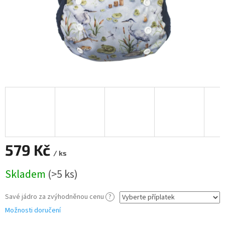
579 Kč
/ ks
Měrná
Skladem
(>5 ks)
cena:
Savé jádro za zvýhodněnou cenu
?
Možnosti doručení