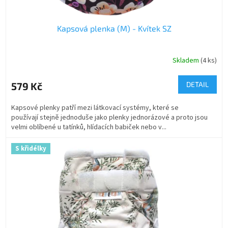
Kapsová plenka (M) - Kvítek SZ
Skladem
(4 ks)
579 Kč
DETAIL
Kapsové plenky patří mezi látkovací systémy, které se
používají stejně jednoduše jako plenky jednorázové a proto jsou
velmi oblíbené u tatínků, hlídacích babiček nebo v...
S křidélky