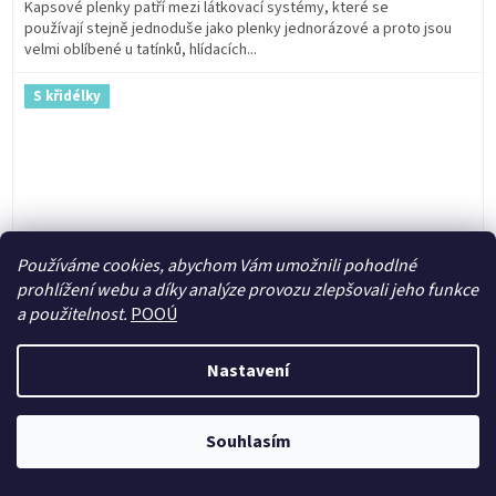
Kapsové plenky patří mezi látkovací systémy, které se
používají stejně jednoduše jako plenky jednorázové a proto jsou
velmi oblíbené u tatínků, hlídacích...
S křidélky
Používáme cookies, abychom Vám umožnili pohodlné
prohlížení webu a díky analýze provozu zlepšovali jeho funkce
a použitelnost.
POOÚ
Nastavení
Souhlasím
Kapsová plenka (M) - Fialové kopretiny SZ