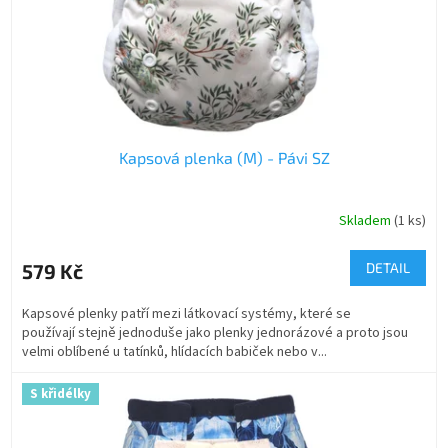
Kapsová plenka (M) - Pávi SZ
Skladem
(1 ks)
579 Kč
DETAIL
Kapsové plenky patří mezi látkovací systémy, které se
používají stejně jednoduše jako plenky jednorázové a proto jsou
velmi oblíbené u tatínků, hlídacích babiček nebo v...
S křidélky