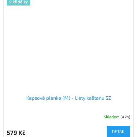
S křidélky
Kapsová plenka (M) - Listy kaštanu SZ
Skladem
(4 ks)
579 Kč
DETAIL