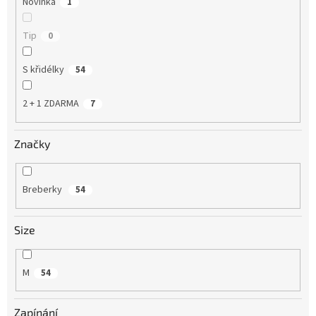
Novinka
1
Tip
0
S křidélky
54
2 + 1 ZDARMA
7
Značky
Breberky
54
Size
M
54
Zapínání