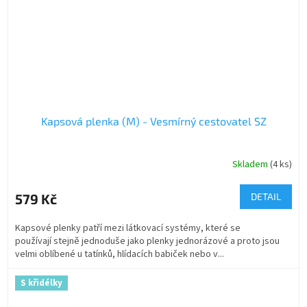
Kapsová plenka (M) - Vesmírný cestovatel SZ
Skladem
(4 ks)
579 Kč
DETAIL
Kapsové plenky patří mezi látkovací systémy, které se
používají stejně jednoduše jako plenky jednorázové a proto jsou
velmi oblíbené u tatínků, hlídacích babiček nebo v...
S křidélky