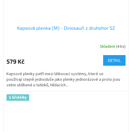
Kapsová plenka (M) - Dinosauři z druhohor SZ
Skladem
(4 ks)
579 Kč
DETAIL
Kapsové plenky patří mezi látkovací systémy, které se
používají stejně jednoduše jako plenky jednorázové a proto jsou
velmi oblíbené u tatínků, hlídacích...
S křidélky