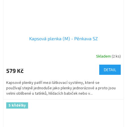
Kapsová plenka (M) - Pěnkava SZ
Skladem
(2 ks)
579 Kč
DETAIL
Kapsové plenky patří mezi látkovací systémy, které se
používají stejně jednoduše jako plenky jednorázové a proto jsou
velmi oblíbené u tatínků, hlídacích babiček nebo v...
S křidélky