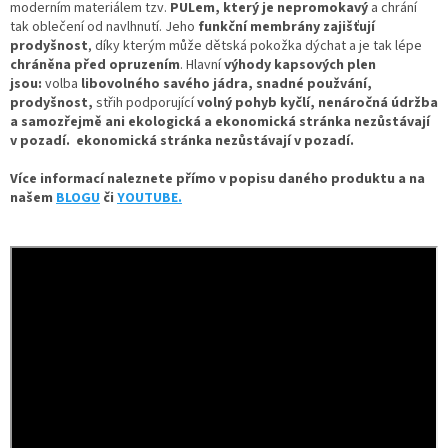
moderním materiálem tzv.
PULem, který je nepromokavý
a chrání
tak oblečení od navlhnutí. Jeho
funkční membrány zajišťují
prodyšnost
, díky kterým může dětská pokožka dýchat a je tak lépe
chráněna před opruzením
.
Hlavní
výhody kapsových plen
jsou:
volba
libovolného savého jádra, snadné použvání,
prodyšnost,
střih podporující
volný pohyb kyčlí, nenáročná údržba
a samozřejmě ani ekologická a ekonomická stránka nezůstávají
v pozadí.
ekonomická stránka nezůstávají v pozadí.
Více informací naleznete přímo v popisu daného produktu a na
našem
BLOGU
či
YOUTUBE.