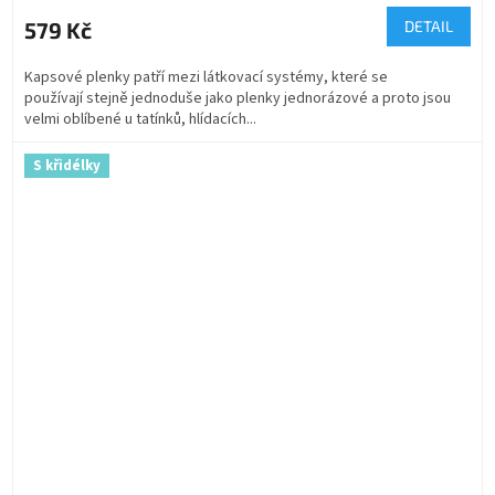
579 Kč
DETAIL
Kapsové plenky patří mezi látkovací systémy, které se
používají stejně jednoduše jako plenky jednorázové a proto jsou
velmi oblíbené u tatínků, hlídacích...
S křidélky