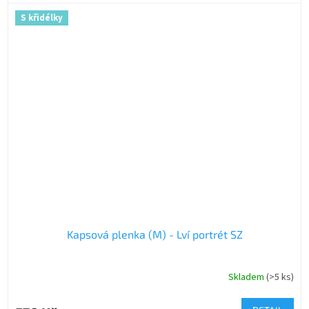
S křidélky
Kapsová plenka (M) - Lví portrét SZ
Skladem
(>5 ks)