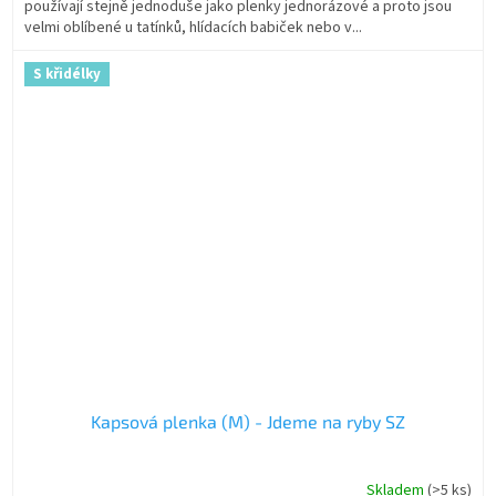
používají stejně jednoduše jako plenky jednorázové a proto jsou
velmi oblíbené u tatínků, hlídacích babiček nebo v...
S křidélky
Kapsová plenka (M) - Jdeme na ryby SZ
Skladem
(>5 ks)