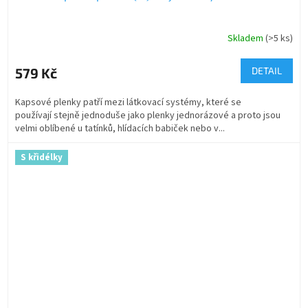
Skladem
(>5 ks)
579 Kč
DETAIL
Kapsové plenky patří mezi látkovací systémy, které se
používají stejně jednoduše jako plenky jednorázové a proto jsou
velmi oblíbené u tatínků, hlídacích babiček nebo v...
S křidélky