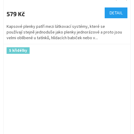
579 Kč
DETAIL
Kapsové plenky patří mezi látkovací systémy, které se
používají stejně jednoduše jako plenky jednorázové a proto jsou
velmi oblíbené u tatínků, hlídacích babiček nebo v...
S křidélky