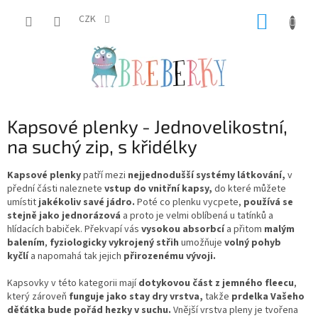
Přejít
NÁKUP
na
CZK
obsah
KOŠÍK
Kapsové plenky - Jednovelikostní,
na suchý zip, s křidélky
Kapsové plenky
patří mezi
nejjednodušší systémy látkování,
v
přední části naleznete
vstup do vnitřní kapsy,
do které můžete
umístit
jakékoliv savé jádro.
Poté co plenku vycpete,
používá se
stejně jako jednorázová
a proto je velmi oblíbená u tatínků a
hlídacích babiček. Překvapí vás
vysokou absorbcí
a přitom
malým
balením
,
fyziologicky vykrojený střih
umožňuje
volný pohyb
kyčlí
a napomahá tak jejich
přirozenému vývoji
.
Kapsovky v této kategorii mají
dotykovou část z jemného fleecu
,
který zároveň
funguje jako stay dry vrstva,
takže
prdelka Vašeho
děťátka bude pořád hezky v suchu.
Vnější vrstva pleny je tvořena