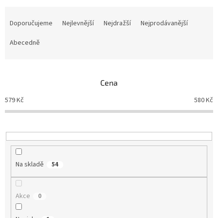
Ř
a
Doporučujeme
Nejlevnější
Nejdražší
Nejprodávanější
z
e
Abecedně
n
í
p
Cena
r
o
579
Kč
580
Kč
d
u
k
t
ů
Na skladě
54
Akce
0