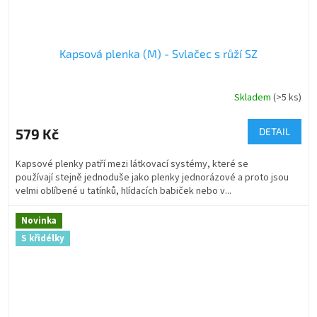
Kapsová plenka (M) - Svlačec s růží SZ
Skladem
(>5 ks)
579 Kč
DETAIL
Kapsové plenky patří mezi látkovací systémy, které se
používají stejně jednoduše jako plenky jednorázové a proto jsou
velmi oblíbené u tatínků, hlídacích babiček nebo v...
Novinka
S křidélky