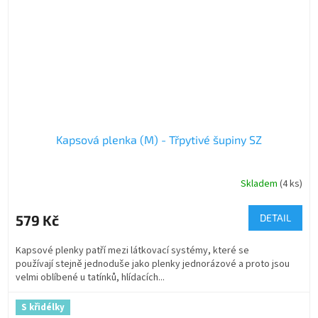
Kapsová plenka (M) - Třpytivé šupiny SZ
Skladem
(4 ks)
579 Kč
DETAIL
Kapsové plenky patří mezi látkovací systémy, které se
používají stejně jednoduše jako plenky jednorázové a proto jsou
velmi oblíbené u tatínků, hlídacích...
S křidélky