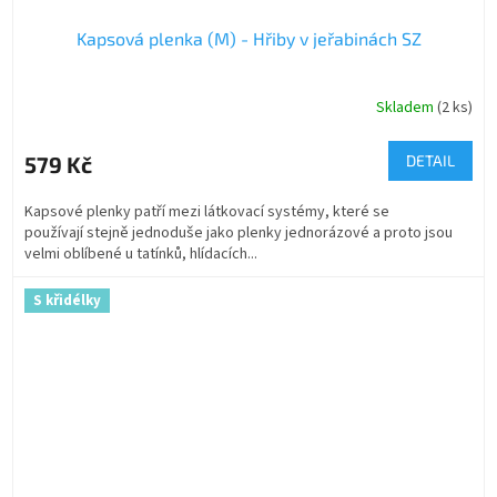
Kapsová plenka (M) - Hřiby v jeřabinách SZ
Skladem
(2 ks)
579 Kč
DETAIL
Kapsové plenky patří mezi látkovací systémy, které se
používají stejně jednoduše jako plenky jednorázové a proto jsou
velmi oblíbené u tatínků, hlídacích...
S křidélky