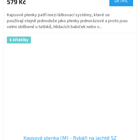
579 Kč
DETAIL
Kapsové plenky patří mezi látkovací systémy, které se
používají stejně jednoduše jako plenky jednorázové a proto jsou
velmi oblíbené u tatínků, hlídacích babiček nebo v...
S křidélky
Kapsová plenka (M) - Rybáři na jachtě SZ