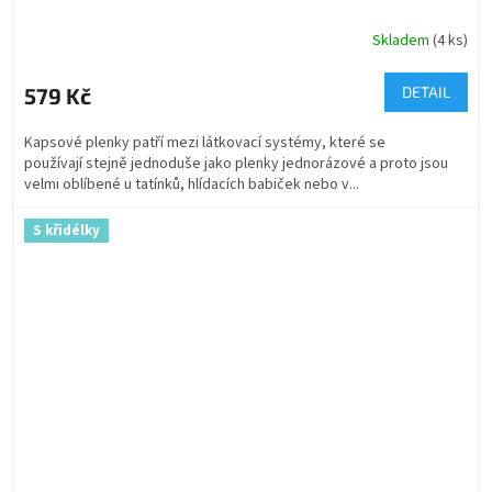
Skladem
(4 ks)
579 Kč
DETAIL
Kapsové plenky patří mezi látkovací systémy, které se
používají stejně jednoduše jako plenky jednorázové a proto jsou
velmi oblíbené u tatínků, hlídacích babiček nebo v...
S křidélky