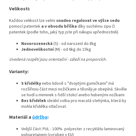
Velikosti
:
Každou velikost lze velmi
snadno regulovat ve výšce sedu
pomocí patentek
a v obvodu bříška
díky suchému zipu či
patentek (podle toho, jaký typ jste při nákupu upřednostnili).
Novorozenecká
(S) - od narození do 8kg
Jednovelikostní
(M) - od 6kg do 15kg
Uvedená rozpětí jsou orientační - záleží na proporcích.
Varianty:
S křidélky
nebo lidově s "dvojitými gumičkami" má
rozšířnou část mezi nožičkami a těsněji je obepíná. Skvěle
se hodí u miminek s řidší stolicí anebo hubenými nožkami
Bez křidélek
ideální volba pro macatá stehýnka, která by
mohla křidélka otlačovat.
Materiál a
údržba
:
Vnější část: PUL - 100% polyester z recyklátu laminovaný
polyuretanem (vyroben v EU)