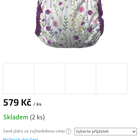
579 Kč
/ ks
Měrná
Skladem
(2 ks)
cena:
Savé jádro za zvýhodněnou cenu
?
Možnosti doručení