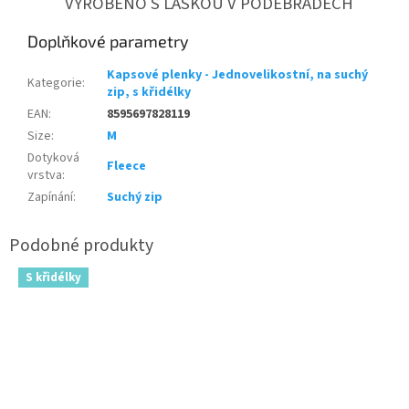
VYROBENO S LÁSKOU V PODĚBRADECH
Doplňkové parametry
Kapsové plenky - Jednovelikostní, na suchý
Kategorie
:
zip, s křidélky
EAN
:
8595697828119
Size
:
M
Dotyková
Fleece
vrstva
:
Zapínání
:
Suchý zip
S křidélky