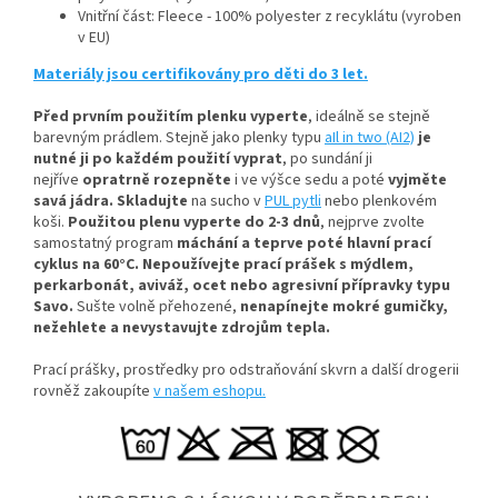
Vnitřní část: Fleece - 100% polyester z recyklátu (vyroben
v EU)
Materiály jsou certifikovány pro děti do 3 let.
Před prvním použitím plenku vyperte
, ideálně se stejně
barevným prádlem
. Stejně jako plenky typu
aIl in two (AI2)
je
nutné ji po každém použití vyprat
, po sundání ji
nejříve
opratrně rozepněte
i ve výšce sedu a poté
vyjměte
savá jádra.
Skladujte
na sucho v
PUL pytli
nebo plenkovém
koši.
Použitou plenu vyperte do 2-3 dnů
, nejprve zvolte
samostatný program
máchání a teprve poté hlavní prací
cyklus na 60°C.
Nepoužívejte prací prášek s mýdlem,
perkarbonát, aviváž, ocet nebo agresivní přípravky typu
Savo.
Sušte volně přehozené,
nenapínejte mokré gumičky,
n
ežehlete a nevystavujte zdrojům tepla.
Prací prášky, prostředky pro odstraňování skvrn a další drogerii
rovněž zakoupíte
v našem eshopu.