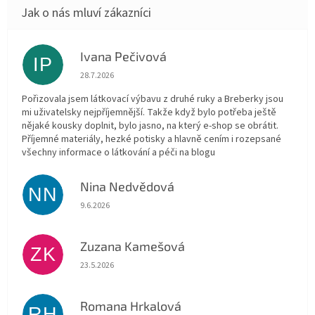
Ivana Pečivová
IP
Hodnocení obchodu je 5 z 5 hvězdiček.
28.7.2026
Pořizovala jsem látkovací výbavu z druhé ruky a Breberky jsou
mi uživatelsky nejpříjemnější. Takže když bylo potřeba ještě
nějaké kousky doplnit, bylo jasno, na který e-shop se obrátit.
Příjemné materiály, hezké potisky a hlavně cením i rozepsané
všechny informace o látkování a péči na blogu
Nina Nedvědová
NN
Hodnocení obchodu je 5 z 5 hvězdiček.
9.6.2026
Zuzana Kamešová
ZK
Hodnocení obchodu je 5 z 5 hvězdiček.
23.5.2026
Romana Hrkalová
RH