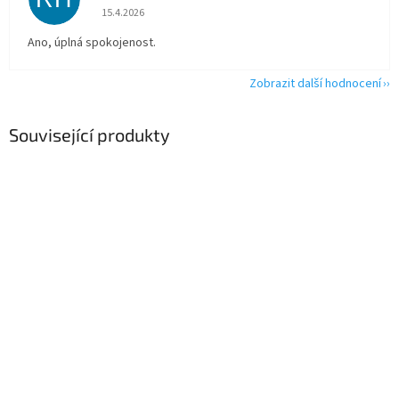
Hodnocení obchodu je 5 z 5 hvězdiček.
15.4.2026
Ano, úplná spokojenost.
Zobrazit další hodnocení
Související produkty