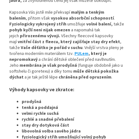
jádra,
za zvýhodněnou cenu jej však můžete dokoupit.
Kapsovka Vás jistě mile překvapí
malým a tenkým
balením
, přitom však
vysokou absorbční schopností
.
Fyziologicky vykrojený střih
umožňuje
volné balení,
takže
pohyb kyčlí neni nijak omezen
a napomahá tak
jejich
přirozenému vývoji
.
Všechny fleecové kapsovky
mají
vnitřní část z fleecu, který zajišťuje stay dry efekt
,
takže
Vaše děťátko je pořád v suchu
. Vnější vrstva pleny je
tvořena moderním materiálem tzv.
PULem
, který je
nepromokavý
a chrání dětské oblečení před navlhnutím.
Jeho
membrána je však prodyšná
(funguje obdobně jako u
softshelu či goretexu) a díky tomu
může dětská pokožka
dýchat
a je tak ještě lépe
chráněna před opruzením
.
Výhody kapsovky ve zkratce:
prodyšná
tenká a poddajná
velmi rychle suchá
rychlé a snadné přebalení
stay dry dotyková část
libovolná volba savého jádra
fyziologický střih umožňující volný pohyb