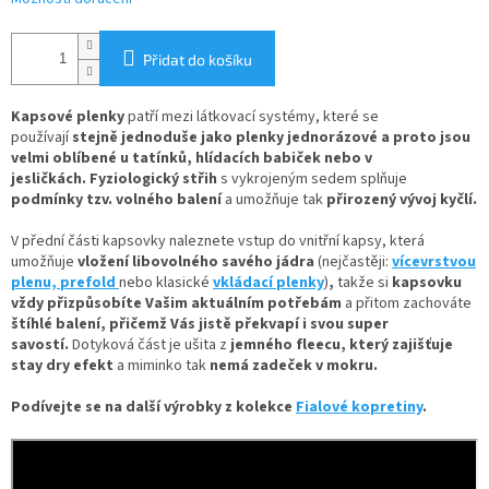
Přidat do košíku
Kapsové plenky
patří mezi látkovací systémy, které se
používají
stejně jednoduše jako plenky jednorázové
a proto jsou
velmi oblíbené u tatínků, hlídacích babiček nebo v
jesličkách. Fyziologický střih
s vykrojeným sedem splňuje
podmínky tzv. volného balení
a umožňuje tak
přirozený vývoj kyčlí.
V
přední části kapsovky naleznete
vstup do vnitřní kapsy, která
umožňuje
vložení
libovolného savého jádra
(nejčastěji:
vícevrstvou
plenu,
prefold
nebo klasické
vkládací plenky
)
,
takže si
kapsovku
vždy přizpůsobíte Vašim aktuálním potřebám
a přitom zachováte
štíhlé balení, přičemž Vás jistě překvapí i svou super
savostí.
Dotyková část je ušita z
jemného fleecu
, který zajišťuje
stay dry efekt
a miminko tak
nemá zadeček v mokru.
Podívejte se na další výrobky z kolekce
Fialové kopretiny
.