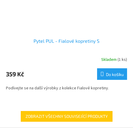
Pytel PUL - Fialové kopretiny S
Skladem
(1 ks)
359 Kč
Do košíku
Podívejte se na další výrobky z kolekce Fialové kopretiny.
ZOBRAZIT VŠECHNY SOUVISEJÍCÍ PRODUKTY
Z