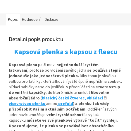
Popis
Hodnocení
Diskuze
Detailní popis produktu
Kapsová plenka s kapsou z fleecu
Kapsová plena
patří mezi
nejjednodušší systém
látkování,
protože po vložení savého jádra
se používá stejně
jednoduše jako jednorázová plenka.
Díky tomu je skvělou
volbou pro tatínky, kteří látkování ještě úplně nepřišli na zoubek,
hlídací babičky nebo do jesliček. V přední části naleznete
vstup
do vnitřní kapsičky
,
do které můžete umístit
libovolné
absorbční
jádro
(
klasický český čtverec,
vkládací
či
vícevrstvou plenku
anebo
prefold
)
a plenku tak vždy
přizpůsobit Vašim aktuálním potřebám.
Oddělení savých
jader navíc umožňuje
velmi rychlé schnutí
a vy tak
kapsovku
můžete ve své plenkové výbavě “točit” rychleji.
Upozorňujeme, že plenka se prodává bez absorbčního