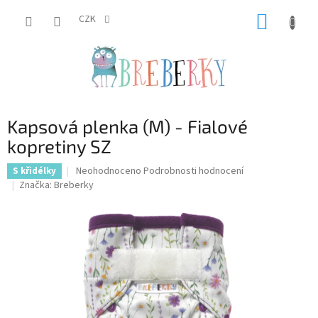
Přejít
NÁKUP
na
CZK
obsah
KOŠÍK
Kapsová plenka (M) - Fialové
kopretiny SZ
Průměrné
Neohodnoceno
Podrobnosti hodnocení
S křidélky
hodnocení
Značka:
Breberky
produktu
je
0,0
z
5
hvězdiček.