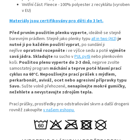
Vnitřní část: Fleece - 100% polyester z recyklátu (vyroben
v EU)
Materiály jsou certifikovány pro děti do 3 let.
Před prvním použitím plenku vyperte
, ideálně se stejně
barevným prádlem
. Stejně jako plenky typu
aIl in two (AI2)
je
nutné ji po každém použití vyprat
, po sundání ji
nejříve
opratrně rozepněte
i ve výšce sedu a poté
vyjměte
savá jádra.
Skladujte
na sucho v
PUL pytli
nebo plenkovém
koši.
Použitou plenu vyperte do 2-3 dnů
, nejprve zvolte
samostatný program
máchání a teprve poté hlavní prací
cyklus na 60°C.
Nepoužívejte prací prášek s mýdlem,
perkarbonát, aviváž, ocet nebo agresivní přípravky typu
Savo.
Sušte volně přehozené,
nenapínejte mokré gumičky,
n
ežehlete a nevystavujte zdrojům tepla.
Prací prášky, prostředky pro odstraňování skvrn a další drogerii
rovněž zakoupíte
v našem eshopu.