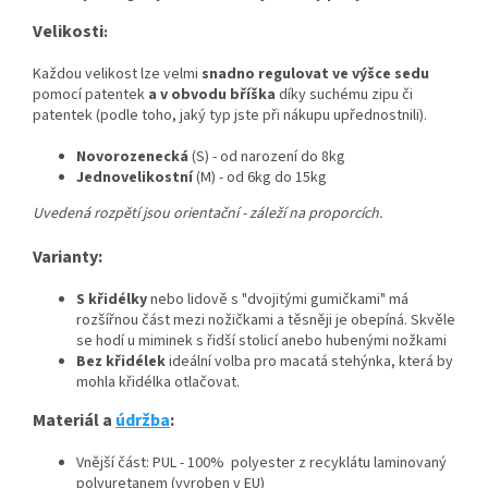
Velikosti
:
Každou velikost lze velmi
snadno regulovat ve výšce sedu
pomocí patentek
a v obvodu bříška
díky suchému zipu či
patentek (podle toho, jaký typ jste při nákupu upřednostnili).
Novorozenecká
(S) - od narození do 8kg
Jednovelikostní
(M) - od 6kg do 15kg
Uvedená rozpětí jsou orientační - záleží na proporcích.
Varianty:
S křidélky
nebo lidově s "dvojitými gumičkami" má
rozšířnou část mezi nožičkami a těsněji je obepíná. Skvěle
se hodí u miminek s řidší stolicí anebo hubenými nožkami
Bez křidélek
ideální volba pro macatá stehýnka, která by
mohla křidélka otlačovat.
Materiál a
údržba
:
Vnější část: PUL - 100% polyester z recyklátu laminovaný
polyuretanem (vyroben v EU)