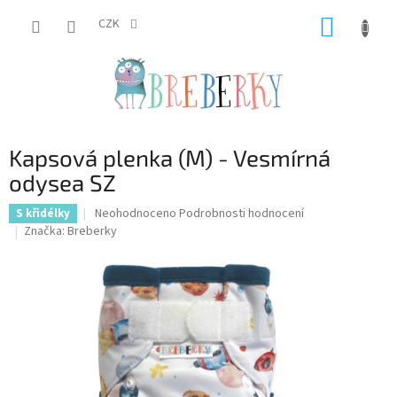
Přejít
NÁKUP
na
CZK
obsah
KOŠÍK
Kapsová plenka (M) - Vesmírná
odysea SZ
Průměrné
Neohodnoceno
Podrobnosti hodnocení
S křidélky
hodnocení
Značka:
Breberky
produktu
je
0,0
z
5
hvězdiček.