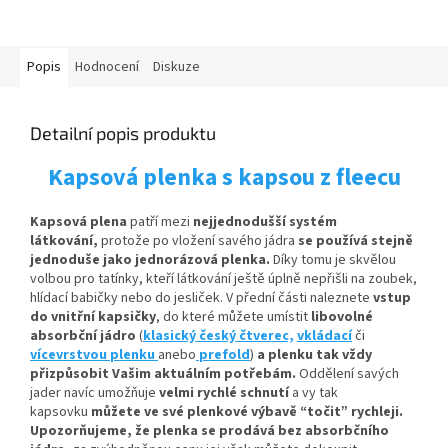
Popis
Hodnocení
Diskuze
Detailní popis produktu
Kapsová plenka s kapsou z fleecu
Kapsová plena
patří mezi
nejjednodušší systém
látkování,
protože po vložení savého jádra
se používá stejně
jednoduše jako jednorázová plenka.
Díky tomu je skvělou
volbou pro tatínky, kteří látkování ještě úplně nepřišli na zoubek,
hlídací babičky nebo do jesliček. V přední části naleznete
vstup
do vnitřní kapsičky
,
do které můžete umístit
libovolné
absorbční
jádro
(
klasický český čtverec,
vkládací
či
vícevrstvou plenku
anebo
prefold
)
a plenku tak vždy
přizpůsobit Vašim aktuálním potřebám.
Oddělení savých
jader navíc umožňuje
velmi rychlé schnutí
a vy tak
kapsovku
můžete ve své plenkové výbavě “točit” rychleji.
Upozorňujeme, že plenka se prodává bez absorbčního