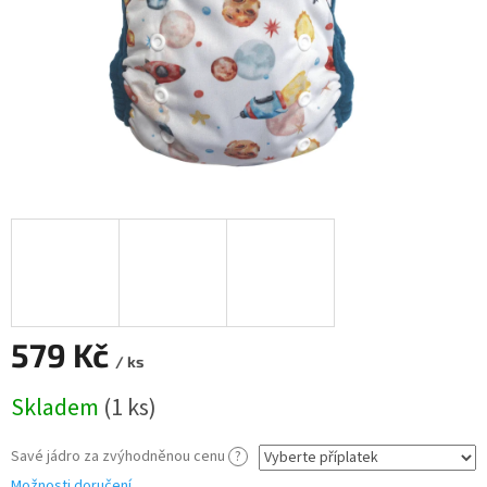
579 Kč
/ ks
Měrná
Skladem
(1 ks)
cena:
Savé jádro za zvýhodněnou cenu
?
Možnosti doručení