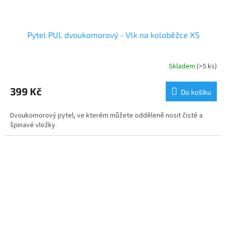
Pytel PUL dvoukomorový - Vlk na koloběžce XS
Skladem
(>5 ks)
Průměrné
hodnocení
produktu
399 Kč
Do košíku
je
5,0
Dvoukomorový pytel, ve kterém můžete odděleně nosit čisté a
z
špinavé vložky.
5
hvězdiček.