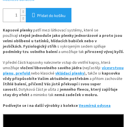
Přidat do košíku
Kapsové plenky
patří mezi látkovací systémy, které se
používají
stejně jednoduše jako plenky jednorázové
a proto jsou
velmi oblíbené u tatínků, hlídacích babiček nebo v
jesličkách. Fyziologický střih
s vykrojeným sedem splňuje
podmínky tzv. volného balení
a umožňuje tak
přirozený vývoj kyčlí.
V
přední části kapsovky naleznete
vstup do vnitřní kapsy, která
umožňuje
vložení
libovolného savého jádra
(nejčastěji:
vícevrstvou
plenu,
prefold
nebo klasické
vkládací plenky
)
,
takže si
kapsovku
vždy přizpůsobíte Vašim aktuálním potřebám
a přitom zachováte
štíhlé balení, přičemž Vás jistě překvapí i svou super
savostí.
Dotyková část je ušita z
jemného fleecu
, který zajišťuje
stay dry efekt
a miminko tak
nemá zadeček v mokru.
Podívejte se i na další výrobky z kolekce
Vesmírná odysea