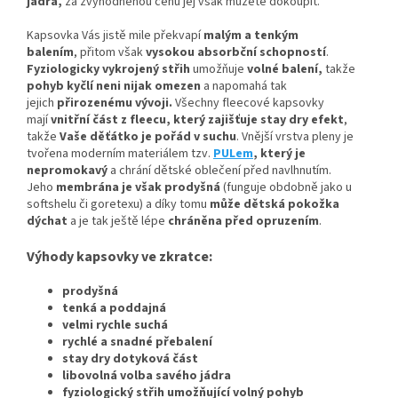
jádra,
za zvýhodněnou cenu jej však můžete dokoupit.
Kapsovka Vás jistě mile překvapí
malým a tenkým
balením
, přitom však
vysokou absorbční schopností
.
Fyziologicky vykrojený střih
umožňuje
volné balení,
takže
pohyb kyčlí neni nijak omezen
a napomahá tak
jejich
přirozenému vývoji
.
Všechny fleecové kapsovky
mají
vnitřní část z fleecu, který zajišťuje stay dry efekt
,
takže
Vaše děťátko je pořád v suchu
. Vnější vrstva pleny je
tvořena moderním materiálem tzv.
PULem
, který je
nepromokavý
a chrání dětské oblečení před navlhnutím.
Jeho
membrána je však prodyšná
(funguje obdobně jako u
softshelu či goretexu) a díky tomu
může dětská pokožka
dýchat
a je tak ještě lépe
chráněna před opruzením
.
Výhody kapsovky ve zkratce:
prodyšná
tenká a poddajná
velmi rychle suchá
rychlé a snadné přebalení
stay dry dotyková část
libovolná volba savého jádra
fyziologický střih umožňující volný pohyb