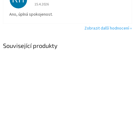
Hodnocení obchodu je 5 z 5 hvězdiček.
15.4.2026
Ano, úplná spokojenost.
Zobrazit další hodnocení
Související produkty