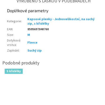
VYROBENO S LÁSKOU V PODĚBRADECH
Doplňkové parametry
Kapsové plenky - Jednovelikostní, na suchý
Kategorie
:
zip, s křidélky
EAN
:
8595697840760
Size
:
M
Dotyková
Fleece
vrstva
:
Zapínání
:
Suchý zip
S křidélky