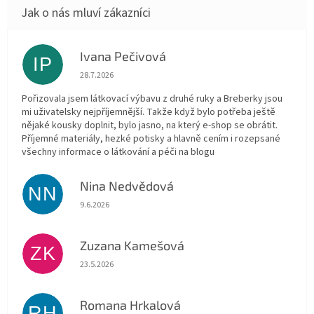
Ivana Pečivová
IP
Hodnocení obchodu je 5 z 5 hvězdiček.
28.7.2026
Pořizovala jsem látkovací výbavu z druhé ruky a Breberky jsou
mi uživatelsky nejpříjemnější. Takže když bylo potřeba ještě
nějaké kousky doplnit, bylo jasno, na který e-shop se obrátit.
Příjemné materiály, hezké potisky a hlavně cením i rozepsané
všechny informace o látkování a péči na blogu
Nina Nedvědová
NN
Hodnocení obchodu je 5 z 5 hvězdiček.
9.6.2026
Zuzana Kamešová
ZK
Hodnocení obchodu je 5 z 5 hvězdiček.
23.5.2026
Romana Hrkalová
RH