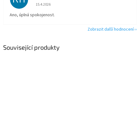
Hodnocení obchodu je 5 z 5 hvězdiček.
15.4.2026
Ano, úplná spokojenost.
Zobrazit další hodnocení
Související produkty