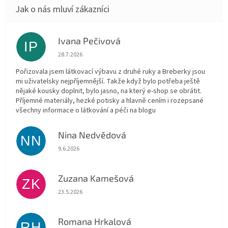
Ivana Pečivová
IP
Hodnocení obchodu je 5 z 5 hvězdiček.
28.7.2026
Pořizovala jsem látkovací výbavu z druhé ruky a Breberky jsou
mi uživatelsky nejpříjemnější. Takže když bylo potřeba ještě
nějaké kousky doplnit, bylo jasno, na který e-shop se obrátit.
Příjemné materiály, hezké potisky a hlavně cením i rozepsané
všechny informace o látkování a péči na blogu
Nina Nedvědová
NN
Hodnocení obchodu je 5 z 5 hvězdiček.
9.6.2026
Zuzana Kamešová
ZK
Hodnocení obchodu je 5 z 5 hvězdiček.
23.5.2026
Romana Hrkalová
RH