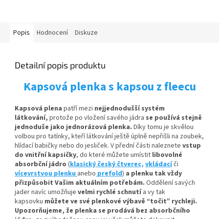
Popis
Hodnocení
Diskuze
Detailní popis produktu
Kapsová plenka s kapsou z fleecu
Kapsová plena
patří mezi
nejjednodušší systém
látkování,
protože po vložení savého jádra
se používá stejně
jednoduše jako jednorázová plenka.
Díky tomu je skvělou
volbou pro tatínky, kteří látkování ještě úplně nepřišli na zoubek,
hlídací babičky nebo do jesliček. V přední části naleznete
vstup
do vnitřní kapsičky
,
do které můžete umístit
libovolné
absorbční
jádro
(
klasický český čtverec,
vkládací
či
vícevrstvou plenku
anebo
prefold
)
a plenku tak vždy
přizpůsobit Vašim aktuálním potřebám.
Oddělení savých
jader navíc umožňuje
velmi rychlé schnutí
a vy tak
kapsovku
můžete ve své plenkové výbavě “točit” rychleji.
Upozorňujeme, že plenka se prodává bez absorbčního