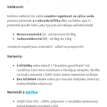
Velikosti
:
Každou velikost lze velmi
snadno regulovat ve výšce sedu
pomocí patentek
a v obvodu bříška
díky suchému zipu či
patentek (podle toho, jaký typ jste při nákupu upřednostnili).
Novorozenecká
(S) - od narození do 8kg
Jednovelikostní
(M) - od 6kg do 15kg
Uvedená rozpětí jsou orientační - záleží na proporcích.
Varianty:
S křidélky
nebo lidově s "dvojitými gumičkami" má
rozšířnou část mezi nožičkami a těsněji je obepíná. Skvěle
se hodí u miminek s řidší stolicí anebo hubenými nožkami
Bez křidélek
ideální volba pro macatá stehýnka, která by
mohla křidélka otlačovat.
Materiál a
údržba
:
Vnější část: PUL - 100% polyester z recyklátu laminovaný
polyuretanem (vyroben v EU)