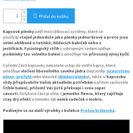
Přidat do košíku
Kapsové plenky
patří mezi látkovací systémy, které se
používají
stejně jednoduše jako plenky jednorázové
a proto jsou
velmi oblíbené u tatínků, hlídacích babiček nebo v
jesličkách. Fyziologický střih
s vykrojeným sedem splňuje
podmínky tzv. volného balení
a umožňuje tak
přirozený vývoj kyčlí.
V
přední části kapsovky naleznete
vstup do vnitřní kapsy, která
umožňuje
vložení
libovolného savého jádra
(nejčastěji:
vícevrstvou
plenu,
prefold
nebo klasické
vkládací plenky
)
,
takže si
kapsovku
vždy přizpůsobíte Vašim aktuálním potřebám
a přitom zachováte
štíhlé balení, přičemž Vás jistě překvapí i svou super
savostí.
Dotyková část je ušita z
jemného fleecu
, který zajišťuje
stay dry efekt
a miminko tak
nemá zadeček v mokru.
Podívejte se na další výrobky z kolekce
Protea královská
.