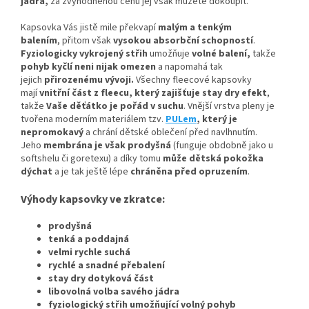
jádra,
za zvýhodněnou cenu jej však můžete dokoupit.
Kapsovka Vás jistě mile překvapí
malým a tenkým
balením
, přitom však
vysokou absorbční schopností
.
Fyziologicky vykrojený střih
umožňuje
volné balení,
takže
pohyb kyčlí neni nijak omezen
a napomahá tak
jejich
přirozenému vývoji
.
Všechny fleecové kapsovky
mají
vnitřní část z fleecu, který zajišťuje stay dry efekt
,
takže
Vaše děťátko je pořád v suchu
. Vnější vrstva pleny je
tvořena moderním materiálem tzv.
PULem
, který je
nepromokavý
a chrání dětské oblečení před navlhnutím.
Jeho
membrána je však prodyšná
(funguje obdobně jako u
softshelu či goretexu) a díky tomu
může dětská pokožka
dýchat
a je tak ještě lépe
chráněna před opruzením
.
Výhody kapsovky ve zkratce:
prodyšná
tenká a poddajná
velmi rychle suchá
rychlé a snadné přebalení
stay dry dotyková část
libovolná volba savého jádra
fyziologický střih umožňující volný pohyb