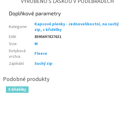
VYROBENO S LÁSKOU V PODĚBRADECH
Doplňkové parametry
Kapsové plenky - Jednovelikostní, na suchý
Kategorie
:
zip, s křidélky
EAN
:
8595697827631
Size
:
M
Dotyková
Fleece
vrstva
:
Zapínání
:
Suchý zip
S křidélky