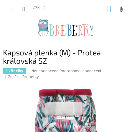
Přejít
NÁKUP
na
CZK
obsah
KOŠÍK
Kapsová plenka (M) - Protea
královská SZ
Průměrné
Neohodnoceno
Podrobnosti hodnocení
S křidélky
hodnocení
Značka:
Breberky
produktu
je
0,0
z
5
hvězdiček.