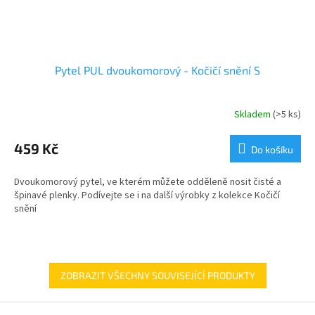
Pytel PUL dvoukomorový - Kočičí snění S
Skladem
(>5 ks)
459 Kč
Do košíku
Dvoukomorový pytel, ve kterém můžete odděleně nosit čisté a
špinavé plenky. Podívejte se i na další výrobky z kolekce Kočičí
snění
ZOBRAZIT VŠECHNY SOUVISEJÍCÍ PRODUKTY
Z