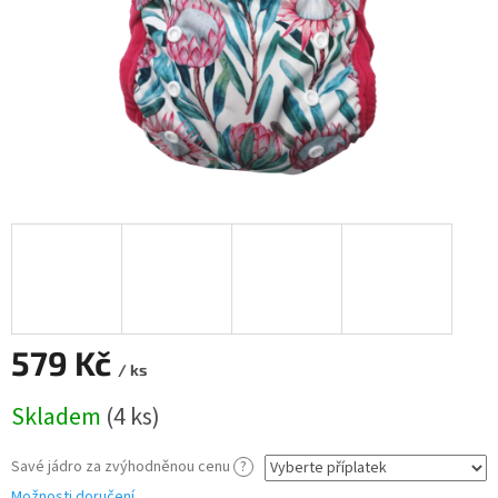
579 Kč
/ ks
Měrná
Skladem
(4 ks)
cena:
Savé jádro za zvýhodněnou cenu
?
Možnosti doručení