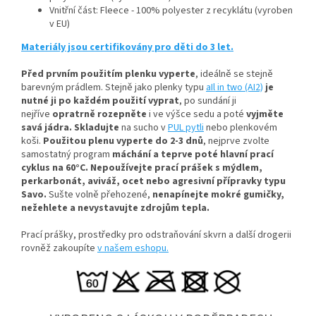
Vnitřní část: Fleece - 100% polyester z recyklátu (vyroben
v EU)
Materiály jsou certifikovány pro děti do 3 let.
Před prvním použitím plenku vyperte
, ideálně se stejně
barevným prádlem
. Stejně jako plenky typu
aIl in two (AI2)
je
nutné ji po každém použití vyprat
, po sundání ji
nejříve
opratrně rozepněte
i ve výšce sedu a poté
vyjměte
savá jádra.
Skladujte
na sucho v
PUL pytli
nebo plenkovém
koši.
Použitou plenu vyperte do 2-3 dnů
, nejprve zvolte
samostatný program
máchání a teprve poté hlavní prací
cyklus na 60°C.
Nepoužívejte prací prášek s mýdlem,
perkarbonát, aviváž, ocet nebo agresivní přípravky typu
Savo.
Sušte volně přehozené,
nenapínejte mokré gumičky,
n
ežehlete a nevystavujte zdrojům tepla.
Prací prášky, prostředky pro odstraňování skvrn a další drogerii
rovněž zakoupíte
v našem eshopu.