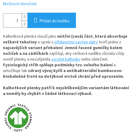
Možnosti doručení
Přidat do košíku
Kalhotková plenka slouží jako
vnitřní (savá) část
,
která absorbuje
veškeré tekutiny
a spolu s
přídavnými savými jádry
tvoří jednu z
najsavějších variant přebalení
.
Jemně řasené gumičky kolem
nožiček a na zádíčkách
zajišťují, aby veškerá nadílka zůstala vždy
uvnitř plenky a nezašpinila
svrchní kalhotky
nebo oblečení.
Fyziologický střih splňuje podmínky tzv. volného balení
a
umožňuje tak
zdravý vývoj kyčlí a antibakteriální bambusovo-
biobalněné froté na dotýkové vrstvě chrání před opruzením.
Kalhotkové plenky patří k nejoblíbenějším variantám látkování
a neměly by chybět v žádné látkovací výbavě.