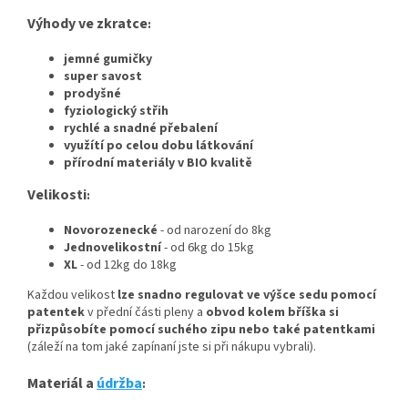
Výhody ve zkratce
:
jemné gumičky
super savost
prodyšné
fyziologický střih
rychlé a snadné přebalení
využítí po celou dobu látkování
přírodní materiály v BIO kvalitě
Velikosti
:
Novorozenecké
- od narození do 8kg
Jednovelikostní
- od 6kg do 15kg
XL
- od 12kg do 18kg
Každou velikost
lze snadno regulovat ve výšce sedu pomocí
patentek
v přední části pleny a
obvod kolem bříška si
přizpůsobíte pomocí suchého zipu nebo také patentkami
(záleží na tom jaké zapínaní jste si při nákupu vybrali).
Materiál a
údržba
: