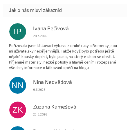
Ivana Pečivová
IP
Hodnocení obchodu je 5 z 5 hvězdiček.
28.7.2026
Pořizovala jsem látkovací výbavu z druhé ruky a Breberky jsou
mi uživatelsky nejpříjemnější. Takže když bylo potřeba ještě
nějaké kousky doplnit, bylo jasno, na který e-shop se obrátit.
Příjemné materiály, hezké potisky a hlavně cením i rozepsané
všechny informace o látkování a péči na blogu
Nina Nedvědová
NN
Hodnocení obchodu je 5 z 5 hvězdiček.
9.6.2026
Zuzana Kamešová
ZK
Hodnocení obchodu je 5 z 5 hvězdiček.
23.5.2026