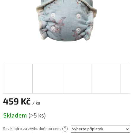
459 Kč
/ ks
Měrná
Skladem
(>5 ks)
cena:
Savé jádro za zvýhodněnou cenu
?