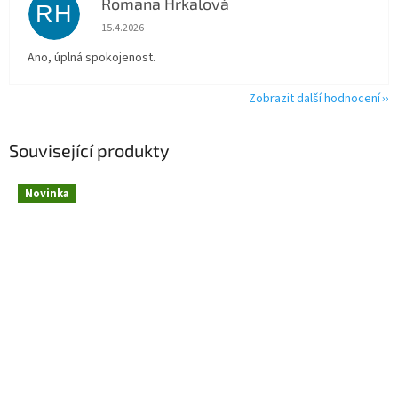
Romana Hrkalová
RH
Hodnocení obchodu je 5 z 5 hvězdiček.
15.4.2026
Ano, úplná spokojenost.
Zobrazit další hodnocení
Související produkty
Novinka