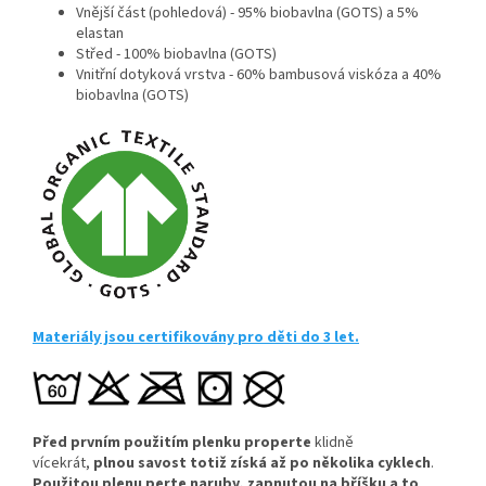
Vnější část (pohledová) - 95% biobavlna (GOTS) a 5%
elastan
Střed - 100% biobavlna (GOTS)
Vnitřní dotyková vrstva - 60% bambusová viskóza a 40%
biobavlna (GOTS)
Materiály jsou certifikovány pro děti do 3 let.
Před prvním použitím plenku properte
klidně
vícekrát,
plnou savost totiž získá až po několika cyklech
.
Použitou plenu perte naruby, zapnutou na bříšku a to