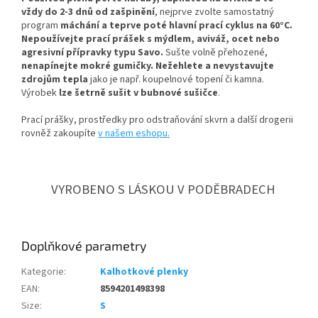
vždy do 2-3 dnů od zašpinění
, nejprve zvolte samostatný
program
máchání a teprve poté hlavní prací cyklus na 60°C.
Nepoužívejte prací prášek s mýdlem, aviváž, ocet nebo
agresivní přípravky typu Savo.
Sušte volně přehozené,
nenapínejte mokré gumičky.
Nežehlete a nevystavujte
zdrojům tepla
jako je např. koupelnové topení či kamna.
Výrobek
lze šetrně sušit v bubnové sušičce
.
Prací prášky, prostředky pro odstraňování skvrn a další drogerii
rovněž zakoupíte
v našem eshopu.
VYROBENO S LÁSKOU V PODĚBRADECH
Doplňkové parametry
Kategorie
:
Kalhotkové plenky
EAN
:
8594201498398
Size
:
S