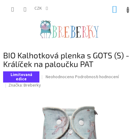
Přejít
NÁKUP
na
CZK
obsah
KOŠÍK
BIO Kalhotková plenka s GOTS (S) -
Králíček na paloučku PAT
Limitovaná
Průměrné
Neohodnoceno
Podrobnosti hodnocení
edice
hodnocení
Značka:
Breberky
produktu
je
0,0
z
5
hvězdiček.