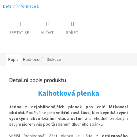
Detailní informace
ZEPTAT SE
HLÍDAT
SDÍLET
Popis
Hodnocení
Diskuze
Detailní popis produktu
Kalhotková plenka
Jedna z nejoblíbenějších plenek pro celé látkovací
období.
Používá se jako
vnitřní savá část,
která
vyniká svými
vysokými absorbčními vlastnostmi
a s vhodně zvoleným
savým jádrem vás podrží i během dlouhého spánku.
Vnější (pohledová) část plenky je ušita z
designového