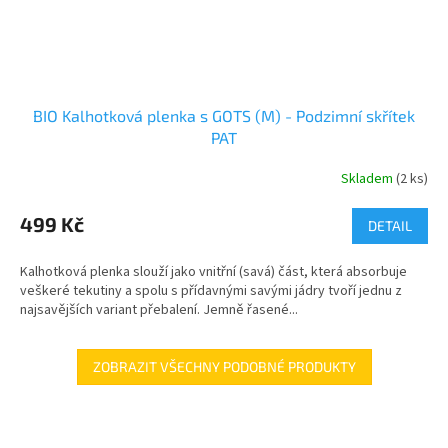
BIO Kalhotková plenka s GOTS (M) - Podzimní skřítek
PAT
Skladem
(2 ks)
499 Kč
DETAIL
Kalhotková plenka slouží jako vnitřní (savá) část, která absorbuje
veškeré tekutiny a spolu s přídavnými savými jádry tvoří jednu z
najsavějších variant přebalení. Jemně řasené...
ZOBRAZIT VŠECHNY PODOBNÉ PRODUKTY