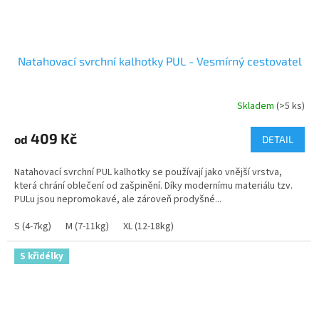
Natahovací svrchní kalhotky PUL - Vesmírný cestovatel
Skladem
(>5 ks)
409 Kč
od
DETAIL
Natahovací svrchní PUL kalhotky se používají jako vnější vrstva,
která chrání oblečení od zašpinění. Díky modernímu materiálu tzv.
PULu jsou nepromokavé, ale zároveň prodyšné...
S (4-7kg)
M (7-11kg)
XL (12-18kg)
S křidélky