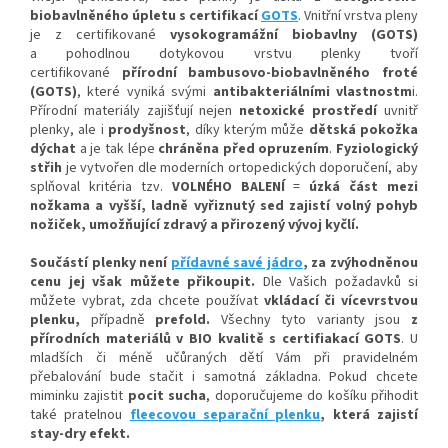
biobavlněného úpletu
s certifikací
GOTS
. Vnitřní vrstva pleny
je z certifikované
vysokogramážní biobavlny (GOTS)
a p
ohodlnou
dotykovou vrstvu plenky tvoří
certifikované
přírodní bambusovo-biobavlněného froté
(GOTS)
, které vyniká svými
antibakteriálními vlastnostm
i
.
Přírodní materiály zajišťují nejen
netoxické prostředí
uvnitř
plenky, ale i
prodyšnost
, díky kterým
může
dětská pokožka
dýchat
a je tak lépe
chráněna před opruzením
.
Fyziologický
střih
je vytvořen dle moderních ortopedických doporučení, aby
splňoval kritéria tzv.
VOLNÉHO BALENÍ
=
úzká část mezi
nožkam
a a vyšší, ladně vyřiznutý sed zajistí volný pohy
b
nožiček, umožňující zdravý a přirozený vývoj kyčlí.
Součástí plenky není
přídavné savé jádro
, za zvýhodněnou
cenu jej však můžete přikoupit.
Dle Vašich požadavků si
můžete vybrat, zda chcete používat
vkládací či vícevrstvou
plenku,
případně
prefold
.
Všechny tyto varianty jsou
z
přírodních materiálů v BIO kvalitě s certifiakací GOTS
. U
mladších či méně učůraných dětí Vám při pravidelném
přebalování bude stačit i samotná základna. Pokud chcete
miminku zajistit
pocit sucha
, doporučujeme do košíku přihodit
také pratelnou
fleecovou separační plenku
, která zajistí
stay-dry efekt.