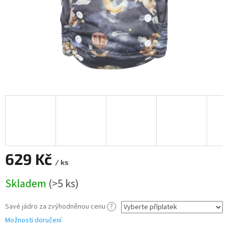
629 Kč
/ ks
Měrná
Skladem
(>5 ks)
cena:
Savé jádro za zvýhodněnou cenu
?
Možnosti doručení