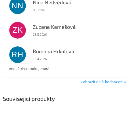
Nina Nedvědová
NN
Hodnocení obchodu je 5 z 5 hvězdiček.
9.6.2026
Zuzana Kamešová
ZK
Hodnocení obchodu je 5 z 5 hvězdiček.
23.5.2026
Romana Hrkalová
RH
Hodnocení obchodu je 5 z 5 hvězdiček.
15.4.2026
Ano, úplná spokojenost.
Zobrazit další hodnocení
Související produkty