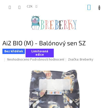
Přejít
NÁKUP
na
CZK
obsah
KOŠÍK
Ai2 BIO (M) - Balónový sen SZ
Bez křidélek
Limitovaná
edice
Průměrné
Neohodnoceno
Podrobnosti hodnocení
Značka:
Breberky
hodnocení
produktu
je
0,0
z
5
hvězdiček.