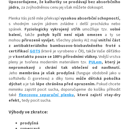
Upozorňujeme, že kalhotky se prodávají bez absorbčního
jádra,
za zvýhodněnou cenu jej však můžete dokoupit.
Plenka Vás jistě mile překvapí
vysokou absorbční schopností,
s vhodným savým jádrem zvládne i delší procházku nebo
spánek.
Fyziologicky vykrojený střih
umožňuje tzv.
volné
balení,
takže
pohyb kyčlí není nijak omezen
a ty se
mohou
přirozeně vyvíjet
.
Všechny plenky AI2 mají
vnitřní část
z antibakteriálního bambusovo-biobavlněného froté s
certifikací
GOTS
(které je vyrobeno v ČR), takže Vaše děťátko
je
v kontaktu pouze se 100% přírodními vlákny.
Vnější vrstva
pleny je tvořena moderním materiálem tzv.
PULem
, který je
nepromokavý
a
chrání tak oblečení od navlhnutí.
Jeho
membrána je však prodyšná
(funguje obdobně jako u
softshellu či goretexu) a díky tomu
může dětská pokožka
dýchat
a je tak
lépe chráněna před opruzením.
Pokud chcete
miminku zajistit pocit sucha, doporučujeme do košíku přihodit
také
fleecovou separační plenku
, která zajistí stay-dry
efekt,
tedy pocit sucha.
Výhody ve zkratce:
prodyšná
supersavá