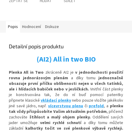
ZEPTAT SE
HLÍDAT
SDÍLET
Popis
Hodnocení
Diskuze
Detailní popis produktu
(AI2) All in two BIO
Plenka All in Two
zkráceně AI2 je
v jednoduchosti použití
rovna
jednorázovým plenám
a díky tomu
jednoznačně
obsazuje první příčku oblíbenosti nejen u všech tatínků,
ale i hlídacích babiček nebo v jesličkách.
Vnitřní část plenky
je konstruována tak, že do ní buď pomocí patentky
připnete klasické
vkládací plenky
nebo pouze vložíte jakékoliv
jiné savé jádro, např.
vícevrstvou plenu
či
prefold
, a
plenku
tak vždy přizpůsobíte Vašim aktuálním potřebám
, přičemž
zachováte
štíhlost a malý objem plenky.
Oddělení savých
jader umožňuje
velmi rychlé schnutí
a díky tomu můžete
základní
kalhotky točit ve své plenkové výbavě rychleji.