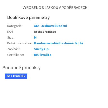
VYROBENO S LÁSKOU V PODĚBRADECH
Doplňkové parametry
Kategorie
:
AI2 - Jednovelikostní
EAN
:
8595697815669
Size
:
M
Dotyková vrstva
:
Bambusovo-biobavlněné froté
Zapínání
:
Suchý zip
Certifikace
:
BIO kvalita
Bez křidélek