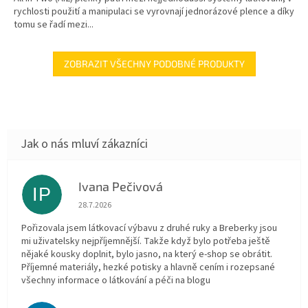
rychlosti použití a manipulaci se vyrovnají jednorázové plence a díky
tomu se řadí mezi...
ZOBRAZIT VŠECHNY PODOBNÉ PRODUKTY
Ivana Pečivová
IP
Hodnocení obchodu je 5 z 5 hvězdiček.
28.7.2026
Pořizovala jsem látkovací výbavu z druhé ruky a Breberky jsou
mi uživatelsky nejpříjemnější. Takže když bylo potřeba ještě
nějaké kousky doplnit, bylo jasno, na který e-shop se obrátit.
Příjemné materiály, hezké potisky a hlavně cením i rozepsané
všechny informace o látkování a péči na blogu