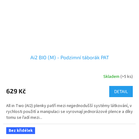
Ai2 BIO (M) - Podzimní táborák PAT
Skladem
(>5 ks)
629 Kč
DETAIL
All in Two (AI2) plenky patří mezi nejjednodušší systémy látkování, v
rychlosti použití a manipulaci se vyrovnají jednorázové plence a díky
tomu se řadí mezi...
Bez křidélek