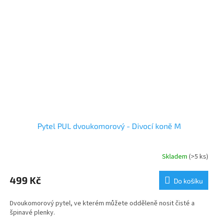
Pytel PUL dvoukomorový - Divocí koně M
Skladem
(>5 ks)
499 Kč
Do košíku
Dvoukomorový pytel, ve kterém můžete odděleně nosit čisté a
špinavé plenky.