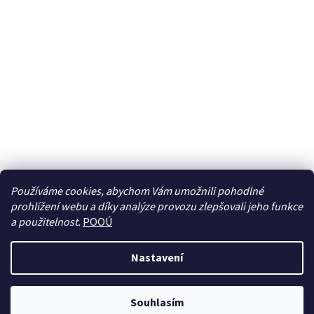
Používáme cookies, abychom Vám umožnili pohodlné
prohlížení webu a díky analýze provozu zlepšovali jeho funkce
Sledovat na Instagramu
a použitelnost.
POOÚ
Nastavení
Vytvořil Shoptet
Souhlasím
Copyright 2026
BREBERKY.cz
. Všechna práva vyhrazena.