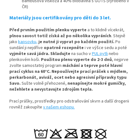
bambusová viskóza a 40% biobavlna s GOTS (vyrobeno v
ČR)
Materiály jsou certifikovány pro děti do 3 let.
Před prvním použitím plenku vyperte
a to klidně vícekrát,
plnou savost totiž získá až po několika vypráních
.
Stejně
jako
kapsovku,
je nutné ji vyprat po každém použití.
Po
sundání ji nejdříve
opatrně rozepněte
i ve výšce sedu a poté
vyjměte savá jádra.
Skladujte
na sucho v
PUL pytli
nebo
plenkovém koši.
Použitou plenu vyperte do 2-3 dnů
, nejprve
zvolte samostatný program
máchání a teprve poté hlavní
prací cyklus na 60°C.
Nepoužívejte prací prášek s mýdlem,
perkarbonát, aviváž, ocet nebo agresivní přípravky typu
Savo.
Sušte volně přehozené,
nenapínejte mokré gumičky,
n
ežehlete a nevystavujte zdrojům tepla.
Prací prášky, prostředky pro odstraňování skvrn a další drogerii
rovněž zakoupíte
v našem eshopu.