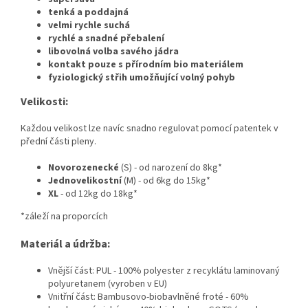
tenká a poddajná
velmi rychle suchá
rychlé a snadné přebalení
libovolná volba savého jádra
kontakt pouze s přírodním bio materiálem
fyziologický střih umožňující volný pohyb
Velikosti:
Každou velikost lze navíc snadno regulovat pomocí patentek v
přední části pleny.
Novorozenecké
(S) - od narození do 8kg*
Jednovelikostní
(M) - od 6kg do 15kg*
XL
- od 12kg do 18kg*
*záleží na proporcích
Materiál a údržba:
Vnější část: PUL - 100% polyester z recyklátu laminovaný
polyuretanem (vyroben v EU)
Vnitřní část: Bambusovo-biobavlněné froté - 60%