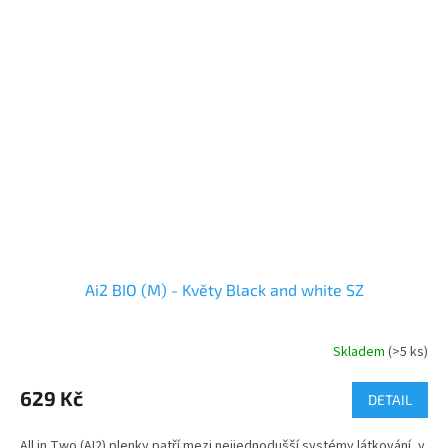
Ai2 BIO (M) - Květy Black and white SZ
Skladem
(>5 ks)
629 Kč
DETAIL
All in Two (AI2) plenky patří mezi nejjednodušší systémy látkování, v