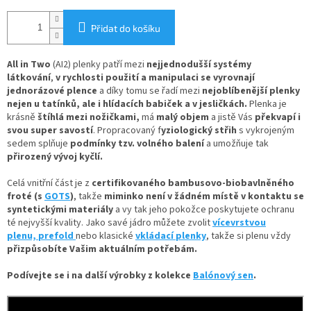
Přidat do košíku
All in Two
(AI2) plenky patří mezi
nejjednodušší systémy
látkování
,
v rychlosti použití a manipulaci se vyrovnají
jednorázové plence
a díky tomu se řadí mezi
nejoblíbenější plenky
nejen u tatínků, ale i hlídacích babiček a v jesličkách.
Plenka je
krásně
štíhlá mezi nožičkami,
má
malý objem
a jistě Vás
překvapí i
svou super savostí
. Propracovaný f
yziologický střih
s vykrojeným
sedem splňuje
podmínky tzv. volného balení
a umožňuje tak
přirozený vývoj kyčlí.
Celá vnitřní část je z
certifikovaného bambusovo-biobavlněného
froté (s
GOTS
)
, takže
miminko není v žádném místě v kontaktu se
syntetickými materiály
a vy tak jeho pokožce poskytujete ochranu
té nejvyšší kvality. Jako savé jádro můžete zvolit
vícevrstvou
plenu,
prefold
nebo klasické
vkládací plenky
, takže si plenu vždy
přizpůsobíte Vašim aktuálním potřebám.
Podívejte se i na další výrobky z kolekce
Balónový sen
.