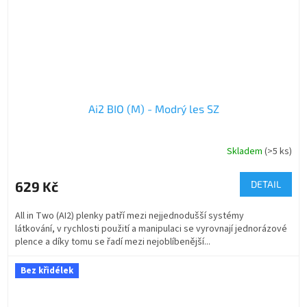
Ai2 BIO (M) - Modrý les SZ
Skladem
(>5 ks)
629 Kč
DETAIL
All in Two (AI2) plenky patří mezi nejjednodušší systémy
látkování, v rychlosti použití a manipulaci se vyrovnají jednorázové
plence a díky tomu se řadí mezi nejoblíbenější...
Bez křidélek