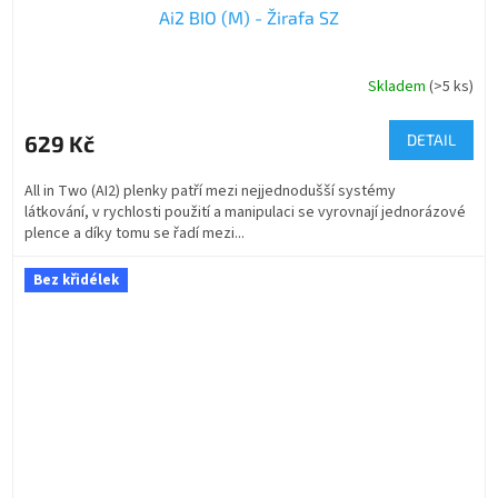
Ai2 BIO (M) - Žirafa SZ
Skladem
(>5 ks)
629 Kč
DETAIL
All in Two (AI2) plenky patří mezi nejjednodušší systémy
látkování, v rychlosti použití a manipulaci se vyrovnají jednorázové
plence a díky tomu se řadí mezi...
Bez křidélek