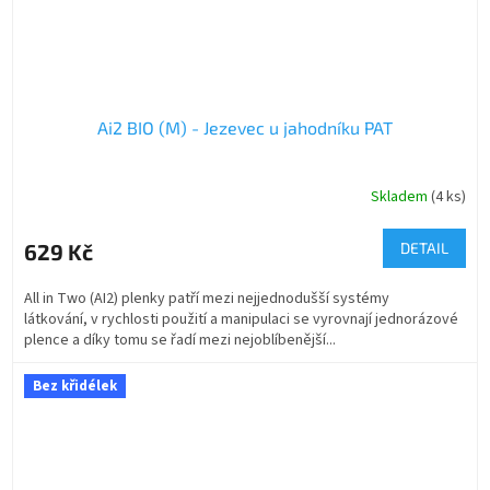
Ai2 BIO (M) - Jezevec u jahodníku PAT
Skladem
(4 ks)
629 Kč
DETAIL
All in Two (AI2) plenky patří mezi nejjednodušší systémy
látkování, v rychlosti použití a manipulaci se vyrovnají jednorázové
plence a díky tomu se řadí mezi nejoblíbenější...
Bez křidélek