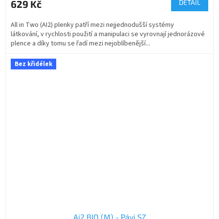
629 Kč
DETAIL
All in Two (AI2) plenky patří mezi nejjednodušší systémy
látkování, v rychlosti použití a manipulaci se vyrovnají jednorázové
plence a díky tomu se řadí mezi nejoblíbenější...
Bez křidélek
Ai2 BIO (M) - Pávi SZ