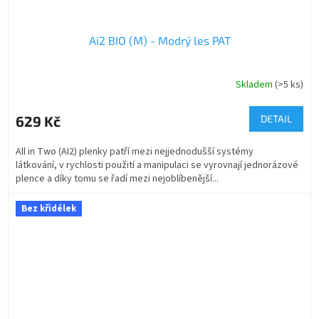
Ai2 BIO (M) - Modrý les PAT
Skladem
(>5 ks)
629 Kč
DETAIL
All in Two (AI2) plenky patří mezi nejjednodušší systémy
látkování, v rychlosti použití a manipulaci se vyrovnají jednorázové
plence a díky tomu se řadí mezi nejoblíbenější...
Bez křidélek