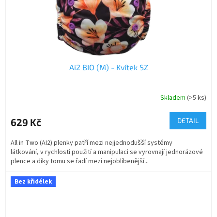
Ai2 BIO (M) - Kvítek SZ
Skladem
(>5 ks)
629 Kč
DETAIL
All in Two (AI2) plenky patří mezi nejjednodušší systémy
látkování, v rychlosti použití a manipulaci se vyrovnají jednorázové
plence a díky tomu se řadí mezi nejoblíbenější...
Bez křidélek