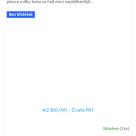
plence a díky tomu se řadí mezi nejoblíbenější...
Bez křidélek
Ai2 BIO (M) - Žirafa PAT
Skladem
(2 ks)