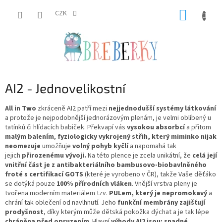
Přejít
NÁKUP
na
CZK
obsah
KOŠÍK
AI2 - Jednovelikostní
All in Two
zkráceně AI2 patří mezi
nejjednodušší systémy látkování
a protože je nejpodobnější jednorázovým plenám, je velmi oblíbený u
tatínků či hlídacích babiček. Překvapí vás
vysokou absorbcí
a přitom
malým balením
,
fyziologicky vykrojený střih, který miminko nijak
neomezuje
umožňuje
volný pohyb kyčlí
a napomahá tak
jejich
přirozenému vývoji
.
Na této plence je zcela unikátní, že
celá její
vnitřní část je z antibakteriálního bambusovo-biobavlněného
froté s certifikací GOTS
(které je vyrobeno v ČR), takže Vaše děťáko
se dotýká pouze
100% přírodních vláken
. Vnější vrstva pleny je
tvořena moderním materiálem tzv.
PULem, který je nepromokavý
a
chrání tak oblečení od navlhnutí. Jeho
funkční membrány zajišťují
prodyšnost
, díky kterým může dětská pokožka dýchat a je tak lépe
chráněna před opruzením
.
Hlavní
výhody AI2 jsou: snadné