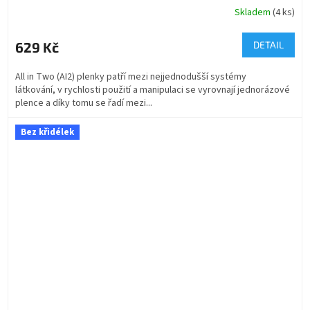
Skladem
(4 ks)
629 Kč
DETAIL
All in Two (AI2) plenky patří mezi nejjednodušší systémy
látkování, v rychlosti použití a manipulaci se vyrovnají jednorázové
plence a díky tomu se řadí mezi...
Bez křidélek