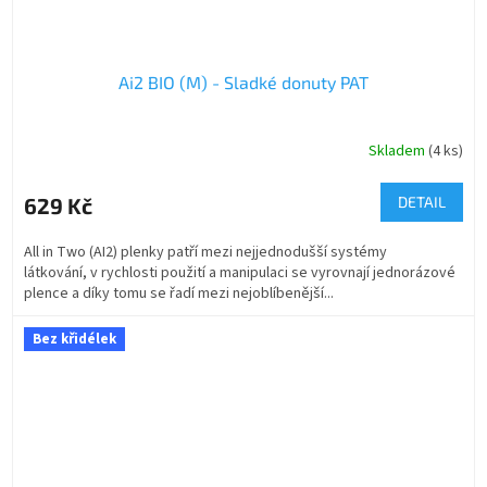
Ai2 BIO (M) - Sladké donuty PAT
Skladem
(4 ks)
629 Kč
DETAIL
All in Two (AI2) plenky patří mezi nejjednodušší systémy
látkování, v rychlosti použití a manipulaci se vyrovnají jednorázové
plence a díky tomu se řadí mezi nejoblíbenější...
Bez křidélek