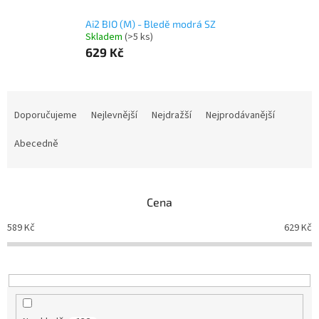
Ai2 BIO (M) - Bledě modrá SZ
Skladem
(>5 ks)
629 Kč
Ř
a
Doporučujeme
Nejlevnější
Nejdražší
Nejprodávanější
z
e
Abecedně
n
í
p
Cena
r
o
589
Kč
629
Kč
d
u
k
t
ů