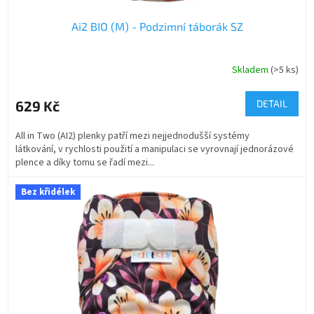
Ai2 BIO (M) - Podzimní táborák SZ
Skladem
(>5 ks)
629 Kč
DETAIL
All in Two (AI2) plenky patří mezi nejjednodušší systémy
látkování, v rychlosti použití a manipulaci se vyrovnají jednorázové
plence a díky tomu se řadí mezi...
Bez křidélek