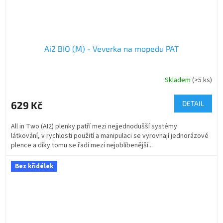
Ai2 BIO (M) - Veverka na mopedu PAT
Skladem
(>5 ks)
629 Kč
DETAIL
All in Two (AI2) plenky patří mezi nejjednodušší systémy
látkování, v rychlosti použití a manipulaci se vyrovnají jednorázové
plence a díky tomu se řadí mezi nejoblíbenější...
Bez křidélek