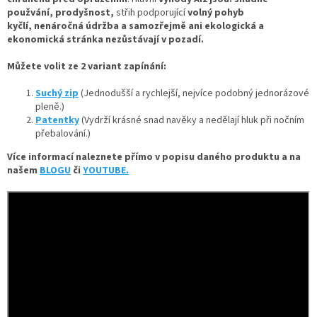
použvání, prodyšnost,
střih podporující
volný pohyb
kyčlí, nenáročná údržba a samozřejmě ani ekologická a
ekonomická stránka nezůstávají v pozadí.
Můžete volit ze 2 variant zapínání:
Suchý zip
(Jednodušší a rychlejší, nejvíce podobný jednorázové
pleně.)
Patentky
(Vydrží krásné snad navěky a nedělají hluk při nočním
přebalování.)
Více informací naleznete přímo v popisu daného produktu a na
našem
BLOGU
či
YOUTUBE.