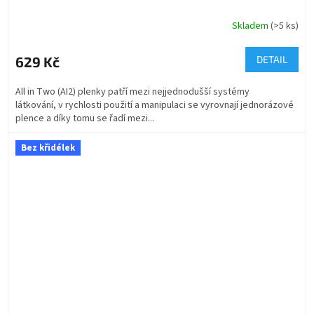
Skladem
(>5 ks)
629 Kč
DETAIL
All in Two (AI2) plenky patří mezi nejjednodušší systémy
látkování, v rychlosti použití a manipulaci se vyrovnají jednorázové
plence a díky tomu se řadí mezi...
Bez křidélek