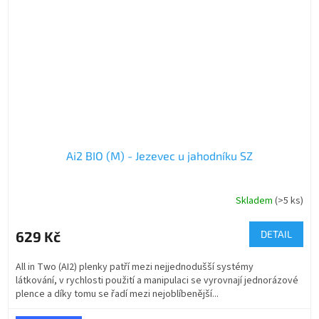
Ai2 BIO (M) - Jezevec u jahodníku SZ
Skladem
(>5 ks)
629 Kč
DETAIL
All in Two (AI2) plenky patří mezi nejjednodušší systémy
látkování, v rychlosti použití a manipulaci se vyrovnají jednorázové
plence a díky tomu se řadí mezi nejoblíbenější...