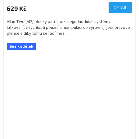
629 Kč
DETAIL
All in Two (AI2) plenky patří mezi nejjednodušší systémy
látkování, v rychlosti použití a manipulaci se vyrovnají jednorázové
plence a díky tomu se řadí mezi...
Bez křidélek