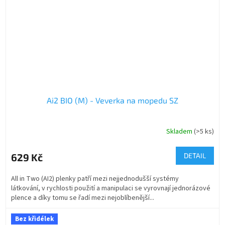
Ai2 BIO (M) - Veverka na mopedu SZ
Skladem
(>5 ks)
629 Kč
DETAIL
All in Two (AI2) plenky patří mezi nejjednodušší systémy
látkování, v rychlosti použití a manipulaci se vyrovnají jednorázové
plence a díky tomu se řadí mezi nejoblíbenější...
Bez křidélek