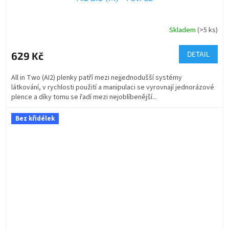
Skladem
(>5 ks)
629 Kč
DETAIL
All in Two (AI2) plenky patří mezi nejjednodušší systémy
látkování, v rychlosti použití a manipulaci se vyrovnají jednorázové
plence a díky tomu se řadí mezi nejoblíbenější...
Bez křidélek