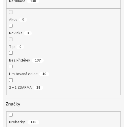
Na skladě
138
Akce
0
Novinka
3
Tip
0
Bez křidélek
137
Limitovaná edice
10
2 + 1 ZDARMA
29
Značky
Breberky
138