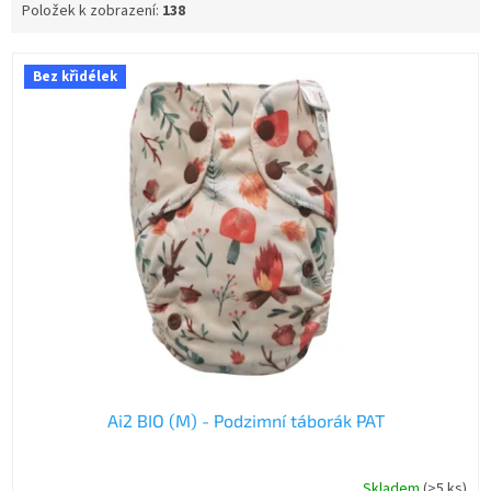
Položek k zobrazení:
138
V
Bez křidélek
ý
p
i
s
p
r
o
d
u
k
t
ů
Ai2 BIO (M) - Podzimní táborák PAT
Skladem
(>5 ks)