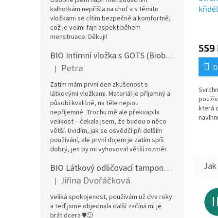
křidé
kalhotkám nepřišla na chuť a s těmito
vložkami se cítím bezpečně a komfortně,
což je velmi fajn aspekt během
menstruace. Děkuji!
559
BIO Intimní vložka s GOTS (Biobavlněný úplet) - Malované pivoňky v hořčicové
Petra
D
|
Hodnocení produktu je 5 z 5 hvězdiček.
Zatím mám první den zkušenost s
Svrchn
látkovými vložkami. Materiál je příjemný a
používa
působí kvalitně, na těle nejsou
která 
nepříjemné. Trochu mě ale překvapila
navlhn
velikost – čekala jsem, že budou o něco
materi
větší. Uvidím, jak se osvědčí při delším
nepro
používání, ale první dojem je zatím spíš
prodyš
dobrý, jen by mi vyhovoval větší rozměr.
BIO Látkový odličovací tamponek: Barevné bambusovo-biobavlněné froté
Jiřina Dvořáčková
|
Hodnocení produktu je 5 z 5 hvězdiček.
Veliká spokojenost, používám už dva roky
a teď jsme objednala další začíná mi je
brát dcera ♥️🙂