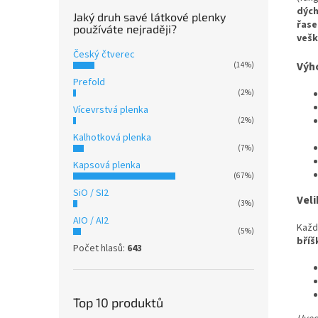
dýc
Jaký druh savé látkové plenky
řase
používáte nejraději?
vešk
Český čtverec
Výh
(14%)
Prefold
(2%)
Vícevrstvá plenka
(2%)
Kalhotková plenka
(7%)
Kapsová plenka
(67%)
SiO / SI2
Veli
(3%)
AIO / AI2
Každ
(5%)
bříš
Počet hlasů:
643
Top 10 produktů