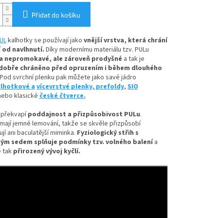
Přidat do košíku
UL
kalhotky se používají jako
vnější vrstva, která chrání
 od navlhnutí.
Díky
modernímu materiálu tzv. PULu
a nepromokavé, ale zároveň prodyšné
a tak je
dobře chráněno před opruzením i během dlouhého
Pod svrchní plenku pak můžete jako savé jádro
lhotkové a
vícevrstvé plenky,
prefoldy
,
SIO
ebo klasické
české čtverce.
 překvapí
poddajnost a přizpůsobivost PULu
.
mají jemné lemování, takže se skvěle přizpůsobí
ují ani baculatější miminka.
Fyziologický střih s
ým sedem splňuje podmínky tzv. volného balení
a
 tak
přirozený vývoj kyčlí.