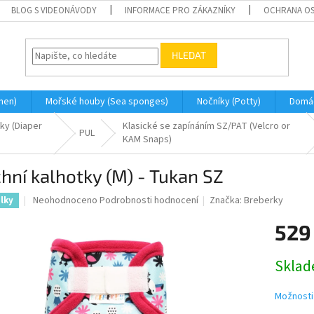
BLOG S VIDEONÁVODY
INFORMACE PRO ZÁKAZNÍKY
OCHRANA OS
HLEDAT
men)
Mořské houby (Sea sponges)
Nočníky (Potty)
Domá
ky (Diaper
Klasické se zapínáním SZ/PAT (Velcro or
PUL
KAM Snaps)
hní kalhotky (M) - Tukan SZ
Průměrné
Neohodnoceno
Podrobnosti hodnocení
Značka:
Breberky
élky
hodnocení
produktu
529
je
0,0
Měrná
Skla
z
cena:
5
hvězdiček.
Možnosti