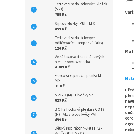
Uvede
Testovací sada látkových vložek
(5 ks)
Vari
769 Kč
Slipové vložky: PUL - MIX
459 Kč
Testovací sada látkových
odličovacích tamponků (4 ks)
126 Kč
Mat
Velká testovací sada látkových
plen - novorozenecká
4 309 Kč
Fleecová separační plenka M -
Mate
MIX
31 Kč
Před
Ai2 BIO (M) - Pivoňky SZ
plen
629 Kč
navl
nepo
BIO Kalhotková plenka s GOTS
dnů.
(M) - Akvarelové květy PAT
60°C
499 Kč
agre
Dětský respirátor 4-8let FFP2 -
n
eže
Kytičky (PFHM731)