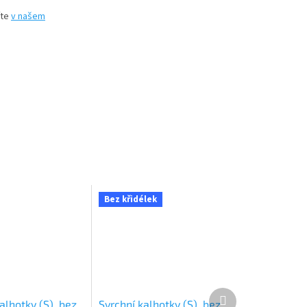
íte
v našem
Bez křidélek
Další
alhotky (S), bez
Svrchní kalhotky (S), bez
produkt