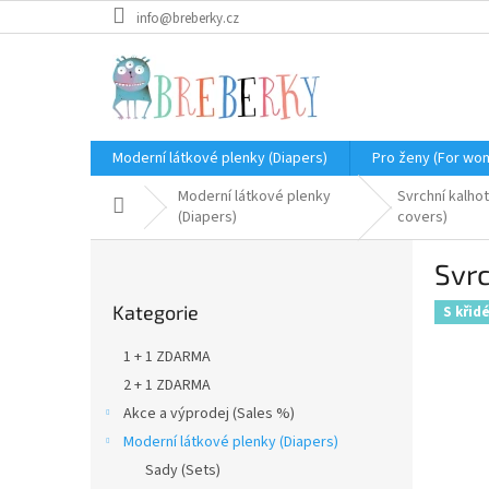
Přejít
info@breberky.cz
na
obsah
Moderní látkové plenky (Diapers)
Pro ženy (For wo
Moderní látkové plenky
Svrchní kalhot
Domů
(Diapers)
covers)
P
Svrc
o
Přeskočit
s
Kategorie
kategorie
S křid
t
r
1 + 1 ZDARMA
a
2 + 1 ZDARMA
n
Akce a výprodej (Sales %)
n
í
Moderní látkové plenky (Diapers)
p
Sady (Sets)