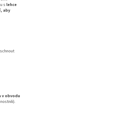
u s
lehce
í, aby
doschnout
 v obvodu
ostnili).