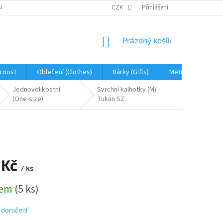
OBNÍCH ÚDAJŮ
JAK NA REKLAMACI A VRÁCENÍ ZBOŽÍ
CZK
Přihlášení
PROHLÁŠENÍ 
NÁKUPNÍ
Prázdný košík
KOŠÍK
cnost
Oblečení (Clothes)
Dárky (Gifts)
Metráž (fabric)
Jednovelikostní
Svrchní kalhotky (M) -
(One-size)
Tukan SZ
 Kč
/ ks
dem
(5 ks)
 doručení