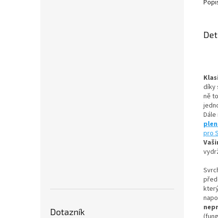
Popi
Det
Klas
díky 
ně t
jedn
Dále
ple
pro 
Vaši
vydrž
Svrc
přede
kter
napo
nep
Dotazník
(fun