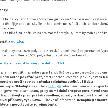
ná rozpětí jsou orientační - záleží na proporcích.
anty:
S křidélky
nebo lidově s "dvojitými gumičkami" má rozšířenou část mezi
a těsněji je obepíná. Skvěle se hodí u miminek s řidší stolicí anebo huben
nožkami.
Bez křidélek
ideální volba pro macatá stehýnka, která by mohla křidélka
eriál a
údržba
:
Kalhotky: PUL 100% polyester z recyklátu laminovaný polyuretanem (vyro
Lemování: Fleece 100% polyester z recyklátu (vyroben v EU)
riály jsou certifikovány pro děti do 3 let.
 prvním použitím plenku vyperte
, ideálně se stejně barevným prádlem.
u není nutné pokaždé prát,
stačí ji nechat "vyvětrat",
pokud je však le
hnutý od moči nebo byla plenka zašpiněna stolicí, už ji dále
užívejte
.
Skladujte na sucho
v
PUL pytli
nebo plenkovém koši a
vyperte
Nejprve zvolte samostatný program
máchání a teprve poté hlavní prací
.
Nepoužívejte prací prášek s mýdlem, aviváž, perkarbonát, ocet n
sivní přípravky typu Savo.
Sušte volně přehozené,
nenapínejte mokré
hlete a nevystavujte zdrojům tepla.