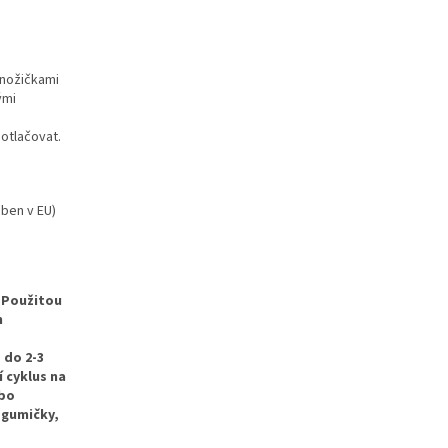
 nožičkami
ými
 otlačovat.
ben v EU)
Použitou
m
 do 2-3
 cyklus na
ebo
 gumičky,