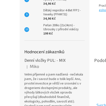
34,90 Kč
Prac
esho
Dětský respirátor 4-8let FFP2 -
Veverky (PFHM731)
34,90 Kč
Perlan 200ks (21x24cm) -
Ubrousky z přírodní viskózy
199 Kč
Hodnocení zákazníků
Denní vložky PUL: - MIX
Miko
|
Hodnocení produktu je 5 z 5 hvězdiček.
Velmi příjemné a jsem nadšená - nečekala
jsem, že i savost bude o tolik lepší. Ano,
prvotní investice je větší ve srovnání s v
drogeriemi dostupnými produkty, ale
výhody látkových vložek opravdu
převyšují (dlouhodobě finančně,
ekologicky, pohodlím, savostí atd.).
Svrch
Osobně jsem např. menstruačním