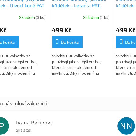
lek - Divocí koně PAT
křidélek - Letadla PAT,
křidélek
sv.modré patentky
PAT
Skladem
(3 ks)
Skladem
(1 ks)
 Kč
499 Kč
499 Kč
o košíku
Do košíku
Do ko
í PUL kalhotky se
Svrchní PUL kalhotky se
Svrchní PU
jí jako vnější vrstva,
používají jako vnější vrstva,
používají j
chrání oblečení od
která chrání oblečení od
která chrán
utí. Díky modernímu
navlhnutí. Díky modernímu
navlhnutí.
álu tzv. PULu jsou zcela
materiálu tzv. PULu jsou zcela
materiálu t
mokavé, ale zároveň
nepromokavé, ale zároveň
nepromoka
né a tak...
prodyšné a tak...
prodyšné a 
Ivana Pečivová
IP
NN
Hodnocení obchodu je 5 z 5 hvězdiček.
28.7.2026