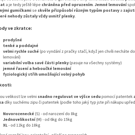
hat
a je tedy ještě lépe
chráněna před opruzením
.
Jemné lemování
spol
nými gumičkami
se
skvěle přizpůsobí různým typům postavy
a
zajist
eré nehody zůstaly vždy uvnitř plenky
.
ody ve zkratce:
prodyšné
tenké a poddajné
velmi rychle suché
(po vyndání z pračky stačí, když jen chvíli necháte 
lemování)
variabilní volba savé části plenky
(pasuje na všechny systémy)
jemné řasení a heboučké lemování
fyziologický střih umožňující volný pohyb
kosti
:
ou velikost lze velmi
snadno regulovat ve výšce sedu
pomocí patentek
a
ka
díky suchému zipu či patentek (podle toho jaký typ jste při nákupu upředn
Novorozenecké
(S) - od narození do 8kg
Jednovelikostní
(M) - od 6kg do 15kg
XL
- od 12kg do 18kg