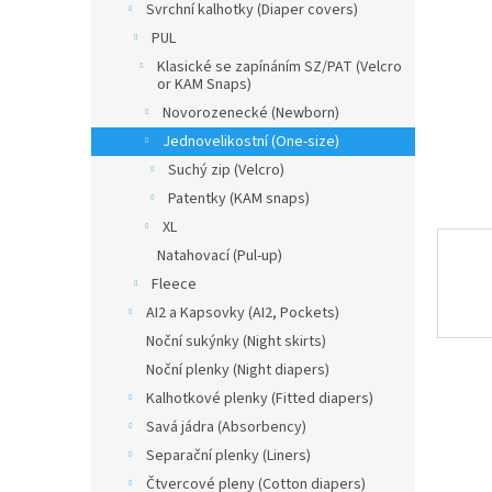
a
Svrchní kalhotky (Diaper covers)
n
PUL
e
Klasické se zapínáním SZ/PAT (Velcro
l
or KAM Snaps)
Novorozenecké (Newborn)
Jednovelikostní (One-size)
Suchý zip (Velcro)
Patentky (KAM snaps)
XL
Natahovací (Pul-up)
Fleece
AI2 a Kapsovky (AI2, Pockets)
Noční sukýnky (Night skirts)
Noční plenky (Night diapers)
Kalhotkové plenky (Fitted diapers)
Savá jádra (Absorbency)
Separační plenky (Liners)
Čtvercové pleny (Cotton diapers)