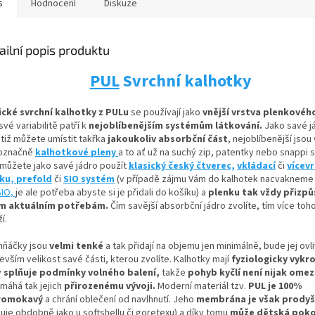
s
Hodnocení
Diskuze
ailní popis produktu
PUL
Svrchní kalhotky
ické svrchní kalhotky z PULu
se používají jako
vnější vrstva plenkovéh
své variabilitě patří k
nejoblíbenějším systémům látkování.
Jako savé j
otiž můžete umístit
takřka
jakoukoliv absorbční
část
, nejoblíbenější jsou
označně
kalhotkové pleny
a to ať už na suchý zip, patentky nebo snappi 
 můžete jako savé jádro použít
klasický český čtverec,
vkládací
či
vícev
nku,
prefold
či
SIO systém
(v případě zájmu Vám do kalhotek nacvaknem
SIO,
je ale potřeba abyste si je přidali do košíku) a
plenku tak vždy přizpů
m aktuálním potřebám.
Čím savější absorbční jádro zvolíte, tím více toh
í.
hňáčky jsou
velmi tenké
a tak přidají na objemu jen minimálně, bude jej ovl
vším velikost savé části, kterou zvolíte. Kalhotky mají
fyziologicky vykro
ý
splňuje podmínky volného balení,
takže
pohyb kyčlí není nijak ome
máhá tak jejich
přirozenému vývoji
.
Moderní materiál tzv.
PUL je 100%
romokavý
a chrání oblečení od navlhnutí. Jeho
membrána je však prody
guje obdobně jako u softshellu či goretexu) a díky tomu
může dětská pok