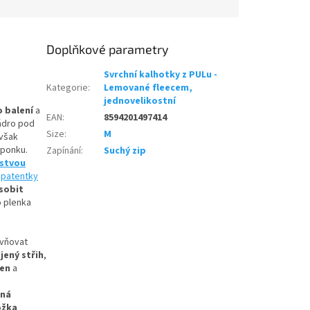
Doplňkové parametry
Svrchní kalhotky z PULu -
Kategorie
:
Lemované fleecem,
jednovelikostní
o balení
a
EAN
:
8594201497414
ádro pod
Size
:
M
 však
sponku.
Zapínání
:
Suchý zip
rstvou
e
patentky
sobit
o plenka
ivňovat
jený střih
,
zen
a
šná
ožka