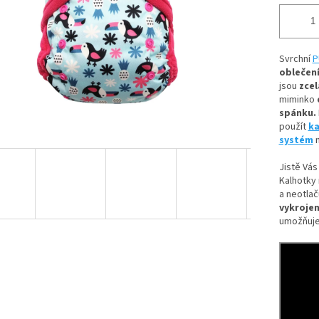
Svrchní
P
oblečení
jsou
zcel
miminko
spánku.
použít
ka
systém
n
Jistě Vás
Kalhotky 
a neotlač
vykrojen
umožňuje