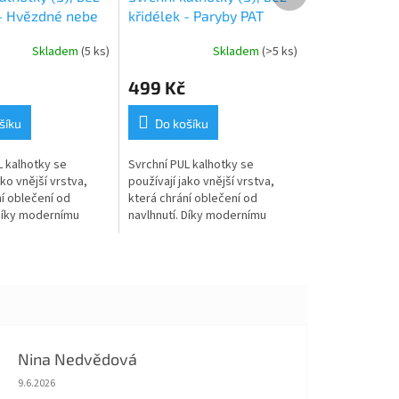
 - Hvězdné nebe
křidélek - Paryby PAT
Skladem
(5 ks)
Skladem
(>5 ks)
499 Kč
šíku
Do košíku
L kalhotky se
Svrchní PUL kalhotky se
ako vnější vrstva,
používají jako vnější vrstva,
í oblečení od
která chrání oblečení od
 Díky modernímu
navlhnutí. Díky modernímu
zv. PULu jsou zcela
materiálu tzv. PULu jsou zcela
vé, ale zároveň
nepromokavé, ale zároveň
tak...
prodyšné a tak...
Nina Nedvědová
Hodnocení obchodu je 5 z 5 hvězdiček.
9.6.2026