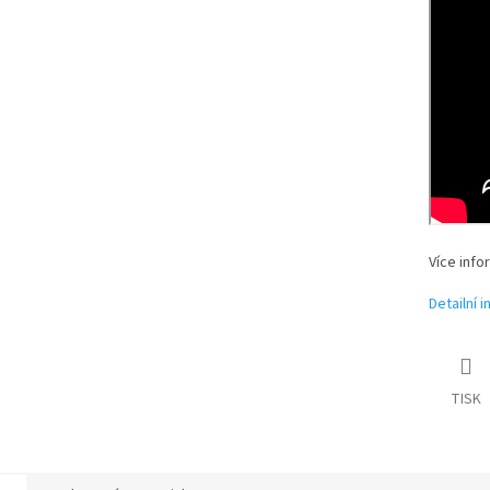
Více info
Detailní 
TISK