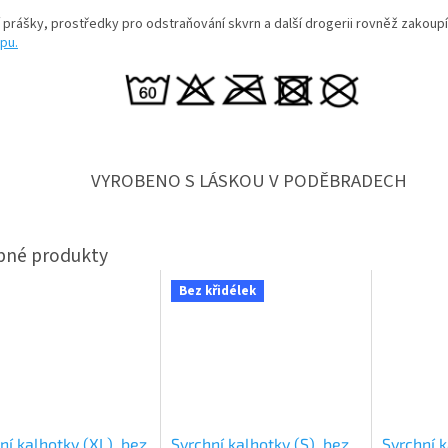
í prášky, prostředky pro odstraňování skvrn a další drogerii rovněž zakoup
pu.
VYROBENO S LÁSKOU V PODĚBRADECH
Bez křidélek
ní kalhotky (XL), bez
Svrchní kalhotky (S), bez
Svrchní k