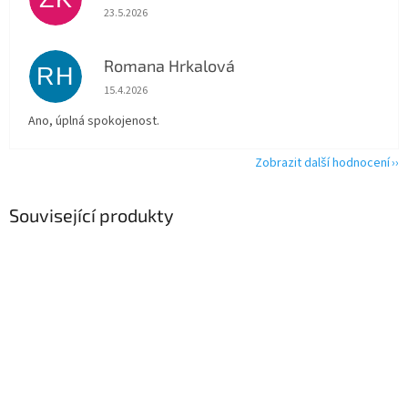
Hodnocení obchodu je 5 z 5 hvězdiček.
23.5.2026
Romana Hrkalová
RH
Hodnocení obchodu je 5 z 5 hvězdiček.
15.4.2026
Ano, úplná spokojenost.
Zobrazit další hodnocení
Související produkty