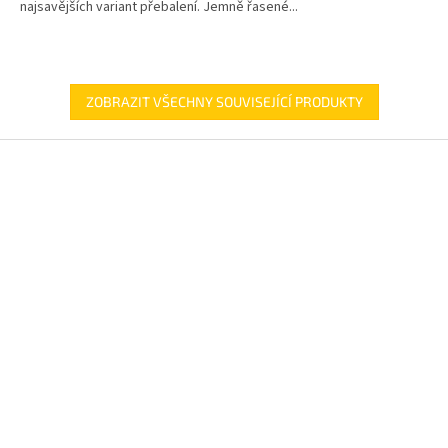
najsavějších variant přebalení. Jemně řasené...
ZOBRAZIT VŠECHNY SOUVISEJÍCÍ PRODUKTY
Z
á
p
a
t
í