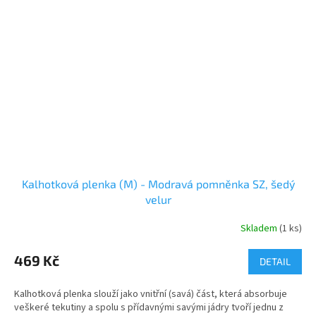
Kalhotková plenka (M) - Modravá pomněnka SZ, šedý
velur
Skladem
(1 ks)
469 Kč
DETAIL
Kalhotková plenka slouží jako vnitřní (savá) část, která absorbuje
veškeré tekutiny a spolu s přídavnými savými jádry tvoří jednu z