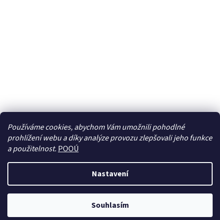
Používáme cookies, abychom Vám umožnili pohodlné
prohlížení webu a díky analýze provozu zlepšovali jeho funkce
Sledovat na Instagramu
a použitelnost.
POOÚ
Nastavení
Vytvořil Shoptet
Souhlasím
Copyright 2026
BREBERKY.cz
. Všechna práva vyhrazena.