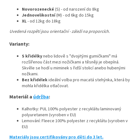
Novorozenecké
(S) - od narození do 8kg
Jednovelikostní
(M) - od 6kg do 15kg
XL
- od 12kg do 18kg
Uvedená rozpětí jsou orientační - záleží na proporcích.
Varianty:
S křidélky
nebo lidově s "dvojitými gumičkami" má
rozšířenou část mezi nožičkami a těsněji je obepíná.
Skvěle se hodí u miminek s řidší stolicí anebo hubenými
nožkami.
Bez křidélek
ideální volba pro macatá stehýnka, která by
mohla křidélka otlačovat.
Materiál a
údržba
:
Kalhotky: PUL 100% polyester z recyklátu laminovaný
polyuretanem (vyroben v EU)
Lemování: Fleece 100% polyester z recyklátu (vyroben v
EU)
Materiály jsou certifikovány pro děti do 3 let.