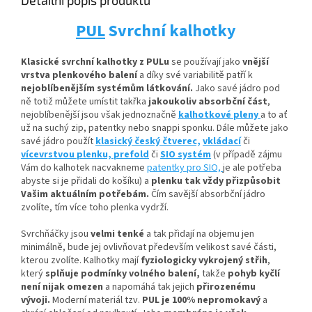
Detailní popis produktu
PUL
Svrchní kalhotky
Klasické svrchní kalhotky z PULu
se používají jako
vnější
vrstva plenkového balení
a díky své variabilitě patří k
nejoblíbenějším systémům látkování.
Jako savé jádro pod
ně totiž můžete umístit
takřka
jakoukoliv absorbční
část
,
nejoblíbenější jsou však jednoznačně
kalhotkové pleny
a to ať
už na suchý zip, patentky nebo snappi sponku. Dále můžete jako
savé jádro použít
klasický český čtverec,
vkládací
či
vícevrstvou plenku,
prefold
či
SIO systém
(v případě zájmu
Vám do kalhotek nacvakneme
patentky pro SIO,
je ale potřeba
abyste si je přidali do košíku) a
plenku tak vždy přizpůsobit
Vašim aktuálním potřebám.
Čím savější absorbční jádro
zvolíte, tím více toho plenka vydrží.
Svrchňáčky jsou
velmi tenké
a tak přidají na objemu jen
minimálně, bude jej ovlivňovat především velikost savé části,
kterou zvolíte. Kalhotky mají
fyziologicky vykrojený střih
,
který
splňuje podmínky volného balení,
takže
pohyb kyčlí
není nijak omezen
a napomáhá tak jejich
přirozenému
vývoji
.
Moderní materiál tzv.
PUL je 100% nepromokavý
a