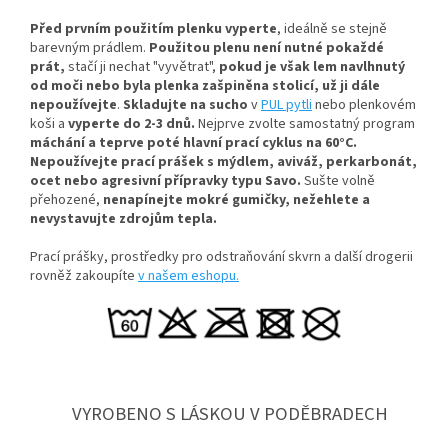
Před prvním použitím plenku vyperte
, ideálně se stejně
barevným prádlem.
Použitou plenu není nutné pokaždé
prát,
stačí ji nechat "vyvětrat",
pokud je však lem navlhnutý
od moči nebo byla plenka zašpiněna stolicí, už ji dále
nepoužívejte
.
Skladujte na sucho
v
PUL pytli
nebo plenkovém
koši a
vyperte do 2-3 dnů.
Nejprve zvolte samostatný program
máchání a teprve poté hlavní prací cyklus na 60°C.
Nepoužívejte prací prášek s mýdlem, aviváž, perkarbonát,
ocet nebo agresivní přípravky typu Savo.
Sušte volně
přehozené,
nenapínejte mokré gumičky, n
ežehlete a
nevystavujte zdrojům tepla.
Prací prášky, prostředky pro odstraňování skvrn a další drogerii
rovněž zakoupíte
v našem eshopu.
VYROBENO S LÁSKOU V PODĚBRADECH