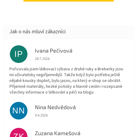
Ivana Pečivová
IP
Hodnocení obchodu je 5 z 5 hvězdiček.
28.7.2026
Pořizovala jsem látkovací výbavu z druhé ruky a Breberky jsou
mi uživatelsky nejpříjemnější. Takže když bylo potřeba ještě
nějaké kousky doplnit, bylo jasno, na který e-shop se obrátit.
Příjemné materiály, hezké potisky a hlavně cením i rozepsané
všechny informace o látkování a péči na blogu
Nina Nedvědová
NN
Hodnocení obchodu je 5 z 5 hvězdiček.
9.6.2026
Zuzana Kamešová
ZK