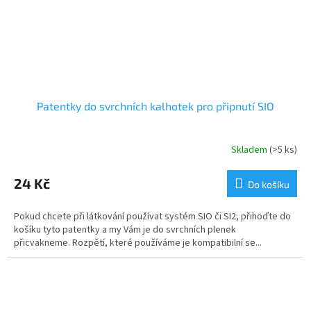
Patentky do svrchních kalhotek pro připnutí SIO
Skladem
(>5 ks)
24 Kč
Do košíku
Pokud chcete při látkování používat systém SIO či SI2, přihoďte do
košíku tyto patentky a my Vám je do svrchních plenek
přicvakneme. Rozpětí, které používáme je kompatibilní se...