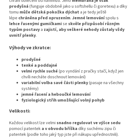
chrání oblečení od navlhnutí. Jeho
membrána je však
prodyšná
(funguje obdobně jako u softshellu či goretexu) a díky
tomu
může dětská pokožka dýchat
a je tedy ještě
lépe
chráněna před opruzením
.
Jemné lemování
spolu s
lehce řasenými gumičkami
se
skvěle přizpůsobí různým
typům postavy
a
zajistí, aby veškeré nehody zůstaly vždy
uvnitř plenky
.
Výhody ve zkratce:
prodyšné
tenké a poddajné
velmi rychle suché
(po vyndání z pračky stačí, když jen
chvíli necháte doschnout lemování)
variabilní volba savé části plenky
(pasuje na všechny
systémy)
jemné řasení a heboučké lemování
fyziologický střih umožňující volný pohyb
Velikosti
:
Každou velikost lze velmi
snadno regulovat ve výšce sedu
pomocí patentek
a v obvodu bříška
díky suchému zipu či
patentek (podle toho jaký typ jste při nákupu upřednostnili).