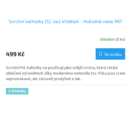
Svrchní kalhotky (S), bez křidélek - Hvězdné nebe PAT
Skladem
(5 ks)
499 Kč
Do košíku
Svrchní PUL kalhotky se používají jako vnější vrstva, která chrání
oblečení od navlhnutí. Díky modernímu materiálu tzv. PULu jsou zcela
nepromokavé, ale zároveň prodyšné a tak...
S křidélky