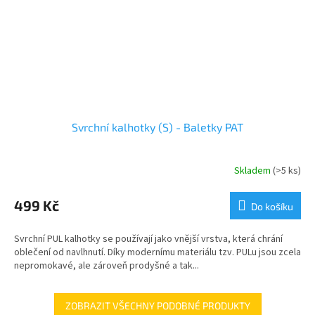
Svrchní kalhotky (S) - Baletky PAT
Skladem
(>5 ks)
499 Kč
Do košíku
Svrchní PUL kalhotky se používají jako vnější vrstva, která chrání
oblečení od navlhnutí. Díky modernímu materiálu tzv. PULu jsou zcela
nepromokavé, ale zároveň prodyšné a tak...
ZOBRAZIT VŠECHNY PODOBNÉ PRODUKTY