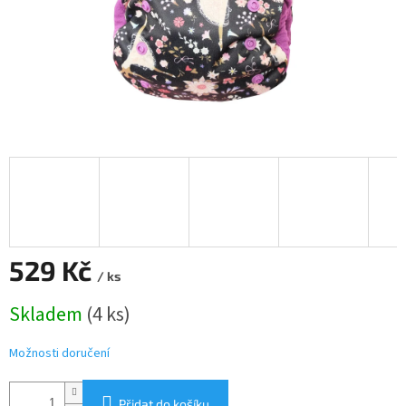
529 Kč
/ ks
Měrná
Skladem
(4 ks)
cena:
Možnosti doručení
Přidat do košíku