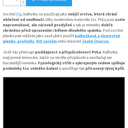
Svrchní
PUL
kalhotky se používají jako
vnější vrstva, která chrání
oblečení od navlhnutí.
Díky
modernímu materiálu tzv. PULu jsou
zcela
nepromokavé, ale zároveň prodyšné
a tak je miminko
dobře
chráněno před opruzením i během dlouhého spánku.
Pod svrchní
plenku pak můžete jako savé jádro použít
kalhotkové a
vícevrstvé
plenky,
prefoldy
,
SIO systém
nebo klasické
české čtverce.
Jistě Vás překvapí
poddajnost a přizpůsobivost PULu
. Kalhotky
mají jemné lemování, takže se skvěle přizpůsobí a neotlačují ani
baculatější miminka.
Fyziologický střih s vykrojeným sedem splňuje
podmínky tzv. volného balení
a umožňuje tak
přirozený vývoj kyčlí.