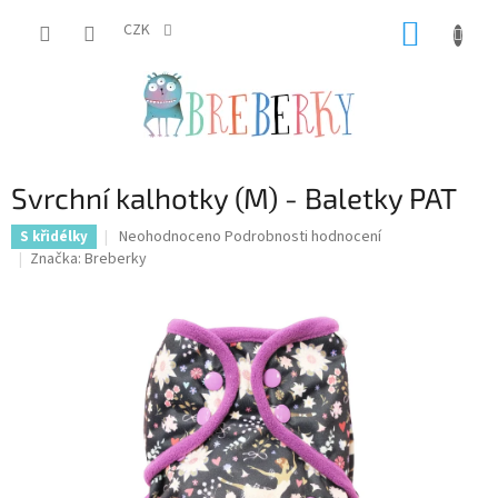
Přejít
NÁKUP
na
CZK
obsah
KOŠÍK
Svrchní kalhotky (M) - Baletky PAT
Průměrné
Neohodnoceno
Podrobnosti hodnocení
S křidélky
hodnocení
Značka:
Breberky
produktu
je
0,0
z
5
hvězdiček.