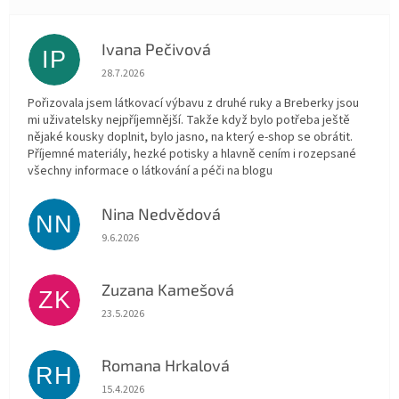
Ivana Pečivová
IP
Hodnocení obchodu je 5 z 5 hvězdiček.
28.7.2026
Pořizovala jsem látkovací výbavu z druhé ruky a Breberky jsou
mi uživatelsky nejpříjemnější. Takže když bylo potřeba ještě
nějaké kousky doplnit, bylo jasno, na který e-shop se obrátit.
Příjemné materiály, hezké potisky a hlavně cením i rozepsané
všechny informace o látkování a péči na blogu
Nina Nedvědová
NN
Hodnocení obchodu je 5 z 5 hvězdiček.
9.6.2026
Zuzana Kamešová
ZK
Hodnocení obchodu je 5 z 5 hvězdiček.
23.5.2026
Romana Hrkalová
RH
Hodnocení obchodu je 5 z 5 hvězdiček.
15.4.2026