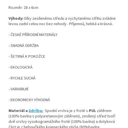
Rozměr: 28 x 6cm
Výhody:
Díky zesílenému středu a vychytanému střihu zvládne
levou zadní celou noc bez nehody . Příjemná, hebká a krásná..
- ČESKÉ PŘÍRODNÍ MATERIÁLY
- SNADNÁ ÚDRŽBA
- ŠETRNÁ K POKOŽCE
- EKOLOGICKÁ
- RYCHLE SUCHÁ
- VARIABILNÍ
- EKONOMICKY VÝHODNÁ
Materiál a
údržba:
Spodní vrstva je z froté s
PUL
zátěrem
(100% bavlna s polyuretanovým zátěrem), zesílený střed tvoří
dvě vrstvy vysokogramážního froté (100% bavlna) a dotyková
část je z heboučkého kojeneckého plyše (80%bavlna