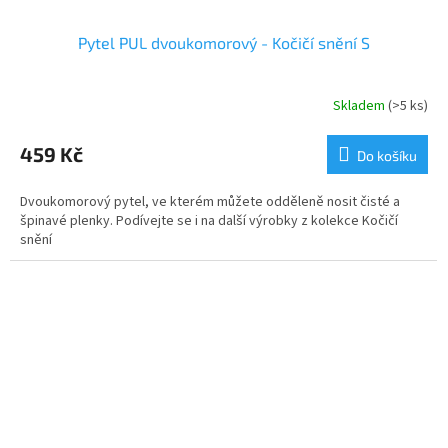
Pytel PUL dvoukomorový - Kočičí snění S
Skladem
(>5 ks)
459 Kč
Do košíku
Dvoukomorový pytel, ve kterém můžete odděleně nosit čisté a
špinavé plenky. Podívejte se i na další výrobky z kolekce Kočičí
snění