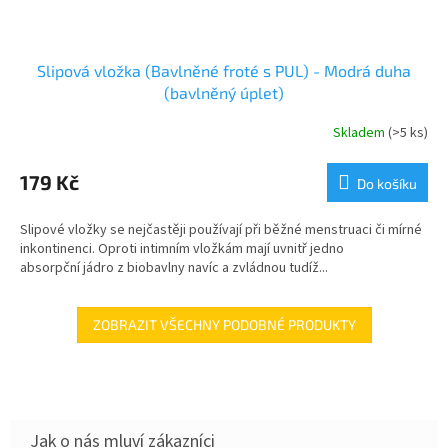
Slipová vložka (Bavlněné froté s PUL) - Modrá duha
(bavlněný úplet)
Skladem
(>5 ks)
179 Kč
Do košíku
Slipové vložky se nejčastěji používají při běžné menstruaci či mírné
inkontinenci. Oproti intimním vložkám mají uvnitř jedno
absorpční jádro z biobavlny navíc a zvládnou tudíž...
ZOBRAZIT VŠECHNY PODOBNÉ PRODUKTY