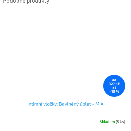
od
327 Kč
až
–10 %
Intimní vložky: Bavlněný úplet - MIX
Skladem
(5 ks)
Průměrné
hodnocení