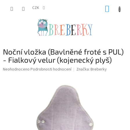
Přejít
NÁKUP
na
CZK
obsah
KOŠÍK
Noční vložka (Bavlněné froté s PUL)
- Fialkový velur (kojenecký plyš)
Průměrné
Neohodnoceno
Podrobnosti hodnocení
Značka:
Breberky
hodnocení
produktu
je
0,0
z
5
hvězdiček.