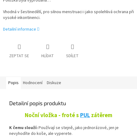
Položka byla vyprodána…
Vhodná v šestinedělí, pro silnou menstruaci i jako spolehlivá ochrana při
vysoké inkontinenci.
Detailní informace
ZEPTAT SE
HLÍDAT
SDÍLET
Popis
Hodnocení
Diskuze
Detailní popis produktu
Noční vložka - froté s
PUL
zátěrem
K čemu slouží:
Používají se stejně, jako jednorázové, jen je
nevyhodíte do koše, ale vyperete.