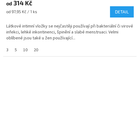
314 Kč
produktu
od
je
Měrná
od 97,95 Kč / 1 ks
DETAIL
4,8
cena:
z
Látkové intimní vložky se nejčastěji používají při bakteriální či virové
5
infekci, lehké inkontinenci, špinění a slabé menstruaci. Velmi
hvězdiček.
oblíbené jsou také u žen používající...
3
5
10
20