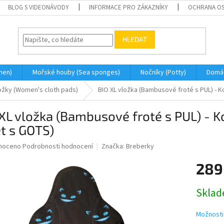
BLOG S VIDEONÁVODY
INFORMACE PRO ZÁKAZNÍKY
OCHRANA OS
HLEDAT
men)
Mořské houby (Sea sponges)
Nočníky (Potty)
Domá
ožky (Women's cloth pads)
BIO XL vložka (Bambusové froté s PUL) - K
XL vložka (Bambusové froté s PUL) - K
t s GOTS)
né
noceno
Podrobnosti hodnocení
Značka:
Breberky
ní
289
u
Měrná
Skla
cena:
ek.
Možnosti