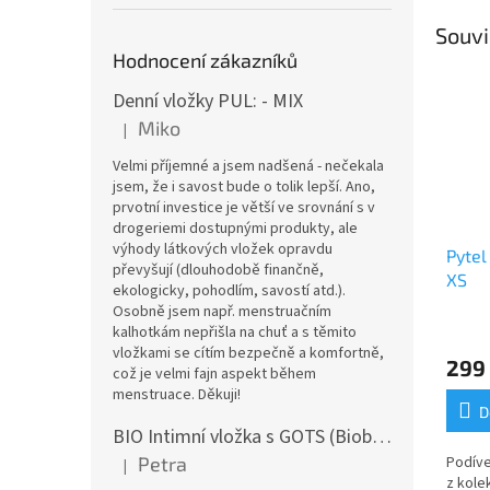
Souvi
Hodnocení zákazníků
Denní vložky PUL: - MIX
Miko
|
Hodnocení produktu je 5 z 5 hvězdiček.
Velmi příjemné a jsem nadšená - nečekala
jsem, že i savost bude o tolik lepší. Ano,
prvotní investice je větší ve srovnání s v
drogeriemi dostupnými produkty, ale
výhody látkových vložek opravdu
Pytel
převyšují (dlouhodobě finančně,
XS
ekologicky, pohodlím, savostí atd.).
Osobně jsem např. menstruačním
kalhotkám nepřišla na chuť a s těmito
vložkami se cítím bezpečně a komfortně,
299
což je velmi fajn aspekt během
menstruace. Děkuji!
D
BIO Intimní vložka s GOTS (Biobavlněný úplet) - Malované pivoňky v hořčicové
Podíve
Petra
|
Hodnocení produktu je 5 z 5 hvězdiček.
z kole