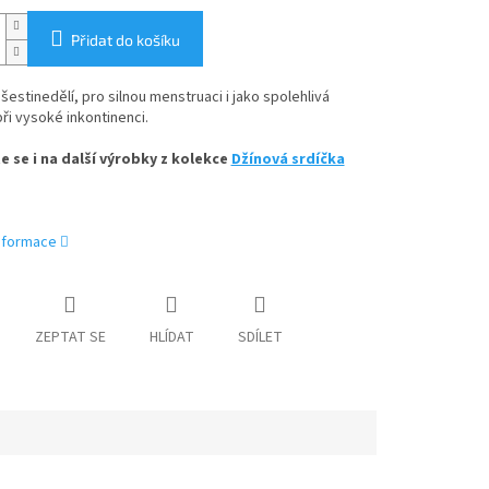
Přidat do košíku
šestinedělí, pro silnou menstruaci i jako spolehlivá
ři vysoké inkontinenci.
e se i na další výrobky z kolekce
Džínová srdíčka
informace
ZEPTAT SE
HLÍDAT
SDÍLET