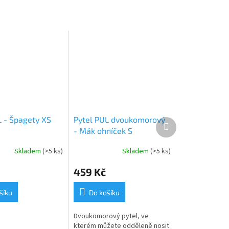
L - Špagety XS
Pytel PUL dvoukomorový
Další
- Mák ohníček S
produkt
Skladem
(>5 ks)
Skladem
(>5 ks)
459 Kč
šíku
Do košíku
Dvoukomorový pytel, ve
kterém můžete odděleně nosit