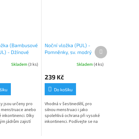
ožka (Bambusové
Noční vložka (PUL) -
Další
UL) - Džínové
Pomněnky, sv. modrý
produkt
y (bavlněný
velur (kojenecký plyš)
Skladem
(3 ks)
Skladem
(4 ks)
239 Kč
šíku
Do košíku
ky jsou určeny pro
Vhodná v šestinedělí, pro
ší menstruace anebo
silnou menstruaci i jako
 inkontinenci. Díky
spolehlivá ochrana při vysoké
m jádrům zajistí
inkontinenci. Podívejte se na
u ochranu i po dobu
další výrobky z kolekce
Pomněnky