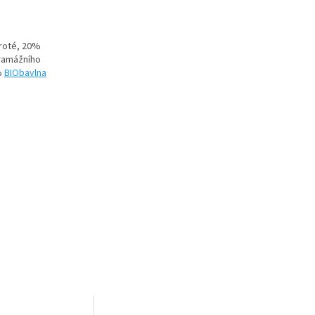
roté, 20%
gramážního
%
BIObavlna