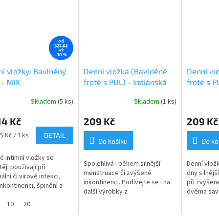
od
327 Kč
až
–10 %
ní vložky: Bavlněný
Denní vložka (Bavlněné
Denní vl
 - MIX
froté s PUL) - Indiánská
froté s P
louka (bavlněný úplet)
kopretin
Skladem
(5 ks)
Skladem
(1 ks)
rné
úplet)
cení
14 Kč
209 Kč
209 Kč
ktu
5 Kč / 1 ks
DETAIL
Do košíku
Do ko
é intimní vložky se
Spolehlivá i během silnější
Denní vlož
ěji používají při
ček.
menstruace či zvýšené
dny silněj
ální či virové infekci,
inkontinenci. Podívejte se i na
při zvýšené
inkontinenci, špinění a
další výrobky z
dvěma savý
menstruaci. Velmi
kolekce Indiánská louka
spolehlivo
né jsou také u
10
20
několika...
žívající...