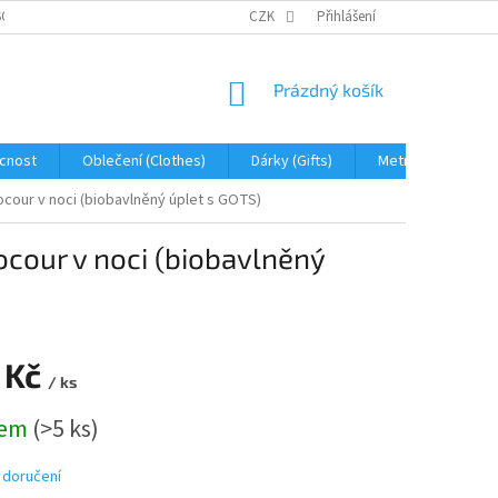
OBNÍCH ÚDAJŮ
JAK NA REKLAMACI A VRÁCENÍ ZBOŽÍ
CZK
Přihlášení
PROHLÁŠENÍ 
NÁKUPNÍ
Prázdný košík
KOŠÍK
cnost
Oblečení (Clothes)
Dárky (Gifts)
Metráž (fabric)
ocour v noci (biobavlněný úplet s GOTS)
ocour v noci (biobavlněný
 Kč
/ ks
dem
(>5 ks)
 doručení