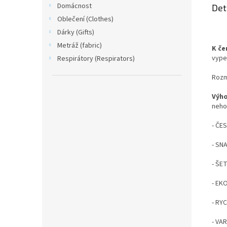
Domácnost
Det
Oblečení (Clothes)
Dárky (Gifts)
Metráž (fabric)
K če
vype
Respirátory (Respirators)
Rozmě
Výh
neho
- ČE
- SN
- ŠE
- EK
- RY
- VAR