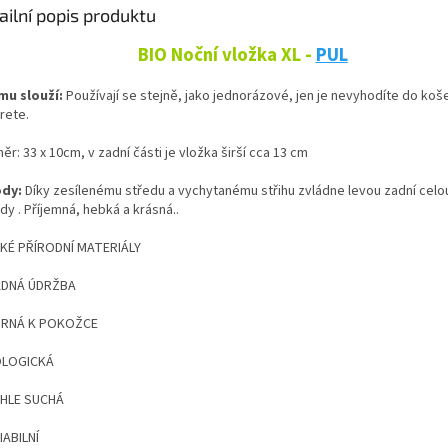
ailní popis produktu
BIO Noční vložka XL -
PUL
mu slouží:
Používají se stejně, jako jednorázové, jen je nevyhodíte do koše
rete.
r: 33 x 10cm, v zadní části je vložka širší cca 13 cm
ody:
Díky zesílenému středu a vychytanému střihu zvládne levou zadní celo
dy . Příjemná, hebká a krásná..
SKÉ PŘÍRODNÍ MATERIÁLY
ADNÁ ÚDRŽBA
TRNÁ K POKOŽCE
OLOGICKÁ
CHLE SUCHÁ
IABILNÍ