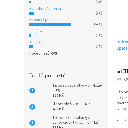
(2%)
Kalhotková plenka
(7%)
Kapsová plenka
(67%)
SiO / SI2
(3%)
Intim
AIO / AI2
(5%)
úplet
Počet hlasů:
643
Průmě
hodno
3
produ
od
Top 10 produktů
je
Měrná
od 97,9
4,8
cena:
Testovací sada látkových vložek
z
(5 ks)
Látkov
5
769 Kč
nejčast
hvězdi
bakteri
Slipové vložky: PUL - MIX
lehké 
459 Kč
slabé 
Testovací sada látkových
oblíbe
3
5
odličovacích tamponků (4 ks)
žen pou
126 Kč