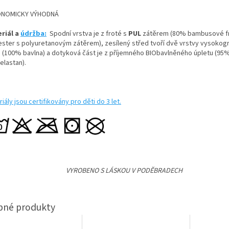
ONOMICKY VÝHODNÁ
riál a
údržba:
Spodní vrstva je z froté s
PUL
zátěrem (80% bambusové f
ester s polyuretanovým zátěrem), zesílený střed tvoří dvě vrstvy vysoko
é (100% bavlna) a dotyková část je z příjemného BIObavlněného úpletu (95
elastan).
iály jsou certifikovány pro děti do 3 let.
VYROBENO S LÁSKOU V PODĚBRADECH