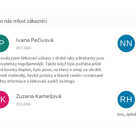
Ivana Pečivová
IP
NN
Hodnocení obchodu je 5 z 5 hvězdiček.
28.7.2026
zovala jsem látkovací výbavu z druhé ruky a Breberky jsou
živatelsky nejpříjemnější. Takže když bylo potřeba ještě
ké kousky doplnit, bylo jasno, na který e-shop se obrátit.
emné materiály, hezké potisky a hlavně cením i rozepsané
hny informace o látkování a péči na blogu
Zuzana Kamešová
ZK
RH
Hodnocení obchodu je 5 z 5 hvězdiček.
23.5.2026
Ano, úpln