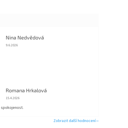
Nina Nedvědová
Hodnocení obchodu je 5 z 5 hvězdiček.
9.6.2026
Romana Hrkalová
Hodnocení obchodu je 5 z 5 hvězdiček.
15.4.2026
á spokojenost.
Zobrazit další hodnocení