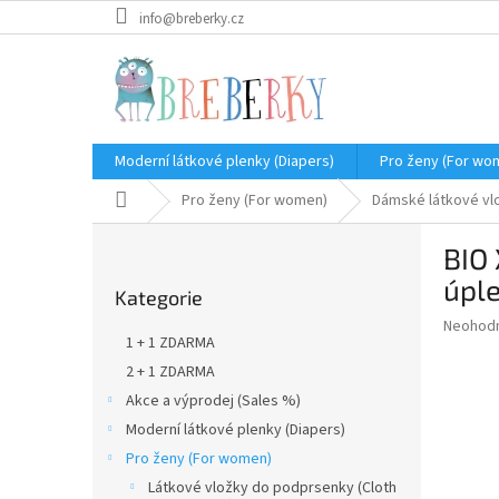
Přejít
info@breberky.cz
na
obsah
Moderní látkové plenky (Diapers)
Pro ženy (For wo
Domů
Pro ženy (For women)
Dámské látkové vl
P
BIO 
o
Přeskočit
s
úple
Kategorie
kategorie
t
Průměr
Neohod
r
1 + 1 ZDARMA
hodnoce
a
produkt
2 + 1 ZDARMA
n
je
Akce a výprodej (Sales %)
n
0,0
í
Moderní látkové plenky (Diapers)
z
5
p
Pro ženy (For women)
hvězdič
a
Látkové vložky do podprsenky (Cloth