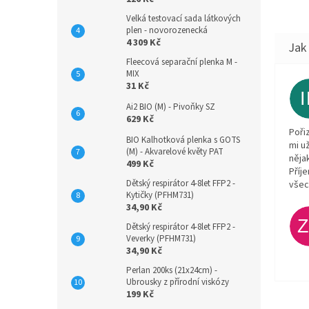
Velká testovací sada látkových
plen - novorozenecká
4 309 Kč
Fleecová separační plenka M -
MIX
31 Kč
Ai2 BIO (M) - Pivoňky SZ
629 Kč
Poři
BIO Kalhotková plenka s GOTS
mi u
(M) - Akvarelové květy PAT
něja
499 Kč
Příj
Dětský respirátor 4-8let FFP2 -
všec
Kytičky (PFHM731)
34,90 Kč
Dětský respirátor 4-8let FFP2 -
Veverky (PFHM731)
34,90 Kč
Perlan 200ks (21x24cm) -
Ubrousky z přírodní viskózy
199 Kč