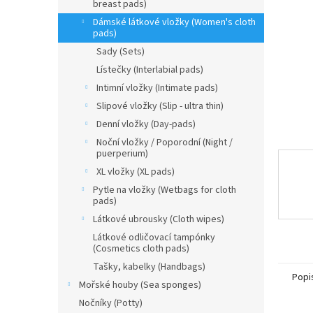
n
breast pads)
e
Dámské látkové vložky (Women's cloth
l
pads)
Sady (Sets)
Lístečky (Interlabial pads)
Intimní vložky (Intimate pads)
Slipové vložky (Slip - ultra thin)
Denní vložky (Day-pads)
Noční vložky / Poporodní (Night /
puerperium)
XL vložky (XL pads)
Pytle na vložky (Wetbags for cloth
pads)
Látkové ubrousky (Cloth wipes)
Látkové odličovací tampónky
(Cosmetics cloth pads)
Tašky, kabelky (Handbags)
Popi
Mořské houby (Sea sponges)
Nočníky (Potty)