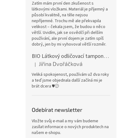
Zatím mám první den zkušenost s
látkovými vložkami. Materiál je příjemný a
působí kvalitně, na těle nejsou
nepříjemné. Trochu mě ale překvapila
velikost – čekala jsem, že budou o něco
větší. Uvidím, jak se osvědčí při delším
používání, ale první dojem je zatím spíš
dobrý, jen by mi vyhovoval větší rozměr.
BIO Látkový odličovací tamponek: Barevné bambusovo-biobavlněné froté
Jiřina Dvořáčková
|
Hodnocení produktu je 5 z 5 hvězdiček.
Veliká spokojenost, používám už dva roky
a teď jsme objednala další začíná mi je
brát dcera ♥️🙂
Odebírat newsletter
Vložte svůj e-mail a my vám budeme
zasílat informace o nových produktech na
našem e-shopu.