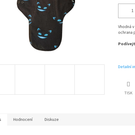
Vhodná v 
ochrana p
Podívejt
Detailní 
TISK
s
Hodnocení
Diskuze