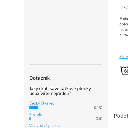
- EK
Mate
poly
frot
a 5%
Mater
Dotazník
Jaký druh savé látkové plenky
používáte nejraději?
Český čtverec
(14%)
Prefold
(2%)
Vícevrstvá plenka