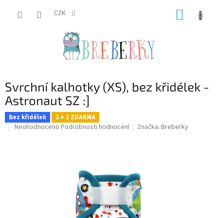
Přejít
NÁKUP
na
CZK
obsah
KOŠÍK
Svrchní kalhotky (XS), bez křidélek -
Astronaut SZ :]
Bez křidélek
2 + 1 ZDARMA
Průměrné
Neohodnoceno
Podrobnosti hodnocení
Značka:
Breberky
hodnocení
produktu
je
0,0
z
5
hvězdiček.