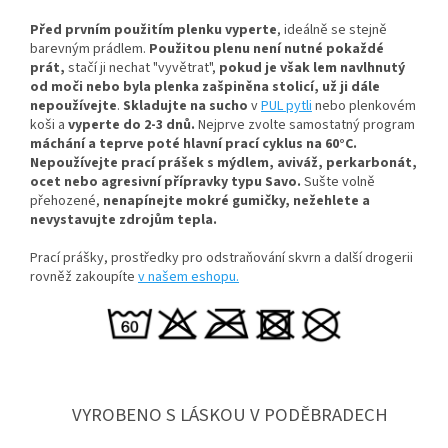
Před prvním použitím plenku vyperte
, ideálně se stejně
barevným prádlem.
Použitou plenu není nutné pokaždé
prát,
stačí ji nechat "vyvětrat",
pokud je však lem navlhnutý
od moči nebo byla plenka zašpiněna stolicí, už ji dále
nepoužívejte
.
Skladujte na sucho
v
PUL pytli
nebo plenkovém
koši a
vyperte do 2-3 dnů.
Nejprve zvolte samostatný program
máchání a teprve poté hlavní prací cyklus na 60°C.
Nepoužívejte prací prášek s mýdlem, aviváž, perkarbonát,
ocet nebo agresivní přípravky typu Savo.
Sušte volně
přehozené,
nenapínejte mokré gumičky, n
ežehlete a
nevystavujte zdrojům tepla.
Prací prášky, prostředky pro odstraňování skvrn a další drogerii
rovněž zakoupíte
v našem eshopu.
VYROBENO S LÁSKOU V PODĚBRADECH