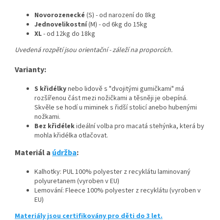
Novorozenecké
(S) - od narození do 8kg
Jednovelikostní
(M) - od 6kg do 15kg
XL
- od 12kg do 18kg
Uvedená rozpětí jsou orientační - záleží na proporcích.
Varianty:
S křidélky
nebo lidově s "dvojitými gumičkami" má
rozšířenou část mezi nožičkami a těsněji je obepíná.
Skvěle se hodí u miminek s řidší stolicí anebo hubenými
nožkami.
Bez křidélek
ideální volba pro macatá stehýnka, která by
mohla křidélka otlačovat.
Materiál a
údržba
:
Kalhotky: PUL 100% polyester z recyklátu laminovaný
polyuretanem (vyroben v EU)
Lemování: Fleece 100% polyester z recyklátu (vyroben v
EU)
Materiály jsou certifikovány pro děti do 3 let.