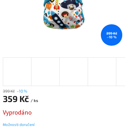
399 Kč
–10 %
399 Kč
–10 %
359 Kč
/ ks
Měrná
Vyprodáno
cena:
Možnosti doručení