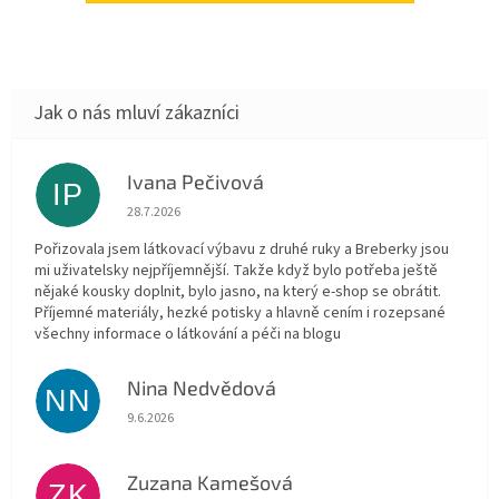
Ivana Pečivová
IP
Hodnocení obchodu je 5 z 5 hvězdiček.
28.7.2026
Pořizovala jsem látkovací výbavu z druhé ruky a Breberky jsou
mi uživatelsky nejpříjemnější. Takže když bylo potřeba ještě
nějaké kousky doplnit, bylo jasno, na který e-shop se obrátit.
Příjemné materiály, hezké potisky a hlavně cením i rozepsané
všechny informace o látkování a péči na blogu
Nina Nedvědová
NN
Hodnocení obchodu je 5 z 5 hvězdiček.
9.6.2026
Zuzana Kamešová
ZK