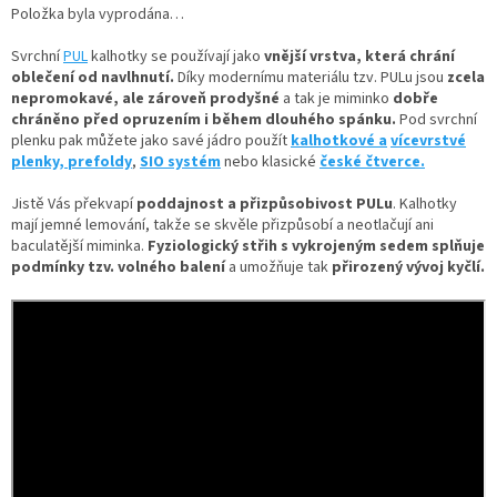
Položka byla vyprodána…
Svrchní
PUL
kalhotky se používají jako
vnější vrstva, která chrání
oblečení od navlhnutí.
Díky
modernímu materiálu tzv. PULu jsou
zcela
nepromokavé, ale zároveň prodyšné
a tak je miminko
dobře
chráněno před opruzením i během dlouhého spánku.
Pod svrchní
plenku pak můžete jako savé jádro použít
kalhotkové a
vícevrstvé
plenky,
prefoldy
,
SIO systém
nebo klasické
české čtverce.
Jistě Vás překvapí
poddajnost a přizpůsobivost PULu
. Kalhotky
mají jemné lemování, takže se skvěle přizpůsobí a neotlačují ani
baculatější miminka.
Fyziologický střih s vykrojeným sedem splňuje
podmínky tzv. volného balení
a umožňuje tak
přirozený vývoj kyčlí.