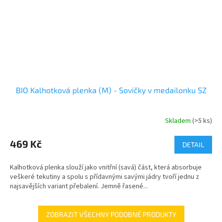
BIO Kalhotková plenka (M) - Sovičky v medailonku SZ
Skladem
(>5 ks)
469 Kč
DETAIL
Kalhotková plenka slouží jako vnitřní (savá) část, která absorbuje
veškeré tekutiny a spolu s přídavnými savými jádry tvoří jednu z
najsavějších variant přebalení. Jemně řasené...
ZOBRAZIT VŠECHNY PODOBNÉ PRODUKTY