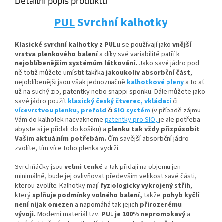
Detailní popis produktu
PUL
Svrchní kalhotky
Klasické svrchní kalhotky z PULu
se používají jako
vnější
vrstva plenkového balení
a díky své variabilitě patří k
nejoblíbenějším systémům látkování.
Jako savé jádro pod
ně totiž můžete umístit
takřka
jakoukoliv absorbční
část
,
nejoblíbenější jsou však jednoznačně
kalhotkové pleny
a to ať
už na suchý zip, patentky nebo snappi sponku. Dále můžete jako
savé jádro použít
klasický český čtverec,
vkládací
či
vícevrstvou plenku,
prefold
či
SIO systém
(v případě zájmu
Vám do kalhotek nacvakneme
patentky pro SIO,
je ale potřeba
abyste si je přidali do košíku) a
plenku tak vždy přizpůsobit
Vašim aktuálním potřebám.
Čím savější absorbční jádro
zvolíte, tím více toho plenka vydrží.
Svrchňáčky jsou
velmi tenké
a tak přidají na objemu jen
minimálně, bude jej ovlivňovat především velikost savé části,
kterou zvolíte. Kalhotky mají
fyziologicky vykrojený střih
,
který
splňuje podmínky volného balení,
takže
pohyb kyčlí
není nijak omezen
a napomáhá tak jejich
přirozenému
vývoji
.
Moderní materiál tzv.
PUL je 100% nepromokavý
a