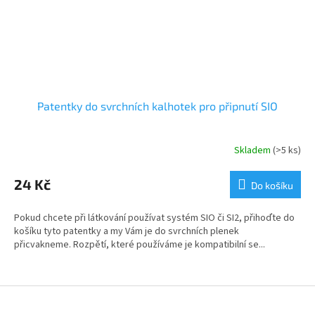
Patentky do svrchních kalhotek pro připnutí SIO
Skladem
(>5 ks)
24 Kč
Do košíku
Pokud chcete při látkování používat systém SIO či SI2, přihoďte do
košíku tyto patentky a my Vám je do svrchních plenek
přicvakneme. Rozpětí, které používáme je kompatibilní se...
Z
á