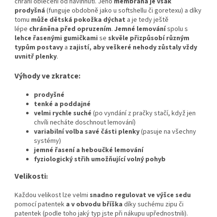
chrání oblečení od navlhnutí. Jeho
membrána je však
prodyšná
(funguje obdobně jako u softshellu či goretexu) a díky
tomu
může dětská pokožka dýchat
a je tedy ještě
lépe
chráněna před opruzením
.
Jemné lemování
spolu s
lehce řasenými gumičkami
se
skvěle přizpůsobí různým
typům postavy
a
zajistí, aby veškeré nehody zůstaly vždy
uvnitř plenky
.
Výhody ve zkratce:
prodyšné
tenké a poddajné
velmi rychle suché
(po vyndání z pračky stačí, když jen
chvíli necháte doschnout lemování)
variabilní volba savé části plenky
(pasuje na všechny
systémy)
jemné řasení a heboučké lemování
fyziologický střih umožňující volný pohyb
Velikosti
:
Každou velikost lze velmi
snadno regulovat ve výšce sedu
pomocí patentek
a v obvodu bříška
díky suchému zipu či
patentek (podle toho jaký typ jste při nákupu upřednostnili).