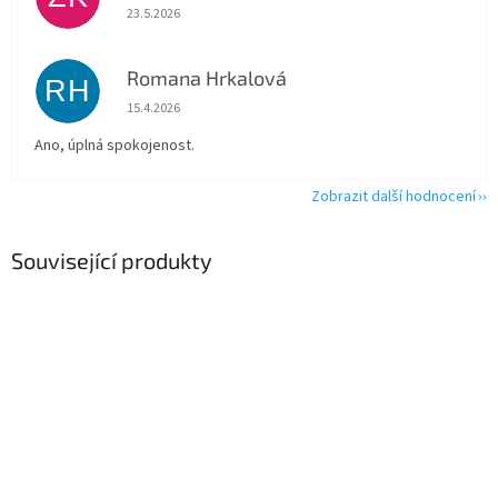
Hodnocení obchodu je 5 z 5 hvězdiček.
23.5.2026
Romana Hrkalová
RH
Hodnocení obchodu je 5 z 5 hvězdiček.
15.4.2026
Ano, úplná spokojenost.
Zobrazit další hodnocení
Související produkty