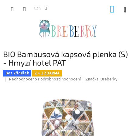
Přejít
NÁKUP
na
CZK
obsah
KOŠÍK
BIO Bambusová kapsová plenka (S)
- Hmyzí hotel PAT
Bez křidélek
2 + 1 ZDARMA
Průměrné
Neohodnoceno
Podrobnosti hodnocení
Značka:
Breberky
hodnocení
produktu
je
0,0
z
5
hvězdiček.