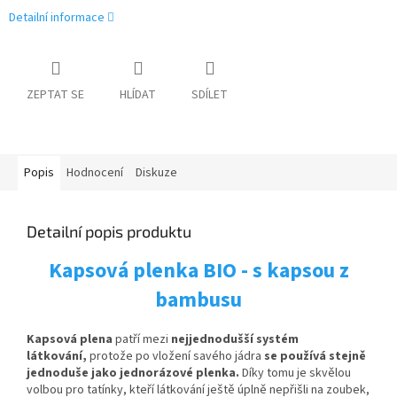
Detailní informace
ZEPTAT SE
HLÍDAT
SDÍLET
Popis
Hodnocení
Diskuze
Detailní popis produktu
Kapsová plenka BIO - s kapsou z
bambusu
Kapsová plena
patří mezi
nejjednodušší systém
látkování,
protože po vložení savého jádra
se používá stejně
jednoduše jako jednorázové plenka.
Díky tomu je skvělou
volbou pro tatínky, kteří látkování ještě úplně nepřišli na zoubek,