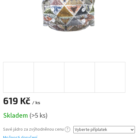
619 Kč
/ ks
Měrná
Skladem
(>5 ks)
cena:
Savé jádro za zvýhodněnou cenu
?
Možnosti doručení