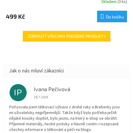
Skladem
(3 ks)
499 Kč
Do košíku
ZOBRAZIT VŠECHNY PODOBNÉ PRODUKTY
Ivana Pečivová
IP
Hodnocení obchodu je 5 z 5 hvězdiček.
28.7.2026
Pořizovala jsem látkovací výbavu z druhé ruky a Breberky jsou
mi uživatelsky nejpříjemnější. Takže když bylo potřeba ještě
nějaké kousky doplnit, bylo jasno, na který e-shop se obrátit.
Příjemné materiály, hezké potisky a hlavně cením i rozepsané
všechny informace o látkování a péči na blogu