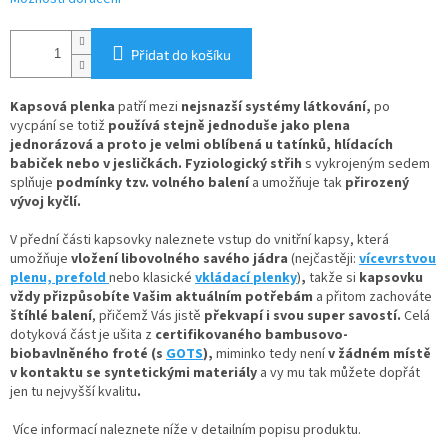
Přidat do košíku
Kapsová plenka
patří mezi
nejsnazší systémy látkování
,
po
vycpání se totiž
používá stejně jednoduše jako plena
jednorázová
a proto je velmi oblíbená u tatínků, hlídacích
babiček nebo v jesličkách. Fyziologický střih
s vykrojeným sedem
splňuje
podmínky tzv. volného balení
a umožňuje tak
přirozený
vývoj kyčlí.
V
přední části kapsovky naleznete
vstup do vnitřní kapsy, která
umožňuje
vložení
libovolného savého jádra
(nejčastěji:
vícevrstvou
plenu,
prefold
nebo klasické
vkládací plenky
)
,
takže si
kapsovku
vždy přizpůsobíte Vašim aktuálním potřebám
a přitom zachováte
štíhlé balení
, přičemž Vás jistě
překvapí i svou super savostí.
Celá
dotyková část je ušita z
certifikovaného bambusovo-
biobavlněného froté
(s
GOTS
),
miminko tedy není
v žádném místě
v kontaktu se syntetickými materiály
a vy mu tak můžete dopřát
jen tu nejvyšší kvalitu
.
Více informací naleznete níže v detailním popisu produktu.