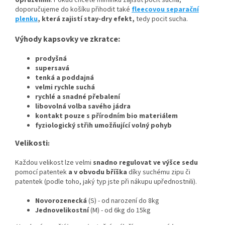
opruzením
. Pokud chcete miminku zajistit pocit sucha,
doporučujeme do košíku přihodit také
fleecovou separační
plenku
, která zajistí stay-dry efekt,
tedy pocit sucha.
Výhody kapsovky ve zkratce:
prodyšná
supersavá
tenká a poddajná
velmi rychle suchá
rychlé a snadné přebalení
libovolná volba savého jádra
kontakt pouze s přírodním bio materiálem
fyziologický střih umožňující volný pohyb
Velikosti
:
Každou velikost lze velmi
snadno regulovat ve výšce sedu
pomocí patentek
a v obvodu bříška
díky suchému zipu či
patentek (podle toho, jaký typ jste při nákupu upřednostnili).
Novorozenecká
(S) - od narození do 8kg
Jednovelikostní
(M) - od 6kg do 15kg