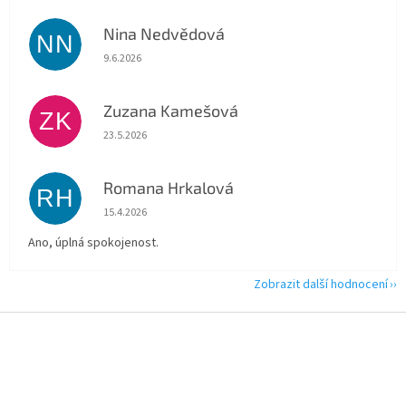
Nina Nedvědová
NN
Hodnocení obchodu je 5 z 5 hvězdiček.
9.6.2026
Zuzana Kamešová
ZK
Hodnocení obchodu je 5 z 5 hvězdiček.
23.5.2026
Romana Hrkalová
RH
Hodnocení obchodu je 5 z 5 hvězdiček.
15.4.2026
Ano, úplná spokojenost.
Zobrazit další hodnocení
Z
á
p
a
t