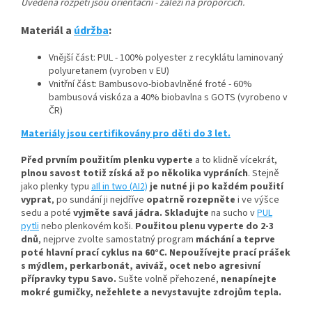
Uvedená rozpětí jsou orientační - záleží na proporcích.
Materiál a
údržba
:
Vnější část: PUL - 100% polyester z recyklátu laminovaný
polyuretanem (vyroben v EU)
Vnitřní část: Bambusovo-biobavlněné froté - 60%
bambusová viskóza a 40% biobavlna s GOTS (vyrobeno v
ČR)
Materiály jsou certifikovány pro děti do 3 let.
Před prvním použitím plenku vyperte
a to klidně vícekrát,
plnou savost totiž získá až po několika vypráních
.
Stejně
jako plenky typu
aIl in two (AI2)
je nutné ji po každém použití
vyprat
, po sundání ji nejdříve
opatrně rozepněte
i ve výšce
sedu a poté
vyjměte savá jádra.
Skladujte
na sucho v
PUL
pytli
nebo plenkovém koši.
Použitou plenu vyperte do 2-3
dnů
, nejprve zvolte samostatný program
máchání a teprve
poté hlavní prací cyklus na 60°C.
Nepoužívejte prací prášek
s mýdlem, perkarbonát, aviváž, ocet nebo agresivní
přípravky typu Savo.
Sušte volně přehozené,
nenapínejte
mokré gumičky, n
ežehlete a nevystavujte zdrojům tepla.