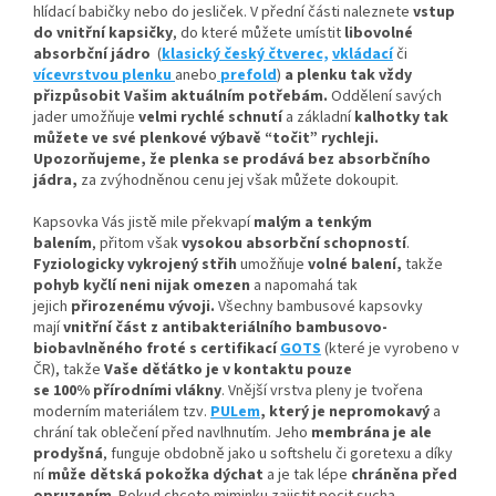
hlídací babičky nebo do jesliček. V přední části naleznete
vstup
do vnitřní kapsičky
,
do které můžete umístit
libovolné
absorbční
jádro
(
klasický český čtverec,
vkládací
či
vícevrstvou plenku
anebo
prefold
)
a plenku tak vždy
přizpůsobit Vašim aktuálním potřebám.
Oddělení savých
jader umožňuje
velmi rychlé schnutí
a základní
kalhotky tak
můžete ve své plenkové výbavě “točit” rychleji.
Upozorňujeme, že plenka se prodává bez absorbčního
jádra,
za zvýhodněnou cenu jej však můžete dokoupit.
Kapsovka Vás jistě mile překvapí
malým a tenkým
balením
, přitom však
vysokou absorbční schopností
.
Fyziologicky vykrojený střih
umožňuje
volné balení,
takže
pohyb kyčlí neni nijak omezen
a napomahá tak
jejich
přirozenému vývoji
.
Všechny bambusové kapsovky
mají
vnitřní část z antibakteriálního bambusovo-
biobavlněného froté s certifikací
GOTS
(které je vyrobeno v
ČR), takže
Vaše děťátko je v kontaktu pouze
se 100% přírodními vlákny
. Vnější vrstva pleny je tvořena
moderním materiálem tzv.
PULem
, který je nepromokavý
a
chrání tak oblečení před navlhnutím. Jeho
membrána je ale
prodyšná
, funguje obdobně jako u softshelu či goretexu a díky
ní
může dětská pokožka dýchat
a je tak lépe
chráněna před