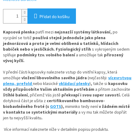
Přidat do košíku
Kapsová plenka
patří mezi
nejsnazší systémy látkování
,
po
vycpání se totiž
používá stejně jednoduše jako plena
jednorázová
a proto je velmi oblíbená u tatínků, hlídacích
babiček nebo v jesličkách. Fyziologický střih
s vykrojeným sedem
splňuje
podmínky tzv. volného balení
a umožňuje tak
přirozený
vývoj kyčlí.
V
přední části kapsovky naleznete
vstup do vnitřní kapsy, která
umožňuje
vložení
libovolného savého jádra
(nejčastěji:
vícevrstvou
plenu,
prefold
nebo klasické
vkládací plenky
)
,
takže si
kapsovku
vždy přizpůsobíte Vašim aktuálním potřebám
a přitom zachováte
štíhlé balení
, přičemž Vás jistě
překvapí i svou super savostí.
Celá
dotyková část je ušita z
certifikovaného bambusovo-
biobavlněného froté
(s
GOTS
),
miminko tedy není
v žádném místě
v kontaktu se syntetickými materiály
a vy mu tak můžete dopřát
jen tu nejvyšší kvalitu
.
Více informací naleznete níže v detailním popisu produktu.