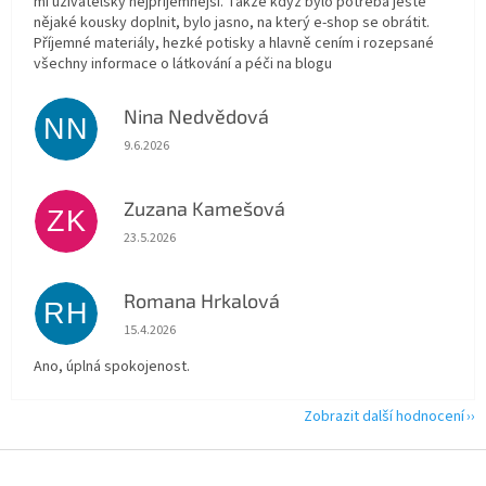
mi uživatelsky nejpříjemnější. Takže když bylo potřeba ještě
nějaké kousky doplnit, bylo jasno, na který e-shop se obrátit.
Příjemné materiály, hezké potisky a hlavně cením i rozepsané
všechny informace o látkování a péči na blogu
Nina Nedvědová
NN
Hodnocení obchodu je 5 z 5 hvězdiček.
9.6.2026
Zuzana Kamešová
ZK
Hodnocení obchodu je 5 z 5 hvězdiček.
23.5.2026
Romana Hrkalová
RH
Hodnocení obchodu je 5 z 5 hvězdiček.
15.4.2026
Ano, úplná spokojenost.
Zobrazit další hodnocení
Z
á