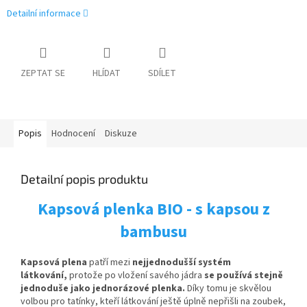
Detailní informace
ZEPTAT SE
HLÍDAT
SDÍLET
Popis
Hodnocení
Diskuze
Detailní popis produktu
Kapsová plenka BIO - s kapsou z
bambusu
Kapsová plena
patří mezi
nejjednodušší systém
látkování,
protože po vložení savého jádra
se používá stejně
jednoduše jako jednorázové plenka.
Díky tomu je skvělou
volbou pro tatínky, kteří látkování ještě úplně nepřišli na zoubek,