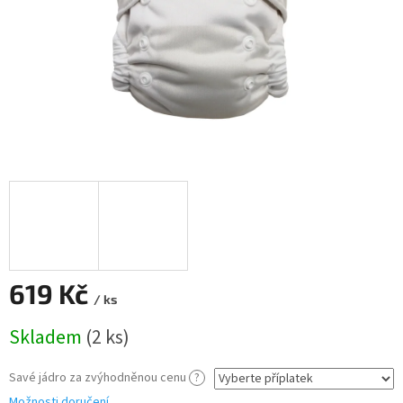
619 Kč
/ ks
Měrná
Skladem
(2 ks)
cena:
Savé jádro za zvýhodněnou cenu
?
Možnosti doručení