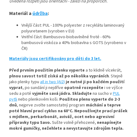
Uvedená rozpětí jsou orientační - záleží na proporcích.
Materiál a
údržba
:
Vnější část: PUL - 100% polyester z recyklátu laminovaný
polyuretanem (vyroben v EU)
Vnitřní část: Bambusovo-biobavlněné froté - 60%
bambusová viskóza a 40% biobavlna s GOTS (vyrobeno v
ČR)
Materiály jsou certifikovány pro děti do 3 let.
Před prvním použitím plenku vyperte
a to klidně vícekrát,
plnou savost totiž získá až po několika vypráních
.
Stejně
jako plenky typu
aIl in two (AI2)
je nutné ji po každém použití
vyprat
, po sundání ji nejdříve
opatrně rozepněte
i ve výšce
sedu a poté
vyjměte savá jádra.
Skladujte
na sucho v
PUL
pytli
nebo plenkovém koši.
Použitou plenu vyperte do 2-3
dnů
, nejprve zvolte samostatný program
máchání a teprve
poté hlavní prací cyklus na 60°C.
Nepoužívejte prací prášek
s mýdlem, perkarbonát, aviváž, ocet nebo agresivní
přípravky typu Savo.
Sušte volně přehozené,
nenapínejte
mokré gumičky, n
ežehlete a nevystavujte zdrojům tepla.