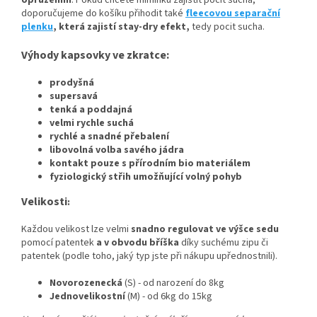
opruzením
. Pokud chcete miminku zajistit pocit sucha,
doporučujeme do košíku přihodit také
fleecovou separační
plenku
, která zajistí stay-dry efekt,
tedy pocit sucha.
Výhody kapsovky ve zkratce:
prodyšná
supersavá
tenká a poddajná
velmi rychle suchá
rychlé a snadné přebalení
libovolná volba savého jádra
kontakt pouze s přírodním bio materiálem
fyziologický střih umožňující volný pohyb
Velikosti
:
Každou velikost lze velmi
snadno regulovat ve výšce sedu
pomocí patentek
a v obvodu bříška
díky suchému zipu či
patentek (podle toho, jaký typ jste při nákupu upřednostnili).
Novorozenecká
(S) - od narození do 8kg
Jednovelikostní
(M) - od 6kg do 15kg