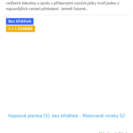
veškeré tekutiny a spolu s přídavnými savými jádry tvoří jednu z
najsavějších variant přebalení. Jemně řasené...
Bez křidélek
2 + 1 ZDARMA
Kapsová plenka (S), bez křidélek - Malované mraky SZ