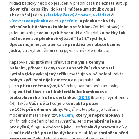
hlídací babičky nebo do jesliček. V přední části naleznete
vstup
do vnitřní kapsičky
,
do které můžete umístit
libovolné
absorbční
jádro
(
klasický český čtverec,
vkládací
či
vícevrstvou plenku
anebo
prefold
)
a plenku tak vždy
přizpůsobit Vašim aktuálním potřebám.
Oddělení savých
jader umožňuje
velmi rychlé schnutí
a základní
kalhotky tak
můžete ve své plenkové výbavě “točit” rychleji.
Upozorňujeme, že plenka se prodává bez absorbčního
jádra,
za zvýhodněnou cenu jej však můžete dokoupit.
Kapsovka Vás jistě mile překvapí
malým a tenkým
balením
, přitom však
vysokou absorbční schopností
.
Fyziologicky vykrojený střih
umožňuje
volné balení,
takže
pohyb kyčlí neni nijak omezen
a napomahá tak
jejich
přirozenému vývoji
.
Všechny bambusové kapsovky
mají
vnitřní část z antibakteriálního bambusovo-
biobavlněného froté s certifikací
GOTS
(které je vyrobeno v
ČR), takže
Vaše děťátko je v kontaktu pouze
se 100% přírodními vlákny
. Vnější vrstva pleny je tvořena
moderním materiálem tzv.
PULem
, který je nepromokavý
a
chrání tak oblečení před navlhnutím. Jeho
membrána je ale
prodyšná
, funguje obdobně jako u softshelu či goretexu a díky
ní
může dětská pokožka dýchat
a je tak lépe
chráněna před