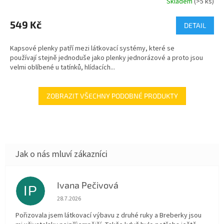
Skladem
(>5 ks)
549 Kč
DETAIL
Kapsové plenky patří mezi látkovací systémy, které se
používají stejně jednoduše jako plenky jednorázové a proto jsou
velmi oblíbené u tatínků, hlídacích...
ZOBRAZIT VŠECHNY PODOBNÉ PRODUKTY
Ivana Pečivová
IP
Hodnocení obchodu je 5 z 5 hvězdiček.
28.7.2026
Pořizovala jsem látkovací výbavu z druhé ruky a Breberky jsou