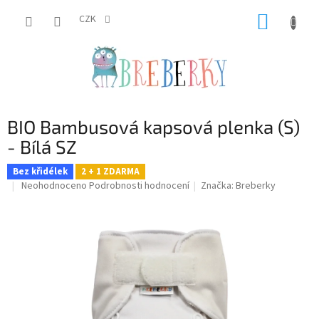
Přejít
NÁKUP
na
CZK
obsah
KOŠÍK
BIO Bambusová kapsová plenka (S)
- Bílá SZ
Bez křidélek
2 + 1 ZDARMA
Průměrné
Neohodnoceno
Podrobnosti hodnocení
Značka:
Breberky
hodnocení
produktu
je
0,0
z
5
hvězdiček.