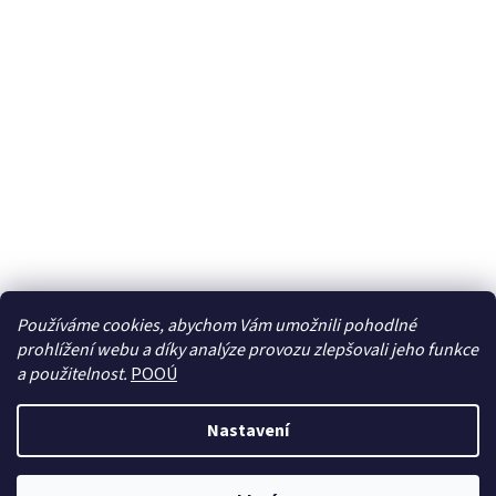
Používáme cookies, abychom Vám umožnili pohodlné
prohlížení webu a díky analýze provozu zlepšovali jeho funkce
Sledovat na Instagramu
a použitelnost.
POOÚ
Nastavení
Vytvořil Shoptet