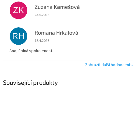
Zuzana Kamešová
ZK
Hodnocení obchodu je 5 z 5 hvězdiček.
23.5.2026
Romana Hrkalová
RH
Hodnocení obchodu je 5 z 5 hvězdiček.
15.4.2026
Ano, úplná spokojenost.
Zobrazit další hodnocení
Související produkty