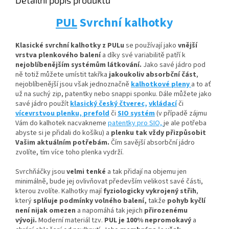
Detailní popis produktu
PUL
Svrchní kalhotky
Klasické svrchní kalhotky z PULu
se používají jako
vnější
vrstva plenkového balení
a díky své variabilitě patří k
nejoblíbenějším systémům látkování.
Jako savé jádro pod
ně totiž můžete umístit
takřka
jakoukoliv absorbční
část
,
nejoblíbenější jsou však jednoznačně
kalhotkové pleny
a to ať
už na suchý zip, patentky nebo snappi sponku. Dále můžete jako
savé jádro použít
klasický český čtverec,
vkládací
či
vícevrstvou plenku,
prefold
či
SIO systém
(v případě zájmu
Vám do kalhotek nacvakneme
patentky pro SIO,
je ale potřeba
abyste si je přidali do košíku) a
plenku tak vždy přizpůsobit
Vašim aktuálním potřebám.
Čím savější absorbční jádro
zvolíte, tím více toho plenka vydrží.
Svrchňáčky jsou
velmi tenké
a tak přidají na objemu jen
minimálně, bude jej ovlivňovat především velikost savé části,
kterou zvolíte. Kalhotky mají
fyziologicky vykrojený střih
,
který
splňuje podmínky volného balení,
takže
pohyb kyčlí
není nijak omezen
a napomáhá tak jejich
přirozenému
vývoji
.
Moderní materiál tzv.
PUL je 100% nepromokavý
a