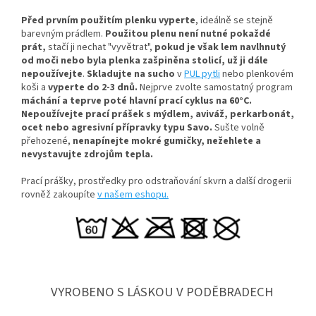
Před prvním použitím plenku vyperte
, ideálně se stejně
barevným prádlem.
Použitou plenu není nutné pokaždé
prát,
stačí ji nechat "vyvětrat",
pokud je však lem navlhnutý
od moči nebo byla plenka zašpiněna stolicí, už ji dále
nepoužívejte
.
Skladujte na sucho
v
PUL pytli
nebo plenkovém
koši a
vyperte do 2-3 dnů.
Nejprve zvolte samostatný program
máchání a teprve poté hlavní prací cyklus na 60°C.
Nepoužívejte prací prášek s mýdlem, aviváž, perkarbonát,
ocet nebo agresivní přípravky typu Savo.
Sušte volně
přehozené,
nenapínejte mokré gumičky, n
ežehlete a
nevystavujte zdrojům tepla.
Prací prášky, prostředky pro odstraňování skvrn a další drogerii
rovněž zakoupíte
v našem eshopu.
VYROBENO S LÁSKOU V PODĚBRADECH