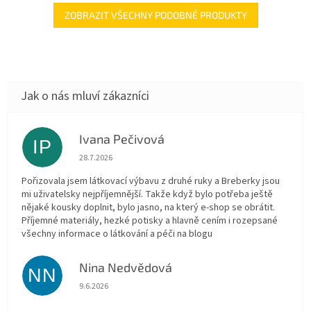
ZOBRAZIT VŠECHNY PODOBNÉ PRODUKTY
Ivana Pečivová
IP
Hodnocení obchodu je 5 z 5 hvězdiček.
28.7.2026
Pořizovala jsem látkovací výbavu z druhé ruky a Breberky jsou
mi uživatelsky nejpříjemnější. Takže když bylo potřeba ještě
nějaké kousky doplnit, bylo jasno, na který e-shop se obrátit.
Příjemné materiály, hezké potisky a hlavně cením i rozepsané
všechny informace o látkování a péči na blogu
Nina Nedvědová
NN
Hodnocení obchodu je 5 z 5 hvězdiček.
9.6.2026