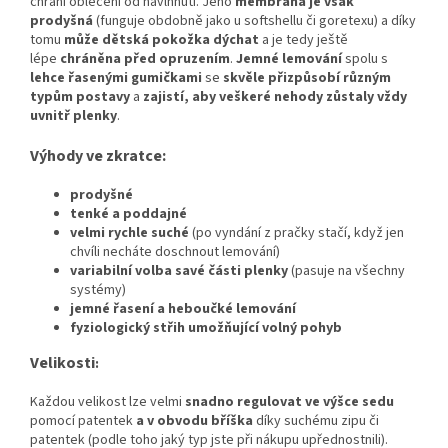
chrání oblečení od navlhnutí. Jeho
membrána je však
prodyšná
(funguje obdobně jako u softshellu či goretexu) a díky
tomu
může dětská pokožka dýchat
a je tedy ještě
lépe
chráněna před opruzením
.
Jemné lemování
spolu s
lehce řasenými gumičkami
se
skvěle přizpůsobí různým
typům postavy
a
zajistí, aby veškeré nehody zůstaly vždy
uvnitř plenky
.
Výhody ve zkratce:
prodyšné
tenké a poddajné
velmi rychle suché
(po vyndání z pračky stačí, když jen
chvíli necháte doschnout lemování)
variabilní volba savé části plenky
(pasuje na všechny
systémy)
jemné řasení a heboučké lemování
fyziologický střih umožňující volný pohyb
Velikosti
:
Každou velikost lze velmi
snadno regulovat ve výšce sedu
pomocí patentek
a v obvodu bříška
díky suchému zipu či
patentek (podle toho jaký typ jste při nákupu upřednostnili).