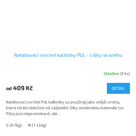
Natahovací svrchní kalhotky PUL - Lišky na sněhu
Skladem
(5 ks)
409 Kč
od
DETAIL
Natahovací svrchní PUL kalhotky se používají jako vnější vrstva,
která chrání oblečení od zašpinění. Díky modernímu materiálu tzv.
PULu jsou nepromokavé, ale...
S (4-7kg)
M (7-11kg)