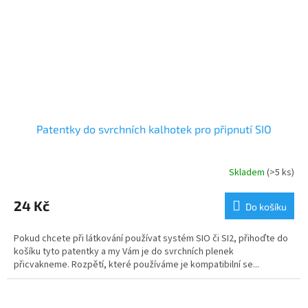
Patentky do svrchních kalhotek pro připnutí SIO
Skladem
(>5 ks)
24 Kč
Do košíku
Pokud chcete při látkování používat systém SIO či SI2, přihoďte do
košíku tyto patentky a my Vám je do svrchních plenek
přicvakneme. Rozpětí, které používáme je kompatibilní se...