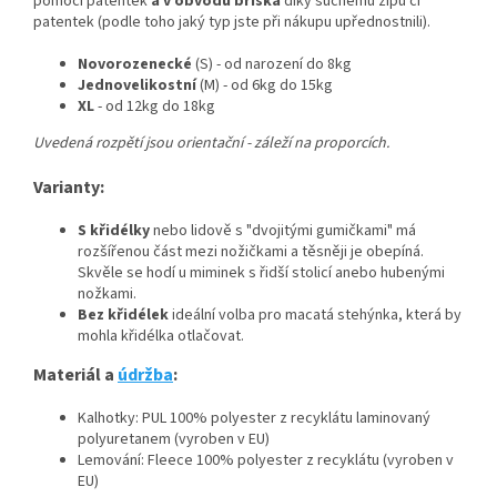
pomocí patentek
a v obvodu bříška
díky suchému zipu či
patentek (podle toho jaký typ jste při nákupu upřednostnili).
Novorozenecké
(S) - od narození do 8kg
Jednovelikostní
(M) - od 6kg do 15kg
XL
- od 12kg do 18kg
Uvedená rozpětí jsou orientační - záleží na proporcích.
Varianty:
S křidélky
nebo lidově s "dvojitými gumičkami" má
rozšířenou část mezi nožičkami a těsněji je obepíná.
Skvěle se hodí u miminek s řidší stolicí anebo hubenými
nožkami.
Bez křidélek
ideální volba pro macatá stehýnka, která by
mohla křidélka otlačovat.
Materiál a
údržba
:
Kalhotky: PUL 100% polyester z recyklátu laminovaný
polyuretanem (vyroben v EU)
Lemování: Fleece 100% polyester z recyklátu (vyroben v
EU)