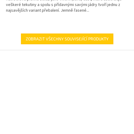
veškeré tekutiny a spolu s přídavnými savými jádry tvoří jednu z
najsavějších variant přebalení. Jemně řasené...
ZOBRAZIT VŠECHNY SOUVISEJÍCÍ PRODUKTY
Z
á
p
a
t
í