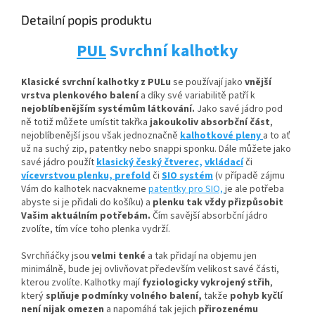
Detailní popis produktu
PUL
Svrchní kalhotky
Klasické svrchní kalhotky z PULu
se používají jako
vnější
vrstva plenkového balení
a díky své variabilitě patří k
nejoblíbenějším systémům látkování.
Jako savé jádro pod
ně totiž můžete umístit
takřka
jakoukoliv absorbční
část
,
nejoblíbenější jsou však jednoznačně
kalhotkové pleny
a to ať
už na suchý zip, patentky nebo snappi sponku. Dále můžete jako
savé jádro použít
klasický český čtverec,
vkládací
či
vícevrstvou plenku,
prefold
či
SIO systém
(v případě zájmu
Vám do kalhotek nacvakneme
patentky pro SIO,
je ale potřeba
abyste si je přidali do košíku) a
plenku tak vždy přizpůsobit
Vašim aktuálním potřebám.
Čím savější absorbční jádro
zvolíte, tím více toho plenka vydrží.
Svrchňáčky jsou
velmi tenké
a tak přidají na objemu jen
minimálně, bude jej ovlivňovat především velikost savé části,
kterou zvolíte. Kalhotky mají
fyziologicky vykrojený střih
,
který
splňuje podmínky volného balení,
takže
pohyb kyčlí
není nijak omezen
a napomáhá tak jejich
přirozenému