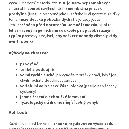
vývoji
.
Moderní materiál tzv.
PUL je 100% nepromokavý
a
chrání oblečení od navlhnutí. Jeho
membrána je však
prodyšná
(funguje obdobně jako u softshellu či goretexu) a díky
tomu
může dětská pokožka dýchat
a je tedy ještě
lépe
chráněna před opruzením
.
Jemné lemování
spolu s
lehce řasenými gumičkami
se
skvěle přizpůsobí různým
typům postavy
a
zajistí, aby veškeré nehody zůstaly vždy
uvnitř plenky
.
Výhody ve zkratce:
prodyšné
tenké a poddajné
velmi rychle suché
(po vyndání z pračky stačí, když jen
chvíli necháte doschnout lemování)
variabilní volba savé části plenky
(pasuje na všechny
systémy)
jemné řasení a heboučké lemování
fyziologický střih umožňující volný pohyb
Velikosti
:
Každou velikost lze velmi
snadno regulovat ve výšce sedu