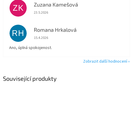
Zuzana Kamešová
ZK
Hodnocení obchodu je 5 z 5 hvězdiček.
23.5.2026
Romana Hrkalová
RH
Hodnocení obchodu je 5 z 5 hvězdiček.
15.4.2026
Ano, úplná spokojenost.
Zobrazit další hodnocení
Související produkty