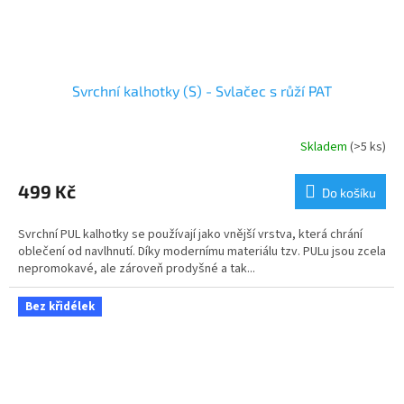
Svrchní kalhotky (S) - Svlačec s růží PAT
Skladem
(>5 ks)
499 Kč
Do košíku
Svrchní PUL kalhotky se používají jako vnější vrstva, která chrání
oblečení od navlhnutí. Díky modernímu materiálu tzv. PULu jsou zcela
nepromokavé, ale zároveň prodyšné a tak...
Bez křidélek