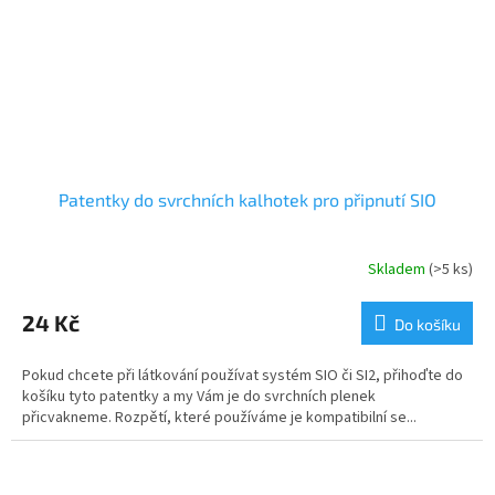
Patentky do svrchních kalhotek pro připnutí SIO
Skladem
(>5 ks)
24 Kč
Do košíku
Pokud chcete při látkování používat systém SIO či SI2, přihoďte do
košíku tyto patentky a my Vám je do svrchních plenek
přicvakneme. Rozpětí, které používáme je kompatibilní se...