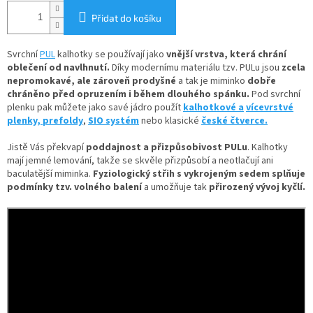
Přidat do košíku
Svrchní
PUL
kalhotky se používají jako
vnější vrstva, která chrání
oblečení od navlhnutí.
Díky
modernímu materiálu tzv. PULu jsou
zcela
nepromokavé, ale zároveň prodyšné
a tak je miminko
dobře
chráněno před opruzením i během dlouhého spánku.
Pod svrchní
plenku pak můžete jako savé jádro použít
kalhotkové a
vícevrstvé
plenky,
prefoldy
,
SIO systém
nebo klasické
české čtverce.
Jistě Vás překvapí
poddajnost a přizpůsobivost PULu
. Kalhotky
mají jemné lemování, takže se skvěle přizpůsobí a neotlačují ani
baculatější miminka.
Fyziologický střih s vykrojeným sedem splňuje
podmínky tzv. volného balení
a umožňuje tak
přirozený vývoj kyčlí.