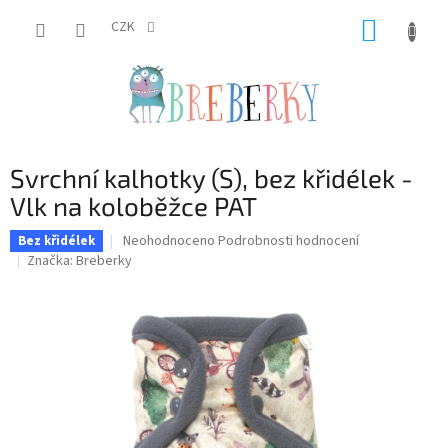
Přejít
NÁKUP
na
CZK
obsah
KOŠÍK
Svrchní kalhotky (S), bez křidélek -
Vlk na koloběžce PAT
Průměrné
Neohodnoceno
Podrobnosti hodnocení
Bez křidélek
hodnocení
Značka:
Breberky
produktu
je
0,0
z
5
hvězdiček.