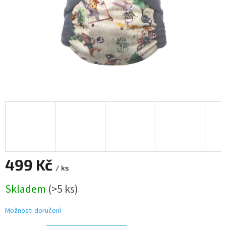
499 Kč
/ ks
Měrná
Skladem
(>5 ks)
cena:
Možnosti doručení