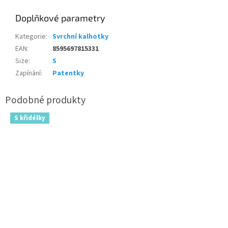
Doplňkové parametry
Kategorie
:
Svrchní kalhotky
EAN
:
8595697815331
Size
:
S
Zapínání
:
Patentky
S křidélky