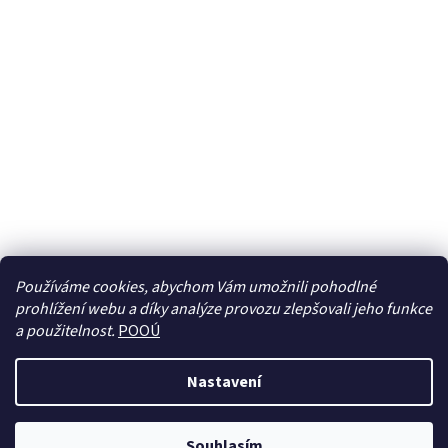
Používáme cookies, abychom Vám umožnili pohodlné
prohlížení webu a díky analýze provozu zlepšovali jeho funkce
Sledovat na Instagramu
a použitelnost.
POOÚ
Nastavení
Vytvořil Shoptet
Souhlasím
Copyright 2026
BREBERKY.cz
. Všechna práva vyhrazena.