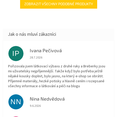
ZOBRAZIT VŠECHNY PODOBNÉ PRODUKTY
Ivana Pečivová
IP
Hodnocení obchodu je 5 z 5 hvězdiček.
28.7.2026
Pořizovala jsem látkovací výbavu z druhé ruky a Breberky jsou
mi uživatelsky nejpříjemnější. Takže když bylo potřeba ještě
nějaké kousky doplnit, bylo jasno, na který e-shop se obrátit.
Příjemné materiály, hezké potisky a hlavně cením i rozepsané
všechny informace o látkování a péči na blogu
Nina Nedvědová
NN
Hodnocení obchodu je 5 z 5 hvězdiček.
9.6.2026