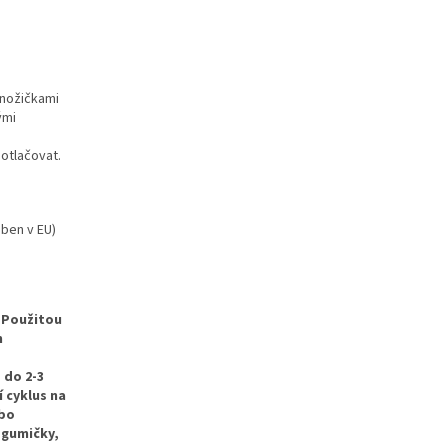
 nožičkami
ými
 otlačovat.
ben v EU)
Použitou
m
 do 2-3
 cyklus na
ebo
 gumičky,