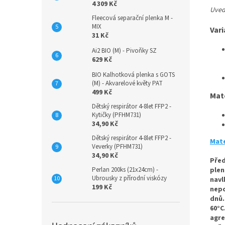
4 309 Kč
Uvede
Fleecová separační plenka M -
MIX
Vari
31 Kč
Ai2 BIO (M) - Pivoňky SZ
629 Kč
BIO Kalhotková plenka s GOTS
(M) - Akvarelové květy PAT
499 Kč
Mat
Dětský respirátor 4-8let FFP2 -
Kytičky (PFHM731)
34,90 Kč
Dětský respirátor 4-8let FFP2 -
Mate
Veverky (PFHM731)
34,90 Kč
Před
Perlan 200ks (21x24cm) -
plen
Ubrousky z přírodní viskózy
navl
199 Kč
nepo
dnů.
60°C
agre