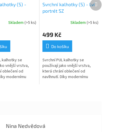
Další
alhotky (S) -
Svrchní kalhotky (S) - Lví
produkt
portrét SZ
Skladem
(>5 ks)
Skladem
(>5 ks)
499 Kč
šíku
Do košíku
L kalhotky se
Svrchní PUL kalhotky se
ako vnější vrstva,
používají jako vnější vrstva,
í oblečení od
která chrání oblečení od
 Díky modernímu
navlhnutí. Díky modernímu
zv. PULu jsou zcela
materiálu tzv. PULu jsou zcela
vé, ale zároveň
nepromokavé, ale zároveň
tak...
prodyšné a tak...
Nina Nedvědová