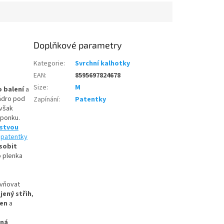
Doplňkové parametry
Kategorie
:
Svrchní kalhotky
EAN
:
8595697824678
Size
:
M
o balení
a
ádro pod
Zapínání
:
Patentky
 však
sponku.
rstvou
e
patentky
sobit
o plenka
ivňovat
jený střih
,
zen
a
šná