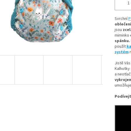
Svrchní
P
oblečení
jsou
zcel
miminko
spánku.
použít
ka
systém
n
Jistě Vás
Kalhotky 
a neotlač
vykrojen
umožňuje
Podívejt