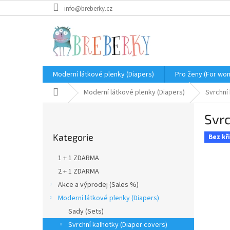
Přejít
info@breberky.cz
na
obsah
Moderní látkové plenky (Diapers)
Pro ženy (For wo
Domů
Moderní látkové plenky (Diapers)
Svrchní
P
Svrc
o
Přeskočit
s
Kategorie
kategorie
Bez kř
t
r
1 + 1 ZDARMA
a
2 + 1 ZDARMA
n
Akce a výprodej (Sales %)
n
í
Moderní látkové plenky (Diapers)
p
Sady (Sets)
a
Svrchní kalhotky (Diaper covers)