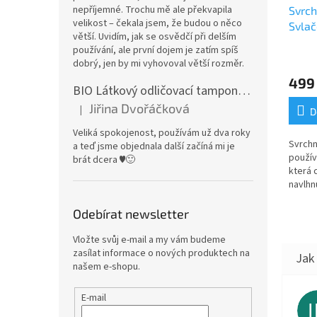
nepříjemné. Trochu mě ale překvapila
Svrch
velikost – čekala jsem, že budou o něco
Svlač
větší. Uvidím, jak se osvědčí při delším
používání, ale první dojem je zatím spíš
dobrý, jen by mi vyhovoval větší rozměr.
499
BIO Látkový odličovací tamponek: Barevné bambusovo-biobavlněné froté
Jiřina Dvořáčková
|
D
Hodnocení produktu je 5 z 5 hvězdiček.
Veliká spokojenost, používám už dva roky
Svrchn
a teď jsme objednala další začíná mi je
používa
brát dcera ♥️🙂
která 
navlhn
materi
nepro
Odebírat newsletter
prodyš
Vložte svůj e-mail a my vám budeme
zasílat informace o nových produktech na
našem e-shopu.
E-mail