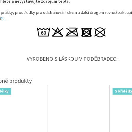
hlete a nevystavujte zdrojům tepla.
í prášky, prostředky pro odstraňování skvrn a další drogerii rovněž zakoup
pu.
VYROBENO S LÁSKOU V PODĚBRADECH
délky
S křidélk