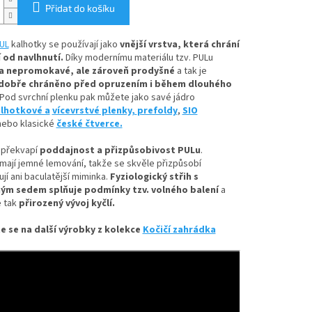
Přidat do košíku
UL
kalhotky se používají jako
vnější vrstva, která chrání
 od navlhnutí.
Díky
modernímu materiálu tzv. PULu
a nepromokavé, ale zároveň prodyšné
a tak je
dobře chráněno před opruzením i během dlouhého
Pod svrchní plenku pak můžete jako savé jádro
lhotkové a
vícevrstvé plenky,
prefoldy
,
SIO
ebo klasické
české čtverce.
 překvapí
poddajnost a přizpůsobivost PULu
.
mají jemné lemování, takže se skvěle přizpůsobí
ují ani baculatější miminka.
Fyziologický střih s
ým sedem splňuje podmínky tzv. volného balení
a
 tak
přirozený vývoj kyčlí.
e se na další výrobky z kolekce
Kočičí zahrádka