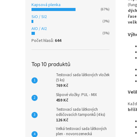
Kapsová plenka
(fun
(67%)
dýc
řase
SiO / SI2
(3%)
vešk
AIO / AI2
(5%)
Výh
Počet hlasů:
644
Top 10 produktů
Testovací sada látkových vložek
(5 ks)
769 Kč
Veli
Slipové vložky: PUL - MIX
459 Kč
Každ
Testovací sada látkových
bříš
odličovacích tamponků (4 ks)
126 Kč
Velká testovací sada látkových
plen - novorozenecká