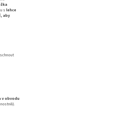
ožka
u s
lehce
í, aby
doschnout
 v obvodu
ostnili).