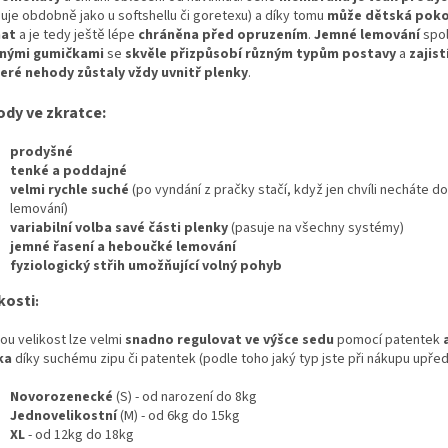
guje obdobně jako u softshellu či goretexu) a díky tomu
může dětská pok
hat
a je tedy ještě lépe
chráněna před opruzením
.
Jemné lemování
spol
nými gumičkami
se
skvěle přizpůsobí různým typům postavy
a
zajist
eré nehody zůstaly vždy uvnitř plenky
.
ody ve zkratce:
prodyšné
tenké a poddajné
velmi rychle suché
(po vyndání z pračky stačí, když jen chvíli necháte 
lemování)
variabilní volba savé části plenky
(pasuje na všechny systémy)
jemné řasení a heboučké lemování
fyziologický střih umožňující volný pohyb
kosti
:
ou velikost lze velmi
snadno regulovat ve výšce sedu
pomocí patentek
a
ka
díky suchému zipu či patentek (podle toho jaký typ jste při nákupu upředn
Novorozenecké
(S) - od narození do 8kg
Jednovelikostní
(M) - od 6kg do 15kg
XL
- od 12kg do 18kg