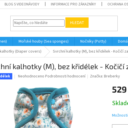
BLOG S VIDEONÁVODY
INFORMACE PRO ZÁKAZNÍKY
OCHRANA OS
HLEDAT
men)
Mořské houby (Sea sponges)
Nočníky (Potty)
Domá
 kalhotky (Diaper covers)
Svrchní kalhotky (M), bez křidélek - Kočičí 
hní kalhotky (M), bez křidélek - Kočičí
Průměrné
Neohodnoceno
Podrobnosti hodnocení
Značka:
Breberky
idélek
hodnocení
produktu
529
je
0,0
Měrná
Skla
z
cena:
5
hvězdiček.
Možnosti