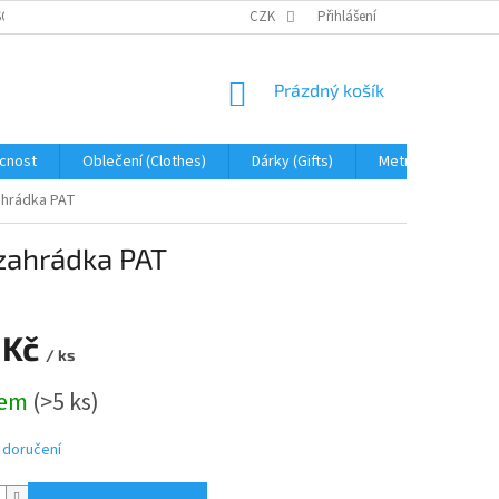
OBNÍCH ÚDAJŮ
JAK NA REKLAMACI A VRÁCENÍ ZBOŽÍ
CZK
Přihlášení
PROHLÁŠENÍ 
NÁKUPNÍ
Prázdný košík
KOŠÍK
cnost
Oblečení (Clothes)
Dárky (Gifts)
Metráž (fabric)
zahrádka PAT
 zahrádka PAT
 Kč
/ ks
dem
(>5 ks)
 doručení