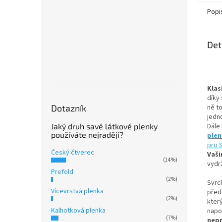
Popi
Det
Klas
díky 
Dotazník
ně t
jedn
Jaký druh savé látkové plenky
Dále
používáte nejraději?
ple
pro 
Český čtverec
Vaši
(14%)
vydrž
Prefold
(2%)
Svrc
Vícevrstvá plenka
přede
(2%)
kter
Kalhotková plenka
napo
(7%)
nep