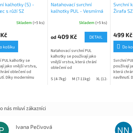
ní kalhotky (S) -
Natahovací svrchní
Svrchní k
ec s růží SZ
kalhotky PUL - Vesmírná
Žirafa SZ
odysea
Skladem
(>5 ks)
Skladem
(>5 ks)
 Kč
499 Kč
409 Kč
od
DETAIL
o košíku
Do ko
Natahovací svrchní PUL
kalhotky se používají jako
í PUL kalhotky se
Svrchní PU
vnější vrstva, která chrání
jí jako vnější vrstva,
používají j
oblečení od
chrání oblečení od
která chrán
zašpinění. Díky modernímu
utí. Díky modernímu
navlhnutí.
materiálu tzv. PULu
S (4-7kg)
M (7-11kg)
XL (12-18kg)
álu tzv. PULu jsou zcela
materiálu t
jsou nepromokavé, ale...
mokavé, ale zároveň
nepromoka
né a tak...
prodyšné a 
Ivana Pečivová
IP
NN