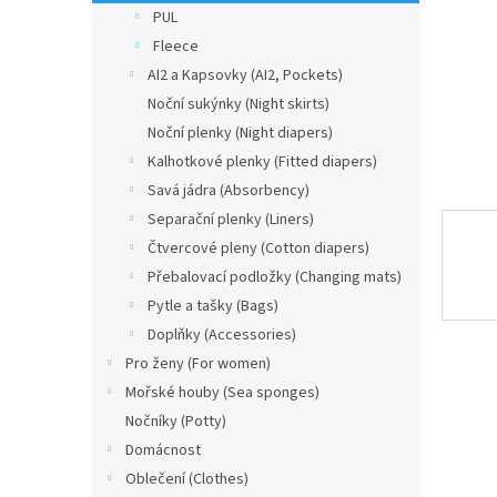
n
PUL
e
Fleece
l
AI2 a Kapsovky (AI2, Pockets)
Noční sukýnky (Night skirts)
Noční plenky (Night diapers)
Kalhotkové plenky (Fitted diapers)
Savá jádra (Absorbency)
Separační plenky (Liners)
Čtvercové pleny (Cotton diapers)
Přebalovací podložky (Changing mats)
Pytle a tašky (Bags)
Doplňky (Accessories)
Pro ženy (For women)
Mořské houby (Sea sponges)
Nočníky (Potty)
Domácnost
Oblečení (Clothes)