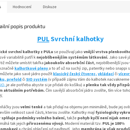
s
Hodnocení
Diskuze
ailní popis produktu
PUL
Svrchní kalhotky
ické svrchní kalhotky z PULu
se používají jako
vnější vrstva plenkovéh
své variabilitě patří k
nejoblíbenějším systémům látkování.
Jako savé j
otiž můžete umístit
takřka
jakoukoliv absorbční
část
, nejoblíbenější jsou
označně
kalhotkové pleny
a to ať už na suchý zip, patentky nebo snappi 
 můžete jako savé jádro použít
klasický český čtverec,
vkládací
či
vícev
nku,
prefold
či
SIO systém
(v případě zájmu Vám do kalhotek nacvaknem
SIO,
je ale potřeba abyste si je přidali do košíku) a
plenku tak vždy přizpů
m aktuálním potřebám.
Čím savější absorbční jádro zvolíte, tím více toh
í.
hňáčky jsou
velmi tenké
a tak přidají na objemu jen minimálně, bude jej ovl
vším velikost savé části, kterou zvolíte. Kalhotky mají
fyziologicky vykro
ý
splňuje podmínky volného balení,
takže
pohyb kyčlí není nijak ome
máhá tak jejich
přirozenému vývoji
.
Moderní materiál tzv.
PUL je 100%
romokavý
a chrání oblečení od navlhnutí. Jeho
membrána je však prody