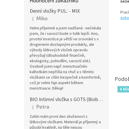
Hodnocení zákazníků
n
eže
Denní vložky PUL: - MIX
Prac
Miko
esho
|
Hodnocení produktu je 5 z 5 hvězdiček.
Velmi příjemné a jsem nadšená - nečekala
jsem, že i savost bude o tolik lepší. Ano,
prvotní investice je větší ve srovnání s v
drogeriemi dostupnými produkty, ale
výhody látkových vložek opravdu
převyšují (dlouhodobě finančně,
ekologicky, pohodlím, savostí atd.).
Osobně jsem např. menstruačním
kalhotkám nepřišla na chuť a s těmito
vložkami se cítím bezpečně a komfortně,
což je velmi fajn aspekt během
menstruace. Děkuji!
S kři
BIO Intimní vložka s GOTS (Biobavlněný úplet) - Malované pivoňky v hořčicové
Petra
|
Hodnocení produktu je 5 z 5 hvězdiček.
Zatím mám první den zkušenost s
látkovými vložkami. Materiál je příjemný a
působí kvalitně, na těle nejsou