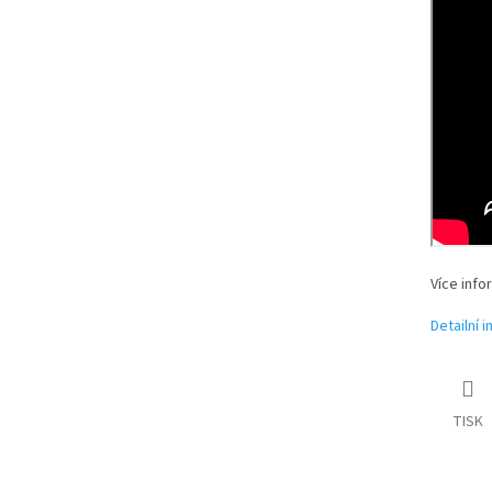
Více info
Detailní 
TISK