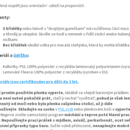
ná rozpětí jsou orientační - záleží na proporcích.
anty:
S křidélky
nebo lidově s "dvojitými gumičkami" má rozšířenou část mezi
a těsněji je obepíná. Skvěle se hodí u miminek s řidší stolicí anebo huben
nožkami.
Bez křidélek
ideální volba pro macatá stehýnka, která by mohla křidélka
eriál a
údržba
:
Kalhotky: PUL 100% polyester z recyklátu laminovaný polyuretanem (vyro
Lemování: Fleece 100% polyester z recyklátu (vyroben v EU)
riály jsou certifikovány pro děti do 3 let.
 prvním použitím plenku vyperte
, ideálně se stejně barevným prádlem.
u není nutné pokaždé prát,
stačí ji nechat "vyvětrat",
pokud je však le
hnutý od moči nebo byla plenka zašpiněna stolicí, už ji dále
užívejte
.
Skladujte na sucho
v
PUL pytli
nebo plenkovém koši a
vyperte
Nejprve zvolte samostatný program
máchání a teprve poté hlavní prací
.
Nepoužívejte prací prášek s mýdlem, aviváž, perkarbonát, ocet n
sivní přípravky typu Savo.
Sušte volně přehozené,
nenapínejte mokré