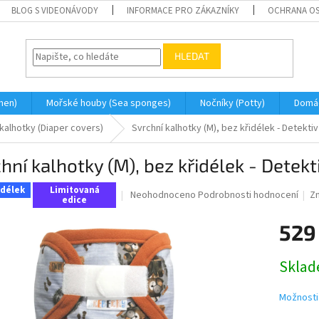
BLOG S VIDEONÁVODY
INFORMACE PRO ZÁKAZNÍKY
OCHRANA OS
HLEDAT
men)
Mořské houby (Sea sponges)
Nočníky (Potty)
Domá
 kalhotky (Diaper covers)
Svrchní kalhotky (M), bez křidélek - Detekti
hní kalhotky (M), bez křidélek - Detekt
idélek
Limitovaná
Průměrné
Neohodnoceno
Podrobnosti hodnocení
Z
edice
hodnocení
produktu
529
je
0,0
Měrná
z
Skla
cena:
5
hvězdiček.
Možnosti