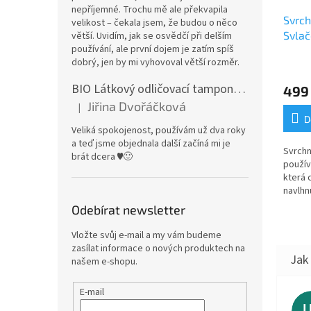
nepříjemné. Trochu mě ale překvapila
Svrch
velikost – čekala jsem, že budou o něco
Svlač
větší. Uvidím, jak se osvědčí při delším
používání, ale první dojem je zatím spíš
dobrý, jen by mi vyhovoval větší rozměr.
BIO Látkový odličovací tamponek: Barevné bambusovo-biobavlněné froté
499
Jiřina Dvořáčková
|
Hodnocení produktu je 5 z 5 hvězdiček.
D
Veliká spokojenost, používám už dva roky
a teď jsme objednala další začíná mi je
Svrchn
brát dcera ♥️🙂
používa
která 
navlhn
materi
Odebírat newsletter
nepro
prodyš
Vložte svůj e-mail a my vám budeme
zasílat informace o nových produktech na
našem e-shopu.
E-mail