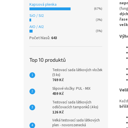
nep
Kapsová plenka
(fun
(67%)
dýc
SiO / SI2
řase
(3%)
vešk
AIO / AI2
(5%)
Výh
Počet hlasů:
643
Top 10 produktů
Testovací sada látkových vložek
(5 ks)
769 Kč
Slipové vložky: PUL - MIX
Veli
459 Kč
Každ
Testovací sada látkových
bříš
odličovacích tamponků (4 ks)
126 Kč
Velká testovací sada látkových
plen - novorozenecká