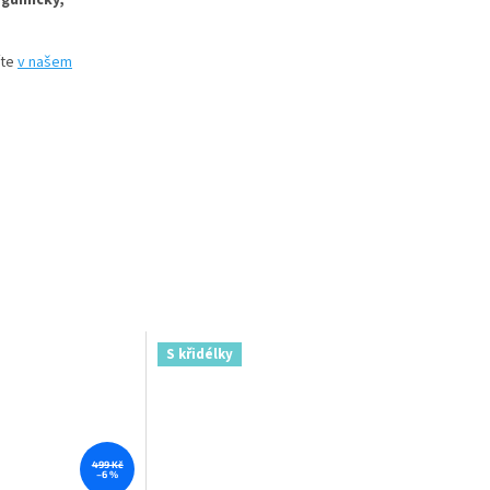
 gumičky,
íte
v našem
S křidélky
499 Kč
–6 %