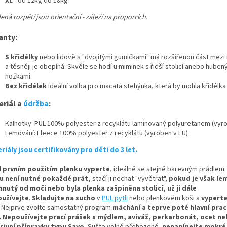
XL
- od 12kg do 18kg
ná rozpětí jsou orientační - záleží na proporcích.
anty:
S křidélky
nebo lidově s "dvojitými gumičkami" má rozšířenou část mezi
a těsněji je obepíná. Skvěle se hodí u miminek s řidší stolicí anebo huben
nožkami.
Bez křidélek
ideální volba pro macatá stehýnka, která by mohla křidélka
eriál a
údržba
:
Kalhotky: PUL 100% polyester z recyklátu laminovaný polyuretanem (vyro
Lemování: Fleece 100% polyester z recyklátu (vyroben v EU)
riály jsou certifikovány pro děti do 3 let.
 prvním použitím plenku vyperte
, ideálně se stejně barevným prádlem.
u není nutné pokaždé prát,
stačí ji nechat "vyvětrat",
pokud je však le
hnutý od moči nebo byla plenka zašpiněna stolicí, už ji dále
užívejte
.
Skladujte na sucho
v
PUL pytli
nebo plenkovém koši a
vyperte
Nejprve zvolte samostatný program
máchání a teprve poté hlavní prací
.
Nepoužívejte prací prášek s mýdlem, aviváž, perkarbonát, ocet n