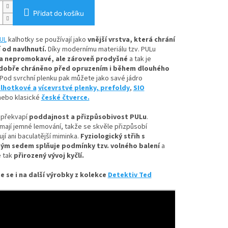
Přidat do košíku
UL
kalhotky se používají jako
vnější vrstva, která chrání
 od navlhnutí.
Díky
modernímu materiálu tzv. PULu
a nepromokavé, ale zároveň prodyšné
a tak je
dobře chráněno před opruzením i během dlouhého
Pod svrchní plenku pak můžete jako savé jádro
lhotkové a
vícevrstvé plenky,
prefoldy
,
SIO
ebo klasické
české čtverce.
 překvapí
poddajnost a přizpůsobivost PULu
.
mají jemné lemování, takže se skvěle přizpůsobí
ují ani baculatější miminka.
Fyziologický střih s
ým sedem splňuje podmínky tzv. volného balení
a
 tak
přirozený vývoj kyčlí.
e se i na další výrobky z kolekce
Detektiv Ted