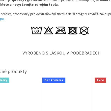
sivní přípravky typu Savo.
Sušte volně přehozené,
nenapínejte mokré
hlete a nevystavujte zdrojům tepla.
í prášky, prostředky pro odstraňování skvrn a další drogerii rovněž zakoup
pu.
VYROBENO S LÁSKOU V PODĚBRADECH
délky
Bez křidélek
Akce