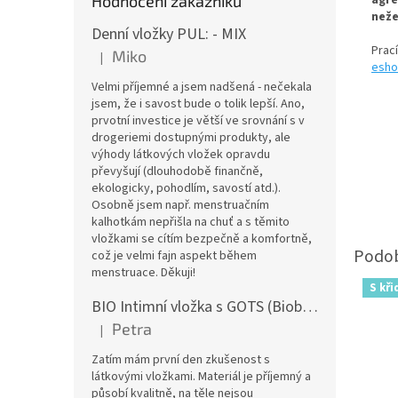
Hodnocení zákazníků
agre
n
eže
Denní vložky PUL: - MIX
Prac
Miko
|
Hodnocení produktu je 5 z 5 hvězdiček.
esho
Velmi příjemné a jsem nadšená - nečekala
jsem, že i savost bude o tolik lepší. Ano,
prvotní investice je větší ve srovnání s v
drogeriemi dostupnými produkty, ale
výhody látkových vložek opravdu
převyšují (dlouhodobě finančně,
ekologicky, pohodlím, savostí atd.).
Osobně jsem např. menstruačním
kalhotkám nepřišla na chuť a s těmito
vložkami se cítím bezpečně a komfortně,
což je velmi fajn aspekt během
menstruace. Děkuji!
S kři
BIO Intimní vložka s GOTS (Biobavlněný úplet) - Malované pivoňky v hořčicové
Petra
|
Hodnocení produktu je 5 z 5 hvězdiček.
Zatím mám první den zkušenost s
látkovými vložkami. Materiál je příjemný a
působí kvalitně, na těle nejsou