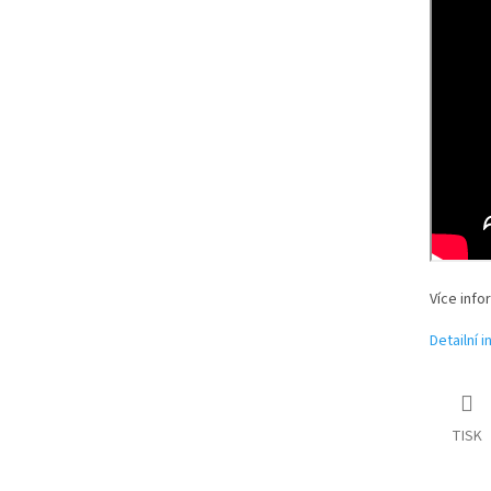
Více info
Detailní 
TISK