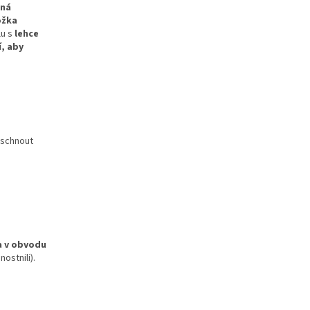
šná
ožka
u s
lehce
í, aby
doschnout
 v obvodu
ostnili).