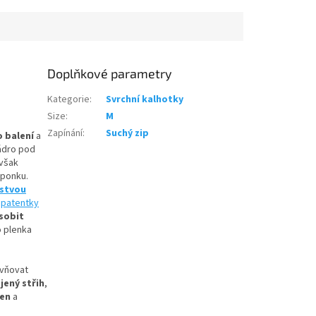
Doplňkové parametry
Kategorie
:
Svrchní kalhotky
Size
:
M
Zapínání
:
Suchý zip
o balení
a
ádro pod
 však
sponku.
rstvou
e
patentky
sobit
o plenka
ivňovat
jený střih
,
zen
a