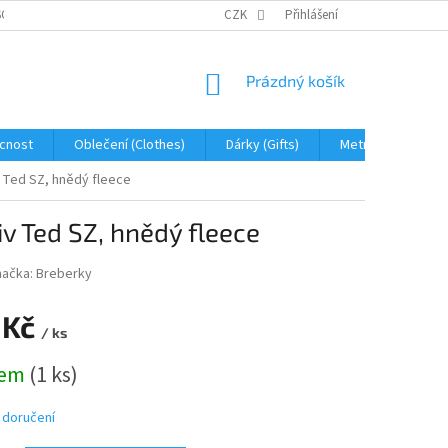
OBNÍCH ÚDAJŮ
JAK NA REKLAMACI A VRÁCENÍ ZBOŽÍ
CZK
Přihlášení
PROHLÁŠENÍ 
NÁKUPNÍ
Prázdný košík
KOŠÍK
cnost
Oblečení (Clothes)
Dárky (Gifts)
Metráž (fabric)
v Ted SZ, hnědý fleece
iv Ted SZ, hnědý fleece
načka:
Breberky
 Kč
/ ks
dem
(1 ks)
 doručení