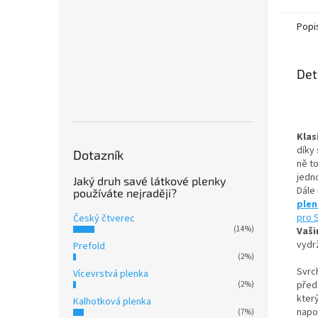
Popi
Det
Klas
díky 
Dotazník
ně t
jedn
Jaký druh savé látkové plenky
Dále
používáte nejraději?
ple
pro 
Český čtverec
(14%)
Vaši
vydrž
Prefold
(2%)
Svrc
Vícevrstvá plenka
přede
(2%)
kter
Kalhotková plenka
napo
(7%)