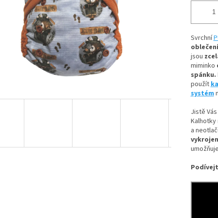
Svrchní
P
oblečení
jsou
zcel
miminko
spánku.
použít
ka
systém
n
Jistě Vás
Kalhotky 
a neotlač
vykrojen
umožňuje
Podívejt