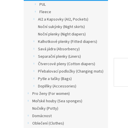
n
PUL
e
Fleece
l
AI2 a Kapsovky (AI2, Pockets)
Noční sukýnky (Night skirts)
Noční plenky (Night diapers)
Kalhotkové plenky (Fitted diapers)
Savá jádra (Absorbency)
Separační plenky (Liners)
Čtvercové pleny (Cotton diapers)
Přebalovací podložky (Changing mats)
Pytle a tašky (Bags)
Doplňky (Accessories)
Pro ženy (For women)
Mořské houby (Sea sponges)
Nočníky (Potty)
Domácnost
Oblečení (Clothes)