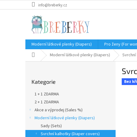
Přejít
info@breberky.cz
na
obsah
Moderní látkové plenky (Diapers)
Pro ženy (For wo
Domů
Moderní látkové plenky (Diapers)
Svrchní
P
Svrc
o
Přeskočit
s
Kategorie
kategorie
Bez kř
t
r
1 + 1 ZDARMA
a
2 + 1 ZDARMA
n
Akce a výprodej (Sales %)
n
í
Moderní látkové plenky (Diapers)
p
Sady (Sets)
a
Svrchní kalhotky (Diaper covers)