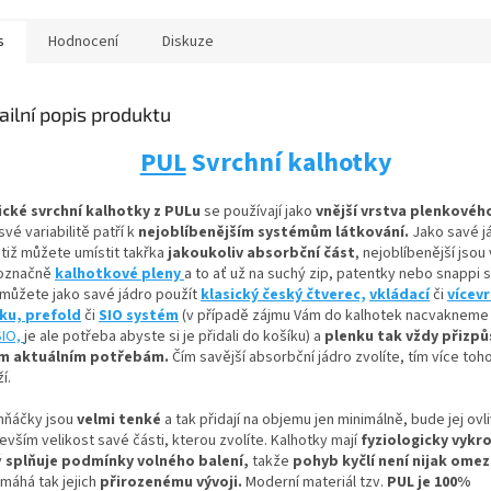
s
Hodnocení
Diskuze
ailní popis produktu
PUL
Svrchní kalhotky
ické svrchní kalhotky z PULu
se používají jako
vnější vrstva plenkovéh
své variabilitě patří k
nejoblíbenějším systémům látkování.
Jako savé j
otiž můžete umístit
takřka
jakoukoliv absorbční
část
, nejoblíbenější jsou
označně
kalhotkové pleny
a to ať už na suchý zip, patentky nebo snappi 
 můžete jako savé jádro použít
klasický český čtverec,
vkládací
či
vícev
nku,
prefold
či
SIO systém
(v případě zájmu Vám do kalhotek nacvaknem
SIO,
je ale potřeba abyste si je přidali do košíku) a
plenku tak vždy přizpů
m aktuálním potřebám.
Čím savější absorbční jádro zvolíte, tím více toh
í.
hňáčky jsou
velmi tenké
a tak přidají na objemu jen minimálně, bude jej ovl
vším velikost savé části, kterou zvolíte. Kalhotky mají
fyziologicky vykro
ý
splňuje podmínky volného balení,
takže
pohyb kyčlí není nijak ome
máhá tak jejich
přirozenému vývoji
.
Moderní materiál tzv.
PUL je 100%