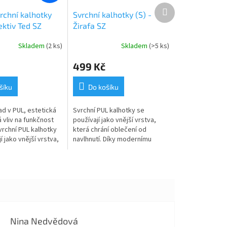
Další
rchní kalhotky
Svrchní kalhotky (S) -
produkt
ektiv Ted SZ
Žirafa SZ
Skladem
(2 ks)
Skladem
(>5 ks)
499 Kč
šíku
Do košíku
ad v PUL, estetická
Svrchní PUL kalhotky se
 vliv na funkčnost
používají jako vnější vrstva,
vrchní PUL kalhotky
která chrání oblečení od
í jako vnější vrstva,
navlhnutí. Díky modernímu
í oblečení od...
materiálu tzv. PULu jsou zcela
nepromokavé, ale zároveň
prodyšné a tak...
Nina Nedvědová