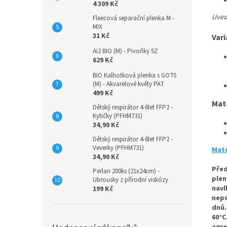
4 309 Kč
Uvede
Fleecová separační plenka M -
MIX
31 Kč
Vari
Ai2 BIO (M) - Pivoňky SZ
629 Kč
BIO Kalhotková plenka s GOTS
(M) - Akvarelové květy PAT
499 Kč
Mat
Dětský respirátor 4-8let FFP2 -
Kytičky (PFHM731)
34,90 Kč
Dětský respirátor 4-8let FFP2 -
Veverky (PFHM731)
Mate
34,90 Kč
Před
Perlan 200ks (21x24cm) -
plen
Ubrousky z přírodní viskózy
navl
199 Kč
nepo
dnů.
60°C