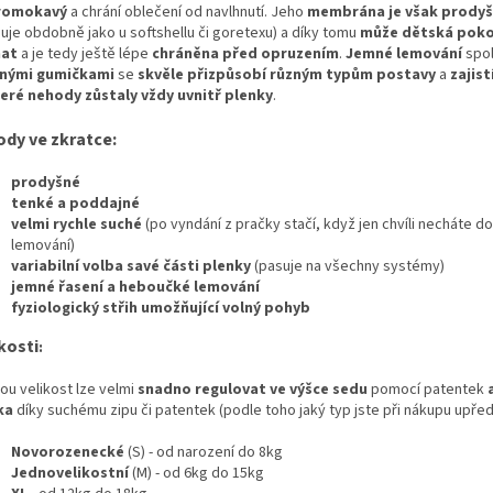
romokavý
a chrání oblečení od navlhnutí. Jeho
membrána je však prody
guje obdobně jako u softshellu či goretexu) a díky tomu
může dětská pok
hat
a je tedy ještě lépe
chráněna před opruzením
.
Jemné lemování
spol
nými gumičkami
se
skvěle přizpůsobí různým typům postavy
a
zajist
eré nehody zůstaly vždy uvnitř plenky
.
ody ve zkratce:
prodyšné
tenké a poddajné
velmi rychle suché
(po vyndání z pračky stačí, když jen chvíli necháte 
lemování)
variabilní volba savé části plenky
(pasuje na všechny systémy)
jemné řasení a heboučké lemování
fyziologický střih umožňující volný pohyb
kosti
:
ou velikost lze velmi
snadno regulovat ve výšce sedu
pomocí patentek
a
ka
díky suchému zipu či patentek (podle toho jaký typ jste při nákupu upředn
Novorozenecké
(S) - od narození do 8kg
Jednovelikostní
(M) - od 6kg do 15kg