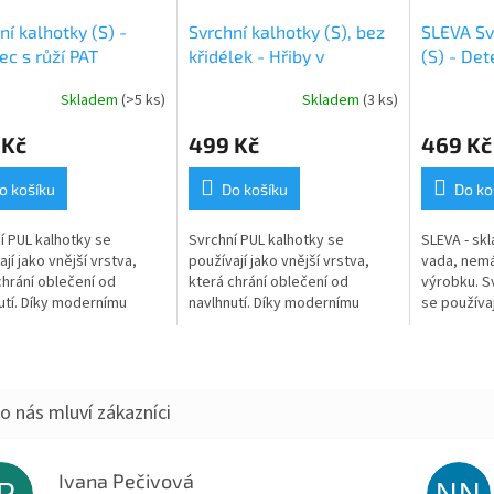
ní kalhotky (S) -
Svrchní kalhotky (S), bez
SLEVA Sv
ec s růží PAT
křidélek - Hřiby v
(S) - Det
jeřabinách PAT
Skladem
(>5 ks)
Skladem
(3 ks)
 Kč
499 Kč
469 Kč
o košíku
Do košíku
Do ko
í PUL kalhotky se
Svrchní PUL kalhotky se
SLEVA - skl
jí jako vnější vrstva,
používají jako vnější vrstva,
vada, nemá
chrání oblečení od
která chrání oblečení od
výrobku. S
utí. Díky modernímu
navlhnutí. Díky modernímu
se používaj
álu tzv. PULu jsou zcela
materiálu tzv. PULu jsou zcela
která chrán
mokavé, ale zároveň
nepromokavé, ale zároveň
né a tak...
prodyšné a tak...
Ivana Pečivová
IP
NN