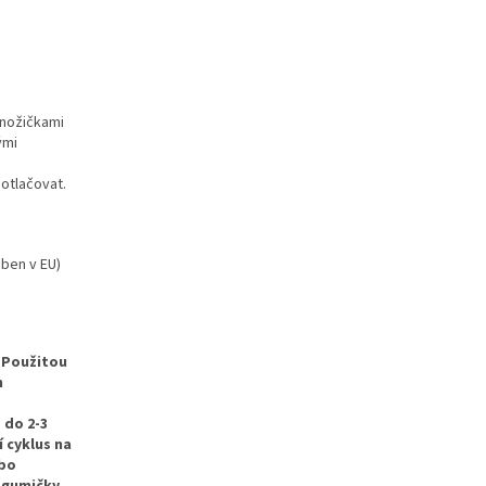
 nožičkami
ými
 otlačovat.
ben v EU)
Použitou
m
 do 2-3
 cyklus na
ebo