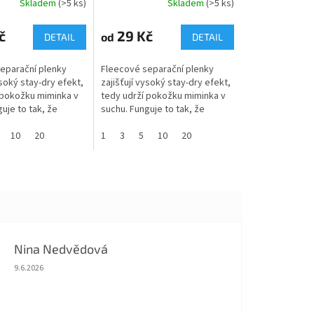
Skladem
(>5 ks)
Skladem
(>5 ks)
č
29 Kč
od
DETAIL
DETAIL
eparační plenky
Fleecové separační plenky
ysoký stay-dry efekt,
zajišťují vysoký stay-dry efekt,
 pokožku miminka v
tedy udrží pokožku miminka v
uje to tak, že
suchu. Funguje to tak, že
projde skrze plenku
tekutinua projde skrze plenku
í části, ale už ne...
10
20
do absorpční části, ale už ne...
1
3
5
10
20
Nina Nedvědová
Hodnocení obchodu je 5 z 5 hvězdiček.
9.6.2026