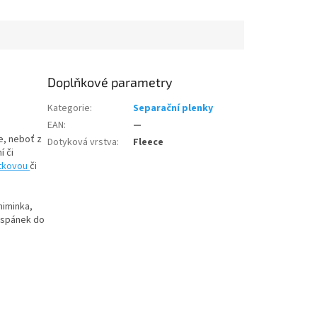
Doplňkové parametry
Kategorie
:
Separační plenky
EAN
:
—
e, neboť z
Dotyková vrstva
:
Fleece
í či
tkovou
či
miminka,
 spánek do