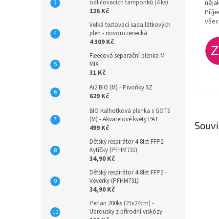
odličovacích tamponků (4 ks)
něja
126 Kč
Příj
všec
Velká testovací sada látkových
plen - novorozenecká
4 309 Kč
Fleecová separační plenka M -
MIX
31 Kč
Ai2 BIO (M) - Pivoňky SZ
629 Kč
BIO Kalhotková plenka s GOTS
(M) - Akvarelové květy PAT
Souvi
499 Kč
Dětský respirátor 4-8let FFP2 -
Kytičky (PFHM731)
34,90 Kč
Dětský respirátor 4-8let FFP2 -
Veverky (PFHM731)
34,90 Kč
Perlan 200ks (21x24cm) -
Ubrousky z přírodní viskózy