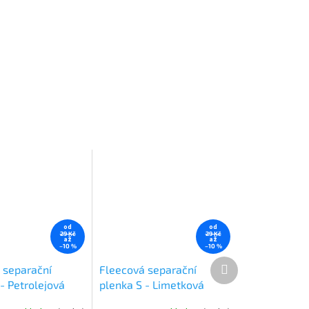
od
od
29 Kč
29 Kč
až
až
–10 %
–10 %
Další
 separační
Fleecová separační
produkt
- Petrolejová
plenka S - Limetková