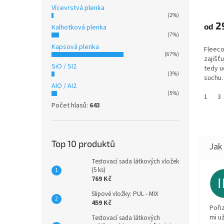
Vícevrstvá plenka
(2%)
2
od
Kalhotková plenka
(7%)
Kapsová plenka
Fleeco
(67%)
zajišť
SiO / SI2
tedy u
(3%)
suchu.
AIO / AI2
tekuti
(5%)
do abso
1
3
Počet hlasů:
643
Top 10 produktů
Testovací sada látkových vložek
(5 ks)
769 Kč
Slipové vložky: PUL - MIX
459 Kč
Poři
mi u
Testovací sada látkových