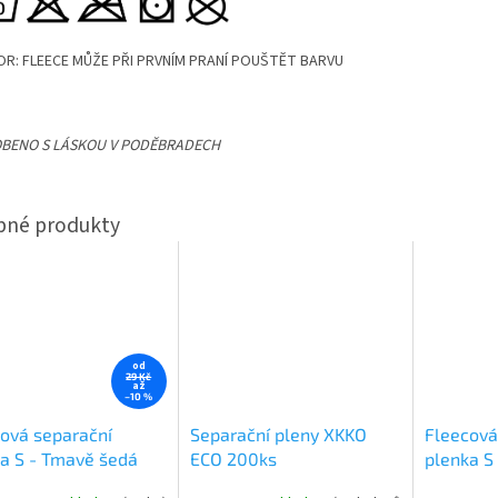
R: FLEECE MŮŽE PŘI PRVNÍM PRANÍ POUŠTĚT BARVU
BENO S LÁSKOU V PODĚBRADECH
od
29 Kč
až
–10 %
ová separační
Separační pleny XKKO
Fleecová
a S - Tmavě šedá
ECO 200ks
plenka S 