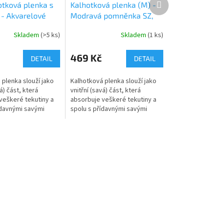
otková plenka s
Kalhotková plenka (M) -
produkt
 - Akvarelové
Modravá pomněnka SZ,
T
šedý velur
Skladem
(>5 ks)
Skladem
(1 ks)
469 Kč
DETAIL
DETAIL
 plenka slouží jako
Kalhotková plenka slouží jako
á) část, která
vnitřní (savá) část, která
veškeré tekutiny a
absorbuje veškeré tekutiny a
ídavnými savými
spolu s přídavnými savými
 jednu z najsavějších
jádry tvoří jednu z najsavějších
ebalení. Jemně
variant přebalení. Jemně
řasené...