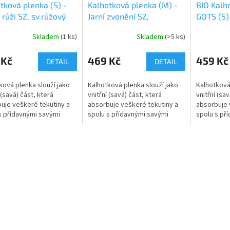
tková plenka (S) -
Kalhotková plenka (M) -
BIO Kalh
 růži SZ, sv.růžový
Jarní zvonění SZ,
GOTS (S)
sv.růžový velur
květy PA
Skladem
(1 ks)
Skladem
(>5 ks)
 Kč
469 Kč
459 Kč
DETAIL
DETAIL
ková plenka slouží jako
Kalhotková plenka slouží jako
Kalhotková
 (savá) část, která
vnitřní (savá) část, která
vnitřní (sav
uje veškeré tekutiny a
absorbuje veškeré tekutiny a
absorbuje 
s přídavnými savými
spolu s přídavnými savými
spolu s př
tvoří jednu z najsavějších
jádry tvoří jednu z najsavějších
jádry tvoří
t přebalení. Jemně
variant přebalení. Jemně
variant př
..
řasené...
řasené...