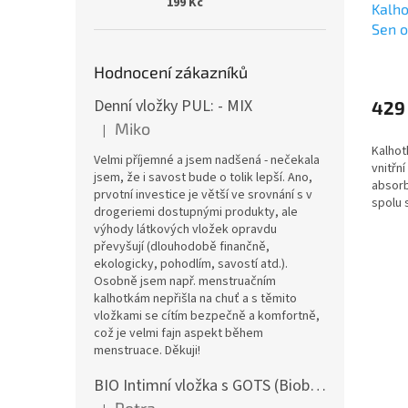
199 Kč
Kalho
Sen o
velur
Hodnocení zákazníků
Denní vložky PUL: - MIX
429
Miko
|
Hodnocení produktu je 5 z 5 hvězdiček.
Kalhot
Velmi příjemné a jsem nadšená - nečekala
vnitřní
jsem, že i savost bude o tolik lepší. Ano,
absorb
prvotní investice je větší ve srovnání s v
spolu 
drogeriemi dostupnými produkty, ale
jádry 
výhody látkových vložek opravdu
varian
převyšují (dlouhodobě finančně,
řasené.
ekologicky, pohodlím, savostí atd.).
Osobně jsem např. menstruačním
kalhotkám nepřišla na chuť a s těmito
vložkami se cítím bezpečně a komfortně,
což je velmi fajn aspekt během
menstruace. Děkuji!
BIO Intimní vložka s GOTS (Biobavlněný úplet) - Malované pivoňky v hořčicové
Petra