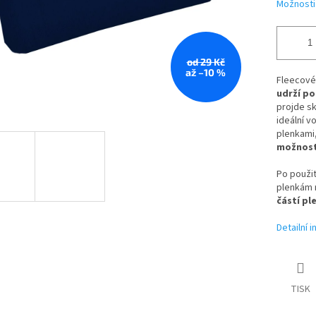
Možnosti
od 29 Kč
až –10 %
Fleecové
udrží p
projde sk
ideální v
plenkami,
možnost
Po použit
plenkám 
částí pl
Detailní 
TISK