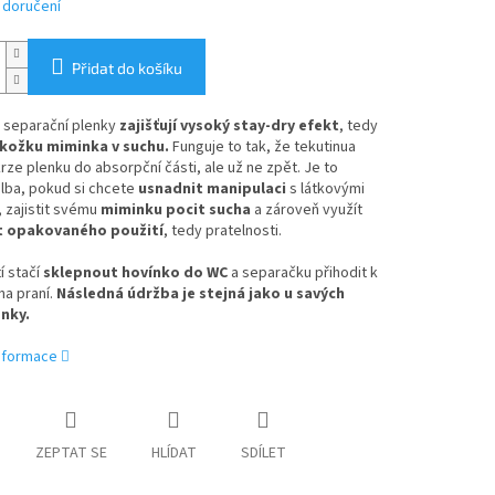
 doručení
Přidat do košíku
 separační plenky
zajišťují vysoký stay-dry efekt
, tedy
okožku miminka v suchu.
Funguje to tak, že tekutinua
rze plenku do absorpční části, ale už ne zpět. Je to
olba, pokud si chcete
usnadnit manipulaci
s látkovými
 zajistit svému
miminku pocit sucha
a zároveň využít
 opakovaného použití
, tedy pratelnosti.
í stačí
sklepnout hovínko do WC
a separačku přihodit k
na praní.
Následná údržba je stejná jako u savých
enky.
informace
ZEPTAT SE
HLÍDAT
SDÍLET