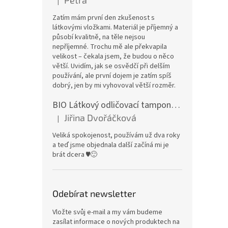
|
Hodnocení produktu je 5 z 5 hvězdiček.
Zatím mám první den zkušenost s
látkovými vložkami. Materiál je příjemný a
působí kvalitně, na těle nejsou
nepříjemné. Trochu mě ale překvapila
velikost – čekala jsem, že budou o něco
větší. Uvidím, jak se osvědčí při delším
používání, ale první dojem je zatím spíš
dobrý, jen by mi vyhovoval větší rozměr.
BIO Látkový odličovací tamponek: Barevné bambusovo-biobavlněné froté
Jiřina Dvořáčková
|
Hodnocení produktu je 5 z 5 hvězdiček.
Veliká spokojenost, používám už dva roky
a teď jsme objednala další začíná mi je
brát dcera ♥️🙂
Odebírat newsletter
Vložte svůj e-mail a my vám budeme
zasílat informace o nových produktech na