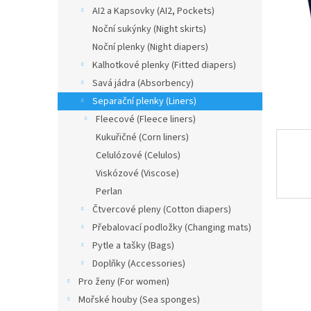
n
AI2 a Kapsovky (AI2, Pockets)
e
Noční sukýnky (Night skirts)
l
Noční plenky (Night diapers)
Kalhotkové plenky (Fitted diapers)
Savá jádra (Absorbency)
Separační plenky (Liners)
Fleecové (Fleece liners)
Kukuřičné (Corn liners)
Celulózové (Celulos)
Viskózové (Viscose)
Perlan
Čtvercové pleny (Cotton diapers)
Přebalovací podložky (Changing mats)
Pytle a tašky (Bags)
Doplňky (Accessories)
Pro ženy (For women)
Mořské houby (Sea sponges)