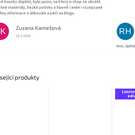
ké kousky doplnit, bylo jasno, na který e-shop se obrátit.
emné materiály, hezké potisky a hlavně cením i rozepsané
hny informace o látkování a péči na blogu
Zuzana Kamešová
ZK
RH
Hodnocení obchodu je 5 z 5 hvězdiček.
23.5.2026
Ano, úpln
sející produkty
Limito
edi