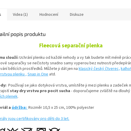
s
Videa (1)
Hodnocení
Diskuze
ailní popis produktu
Fleecová separační plenka
mu slouží:
Uchrání plenku od každé nehody a vy tak budete mít méně prác
cové separačky se nečistoty snadno samy vyperou bez nutnosti předepírán
vání bělících prostředků. Můžete ji dát jen na
klasický český čtverec,
kalho
vrstvou plenku ,
Snap in One
atd.
ody:
Používají se jako dotyková vrstva, umístěte ji mezi plenku a zadeček 
ajistí
stay dry vrstvu pro pocit sucha
- doporučujeme zvláště na dlouhý
ích plenek
.
riál a
údržba:
Rozměr 10,5 x 25 cm,
100% polyester
iály jsou certifikovány pro děti do 3 let.