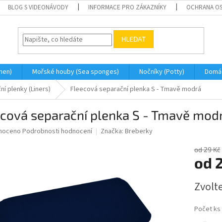
BLOG S VIDEONÁVODY
INFORMACE PRO ZÁKAZNÍKY
OCHRANA OS
HLEDAT
men)
Mořské houby (Sea sponges)
Nočníky (Potty)
Domá
í plenky (Liners)
Fleecová separační plenka S - Tmavě modrá
ecová separační plenka S - Tmavě mod
né
noceno
Podrobnosti hodnocení
Značka:
Breberky
ní
u
od 29 Kč
od
Měrná
Zvolt
cena:
ek.
Počet ks