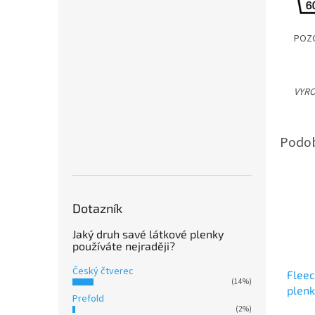
POZO
VYRO
Dotazník
Jaký druh savé látkové plenky
používáte nejraději?
Český čtverec
Fleec
(14%)
plenk
Prefold
(2%)