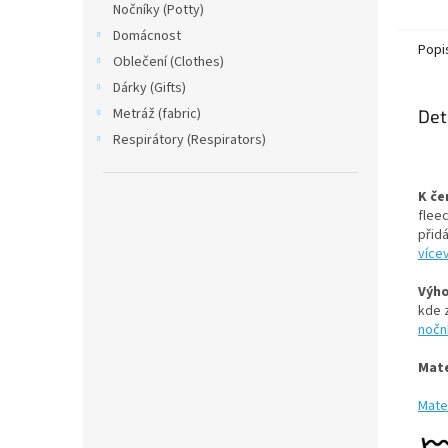
Nočníky (Potty)
Domácnost
Popi
Oblečení (Clothes)
Dárky (Gifts)
Metráž (fabric)
Det
Respirátory (Respirators)
K če
flee
přidá
více
Výh
kde z
nočn
Mate
Mater