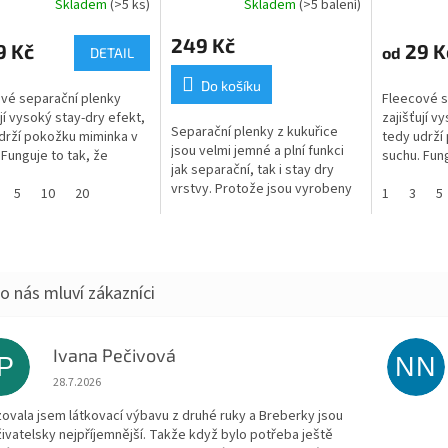
Skladem
(>5 ks)
Skladem
(>5 balení)
249 Kč
9 Kč
29 K
od
DETAIL
Do košíku
vé separační plenky
Fleecové s
ují vysoký stay-dry efekt,
zajišťují v
Separační plenky z kukuřice
drží pokožku miminka v
tedy udrží
jsou velmi jemné a plní funkci
 Funguje to tak, že
suchu. Fung
jak separační, tak i stay dry
nua projde skrze plenku
tekutinua 
vrstvy. Protože jsou vyrobeny
rpční části, ale už ne...
5
10
20
do absorpčn
1
3
5
z kukuřičného PLA, což je
biologicky rozložitelný
polymer...
Ivana Pečivová
IP
NN
Hodnocení obchodu je 5 z 5 hvězdiček.
28.7.2026
zovala jsem látkovací výbavu z druhé ruky a Breberky jsou
živatelsky nejpříjemnější. Takže když bylo potřeba ještě