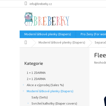
Přejít
info@breberky.cz
na
obsah
Moderní látkové plenky (Diapers)
Pro ženy (For wo
Domů
Moderní látkové plenky (Diapers)
Separačn
P
Fle
o
Přeskočit
s
Průměr
Neohod
Kategorie
kategorie
t
hodnoce
r
produkt
1 + 1 ZDARMA
a
je
2 + 1 ZDARMA
0,0
n
z
Akce a výprodej (Sales %)
n
5
í
Moderní látkové plenky (Diapers)
hvězdič
p
Sady (Sets)
a
Svrchní kalhotky (Diaper covers)