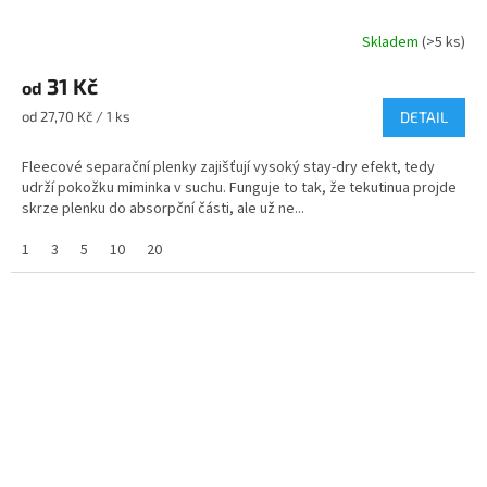
Skladem
(>5 ks)
31 Kč
od
Měrná
od 27,70 Kč / 1 ks
DETAIL
cena:
Fleecové separační plenky zajišťují vysoký stay-dry efekt, tedy
udrží pokožku miminka v suchu. Funguje to tak, že tekutinua projde
skrze plenku do absorpční části, ale už ne...
1
3
5
10
20