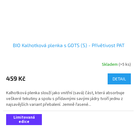
BIO Kalhotková plenka s GOTS (S) - Přívětivost PAT
Skladem
(>5 ks)
459 Kč
DETAIL
Kalhotková plenka slouží jako vnitřní (savá) část, která absorbuje
veškeré tekutiny a spolu s přídavnými savými jádry tvoří jednu z
najsavějších variant přebalení. Jemně řasené...
Limitovaná
edice