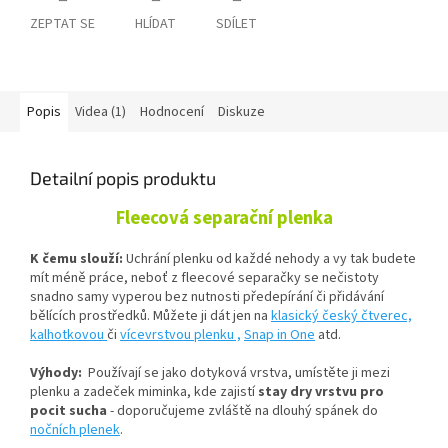
ZEPTAT SE
HLÍDAT
SDÍLET
Popis
Videa (1)
Hodnocení
Diskuze
Detailní popis produktu
Fleecová separační plenka
K čemu slouží:
Uchrání plenku od každé nehody a vy tak budete
mít méně práce, neboť z fleecové separačky se nečistoty
snadno samy vyperou bez nutnosti předepírání či přidávání
bělících prostředků. Můžete ji dát jen na
klasický český čtverec,
kalhotkovou
či
vícevrstvou plenku ,
Snap in One
atd.
Výhody:
Používají se jako dotyková vrstva, umístěte ji mezi
plenku a zadeček miminka, kde zajistí
stay dry vrstvu pro
pocit sucha
- doporučujeme zvláště na dlouhý spánek do
nočních plenek
.