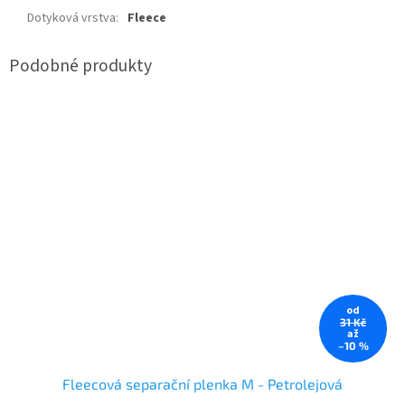
Dotyková vrstva
:
Fleece
od
31 Kč
až
–10 %
Fleecová separační plenka M - Petrolejová