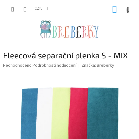
Přejít
NÁKUP
na
CZK
obsah
KOŠÍK
Fleecová separační plenka S - MIX
Průměrné
Neohodnoceno
Podrobnosti hodnocení
Značka:
Breberky
hodnocení
produktu
je
0,0
z
5
hvězdiček.