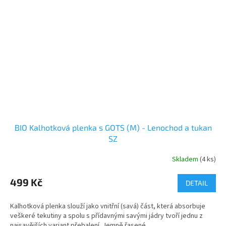
BIO Kalhotková plenka s GOTS (M) - Lenochod a tukan
SZ
Skladem
(4 ks)
499 Kč
DETAIL
Kalhotková plenka slouží jako vnitřní (savá) část, která absorbuje
veškeré tekutiny a spolu s přídavnými savými jádry tvoří jednu z
najsavějších variant přebalení. Jemně řasené...