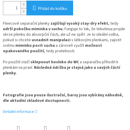
Přidat do košíku
Fleecové separační plenky
zajišťují vysoký stay-dry efekt
, tedy
udrží pokožku miminka v suchu.
Funguje to tak, že tekutinua projde
skrze plenku do absorpční části, ale už ne zpět. Je to ideální volba,
pokud si chcete
usnadnit manipulaci
s látkovými plenkami, zajistit
svému
miminku pocit sucha
a zároveň využít
možnost
opakovaného použití
, tedy pratelnosti.
Po použití stačí
sklepnout hovínko do WC
a separačku přihodit k
plenkám na praní.
Následná údržba je stejná jako u savých částí
plenky.
Fotografie jsou pouze ilustrační, barvy jsou vybírány náhodně,
dle aktuální skladové dostupnosti.
Detailní informace