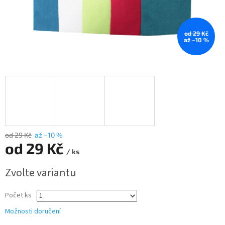
od 29 Kč
až –10 %
od 29 Kč
až –10 %
od
29 Kč
/ ks
Měrná
Zvolte variantu
cena:
Počet ks
Možnosti doručení