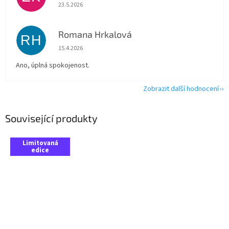
Hodnocení obchodu je 5 z 5 hvězdiček.
23.5.2026
Romana Hrkalová
RH
Hodnocení obchodu je 5 z 5 hvězdiček.
15.4.2026
Ano, úplná spokojenost.
Zobrazit další hodnocení
Související produkty
Limitovaná
edice