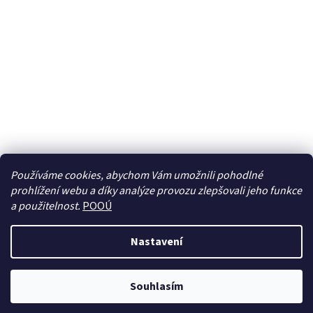
Používáme cookies, abychom Vám umožnili pohodlné
prohlížení webu a díky analýze provozu zlepšovali jeho funkce
Sledovat na Instagramu
a použitelnost.
POOÚ
Nastavení
Vytvořil Shoptet
Souhlasím
Copyright 2026
BREBERKY.cz
. Všechna práva vyhrazena.