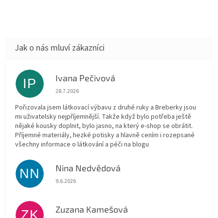
Ivana Pečivová
IP
Hodnocení obchodu je 5 z 5 hvězdiček.
28.7.2026
Pořizovala jsem látkovací výbavu z druhé ruky a Breberky jsou
mi uživatelsky nejpříjemnější. Takže když bylo potřeba ještě
nějaké kousky doplnit, bylo jasno, na který e-shop se obrátit.
Příjemné materiály, hezké potisky a hlavně cením i rozepsané
všechny informace o látkování a péči na blogu
Nina Nedvědová
NN
Hodnocení obchodu je 5 z 5 hvězdiček.
9.6.2026
Zuzana Kamešová
ZK