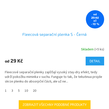
od
29 Kč
až
–10 %
Fleecová separační plenka S - Černá
Skladem
(>5 ks)
29 Kč
od
DETAIL
Fleecové separační plenky zajišťují vysoký stay-dry efekt, tedy
udrží pokožku miminka v suchu. Funguje to tak, že tekutinua projde
skrze plenku do absorpční části, ale už ne...
1
3
5
10
20
ZOBRAZIT VŠECHNY PODOBNÉ PRODUKTY