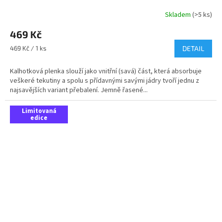
Skladem
(>5 ks)
469 Kč
Měrná
469 Kč / 1 ks
DETAIL
cena:
Kalhotková plenka slouží jako vnitřní (savá) část, která absorbuje
veškeré tekutiny a spolu s přídavnými savými jádry tvoří jednu z
najsavějších variant přebalení. Jemně řasené...
Limitovaná
edice