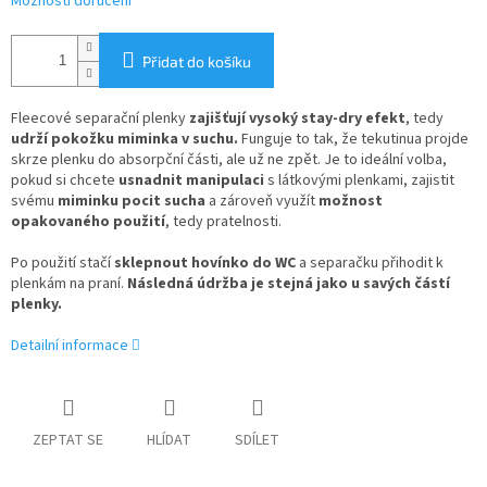
Možnosti doručení
Přidat do košíku
Fleecové separační plenky
zajišťují vysoký stay-dry efekt
, tedy
udrží pokožku miminka v suchu.
Funguje to tak, že tekutinua projde
skrze plenku do absorpční části, ale už ne zpět. Je to ideální volba,
pokud si chcete
usnadnit manipulaci
s látkovými plenkami, zajistit
svému
miminku pocit sucha
a zároveň využít
možnost
opakovaného použití
, tedy pratelnosti.
Po použití stačí
sklepnout hovínko do WC
a separačku přihodit k
plenkám na praní.
Následná údržba je stejná jako u savých částí
plenky.
Detailní informace
ZEPTAT SE
HLÍDAT
SDÍLET