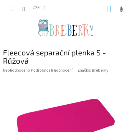
Přejít
NÁKUP
na
CZK
obsah
KOŠÍK
Fleecová separační plenka S -
Růžová
Průměrné
Neohodnoceno
Podrobnosti hodnocení
Značka:
Breberky
hodnocení
produktu
je
0,0
z
5
hvězdiček.