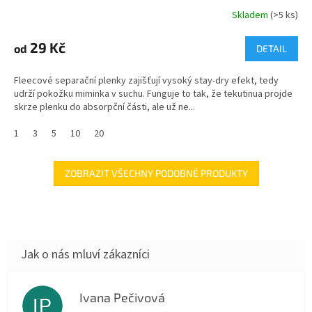
Skladem
(>5 ks)
29 Kč
od
DETAIL
Fleecové separační plenky zajišťují vysoký stay-dry efekt, tedy
udrží pokožku miminka v suchu. Funguje to tak, že tekutinua projde
skrze plenku do absorpční části, ale už ne...
1
3
5
10
20
ZOBRAZIT VŠECHNY PODOBNÉ PRODUKTY
Ivana Pečivová
IP