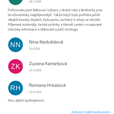
Hodnocení obchodu je 5 z 5 hvězdiček.
28.7.2026
Pořizovala jsem látkovací výbavu z druhé ruky a Breberky jsou
mi uživatelsky nejpříjemnější. Takže když bylo potřeba ještě
nějaké kousky doplnit, bylo jasno, na který e-shop se obrátit.
Příjemné materiály, hezké potisky a hlavně cením i rozepsané
všechny informace o látkování a péči na blogu
Nina Nedvědová
NN
Hodnocení obchodu je 5 z 5 hvězdiček.
9.6.2026
Zuzana Kamešová
ZK
Hodnocení obchodu je 5 z 5 hvězdiček.
23.5.2026
Romana Hrkalová
RH
Hodnocení obchodu je 5 z 5 hvězdiček.
15.4.2026
Ano, úplná spokojenost.
Zobrazit další hodnocení