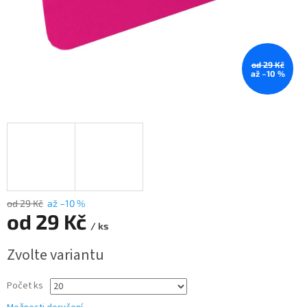
od 29 Kč
až –10 %
od 29 Kč
až –10 %
od
29 Kč
/ ks
Měrná
Zvolte variantu
cena:
Počet ks