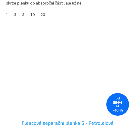
skrze plenku do absorpční části, ale už ne...
1
3
5
10
20
od
29 Kč
až
–10 %
Fleecová separační plenka S - Petrolejová