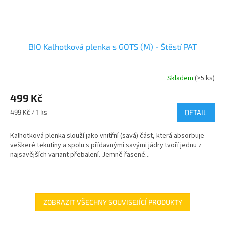
BIO Kalhotková plenka s GOTS (M) - Štěstí PAT
Skladem
(>5 ks)
499 Kč
Měrná
499 Kč / 1 ks
DETAIL
cena:
Kalhotková plenka slouží jako vnitřní (savá) část, která absorbuje
veškeré tekutiny a spolu s přídavnými savými jádry tvoří jednu z
najsavějších variant přebalení. Jemně řasené...
ZOBRAZIT VŠECHNY SOUVISEJÍCÍ PRODUKTY