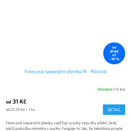
od
31 Kč
až
–10 %
Fleecová separační plenka M - Růžová
Skladem
(>5 ks)
31 Kč
od
Měrná
od 27,70 Kč / 1 ks
DETAIL
cena:
Fleecové separační plenky zajišťují vysoký stay-dry efekt, tedy
udrží pokožku miminka v suchu. Funguje to tak, že tekutinua projde