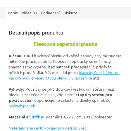
Popis
Videa (1)
Hodnocení
Diskuze
Detailní popis produktu
Fleecová separační plenka
K čemu slouží:
Uchrání plenku od každé nehody a vy tak budete
mít méně práce, neboť z fleecové separačky se nečistoty
snadno samy vyperou bez nutnosti předepírání či přidávání
bělících prostředků. Můžete ji dát jen na
klasický český čtverec,
kalhotkovou
či
vícevrstvou plenku ,
Snap in One
atd.
Výhody:
Používají se jako dotyková vrstva, umístěte ji mezi
plenku a zadeček miminka, kde zajistí
stay dry vrstvu pro
pocit sucha
- doporučujeme zvláště na dlouhý spánek do
nočních plenek
.
Materiál a
údržba:
Rozměr 10,5 x 25 cm,
100% polyester
Materiály jsou certifikovány pro děti do 3 let.