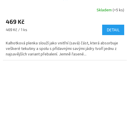
Skladem
(>5 ks)
469 Kč
Měrná
469 Kč / 1 ks
DETAIL
cena:
Kalhotková plenka slouží jako vnitřní (savá) část, která absorbuje
veškeré tekutiny a spolu s přídavnými savými jádry tvoří jednu z
najsavějších variant přebalení. Jemně řasené...