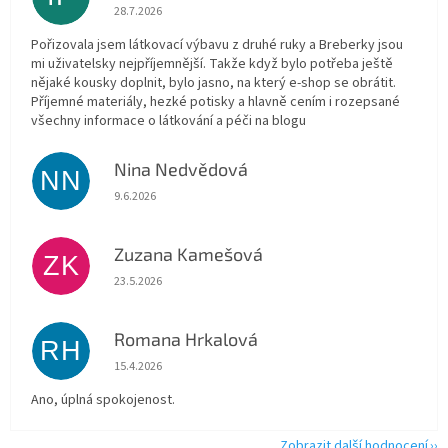
Hodnocení obchodu je 5 z 5 hvězdiček.
28.7.2026
Pořizovala jsem látkovací výbavu z druhé ruky a Breberky jsou
mi uživatelsky nejpříjemnější. Takže když bylo potřeba ještě
nějaké kousky doplnit, bylo jasno, na který e-shop se obrátit.
Příjemné materiály, hezké potisky a hlavně cením i rozepsané
všechny informace o látkování a péči na blogu
Nina Nedvědová
NN
Hodnocení obchodu je 5 z 5 hvězdiček.
9.6.2026
Zuzana Kamešová
ZK
Hodnocení obchodu je 5 z 5 hvězdiček.
23.5.2026
Romana Hrkalová
RH
Hodnocení obchodu je 5 z 5 hvězdiček.
15.4.2026
Ano, úplná spokojenost.
Zobrazit další hodnocení