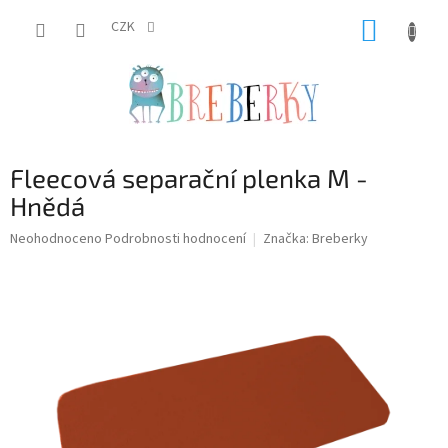
Přejít
NÁKUP
na
CZK
obsah
KOŠÍK
Fleecová separační plenka M -
Hnědá
Průměrné
Neohodnoceno
Podrobnosti hodnocení
Značka:
Breberky
hodnocení
produktu
je
0,0
z
5
hvězdiček.