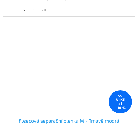
1
3
5
10
20
od
31 Kč
až
–10 %
Fleecová separační plenka M - Tmavě modrá