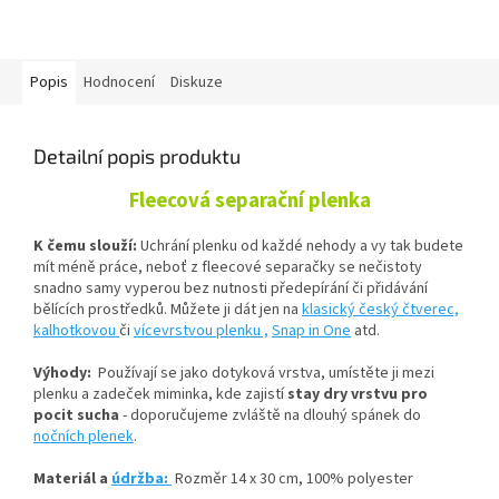
Popis
Hodnocení
Diskuze
Detailní popis produktu
Fleecová separační plenka
K čemu slouží:
Uchrání plenku od každé nehody a vy tak budete
mít méně práce, neboť z fleecové separačky se nečistoty
snadno samy vyperou bez nutnosti předepírání či přidávání
bělících prostředků. Můžete ji dát jen na
klasický český čtverec,
kalhotkovou
či
vícevrstvou plenku ,
Snap in One
atd.
Výhody:
Používají se jako dotyková vrstva, umístěte ji mezi
plenku a zadeček miminka, kde zajistí
stay dry vrstvu pro
pocit sucha
- doporučujeme zvláště na dlouhý spánek do
nočních plenek
.
Materiál a
údržba:
Rozměr 14 x 30 cm,
100% polyester