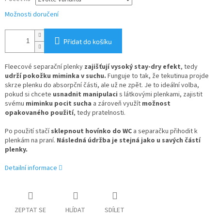
Možnosti doručení
Přidat do košíku
Fleecové separační plenky
zajišťují vysoký stay-dry efekt
, tedy
udrží pokožku miminka v suchu.
Funguje to tak, že tekutinua projde
skrze plenku do absorpční části, ale už ne zpět. Je to ideální volba,
pokud si chcete
usnadnit manipulaci
s látkovými plenkami, zajistit
svému
miminku pocit sucha
a zároveň využít
možnost
opakovaného použití
, tedy pratelnosti.
Po použití stačí
sklepnout hovínko do WC
a separačku přihodit k
plenkám na praní.
Následná údržba je stejná jako u savých částí
plenky.
Detailní informace
ZEPTAT SE
HLÍDAT
SDÍLET