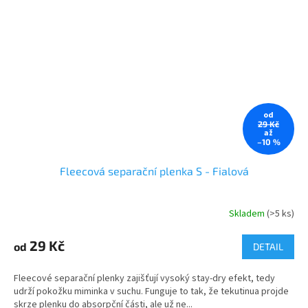
od
29 Kč
až
–10 %
Fleecová separační plenka S - Fialová
Skladem
(>5 ks)
29 Kč
od
DETAIL
Fleecové separační plenky zajišťují vysoký stay-dry efekt, tedy
udrží pokožku miminka v suchu. Funguje to tak, že tekutinua projde
skrze plenku do absorpční části, ale už ne...