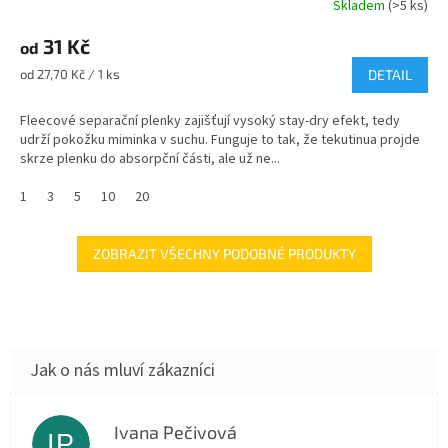
Skladem
(>5 ks)
31 Kč
od
Měrná
od 27,70 Kč / 1 ks
DETAIL
cena:
Fleecové separační plenky zajišťují vysoký stay-dry efekt, tedy
udrží pokožku miminka v suchu. Funguje to tak, že tekutinua projde
skrze plenku do absorpční části, ale už ne...
1
3
5
10
20
ZOBRAZIT VŠECHNY PODOBNÉ PRODUKTY
Ivana Pečivová
IP