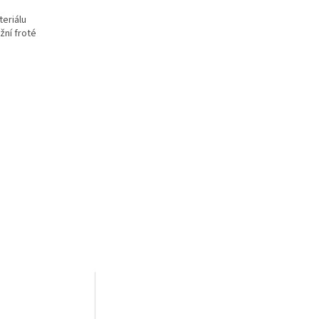
eriálu
žní froté