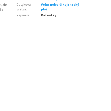
Dotyková
Velur nebo-li kojenecký
, ale
vrstva
:
plyš
í a
Zapínání
:
Patentky