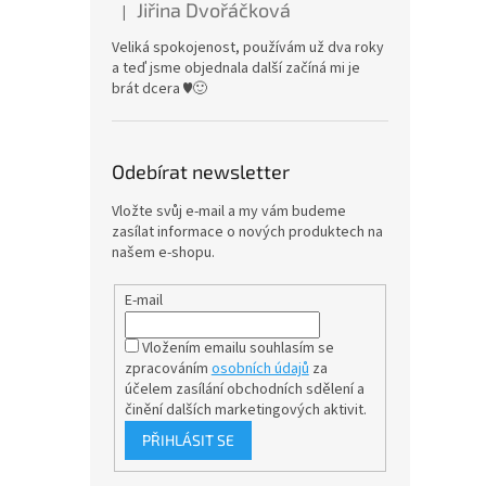
Jiřina Dvořáčková
|
Hodnocení produktu je 5 z 5 hvězdiček.
Veliká spokojenost, používám už dva roky
a teď jsme objednala další začíná mi je
brát dcera ♥️🙂
Odebírat newsletter
Vložte svůj e-mail a my vám budeme
zasílat informace o nových produktech na
našem e-shopu.
E-mail
Vložením emailu souhlasím se
zpracováním
osobních údajů
za
účelem
zasílání obchodních sdělení a
činění dalších marketingových aktivit.
PŘIHLÁSIT SE