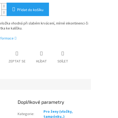
Přidat do košíku
 vložka vhodná při slabém krvácení, mírné inkontinenci či
tka ke kalíšku.
informace
ZEPTAT SE
HLÍDAT
SDÍLET
Doplňkové parametry
Pro ženy (vložky,
Kategorie
:
tampónky..)