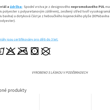
riál a
údržba:
Spodní vrstva je z designového
nepromokavého PUL
mat
% polyester s polyuretanovým zátěrem), zesílený střed tvoří vysokogramá
% bavlna) a dotyková část je z heboučkého kojeneckého plyše (80%bavlna
olyester).
iály jsou certifikovány pro děti do 3 let.
VYROBENO S LÁSKOU V PODĚBRADECH