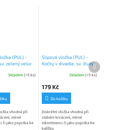
ložka (PUL) -
Slipová vložka (PUL) -
sv. zelený velur
Kočky v divadle, sv. žlutý
Další
produkt
ý plyš)
velur (kojenecký plyš)
Skladem
(>5 ks)
Skladem
(>5 ks)
179 Kč
šíku
Do košíku
ložka vhodná při
Diskrétní vložka vhodná při
ácení, mírné
slabém krvácení, mírné
i či jako pojistka ke
inkontinenci či jako pojistka ke
kalíšku.