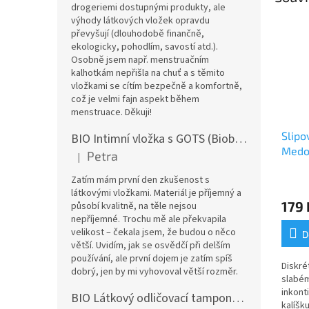
drogeriemi dostupnými produkty, ale
výhody látkových vložek opravdu
převyšují (dlouhodobě finančně,
ekologicky, pohodlím, savostí atd.).
Osobně jsem např. menstruačním
kalhotkám nepřišla na chuť a s těmito
vložkami se cítím bezpečně a komfortně,
což je velmi fajn aspekt během
menstruace. Děkuji!
Slipo
BIO Intimní vložka s GOTS (Biobavlněný úplet) - Malované pivoňky v hořčicové
Medo
Petra
|
Hodnocení produktu je 5 z 5 hvězdiček.
sv. m
Zatím mám první den zkušenost s
(koje
látkovými vložkami. Materiál je příjemný a
179 
působí kvalitně, na těle nejsou
nepříjemné. Trochu mě ale překvapila
velikost – čekala jsem, že budou o něco
D
větší. Uvidím, jak se osvědčí při delším
používání, ale první dojem je zatím spíš
Diskré
dobrý, jen by mi vyhovoval větší rozměr.
slabém
inkonti
BIO Látkový odličovací tamponek: Barevné bambusovo-biobavlněné froté
kalíšku