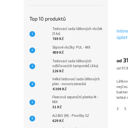
Top 10 produktů
Testovací sada látkových vložek
Intim
(5 ks)
úplet
769 Kč
Slipové vložky: PUL - MIX
Průmě
459 Kč
hodno
3
produ
od
Testovací sada látkových
je
odličovacích tamponků (4 ks)
Měrná
od 97,9
126 Kč
4,8
cena:
z
Velká testovací sada látkových
Látkov
5
plen - novorozenecká
nejčast
hvězdi
4 309 Kč
bakteri
Fleecová separační plenka M -
lehké 
MIX
slabé 
31 Kč
oblíbe
3
5
žen pou
Ai2 BIO (M) - Pivoňky SZ
629 Kč