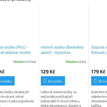
vá vložka (PUL) -
Intimní vložka (Bavlněný
Slipová v
vé plástve modré,
úplet) - Kytarista
Kohouti, 
odrý velur
(kojeneck
Skladem
(>5 ks)
Skladem
(2 ks)
necký plyš)
Kč
129 Kč
179 Kč
o košíku
Do košíku
Do ko
tní vložka vhodná při
Látkové intimní vložky se
Diskrétní v
 krvácení, mírné
nejčastěji používají při
slabém krv
nenci či jako pojistka ke
bakteriální či virové infekci,
inkontinenc
.
lehké inkontinenci, špinění a
kalíšku.