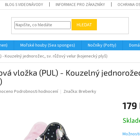
BLOG S VIDEONÁVODY
INFORMACE PRO ZÁKAZNÍKY
OCHRANA OS
HLEDAT
men)
Mořské houby (Sea sponges)
Nočníky (Potty)
Domá
) - Kouzelný jednorožec, sv. růžový velur (kojenecký plyš)
ová vložka (PUL) - Kouzelný jednorožec
)
né
noceno
Podrobnosti hodnocení
Značka:
Breberky
ní
179
u
Měrná
Skla
cena:
ek.
Možnosti