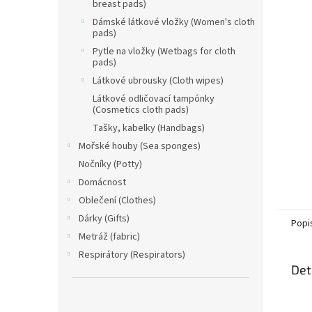
n
breast pads)
e
Dámské látkové vložky (Women's cloth
l
pads)
Pytle na vložky (Wetbags for cloth
pads)
Látkové ubrousky (Cloth wipes)
Látkové odličovací tampónky
(Cosmetics cloth pads)
Tašky, kabelky (Handbags)
Mořské houby (Sea sponges)
Nočníky (Potty)
Domácnost
Oblečení (Clothes)
Dárky (Gifts)
Popi
Metráž (fabric)
Respirátory (Respirators)
Det