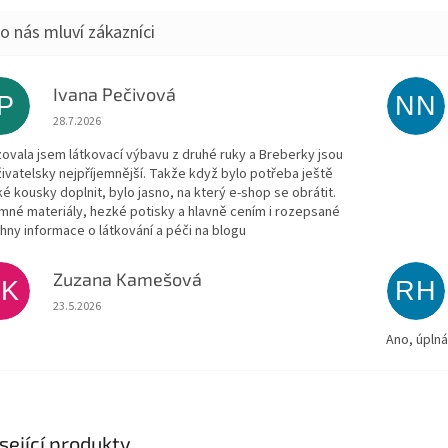
Ivana Pečivová
IP
NN
Hodnocení obchodu je 5 z 5 hvězdiček.
28.7.2026
zovala jsem látkovací výbavu z druhé ruky a Breberky jsou
živatelsky nejpříjemnější. Takže když bylo potřeba ještě
ké kousky doplnit, bylo jasno, na který e-shop se obrátit.
emné materiály, hezké potisky a hlavně cením i rozepsané
hny informace o látkování a péči na blogu
Zuzana Kamešová
ZK
RH
Hodnocení obchodu je 5 z 5 hvězdiček.
23.5.2026
Ano, úpln
sející produkty