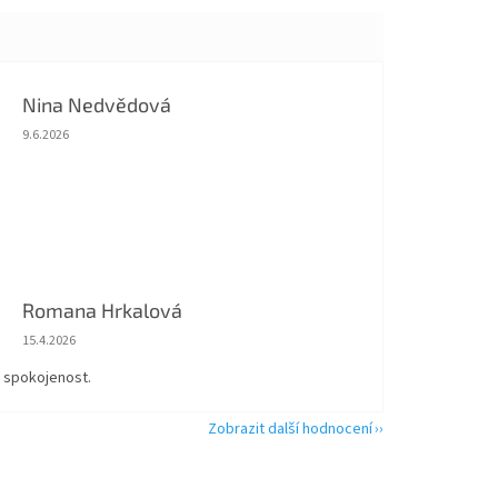
Nina Nedvědová
Hodnocení obchodu je 5 z 5 hvězdiček.
9.6.2026
Romana Hrkalová
Hodnocení obchodu je 5 z 5 hvězdiček.
15.4.2026
á spokojenost.
Zobrazit další hodnocení