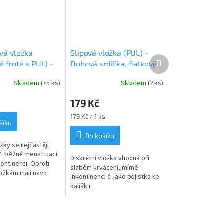
vá vložka
Slipová vložka (PUL) -
Další
 froté s PUL) -
Duhová srdíčka, fialkový
produkt
st (biobavlněný
velur (kojenecký plyš)
Skladem
(>5 ks)
Skladem
(2 ks)
GOTS)
179 Kč
Měrná
179 Kč / 1 ks
šíku
cena:
Do košíku
žky se nejčastěji
při běžné menstruaci
Diskrétní vložka vhodná při
kontinenci. Oproti
slabém krvácení, mírné
ložkám mají navíc
inkontinenci či jako pojistka ke
rpční jádro z
kalíšku.
nitř...