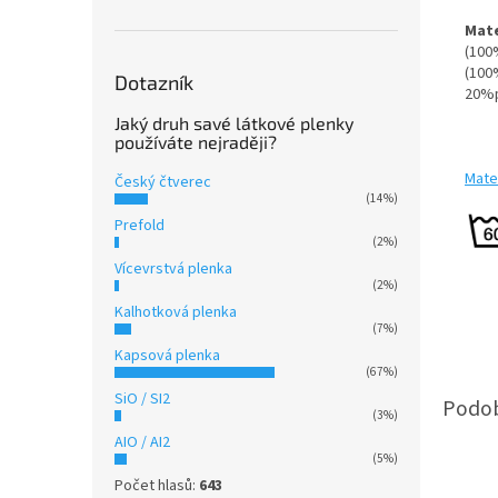
Mate
(100
(100
Dotazník
20%p
Jaký druh savé látkové plenky
používáte nejraději?
Mater
Český čtverec
(14%)
Prefold
(2%)
Vícevrstvá plenka
(2%)
Kalhotková plenka
(7%)
Kapsová plenka
(67%)
SiO / SI2
(3%)
AIO / AI2
(5%)
Počet hlasů:
643