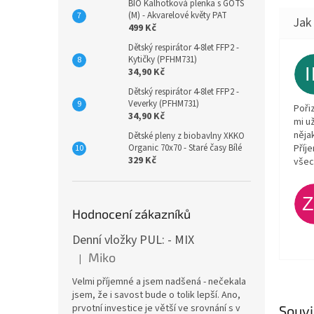
BIO Kalhotková plenka s GOTS
(M) - Akvarelové květy PAT
499 Kč
Dětský respirátor 4-8let FFP2 -
Kytičky (PFHM731)
34,90 Kč
Dětský respirátor 4-8let FFP2 -
Veverky (PFHM731)
Poři
34,90 Kč
mi u
něja
Dětské pleny z biobavlny XKKO
Organic 70x70 - Staré časy Bílé
Příj
329 Kč
všec
Hodnocení zákazníků
Denní vložky PUL: - MIX
Miko
|
Hodnocení produktu je 5 z 5 hvězdiček.
Velmi příjemné a jsem nadšená - nečekala
jsem, že i savost bude o tolik lepší. Ano,
prvotní investice je větší ve srovnání s v
Souvi