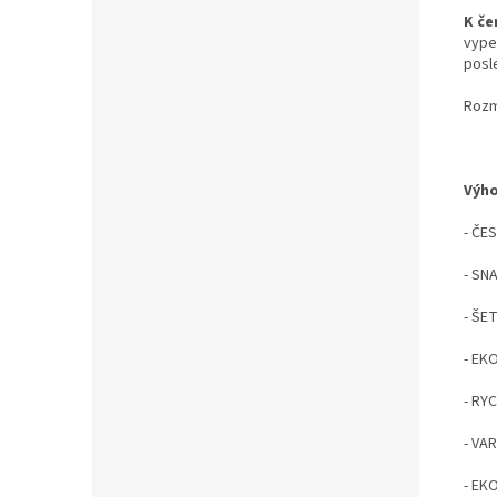
K če
vype
posl
Rozm
Výho
- ČE
- SN
- ŠE
- EK
- RY
- VAR
- EK