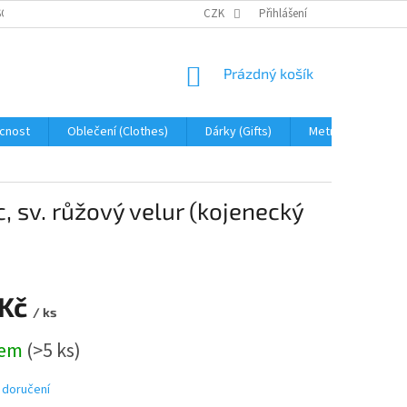
OBNÍCH ÚDAJŮ
JAK NA REKLAMACI A VRÁCENÍ ZBOŽÍ
CZK
Přihlášení
PROHLÁŠENÍ 
NÁKUPNÍ
Prázdný košík
KOŠÍK
cnost
Oblečení (Clothes)
Dárky (Gifts)
Metráž (fabric)
, sv. růžový velur (kojenecký
 Kč
/ ks
dem
(>5 ks)
 doručení