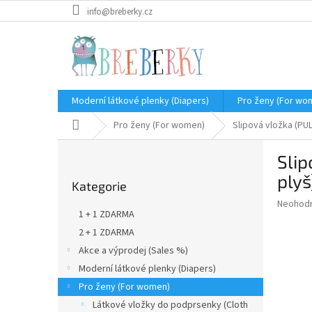
Přejít
info@breberky.cz
na
obsah
Moderní látkové plenky (Diapers)
Pro ženy (For wo
Domů
Pro ženy (For women)
Slipová vložka (PUL
P
Slip
o
Přeskočit
s
plyš
Kategorie
kategorie
t
Průměr
Neohod
r
1 + 1 ZDARMA
hodnoce
a
produkt
2 + 1 ZDARMA
n
je
Akce a výprodej (Sales %)
n
0,0
í
Moderní látkové plenky (Diapers)
z
5
p
Pro ženy (For women)
hvězdič
a
Látkové vložky do podprsenky (Cloth