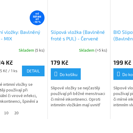
od
327 Kč
až
–10 %
ní vložky: Bavlněný
Slipová vložka (Bavlněné
BIO Slipo
 - MIX
froté s PUL) - Červené
(Bavlněné
kytičky (bavlněný úplet)
Přívětivo
Skladem
(5 ks)
Skladem
(>5 ks)
rné
úplet s 
cení
14 Kč
179 Kč
199 Kč
ktu
5 Kč / 1 ks
DETAIL
Do košíku
Do ko
é intimní vložky se
Slipové vložky se nejčastěji
Slipové vlo
ěji používají při
ček.
používají při běžné menstruaci
používají 
ální či virové infekci,
či mírné inkontinenci. Oproti
či mírné in
inkontinenci, špinění a
intimním vložkám mají uvnitř
intimním v
menstruaci. Velmi
jedno absorpční jádro z
jedno abso
né jsou také u
10
20
biobavlny...
biobavlny uv
žívající...