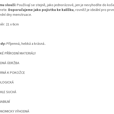
mu slouží:
Používají se stejně, jako jednorázové, jen je nevyhodíte do koše
rete.
Doporučujeme jako pojistku ke kalíšku
, rovněž je ideální pro prvn
ední dny menstruace.
ěr: 21 x 6cm
dy:
Příjemná, hebká a krásná..
SKÉ PŘÍRODNÍ MATERIÁLY
ADNÁ ÚDRŽBA
TRNÁ K POKOŽCE
OLOGICKÁ
CHLE SUCHÁ
IABILNÍ
ONOMICKY VÝHODNÁ