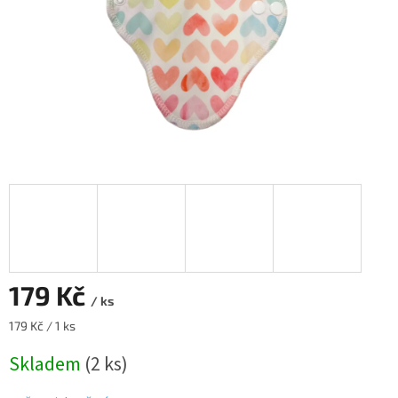
179 Kč
/ ks
Měrná
179 Kč / 1 ks
cena:
Skladem
(2 ks)