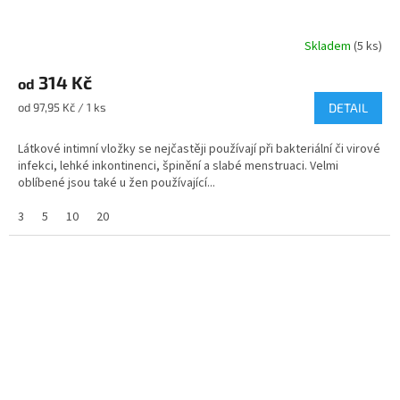
Skladem
(5 ks)
Průměrné
hodnocení
314 Kč
produktu
od
je
Měrná
od 97,95 Kč / 1 ks
DETAIL
4,8
cena:
z
Látkové intimní vložky se nejčastěji používají při bakteriální či virové
5
infekci, lehké inkontinenci, špinění a slabé menstruaci. Velmi
hvězdiček.
oblíbené jsou také u žen používající...
3
5
10
20