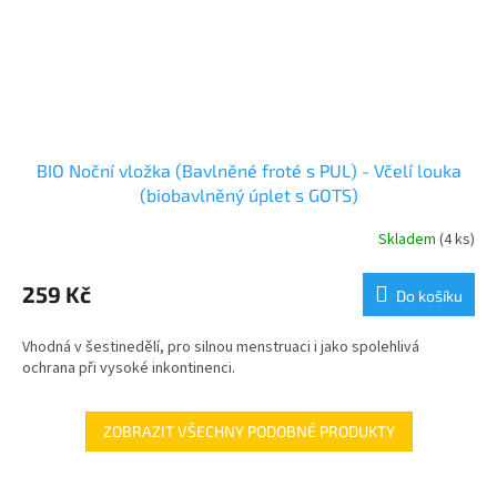
BIO Noční vložka (Bavlněné froté s PUL) - Včelí louka
(biobavlněný úplet s GOTS)
Skladem
(4 ks)
259 Kč
Do košíku
Vhodná v šestinedělí, pro silnou menstruaci i jako spolehlivá
ochrana při vysoké inkontinenci.
ZOBRAZIT VŠECHNY PODOBNÉ PRODUKTY