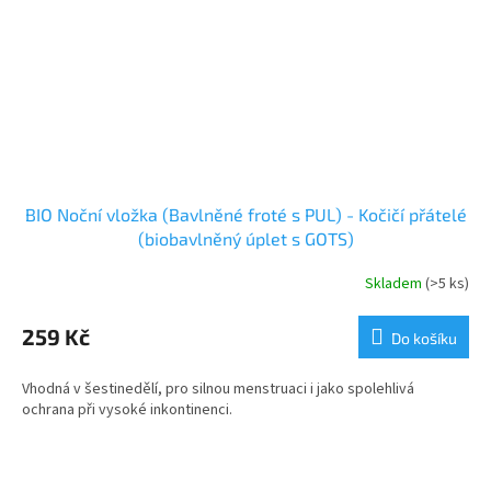
BIO Noční vložka (Bavlněné froté s PUL) - Kočičí přátelé
(biobavlněný úplet s GOTS)
Skladem
(>5 ks)
259 Kč
Do košíku
Vhodná v šestinedělí, pro silnou menstruaci i jako spolehlivá
ochrana při vysoké inkontinenci.