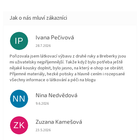
Ivana Pečivová
IP
Hodnocení obchodu je 5 z 5 hvězdiček.
28.7.2026
Pořizovala jsem látkovací výbavu z druhé ruky a Breberky jsou
mi uživatelsky nejpříjemnější. Takže když bylo potřeba ještě
nějaké kousky doplnit, bylo jasno, na který e-shop se obrátit.
Příjemné materiály, hezké potisky a hlavně cením i rozepsané
všechny informace o látkování a péči na blogu
Nina Nedvědová
NN
Hodnocení obchodu je 5 z 5 hvězdiček.
9.6.2026
Zuzana Kamešová
ZK
Hodnocení obchodu je 5 z 5 hvězdiček.
23.5.2026