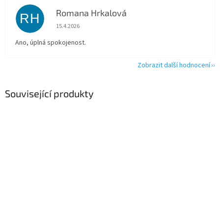
Romana Hrkalová
RH
Hodnocení obchodu je 5 z 5 hvězdiček.
15.4.2026
Ano, úplná spokojenost.
Zobrazit další hodnocení
Související produkty