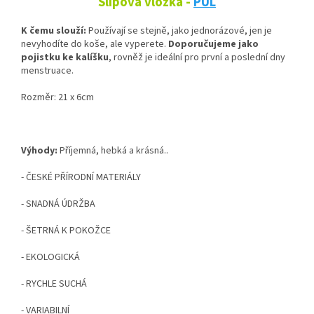
Slipová vložka -
PUL
K čemu slouží:
Používají se stejně, jako jednorázové, jen je
nevyhodíte do koše, ale vyperete.
Doporučujeme jako
pojistku ke kalíšku
, rovněž je ideální pro první a poslední dny
menstruace.
Rozměr: 21 x 6cm
Výhody:
Příjemná, hebká a krásná..
- ČESKÉ PŘÍRODNÍ MATERIÁLY
- SNADNÁ ÚDRŽBA
- ŠETRNÁ K POKOŽCE
- EKOLOGICKÁ
- RYCHLE SUCHÁ
- VARIABILNÍ