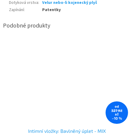
Dotyková vrstva
:
Velur nebo-li kojenecký plyš
Zapínání
:
Patentky
od
327 Kč
až
–10 %
Intimní vložky: Bavlněný úplet - MIX