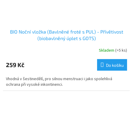
BIO Noční vložka (Bavlněné froté s PUL) - Přívětivost
(biobavlněný úplet s GOTS)
Skladem
(>5 ks)
259 Kč
Do košíku
Vhodná v šestinedělí, pro silnou menstruaci i jako spolehlivá
ochrana při vysoké inkontinenci.