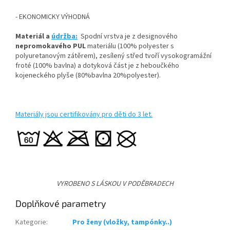
- EKONOMICKY VÝHODNÁ
Materiál a
údržba:
Spodní vrstva je z designového
nepromokavého PUL
materiálu (100% polyester s
polyuretanovým zátěrem), zesílený střed tvoří vysokogramážní
froté (100% bavlna) a dotyková část je z heboučkého
kojeneckého plyše (80%bavlna 20%polyester).
Materiály jsou certifikovány pro děti do 3 let.
VYROBENO S LÁSKOU V PODĚBRADECH
Doplňkové parametry
Kategorie
:
Pro ženy (vložky, tampónky..)