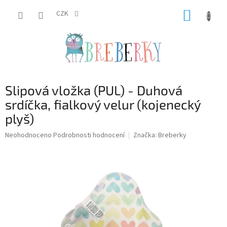
Přejít
NÁKUP
na
CZK
obsah
KOŠÍK
Slipová vložka (PUL) - Duhová
srdíčka, fialkový velur (kojenecký
plyš)
Průměrné
Neohodnoceno
Podrobnosti hodnocení
Značka:
Breberky
hodnocení
produktu
je
0,0
z
5
hvězdiček.